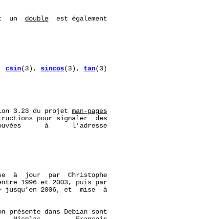
t  un  
double
  est également

, 
csin
(3), 
sincos
(3), 
tan
(3)

ion 3.23 du projet 
man-pages
ructions pour signaler  des

uvées      à      l’adresse

e  à  jour  par  Christophe

entre 1996 et 2003, puis par

 jusqu’en 2006, et  mise  à

n présente dans Debian sont
