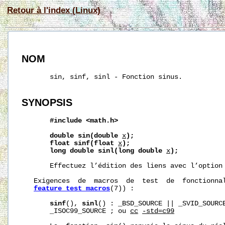
Retour à l'index (Linux)
NOM
       sin, sinf, sinl - Fonction sinus.

SYNOPSIS
#include
<math.h>
double
sin(double
x
);
float
sinf(float
x
);
long
double
sinl(long
double
x
);
       Effectuez l’édition des liens avec l’option
   Exigences  de  macros  de  test  de  fonctionnal
feature_test_macros
(7)) :

sinf
(), 
sinl
() : _BSD_SOURCE || _SVID_SOURCE
       _ISOC99_SOURCE ; ou 
cc
-std=c99