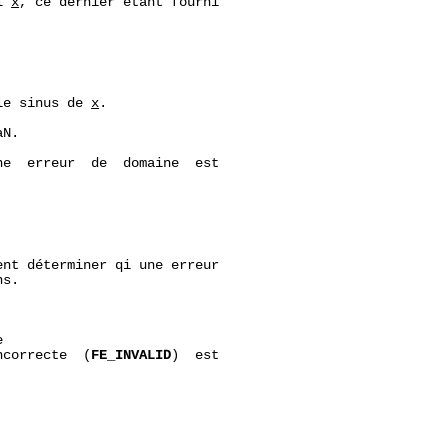
l 
x
, ce dernier étant fourni

le sinus de 
x
.

N.

e  erreur  de  domaine  est

nt déterminer qi une erreur

s.



ncorrecte  (
FE_INVALID
)  est
