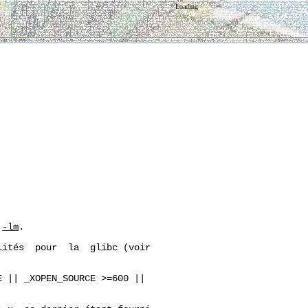
Loading
 
-lm
.

ités  pour  la  glibc (voir

 || _XOPEN_SOURCE >=600 ||
