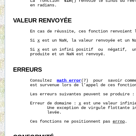
       La  fonction  
sin
() renvoie le sinus du rée
       en radians.

VALEUR RENVOYÉE
       En cas de réussite, ces fonction renvoient 
       Si 
x
 est un NaN, la valeur renvoyée et un Na
       Si 
x
 est un infini positif  ou  négatif,  un
       produite et un NaN est renvoyé.

ERREURS
       Consultez  
math_error
(7)  pour  savoir comme
       est survenue lors de l’appel de ces fonction
       Les erreurs suivantes peuvent se produire :

       Erreur de domaine : 
x
 est une valeur infinie
              Une exception de virgule flottante i
              levée.

       Ces fonctions ne positionnent pas 
errno
.
