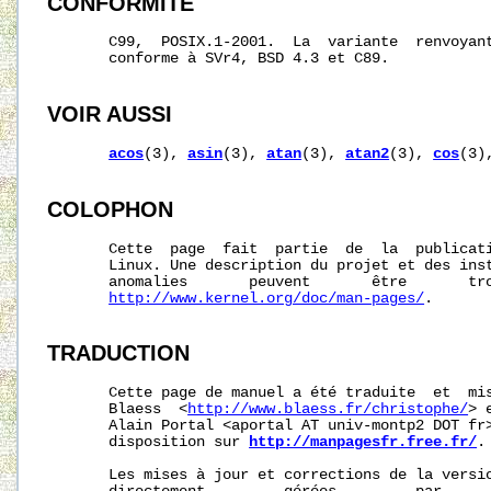
CONFORMITÉ
       C99,  POSIX.1-2001.  La  variante  renvoyan
       conforme à SVr4, BSD 4.3 et C89.

VOIR AUSSI
acos
(3), 
asin
(3), 
atan
(3), 
atan2
(3), 
cos
(3)
COLOPHON
       Cette  page  fait  partie  de  la  publicat
       Linux. Une description du projet et des inst
       anomalies       peuvent       être       tro
http://www.kernel.org/doc/man-pages/
.

TRADUCTION
       Cette page de manuel a été traduite  et  mis
       Blaess  <
http://www.blaess.fr/christophe/
> 
       Alain Portal <aportal AT univ-montp2 DOT fr>
       disposition sur 
http://manpagesfr.free.fr/
.

       Les mises à jour et corrections de la versio