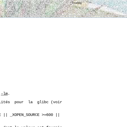
Loading
 
-lm
.

ités  pour  la  glibc (voir

 || _XOPEN_SOURCE >=600 ||
