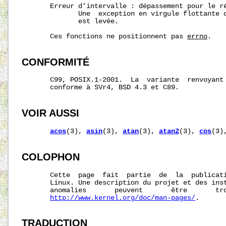
       Erreur d’intervalle : dépassement pour le ré
              Une  exception en virgule flottante 
              est levée.

       Ces fonctions ne positionnent pas 
errno
.

CONFORMITÉ
       C99, POSIX.1-2001.  La  variante  renvoyant
       conforme à SVr4, BSD 4.3 et C89.

VOIR AUSSI
acos
(3), 
asin
(3), 
atan
(3), 
atan2
(3), 
cos
(3)
COLOPHON
       Cette  page  fait  partie  de  la  publicat
       Linux. Une description du projet et des inst
       anomalies       peuvent       être       tro
http://www.kernel.org/doc/man-pages/
.

TRADUCTION