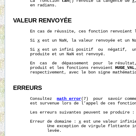
       La  fonction 
tan
() renvoie la tangente de 
x
       en radians.

VALEUR RENVOYÉE
       En cas de réussite, ces fonction renvoient 
       Si 
x
 est un NaN, la valeur renvoyée et un Na
       Si 
x
 est un infini positif  ou  négatif,  un
       produite et un NaN est renvoyé.

       En  cas  de  dépassement  pour  le résultat,
       produit et les fonctions renvoient 
HUGE_VAL
       respectivement, avec le bon signe mathématiq
ERREURS
       Consultez  
math_error
(7)  pour  savoir comme
       est survenue lors de l’appel de ces fonction
       Les erreurs suivantes peuvent se produire :

       Erreur de domaine : 
x
 est une valeur infinie
              Une exception de virgule flottante i
              levée.
