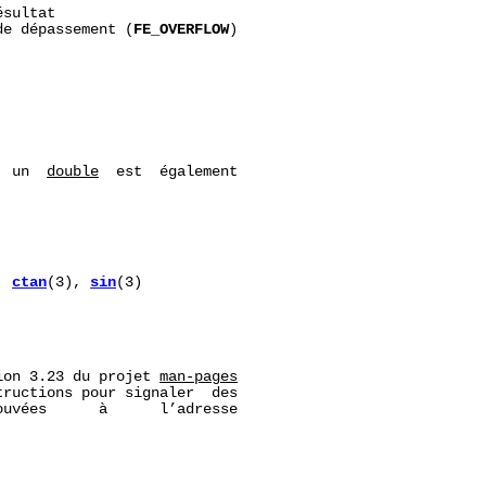
sultat

de dépassement (
FE_OVERFLOW
)

  un  
double
  est  également

, 
ctan
(3), 
sin
(3)

ion 3.23 du projet 
man-pages
ructions pour signaler  des

uvées      à      l’adresse
