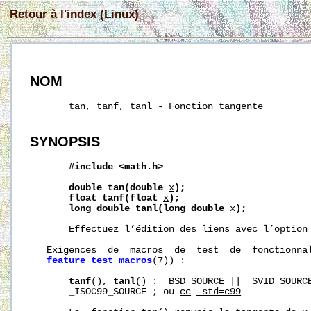
Retour à l'index (Linux)
NOM
       tan, tanf, tanl - Fonction tangente

SYNOPSIS
#include
<math.h>
double
tan(double
x
);
float
tanf(float
x
);
long
double
tanl(long
double
x
);
       Effectuez l’édition des liens avec l’option
   Exigences  de  macros  de  test  de  fonctionnal
feature_test_macros
(7)) :

tanf
(), 
tanl
() : _BSD_SOURCE || _SVID_SOURCE
       _ISOC99_SOURCE ; ou 
cc
-std=c99