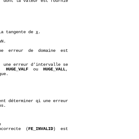
, dont la valeur est fournie

la tangente de 
x
.

N.

e  erreur  de  domaine  est

 une erreur d’intervalle se

,  
HUGE_VALF
  ou  
HUGE_VALL
,

ue.

nt déterminer qi une erreur

s.



ncorrecte  (
FE_INVALID
)  est
