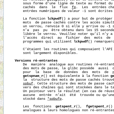
       sous forme d’une ligne de texte au format du 
       cachés  dans  le  flux  
fp
.  Les  entrées cha
       entrées numériques de valeur -1 sont écrites 
       La fonction 
lckpwdf
() a pour but de protéger 
       mots  de passe cachés contre les accès simult
       un verrou, renvoie 0 si elle y arrive ou -1 s
       n’a  pas  pu  être obtenu dans les 15 second
       libère le verrou. Veuillez noter qu’il n’y a 
       l’accès  direct  au  fichier  des  mots  de  
       programmes qui utilisent 
lckpwdf
() remarquero
       C’étaient les routines qui composaient l’API 
       sont largement disponibles.

Versions
ré-entrantes
       De  manière  analogue aux routines ré-entrant
       des mots de passe, la glibc possède  aussi  d
       pour  la  base  de  données  des  mots  de  p
getspnam_r
() est équivalente à la fonction 
g
       la  structure des mots de passe cachés trouvé
spbuf
. Cette structure des mots de passe cach
       vers des chaînes qui sont stockées dans le t
       Un pointeur vers le résultat (en cas de réuss
       aucune  entrée  n’ait  été  trouvée ou qu’une
       stocké dans 
*spbufp
.

       Les  fonctions  
getspent_r
(),  
fgetspent_r
()
       analogues à leurs homologues non ré-entrantes