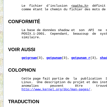
       Le  fichier  d’inclusion  
<paths.h>
  définit
       comme étant le chemin du fichier des mots de 
CONFORMITÉ
       La base de données shadow et  son  API  ne  s
       POSIX.1-2001.  Cependant,  beaucoup  de  syst
       similaire.

VOIR AUSSI
getgrnam
(3), 
getpwnam
(3), 
getpwnam_r
(3), 
sha
COLOPHON
       Cette page fait partie de  la  publication  
       Linux.  Une description du projet et des inst
       anomalies      peuvent      être       trouvé
http://www.kernel.org/doc/man-pages/
.

TRADUCTION