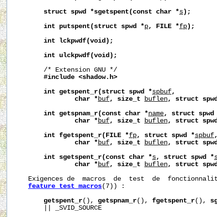
struct
spwd
*sgetspent(const
char
*
s
);
int
putspent(struct
spwd
*
p
,
FILE
*
fp
);
int
lckpwdf(void);
int
ulckpwdf(void);
       /* Extension GNU */

#include
<shadow.h>
int
getspent_r(struct
spwd
*
spbuf
,
char
*
buf
,
size_t
buflen
,
struct
spw
int
getspnam_r(const
char
*
name
,
struct
spwd
char
*
buf
,
size_t
buflen
,
struct
spw
int
fgetspent_r(FILE
*
fp
,
struct
spwd
*
spbuf
char
*
buf
,
size_t
buflen
,
struct
spw
int
sgetspent_r(const
char
*
s
,
struct
spwd
*
char
*
buf
,
size_t
buflen
,
struct
spw
   Exigences de  macros  de  test  de  fonctionnalit
feature_test_macros
(7)) :

getspent_r
(), 
getspnam_r
(), 
fgetspent_r
(), 
s
       || _SVID_SOURCE
