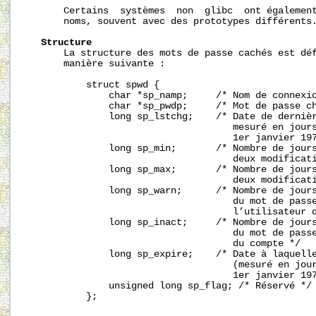
       Certains  systèmes  non  glibc  ont également
       noms, souvent avec des prototypes différents.
Structure
       La structure des mots de passe cachés est dé
       manière suivante :

           struct spwd {

               char *sp_namp;     /* Nom de connexio
               char *sp_pwdp;     /* Mot de passe ch
               long sp_lstchg;    /* Date de dernièr
                                     mesuré en jours
                                     1er janvier 197
               long sp_min;       /* Nombre de jours
                                     deux modificati
               long sp_max;       /* Nombre de jours
                                     deux modificati
               long sp_warn;      /* Nombre de jours
                                     du mot de passe
                                     l’utilisateur d
               long sp_inact;     /* Nombre de jours
                                     du mot de passe
                                     du compte */

               long sp_expire;    /* Date à laquelle
                                     (mesuré en jour
                                     1er janvier 197
               unsigned long sp_flag; /* Réservé */

           };
