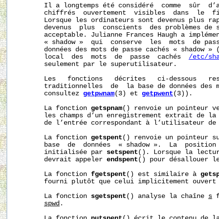
       Il a longtemps été considéré  comme  sûr  d’a
       chiffrés  ouvertement  visibles  dans  le  fi
       Lorsque les ordinateurs sont devenus plus rap
       devenus  plus  conscients  des problèmes de s
       acceptable. Julianne Frances Haugh a implémen
       « shadow »  qui  conserve  les  mots  de pass
       données des mots de passe cachés « shadow » (
       local  des  mots  de  passe  cachés  
/etc/sh
       seulement par le superutilisateur.

       Les   fonctions   décrites   ci-dessous   res
       traditionnelles  de  la base de données des m
       consultez 
getpwnam
(3) et 
getpwent
(3)).

       La fonction 
getspnam
() renvoie un pointeur ve
       les champs d’un enregistrement extrait de la 
       de l’entrée correspondant à l’utilisateur de
       La fonction 
getspent
() renvoie un pointeur su
       base  de  données  « shadow ».  La  position 
       initialisée par 
setspent
(). Lorsque la lectur
       devrait appeler 
endspent
() pour désallouer le
       La fonction 
fgetspent
() est similaire à 
gets
       fourni plutôt que celui implicitement ouvert
       La fonction 
sgetspent
() analyse la chaîne 
s
 
spwd
.

       La fonction 
putspent
() écrit le contenu de l