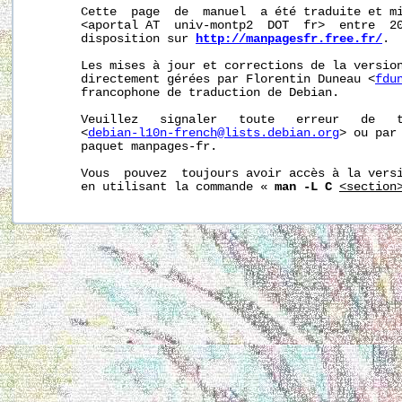
       Cette  page  de  manuel  a été traduite et mi
       <aportal AT  univ-montp2  DOT  fr>  entre  20
       disposition sur 
http://manpagesfr.free.fr/
.

       Les mises à jour et corrections de la version
       directement gérées par Florentin Duneau <
fdu
       francophone de traduction de Debian.

       Veuillez   signaler   toute   erreur   de   t
       <
debian-l10n-french@lists.debian.org
> ou par 
       paquet manpages-fr.

       Vous  pouvez  toujours avoir accès à la versi
       en utilisant la commande « 
man -L C
<section