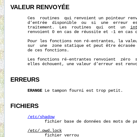
VALEUR RENVOYÉE
       Ces  routines  qui renvoient un pointeur renv
       d’entrée  disponible  ou  si  une  erreur  es
       traitement.  Les  routines  qui  ont  un  
in
       renvoient 0 en cas de réussite et -1 en cas d
       Pour les fonctions non ré-entrantes, la valeu
       sur  une  zone statique et peut être écrasée 
       de ces fonctions.

       Les fonctions ré-entrantes renvoient  zéro  s
       elles échouent, une valeur d’erreur est renvo
ERREURS
ERANGE
 Le tampon fourni est trop petit.

FICHIERS
/etc/shadow
              fichier base de données des mots de pa
/etc/.pwd.lock
              fichier verrou
