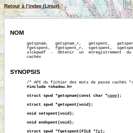
Retour à l'index (Linux)
NOM
       getspnam,   getspnam_r,   getspent,   getspen
       fgetspent,  fgetspent_r,  sgetspent,  sgetspe
       ulckpwdf  -  Obtenir  un  enregistrement  du 
       cachés

SYNOPSIS
       /* API du fichier des mots de passe cachés */
#include
<shadow.h>
struct
spwd
*getspnam(const
char
*
name
);
struct
spwd
*getspent(void);
void
setspent(void);
void
endspent(void);
struct
spwd
*fgetspent(FILE
*
fp
);