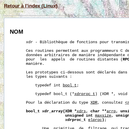
Retour à l'index (Linux)
NOM
       xdr - Bibliothèque de fonctions pour transmis
       Ces routines permettent aux programmeurs C de
       données arbitraires de manière indépendante d
       pour  les  appels  de routines distantes (
RP
       manière.

       Les prototypes ci-dessous sont déclarés dans
       les types suivants :

           typedef int 
bool_t
;

           typedef bool_t (*
xdrproc_t
) (XDR *, void 
       Pour la déclaration du type 
XDR
, consultez 
<
bool_t
xdr_array(XDR
*
xdrs
,
char
**
arrp
,
uns
unsigned
int
maxsize
,
unsig
xdrproc_t
elproc
);
              Une  primitive  de  filtrage  qui trad