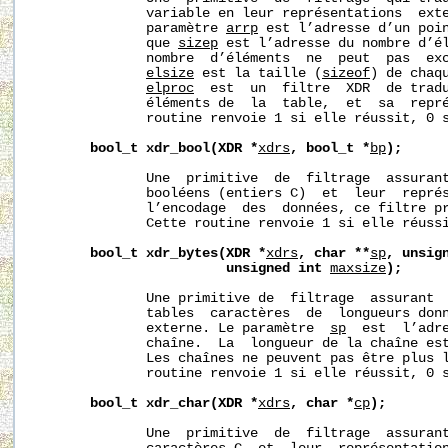
              variable en leur représentations  exte
              paramètre 
arrp
 est l’adresse d’un poin
              que 
sizep
 est l’adresse du nombre d’él
              nombre  d’éléments  ne  peut  pas  ex
elsize
 est la taille (
sizeof
) de chaqu
elproc
  est  un  filtre  XDR  de tradu
              éléments de  la  table,  et  sa  repré
              routine renvoie 1 si elle réussit, 0 s
bool_t
xdr_bool(XDR
*
xdrs
,
bool_t
*
bp
);
              Une  primitive  de  filtrage  assurant
              booléens (entiers C)  et  leur  représ
              l’encodage  des  données, ce filtre pr
              Cette routine renvoie 1 si elle réussi
bool_t
xdr_bytes(XDR
*
xdrs
,
char
**
sp
,
unsig
unsigned
int
maxsize
);
              Une primitive de  filtrage  assurant  
              tables  caractères  de  longueurs donn
              externe. Le paramètre  
sp
  est  l’adre
              chaîne.  La  longueur de la chaîne es
              Les chaînes ne peuvent pas être plus 
              routine renvoie 1 si elle réussit, 0 s
bool_t
xdr_char(XDR
*
xdrs
,
char
*
cp
);
              Une  primitive  de  filtrage  assurant