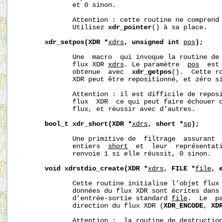
              et 0 sinon.

              Attention : cette routine ne comprend 
              Utilisez 
xdr_pointer
() à sa place.

xdr_setpos(XDR
*
xdrs
,
unsigned
int
pos
);
              Une  macro  qui invoque la routine de 
              flux XDR 
xdrs
. Le paramètre  
pos
  est
              obtenue  avec  
xdr_getpos
().  Cette ro
              XDR peut être repositionné, et zéro si
              Attention : il est difficile de reposi
              flux  XDR  ce qui peut faire échouer c
              flux, et réussir avec d’autres.

bool_t
xdr_short(XDR
*
xdrs
,
short
*
sp
);
              Une primitive de  filtrage  assurant  
              entiers  
short
  et  leur  représentati
              renvoie 1 si elle réussit, 0 sinon.

void
xdrstdio_create(XDR
*
xdrs
,
FILE
*
file
,
              Cette routine initialise l’objet flux
              données du flux XDR sont écrites dans 
              d’entrée-sortie standard 
file
.  Le  p
              direction du flux XDR (
XDR_ENCODE
, 
XD
              Attention :  la routine de destruction