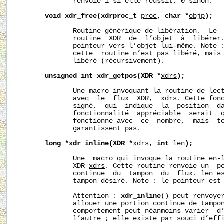
              renvoie 1 si elle réussit, 0 sinon.

void
xdr_free(xdrproc_t
proc
,
char
*
objp
);
              Routine générique de libération.  Le  
              routine  XDR  de  l’objet  à  libérer.
              pointeur vers l’objet lui-même. Note :
              cette  routine n’est 
pas
 libéré, mais
              libéré (récursivement).

unsigned
int
xdr_getpos(XDR
*
xdrs
);
              Une macro invoquant la routine de lect
              avec  le  flux  XDR,  
xdrs
. Cette fonc
              signé,  qui  indique  la  position  da
              fonctionnalité  appréciable  serait  q
              fonctionne avec  ce  nombre,  mais  to
              garantissent pas.

long
*xdr_inline(XDR
*
xdrs
,
int
len
);
              Une  macro qui invoque la routine en-l
              XDR 
xdrs
. Cette routine renvoie un  po
              continue  du  tampon  du  flux. 
len
 e
              tampon désiré. Note : le pointeur est
              Attention : 
xdr_inline
() peut renvoyer
              allouer une portion continue de tampon
              comportement peut néanmoins varier  d’
              l’autre ; elle existe par souci d’effi