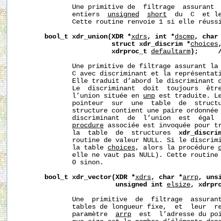
              Une primitive de  filtrage  assurant  
              entiers  
unsigned
short
  du  C  et le
              Cette routine renvoie 1 si elle réussi
bool_t
xdr_union(XDR
*
xdrs
,
int
*
dscmp
,
char
struct
xdr_discrim
*
choices
xdrproc_t
defaultarm
);
              Une primitive de filtrage assurant la
              C avec discriminant et la représentati
              Elle traduit d’abord le discriminant 
              Le  discriminant  doit  toujours  êtr
              l’union située en 
unp
 est traduite. L
              pointeur  sur  une  table  de  struct
              structure contient une paire ordonnée
              discriminant  de  l’union  est  égal 
proc
dure
 associée est invoquée pour tr
              la  table  de  structures  
xdr_discri
              routine de valeur NULL. Si le discrimi
              la table 
choices
, alors la procédure 
              elle ne vaut pas NULL). Cette routine 
              0 sinon.

bool_t
xdr_vector(XDR
*
xdrs
,
char
*
arrp
,
uns
unsigned
int
elsize
,
xdrpr
              Une  primitive  de  filtrage  assurant
              tables de longueur fixe,  et  leur  re
              paramètre  
arrp
  est  l’adresse du poi