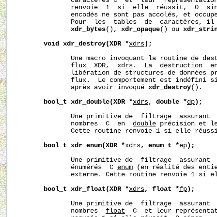
              caractères C  et  leur  représentation
              renvoie  1  si  elle  réussit,  0  sin
              encodés ne sont pas accolés, et occupe
              Pour  les  tables  de  caractères, il 
xdr_bytes
(), 
xdr_opaque
() ou 
xdr_stri
void
xdr_destroy(XDR
*
xdrs
);
              Une macro invoquant la routine de dest
              flux  XDR,  
xdrs
.  La  destruction  en
              libération de structures de données pr
              flux.  Le comportement est indéfini s
              après avoir invoqué 
xdr_destroy
().

bool_t
xdr_double(XDR
*
xdrs
,
double
*
dp
);
              Une primitive de  filtrage  assurant  
              nombres  C  en  
double
 précision et le
              Cette routine renvoie 1 si elle réussi
bool_t
xdr_enum(XDR
*
xdrs
,
enum_t
*
ep
);
              Une primitive de  filtrage  assurant  
              énumérés  C 
enum
 (en réalité des entie
              externe. Cette routine renvoie 1 si el
bool_t
xdr_float(XDR
*
xdrs
,
float
*
fp
);
              Une primitive de  filtrage  assurant  
              nombres  
float
  C  et leur représentat