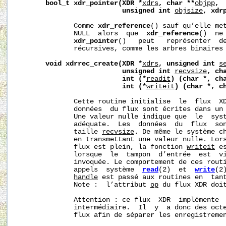
bool_t
xdr_pointer(XDR
*
xdrs
,
char
**
objpp
,
unsigned
int
objsize
,
xdr
              Comme 
xdr_reference
() sauf qu’elle met
              NULL  alors  que  
xdr_reference
()  ne
xdr_pointer
()   peut   représenter  de
              récursives, comme les arbres binaires 
void
xdrrec_create(XDR
*
xdrs
,
unsigned
int
s
unsigned
int
recvsize
,
ch
int
(*
readit
)
(char
*,
ch
int
(*
writeit
)
(char
*,
c
              Cette routine initialise  le  flux  X
              données  du flux sont écrites dans un
              Une valeur nulle indique que  le  syst
              adéquate.  Les  données  du  flux  son
              taille 
recvsize
. De même le système ch
              en transmettant une valeur nulle. Lors
              flux est plein, la fonction 
writeit
 e
              lorsque  le  tampon  d’entrée  est  v
              invoquée. Le comportement de ces routi
              appels  système  
read
(2)  et  
write
(2
handle
 est passé aux routines en  tant
              Note :  l’attribut 
op
 du flux XDR doit
              Attention : ce flux  XDR  implémente  
              intermédiaire.  Il  y  a donc des octe
              flux afin de séparer les enregistremen