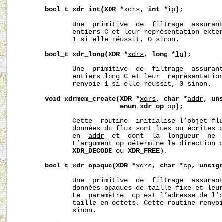
bool_t
xdr_int(XDR
*
xdrs
,
int
*
ip
);
              Une  primitive  de  filtrage  assurant
              entiers C et leur représentation exter
              1 si elle réussit, 0 sinon.

bool_t
xdr_long(XDR
*
xdrs
,
long
*
lp
);
              Une  primitive  de  filtrage  assurant
              entiers 
long
 C et leur  représentation
              renvoie 1 si elle réussit, 0 sinon.

void
xdrmem_create(XDR
*
xdrs
,
char
*
addr
,
un
enum
xdr_op
op
);
              Cette  routine  initialise l’objet fl
              données du flux sont lues ou écrites d
              en  
addr
  et  dont  la  longueur  ne 
              L’argument 
op
 détermine la direction 
XDR_DECODE
 ou 
XDR_FREE
).

bool_t
xdr_opaque(XDR
*
xdrs
,
char
*
cp
,
unsig
              Une  primitive  de  filtrage  assurant
              données opaques de taille fixe et leur
              Le  paramètre  
cp
 est l’adresse de l’
              taille en octets. Cette routine renvoi
              sinon.
