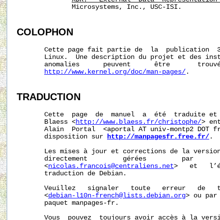
              Microsystems, Inc., USC-ISI.

COLOPHON
       Cette page fait partie de  la  publication  
       Linux.  Une description du projet et des inst
       anomalies      peuvent      être       trouvé
http://www.kernel.org/doc/man-pages/
.

TRADUCTION
       Cette  page  de  manuel  a  été  traduite et 
       Blaess <
http://www.blaess.fr/christophe/
> en
       Alain  Portal  <aportal AT univ-montp2 DOT fr
       disposition sur 
http://manpagesfr.free.fr/
.

       Les mises à jour et corrections de la version
       directement         gérées         par       
       <
nicolas.francois@centraliens.net
>   et   l’é
       traduction de Debian.

       Veuillez   signaler   toute   erreur   de   t
       <
debian-l10n-french@lists.debian.org
> ou par 
       paquet manpages-fr.

       Vous  pouvez  toujours avoir accès à la versi