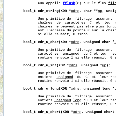
              XDR appelle 
fflush
(3) sur le flux 
fil
bool_t
xdr_string(XDR
*
xdrs
,
char
**
sp
,
unsi
              Une primitive de  filtrage  assurant  
              chaînes  de  caractères  C  et  leur r
              chaînes ne peuvent pas être plus long
              est l’adresse du pointeur sur la chaîn
              si elle réussit, 0 sinon.

bool_t
xdr_u_char(XDR
*
xdrs
,
unsigned
char
*
              Une primitive de  filtrage  assurant  
              caractères  
unsigned
  du C et leur rep
              routine renvoie 1 si elle réussit, 0 s
bool_t
xdr_u_int(XDR
*
xdrs
,
unsigned
*
up
);
              Une primitive de  filtrage  assurant  
              entiers  
unsigned
  du  C  et  leur rep
              routine renvoie 1 si elle réussit, 0 s
bool_t
xdr_u_long(XDR
*
xdrs
,
unsigned
long
*
              Une primitive de  filtrage  assurant  
              entiers 
unsigned
long
 du C et leur rep
              routine renvoie 1 si elle réussit, 0 s
bool_t
xdr_u_short(XDR
*
xdrs
,
unsigned
short