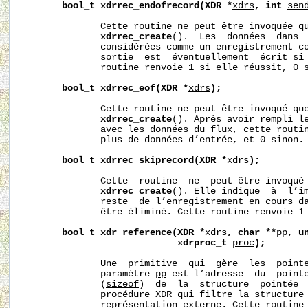
bool_t
xdrrec_endofrecord(XDR
*
xdrs
,
int
sen
              Cette routine ne peut être invoquée qu
xdrrec_create
().  Les  données  dans  
              considérées comme un enregistrement co
              sortie  est  éventuellement  écrit si
              routine renvoie 1 si elle réussit, 0 s
bool_t
xdrrec_eof(XDR
*
xdrs
);
              Cette routine ne peut être invoqué que
xdrrec_create
(). Après avoir rempli le
              avec les données du flux, cette routin
              plus de données d’entrée, et 0 sinon.

bool_t
xdrrec_skiprecord(XDR
*
xdrs
);
              Cette  routine  ne  peut être invoqué 
xdrrec_create
(). Elle indique  à  l’im
              reste  de l’enregistrement en cours da
              être éliminé. Cette routine renvoie 1 
bool_t
xdr_reference(XDR
*
xdrs
,
char
**
pp
,
u
xdrproc_t
proc
);
              Une  primitive  qui  gère  les  pointe
              paramètre 
pp
 est l’adresse  du  point
              (
sizeof
)  de  la  structure  pointée 
              procédure XDR qui filtre la structure 
              représentation externe. Cette routine 