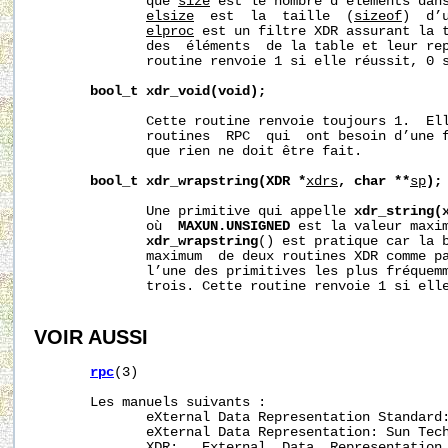
              que 
size
 est le nombre d’éléments dans
elsize
  est  la  taille  (
sizeof
)  d’
elproc
 est un filtre XDR assurant la t
              des  éléments  de la table et leur rep
              routine renvoie 1 si elle réussit, 0 s
bool_t
xdr_void(void);
              Cette routine renvoie toujours 1.  Ell
              routines  RPC  qui  ont besoin d’une f
              que rien ne doit être fait.

bool_t
xdr_wrapstring(XDR
*
xdrs
,
char
**
sp
);
              Une primitive qui appelle 
xdr_string(
              où  
MAXUN.UNSIGNED
 est la valeur maxim
xdr_wrapstring
() est pratique car la b
              maximum  de deux routines XDR comme p
              l’une des primitives les plus fréquemm
              trois. Cette routine renvoie 1 si elle
VOIR AUSSI
rpc
(3)

       Les manuels suivants :

              eXternal Data Representation Standard:
              eXternal Data Representation: Sun Tech
XDR:   External  Data  Representation