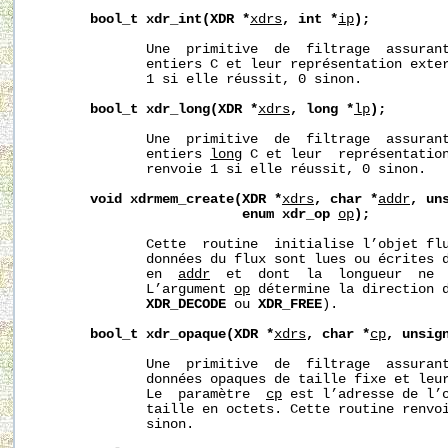
bool_t
xdr_int(XDR
*
xdrs
,
int
*
ip
);
              Une  primitive  de  filtrage  assurant
              entiers C et leur représentation exter
              1 si elle réussit, 0 sinon.

bool_t
xdr_long(XDR
*
xdrs
,
long
*
lp
);
              Une  primitive  de  filtrage  assurant
              entiers 
long
 C et leur  représentation
              renvoie 1 si elle réussit, 0 sinon.

void
xdrmem_create(XDR
*
xdrs
,
char
*
addr
,
un
enum
xdr_op
op
);
              Cette  routine  initialise l’objet fl
              données du flux sont lues ou écrites d
              en  
addr
  et  dont  la  longueur  ne 
              L’argument 
op
 détermine la direction 
XDR_DECODE
 ou 
XDR_FREE
).

bool_t
xdr_opaque(XDR
*
xdrs
,
char
*
cp
,
unsig
              Une  primitive  de  filtrage  assurant
              données opaques de taille fixe et leur
              Le  paramètre  
cp
 est l’adresse de l’
              taille en octets. Cette routine renvoi
              sinon.
