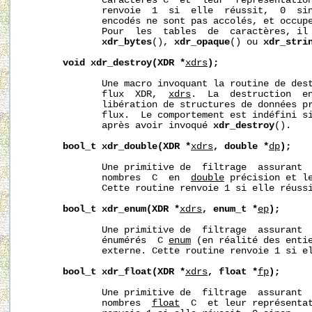
              caractères C  et  leur  représentation
              renvoie  1  si  elle  réussit,  0  sin
              encodés ne sont pas accolés, et occupe
              Pour  les  tables  de  caractères, il 
xdr_bytes
(), 
xdr_opaque
() ou 
xdr_stri
void
xdr_destroy(XDR
*
xdrs
);
              Une macro invoquant la routine de dest
              flux  XDR,  
xdrs
.  La  destruction  en
              libération de structures de données pr
              flux.  Le comportement est indéfini s
              après avoir invoqué 
xdr_destroy
().

bool_t
xdr_double(XDR
*
xdrs
,
double
*
dp
);
              Une primitive de  filtrage  assurant  
              nombres  C  en  
double
 précision et le
              Cette routine renvoie 1 si elle réussi
bool_t
xdr_enum(XDR
*
xdrs
,
enum_t
*
ep
);
              Une primitive de  filtrage  assurant  
              énumérés  C 
enum
 (en réalité des entie
              externe. Cette routine renvoie 1 si el
bool_t
xdr_float(XDR
*
xdrs
,
float
*
fp
);
              Une primitive de  filtrage  assurant  
              nombres  
float
  C  et leur représentat