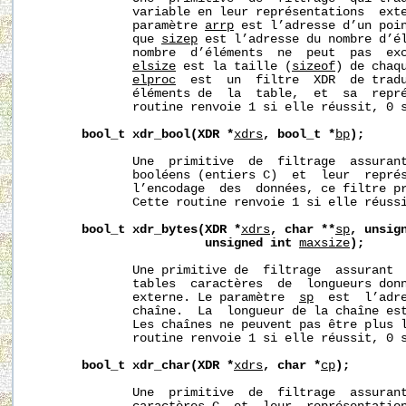
              variable en leur représentations  exte
              paramètre 
arrp
 est l’adresse d’un poin
              que 
sizep
 est l’adresse du nombre d’él
              nombre  d’éléments  ne  peut  pas  ex
elsize
 est la taille (
sizeof
) de chaqu
elproc
  est  un  filtre  XDR  de tradu
              éléments de  la  table,  et  sa  repré
              routine renvoie 1 si elle réussit, 0 s
bool_t
xdr_bool(XDR
*
xdrs
,
bool_t
*
bp
);
              Une  primitive  de  filtrage  assurant
              booléens (entiers C)  et  leur  représ
              l’encodage  des  données, ce filtre pr
              Cette routine renvoie 1 si elle réussi
bool_t
xdr_bytes(XDR
*
xdrs
,
char
**
sp
,
unsig
unsigned
int
maxsize
);
              Une primitive de  filtrage  assurant  
              tables  caractères  de  longueurs donn
              externe. Le paramètre  
sp
  est  l’adre
              chaîne.  La  longueur de la chaîne es
              Les chaînes ne peuvent pas être plus 
              routine renvoie 1 si elle réussit, 0 s
bool_t
xdr_char(XDR
*
xdrs
,
char
*
cp
);
              Une  primitive  de  filtrage  assurant