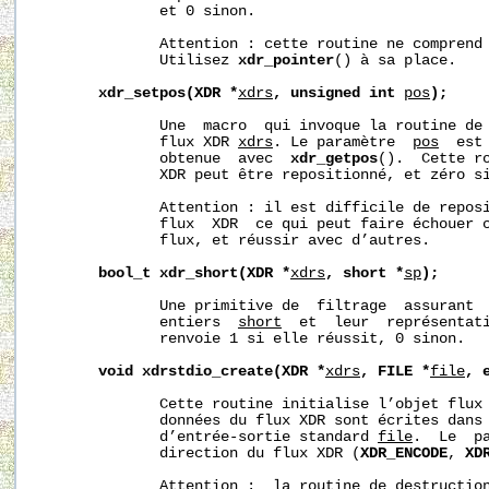
              et 0 sinon.

              Attention : cette routine ne comprend 
              Utilisez 
xdr_pointer
() à sa place.

xdr_setpos(XDR
*
xdrs
,
unsigned
int
pos
);
              Une  macro  qui invoque la routine de 
              flux XDR 
xdrs
. Le paramètre  
pos
  est
              obtenue  avec  
xdr_getpos
().  Cette ro
              XDR peut être repositionné, et zéro si
              Attention : il est difficile de reposi
              flux  XDR  ce qui peut faire échouer c
              flux, et réussir avec d’autres.

bool_t
xdr_short(XDR
*
xdrs
,
short
*
sp
);
              Une primitive de  filtrage  assurant  
              entiers  
short
  et  leur  représentati
              renvoie 1 si elle réussit, 0 sinon.

void
xdrstdio_create(XDR
*
xdrs
,
FILE
*
file
,
              Cette routine initialise l’objet flux
              données du flux XDR sont écrites dans 
              d’entrée-sortie standard 
file
.  Le  p
              direction du flux XDR (
XDR_ENCODE
, 
XD
              Attention :  la routine de destruction