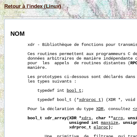
Retour à l'index (Linux)
NOM
       xdr - Bibliothèque de fonctions pour transmis
       Ces routines permettent aux programmeurs C de
       données arbitraires de manière indépendante d
       pour  les  appels  de routines distantes (
RP
       manière.

       Les prototypes ci-dessous sont déclarés dans
       les types suivants :

           typedef int 
bool_t
;

           typedef bool_t (*
xdrproc_t
) (XDR *, void 
       Pour la déclaration du type 
XDR
, consultez 
<
bool_t
xdr_array(XDR
*
xdrs
,
char
**
arrp
,
uns
unsigned
int
maxsize
,
unsig
xdrproc_t
elproc
);
              Une  primitive  de  filtrage  qui trad