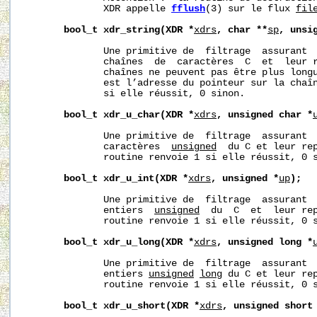
              XDR appelle 
fflush
(3) sur le flux 
fil
bool_t
xdr_string(XDR
*
xdrs
,
char
**
sp
,
unsi
              Une primitive de  filtrage  assurant  
              chaînes  de  caractères  C  et  leur r
              chaînes ne peuvent pas être plus long
              est l’adresse du pointeur sur la chaîn
              si elle réussit, 0 sinon.

bool_t
xdr_u_char(XDR
*
xdrs
,
unsigned
char
*
              Une primitive de  filtrage  assurant  
              caractères  
unsigned
  du C et leur rep
              routine renvoie 1 si elle réussit, 0 s
bool_t
xdr_u_int(XDR
*
xdrs
,
unsigned
*
up
);
              Une primitive de  filtrage  assurant  
              entiers  
unsigned
  du  C  et  leur rep
              routine renvoie 1 si elle réussit, 0 s
bool_t
xdr_u_long(XDR
*
xdrs
,
unsigned
long
*
              Une primitive de  filtrage  assurant  
              entiers 
unsigned
long
 du C et leur rep
              routine renvoie 1 si elle réussit, 0 s
bool_t
xdr_u_short(XDR
*
xdrs
,
unsigned
short