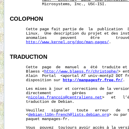
              Microsystems, Inc., USC-ISI.

COLOPHON
       Cette page fait partie de  la  publication  
       Linux.  Une description du projet et des inst
       anomalies      peuvent      être       trouvé
http://www.kernel.org/doc/man-pages/
.

TRADUCTION
       Cette  page  de  manuel  a  été  traduite et 
       Blaess <
http://www.blaess.fr/christophe/
> en
       Alain  Portal  <aportal AT univ-montp2 DOT fr
       disposition sur 
http://manpagesfr.free.fr/
.

       Les mises à jour et corrections de la version
       directement         gérées         par       
       <
nicolas.francois@centraliens.net
>   et   l’é
       traduction de Debian.

       Veuillez   signaler   toute   erreur   de   t
       <
debian-l10n-french@lists.debian.org
> ou par 
       paquet manpages-fr.

       Vous  pouvez  toujours avoir accès à la versi