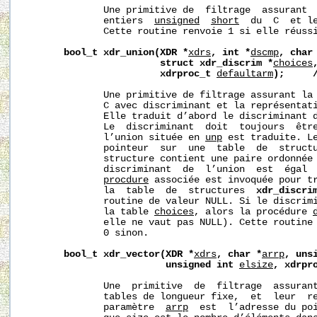
              Une primitive de  filtrage  assurant  
              entiers  
unsigned
short
  du  C  et le
              Cette routine renvoie 1 si elle réussi
bool_t
xdr_union(XDR
*
xdrs
,
int
*
dscmp
,
char
struct
xdr_discrim
*
choices
xdrproc_t
defaultarm
);
              Une primitive de filtrage assurant la
              C avec discriminant et la représentati
              Elle traduit d’abord le discriminant 
              Le  discriminant  doit  toujours  êtr
              l’union située en 
unp
 est traduite. L
              pointeur  sur  une  table  de  struct
              structure contient une paire ordonnée
              discriminant  de  l’union  est  égal 
proc
dure
 associée est invoquée pour tr
              la  table  de  structures  
xdr_discri
              routine de valeur NULL. Si le discrimi
              la table 
choices
, alors la procédure 
              elle ne vaut pas NULL). Cette routine 
              0 sinon.

bool_t
xdr_vector(XDR
*
xdrs
,
char
*
arrp
,
uns
unsigned
int
elsize
,
xdrpr
              Une  primitive  de  filtrage  assurant
              tables de longueur fixe,  et  leur  re
              paramètre  
arrp
  est  l’adresse du poi