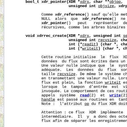
bool_t
xdr_pointer(XDR
*
xdrs
,
char
**
objpp
,
unsigned
int
objsize
,
xdr
              Comme 
xdr_reference
() sauf qu’elle met
              NULL  alors  que  
xdr_reference
()  ne
xdr_pointer
()   peut   représenter  de
              récursives, comme les arbres binaires 
void
xdrrec_create(XDR
*
xdrs
,
unsigned
int
s
unsigned
int
recvsize
,
ch
int
(*
readit
)
(char
*,
ch
int
(*
writeit
)
(char
*,
c
              Cette routine initialise  le  flux  X
              données  du flux sont écrites dans un
              Une valeur nulle indique que  le  syst
              adéquate.  Les  données  du  flux  son
              taille 
recvsize
. De même le système ch
              en transmettant une valeur nulle. Lors
              flux est plein, la fonction 
writeit
 e
              lorsque  le  tampon  d’entrée  est  v
              invoquée. Le comportement de ces routi
              appels  système  
read
(2)  et  
write
(2
handle
 est passé aux routines en  tant
              Note :  l’attribut 
op
 du flux XDR doit
              Attention : ce flux  XDR  implémente  
              intermédiaire.  Il  y  a donc des octe
              flux afin de séparer les enregistremen