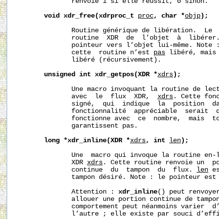
              renvoie 1 si elle réussit, 0 sinon.

void
xdr_free(xdrproc_t
proc
,
char
*
objp
);
              Routine générique de libération.  Le  
              routine  XDR  de  l’objet  à  libérer.
              pointeur vers l’objet lui-même. Note :
              cette  routine n’est 
pas
 libéré, mais
              libéré (récursivement).

unsigned
int
xdr_getpos(XDR
*
xdrs
);
              Une macro invoquant la routine de lect
              avec  le  flux  XDR,  
xdrs
. Cette fonc
              signé,  qui  indique  la  position  da
              fonctionnalité  appréciable  serait  q
              fonctionne avec  ce  nombre,  mais  to
              garantissent pas.

long
*xdr_inline(XDR
*
xdrs
,
int
len
);
              Une  macro qui invoque la routine en-l
              XDR 
xdrs
. Cette routine renvoie un  po
              continue  du  tampon  du  flux. 
len
 e
              tampon désiré. Note : le pointeur est
              Attention : 
xdr_inline
() peut renvoyer
              allouer une portion continue de tampon
              comportement peut néanmoins varier  d’
              l’autre ; elle existe par souci d’effi