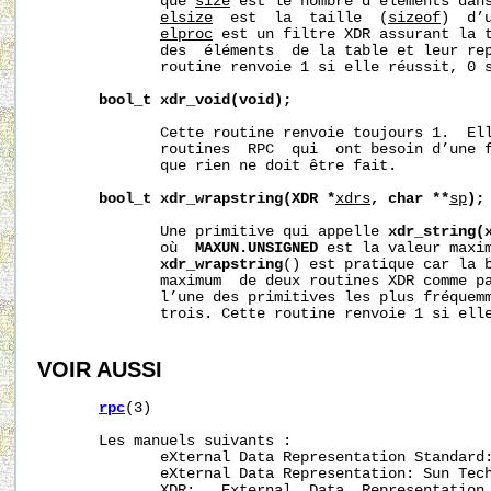
              que 
size
 est le nombre d’éléments dans
elsize
  est  la  taille  (
sizeof
)  d’
elproc
 est un filtre XDR assurant la t
              des  éléments  de la table et leur rep
              routine renvoie 1 si elle réussit, 0 s
bool_t
xdr_void(void);
              Cette routine renvoie toujours 1.  Ell
              routines  RPC  qui  ont besoin d’une f
              que rien ne doit être fait.

bool_t
xdr_wrapstring(XDR
*
xdrs
,
char
**
sp
);
              Une primitive qui appelle 
xdr_string(
              où  
MAXUN.UNSIGNED
 est la valeur maxim
xdr_wrapstring
() est pratique car la b
              maximum  de deux routines XDR comme p
              l’une des primitives les plus fréquemm
              trois. Cette routine renvoie 1 si elle
VOIR AUSSI
rpc
(3)

       Les manuels suivants :

              eXternal Data Representation Standard:
              eXternal Data Representation: Sun Tech
XDR:   External  Data  Representation