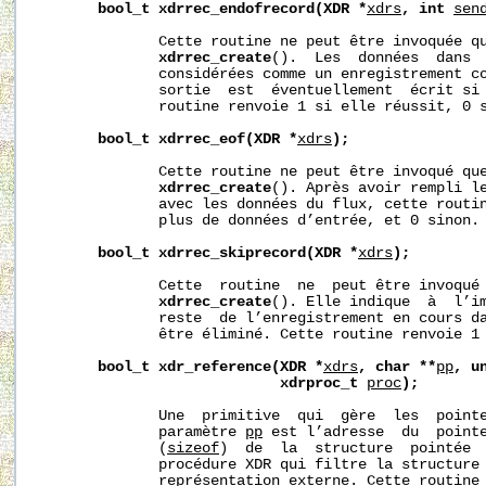
bool_t
xdrrec_endofrecord(XDR
*
xdrs
,
int
sen
              Cette routine ne peut être invoquée qu
xdrrec_create
().  Les  données  dans  
              considérées comme un enregistrement co
              sortie  est  éventuellement  écrit si
              routine renvoie 1 si elle réussit, 0 s
bool_t
xdrrec_eof(XDR
*
xdrs
);
              Cette routine ne peut être invoqué que
xdrrec_create
(). Après avoir rempli le
              avec les données du flux, cette routin
              plus de données d’entrée, et 0 sinon.

bool_t
xdrrec_skiprecord(XDR
*
xdrs
);
              Cette  routine  ne  peut être invoqué 
xdrrec_create
(). Elle indique  à  l’im
              reste  de l’enregistrement en cours da
              être éliminé. Cette routine renvoie 1 
bool_t
xdr_reference(XDR
*
xdrs
,
char
**
pp
,
u
xdrproc_t
proc
);
              Une  primitive  qui  gère  les  pointe
              paramètre 
pp
 est l’adresse  du  point
              (
sizeof
)  de  la  structure  pointée 
              procédure XDR qui filtre la structure 
              représentation externe. Cette routine 