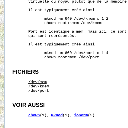
       virtuelle du noyau plutôt que de la mémoire 
       Il est typiquement créé ainsi :

              mknod -m 640 /dev/kmem c 1 2

              chown root:kmem /dev/kmem

Port
 est identique à 
mem
, mais ici, ce sont 
       qui sont représentés.

       Il est typiquement créé ainsi :

              mknod -m 660 /dev/port c 1 4

              chown root:mem /dev/port

FICHIERS
/dev/mem
/dev/kmem
/dev/port
VOIR AUSSI
chown
(1), 
mknod
(1), 
ioperm
(2)
