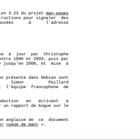
ion 3.23 du projet 
man-pages
ructions pour signaler  des

uvées      à      l’adresse

e  à  jour  par  Christophe

entre 1996 et 2003, puis par

 jusqu’en 2006, et  mise  à

n présente dans Debian sont

    Simon          Paillard

t  l’équipe  francophone  de

duction   en   écrivant   à

r un rapport de bogue sur le

n anglaise de  ce  document

n>
<page_de_man>