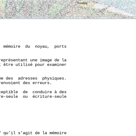
Loading
 mémoire  du  noyau,  ports

eprésentant une image de la

 être utilisé pour examiner

e des  adresses  physiques.

envoient des erreurs.

eptible  de  conduire à des

e-seule  ou  écriture-seule

f qu’il s’agit de la mémoire
