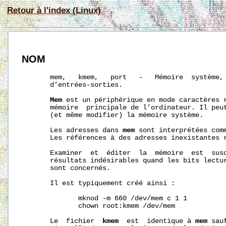
Retour à l'index (Linux)
NOM
       mem,   kmem,   port   -   Mémoire  système, 
       d’entrées-sorties.

Mem
 est un périphérique en mode caractères r
       mémoire  principale de l’ordinateur. Il peut
       (et même modifier) la mémoire système.

       Les adresses dans 
mem
 sont interprétées comm
       Les références à des adresses inexistantes r
       Examiner  et  éditer  la  mémoire  est  susc
       résultats indésirables quand les bits lectur
       sont concernés.

       Il est typiquement créé ainsi :

              mknod -m 660 /dev/mem c 1 1

              chown root:kmem /dev/mem

       Le  fichier  
kmem
  est  identique à 
mem
 sau