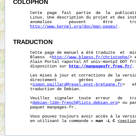
COLOPHON
       Cette  page  fait  partie  de  la  publicat
       Linux. Une description du projet et des inst
       anomalies       peuvent       être       tro
http://www.kernel.org/doc/man-pages/
.

TRADUCTION
       Cette page de manuel a été traduite  et  mis
       Blaess  <
http://www.blaess.fr/christophe/
> 
       Alain Portal <aportal AT univ-montp2 DOT fr>
       disposition sur 
http://manpagesfr.free.fr/
.

       Les mises à jour et corrections de la versio
       directement         gérées         par      
       <
simon.paillard@resel.enst-bretagne.fr
>   e
       traduction de Debian.

       Veuillez  signaler  toute  erreur   de   tra
       <
debian-l10n-french@lists.debian.org
> ou pa
       paquet manpages-fr.

       Vous pouvez toujours avoir accès à la versio
       en utilisant la commande « 
man -L C
<sectio