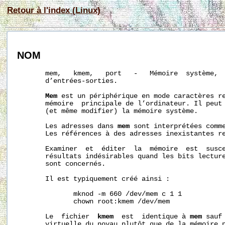
Retour à l'index (Linux)
NOM
       mem,   kmem,   port   -   Mémoire  système,  
       d’entrées-sorties.

Mem
 est un périphérique en mode caractères re
       mémoire  principale de l’ordinateur. Il peut 
       (et même modifier) la mémoire système.

       Les adresses dans 
mem
 sont interprétées comme
       Les références à des adresses inexistantes re
       Examiner  et  éditer  la  mémoire  est  susce
       résultats indésirables quand les bits lecture
       sont concernés.

       Il est typiquement créé ainsi :

              mknod -m 660 /dev/mem c 1 1

              chown root:kmem /dev/mem

       Le  fichier  
kmem
  est  identique à 
mem
 sauf
       virtuelle du noyau plutôt que de la mémoire p