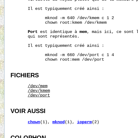
       Il est typiquement créé ainsi :

              mknod -m 640 /dev/kmem c 1 2

              chown root:kmem /dev/kmem

Port
 est identique à 
mem
, mais ici, ce sont l
       qui sont représentés.

       Il est typiquement créé ainsi :

              mknod -m 660 /dev/port c 1 4

              chown root:mem /dev/port

FICHIERS
/dev/mem
/dev/kmem
/dev/port
VOIR AUSSI
chown
(1), 
mknod
(1), 
ioperm
(2)

COLOPHON