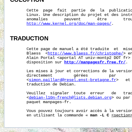
       Cette  page  fait  partie  de  la  publicati
       Linux. Une description du projet et des instr
       anomalies       peuvent       être       trou
http://www.kernel.org/doc/man-pages/
.

TRADUCTION
       Cette page de manuel a été traduite  et  mise
       Blaess  <
http://www.blaess.fr/christophe/
> e
       Alain Portal <aportal AT univ-montp2 DOT fr> 
       disposition sur 
http://manpagesfr.free.fr/
.

       Les mises à jour et corrections de la version
       directement         gérées         par       
       <
simon.paillard@resel.enst-bretagne.fr
>   et
       traduction de Debian.

       Veuillez  signaler  toute  erreur   de   trad
       <
debian-l10n-french@lists.debian.org
> ou par 
       paquet manpages-fr.

       Vous pouvez toujours avoir accès à la version
       en utilisant la commande « 
man -L C
<section