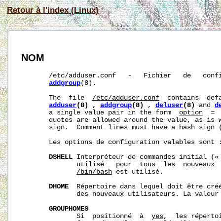
Retour à l'index (Linux)
NOM
       /etc/adduser.conf   -   Fichier   de   conf
addgroup
(8).

       The  file  
/etc/adduser.conf
  contains  def
adduser
(8)
 , 
addgroup
(8)
 , 
deluser
(8)
 and 
d
       a single value pair in the form  
option
  = 
       quotes are allowed around the value, as is w
       sign.  Comment lines must have a hash sign (
       Les options de configuration valables sont :
DSHELL
 Interpréteur de commandes initial (« 
              utilisé   pour  tous  les  nouveaux  
/bin/bash
 est utilisé.

DHOME
  Répertoire dans lequel doit être créé
              des nouveaux utilisateurs. La valeur
GROUPHOMES
              Si  positionné  à  
yes
,  les réperto