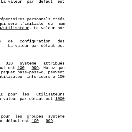
 La valeur  par  défaut  est

répertoires personnels créés

ui sera l’initiale  du  nom

u/utilisateur
. La valeur par

   de   configuration   des

.  La valeur par défaut est

  UID   système   attribués

aut est 
100
 - 
999
. Notez que

paquet base-passwd, peuvent

tilisateur inférieurs à 100

D  pour  les   utilisateurs

a valeur par défaut est 
1000
pour  les  groupes  système

ar défaut est 
100
 - 
999
.
