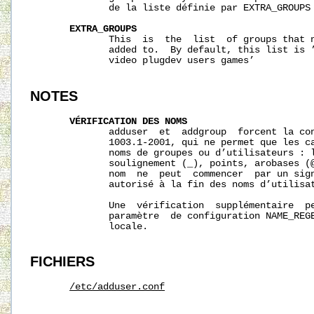
              de la liste définie par EXTRA_GROUPS 
EXTRA_GROUPS
              This  is  the  list  of groups that n
              added to.  By default, this list is ’
              video plugdev users games’

NOTES
VÉRIFICATION
DES
NOMS
              adduser  et  addgroup  forcent la con
              1003.1-2001, qui ne permet que les ca
              noms de groupes ou d’utilisateurs : l
              soulignement (_), points, arobases (@
              nom  ne  peut  commencer  par un sign
              autorisé à la fin des noms d’utilisat
              Une  vérification  supplémentaire  pe
              paramètre  de configuration NAME_REGE
              locale.

FICHIERS
/etc/adduser.conf