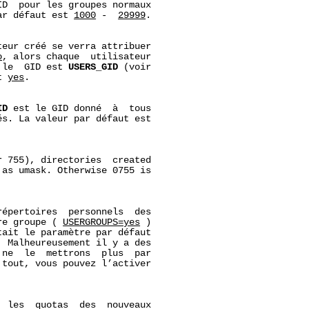
D  pour les groupes normaux

ar défaut est 
1000
 -  
29999
.

teur créé se verra attribuer

o
, alors chaque  utilisateur

 le  GID est 
USERS_GID
 (voir

t 
yes
.

ID
 est le GID donné  à  tous

s. La valeur par défaut est

 755), directories  created

as umask. Otherwise 0755 is

répertoires  personnels  des

re groupe ( 
USERGROUPS=yes
 )

ait le paramètre par défaut

 Malheureusement il y a des

ne  le  mettrons  plus  par

tout, vous pouvez l’activer

 les  quotas  des  nouveaux
