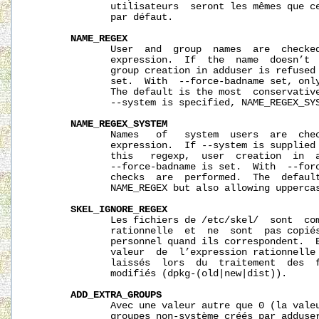
              utilisateurs  seront les mêmes que ce
              par défaut.

NAME_REGEX
              User  and  group  names  are  checked
              expression.  If  the  name  doesn’t  
              group creation in adduser is refused 
              set.  With  --force-badname set, only
              The default is the most  conservative
              --system is specified, NAME_REGEX_SYS
NAME_REGEX_SYSTEM
              Names   of   system  users  are  chec
              expression.  If --system is supplied 
              this   regexp,  user  creation  in  a
              --force-badname is set.  With  --forc
              checks  are  performed.  The  default
              NAME_REGEX but also allowing uppercas
SKEL_IGNORE_REGEX
              Les fichiers de 
/etc/skel/
  sont  co
              rationnelle  et  ne  sont  pas copiés
              personnel quand ils correspondent.  E
              valeur  de  l’expression rationnelle 
              laissés  lors  du  traitement  des  f
              modifiés (dpkg-(old|new|dist)).

ADD_EXTRA_GROUPS
              Avec une valeur autre que 0 (la valeu
              groupes non-système créés par adduser