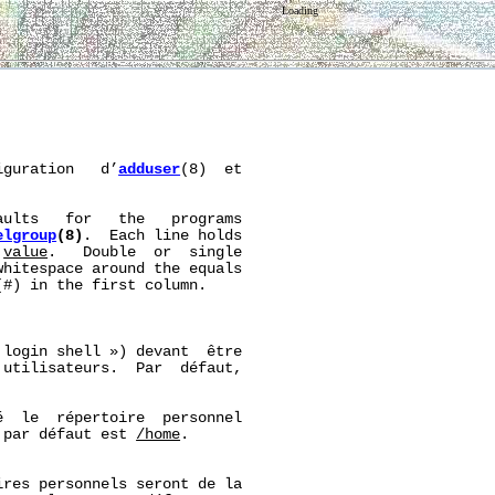
Loading
iguration   d’
adduser
(8)  et

aults   for   the   programs

elgroup
(8)
.  Each line holds

 
value
.   Double  or  single

hitespace around the equals

#) in the first column.



login shell ») devant  être

utilisateurs.  Par  défaut,

  le  répertoire  personnel

 par défaut est 
/home
.

ires personnels seront de la
