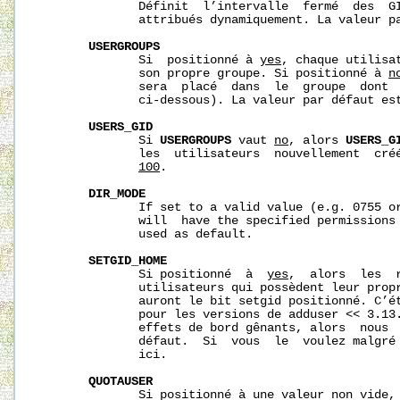
              Définit  l’intervalle  fermé  des  GI
              attribués dynamiquement. La valeur p
USERGROUPS
              Si  positionné à 
yes
, chaque utilisa
              son propre groupe. Si positionné à 
n
              sera  placé  dans  le  groupe  dont 
              ci-dessous). La valeur par défaut es
USERS_GID
              Si 
USERGROUPS
 vaut 
no
, alors 
USERS_G
              les  utilisateurs  nouvellement  créé
100
.

DIR_MODE
              If set to a valid value (e.g. 0755 or
              will  have the specified permissions 
              used as default.

SETGID_HOME
              Si positionné  à  
yes
,  alors  les  
              utilisateurs qui possèdent leur prop
              auront le bit setgid positionné. C’ét
              pour les versions de adduser << 3.13.
              effets de bord gênants, alors  nous  
              défaut.  Si  vous  le  voulez malgré 
              ici.

QUOTAUSER
              Si positionné à une valeur non vide, 