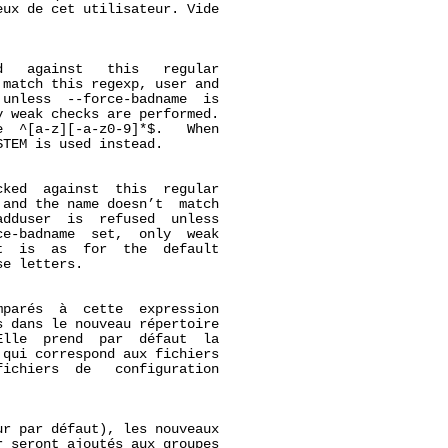
ux de cet utilisateur. Vide

   against   this   regular

match this regexp, user and

unless  --force-badname  is

 weak checks are performed.

  ^[a-z][-a-z0-9]*$.   When

TEM is used instead.

ked  against  this  regular

and the name doesn’t  match

dduser  is  refused  unless

e-badname  set,  only  weak

  is  as  for  the  default

e letters.

mparés  à  cette  expression

 dans le nouveau répertoire

lle  prend  par  défaut  la

qui correspond aux fichiers

ichiers  de   configuration

r par défaut), les nouveaux

 seront ajoutés aux groupes
