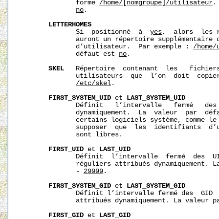
              forme 
/home/[nomgroupe]/utilisateur
.
no
.

LETTERHOMES
              Si  positionné  à  
yes
,  alors  les 
              auront un répertoire supplémentaire q
              d’utilisateur.  Par exemple : 
/home/
              défaut est 
no
.

SKEL
   Répertoire  contenant  les   fichiers
              utilisateurs  que  l’on  doit  copier
/etc/skel
.

FIRST_SYSTEM_UID
 et 
LAST_SYSTEM_UID
              Définit   l’intervalle   fermé   des 
              dynamiquement.  La  valeur  par  déf
              certains logiciels système, comme le 
              supposer  que  les  identifiants  d’u
              sont libres.

FIRST_UID
 et 
LAST_UID
              Définit  l’intervalle  fermé  des  UI
              réguliers attribués dynamiquement. L
              - 
29999
.

FIRST_SYSTEM_GID
 et 
LAST_SYSTEM_GID
              Définit l’intervalle fermé des  GID  
              attribués dynamiquement. La valeur p
FIRST_GID
 et 
LAST_GID