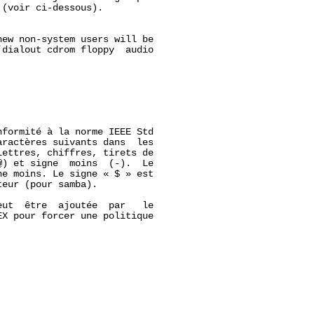
(voir ci-dessous).

ew non-system users will be

dialout cdrom floppy  audio

formité à la norme IEEE Std

ractères suivants dans  les

ettres, chiffres, tirets de

) et signe  moins  (-).  Le

e moins. Le signe « $ » est

eur (pour samba).

ut  être  ajoutée  par   le

X pour forcer une politique
