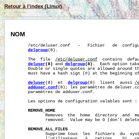
Retour à l'index (Linux)
NOM
       /etc/deluser.conf   -   Fichier   de  config
delgroup
(8).

       The  file  
/etc/deluser.conf
  contains  defau
deluser
(8)
 and 
delgroup
(8)
.  Each option tak
       Double or single quotes are allowed around th
       must have a hash sign (#) at the beginning of
deluser
(8)  et  
delgroup
(8)  lisent  aussi 
/
adduser.conf
(8); les paramètres de deluser.co
       paramètres de adduser.conf.

       Les options de configuration valables sont :

REMOVE_HOME
              Removes  the  home  directory  and  ma
              removed.  Value may be 0 (don’t delete
REMOVE_ALL_FILES
              Supprime tous  les  fichiers  du  syst
              l’utilisateur   à   retirer.   Si   ce