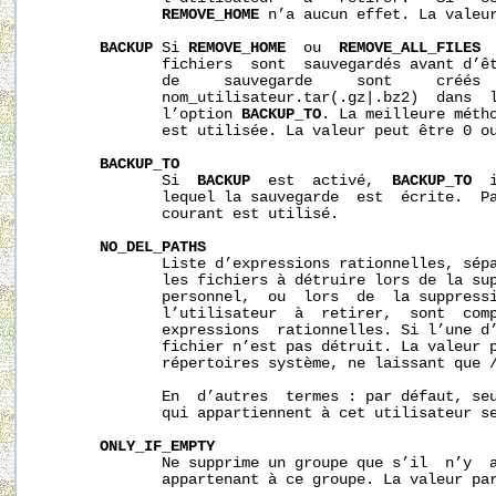
REMOVE_HOME
 n’a aucun effet. La valeur
BACKUP
 Si 
REMOVE_HOME
  ou  
REMOVE_ALL_FILES
 
              fichiers  sont  sauvegardés avant d’êt
              de     sauvegarde     sont     créés  
              nom_utilisateur.tar(.gz|.bz2)  dans  l
              l’option 
BACKUP_TO
. La meilleure métho
              est utilisée. La valeur peut être 0 ou
BACKUP_TO
              Si  
BACKUP
  est  activé,  
BACKUP_TO
  
              lequel la sauvegarde  est  écrite.  Pa
              courant est utilisé.

NO_DEL_PATHS
              Liste d’expressions rationnelles, sépa
              les fichiers à détruire lors de la sup
              personnel,  ou  lors  de  la suppressi
              l’utilisateur  à  retirer,  sont  comp
              expressions  rationnelles. Si l’une d’
              fichier n’est pas détruit. La valeur p
              répertoires système, ne laissant que /
              En  d’autres  termes : par défaut, seu
              qui appartiennent à cet utilisateur se
ONLY_IF_EMPTY
              Ne supprime un groupe que s’il  n’y  a
              appartenant à ce groupe. La valeur par