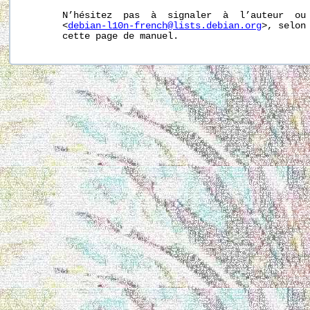
       N’hésitez  pas  à  signaler  à  l’auteur  ou 
       <
debian-l10n-french@lists.debian.org
>, selon 