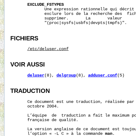
EXCLUDE_FSTYPES
              Une expression rationnelle qui décrit 
              exclure lors de la recherche des  fich
              supprimer.       La       valeur      
              "(proc|sysfs|usbfs|devpts|tmpfs)".

FICHIERS
/etc/deluser.conf
VOIR AUSSI
deluser
(8), 
delgroup
(8), 
adduser.conf
(5)

TRADUCTION
       Ce document est une traduction, réalisée par 
       octobre 2004.

       L’équipe  de  traduction a fait le maximum po
       française de qualité.

       La version anglaise de ce document est toujou
       l’option « -L C » à la commande 
man
.
