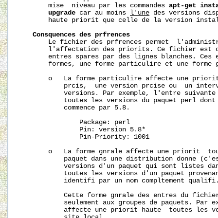
       mise  niveau par les commandes 
apt-get
inst
upgrade
 car au moins 
l'une
 des versions disp
       haute priorit que celle de la version instal
Consquences
des
prfrences
       Le fichier des prfrences permet  l'administr
       l'affectation des priorits. Ce fichier est c
       entres spares par des lignes blanches. Ces e
       formes, une forme particulire et une forme g
       o   La forme particulire affecte une priori
           prcis,  une version prcise ou  un interv
           versions. Par exemple, l'entre suivante 
           toutes les versions du paquet perl dont 
           commence par 5.8.

               Package: perl

               Pin: version 5.8*

               Pin-Priority: 1001

       o   La forme gnrale affecte une priorit  tou
           paquet dans une distribution donne (c'es
           versions d'un paquet qui sont listes dan
           toutes les versions d'un paquet provenan
           identifi par un nom compltement qualifi.
           Cette forme gnrale des entres du fichier
           seulement aux groupes de paquets. Par ex
           affecte une priorit haute  toutes les ve
           site local.
