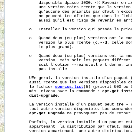
           disponible dpasse 1000. << Revenir en ar
           une version moins rcente que la version 
           qu'aucune des priorits par dfaut n'excde
           ne peuvent tre dfinies que dans le fichi
           aussi qu'il est risqu de revenir en arri
       o   Installer la version qui possde la prior
       o   Quand deux (ou plus) versions ont la mme
           version la plus rcente (c.--d. celle don
           le plus grand).

       o   Quand deux (ou plus) versions ont la mme
           version, mais soit les paquets diffrent 
           soit l'option --reinstall a t donne, ins
           pas installe.

       UEn gnral, la version installe d'un paquet (
       aussi rcente que les versions disponibles da
       le fichier 
sources.list
(5) (priorit 500 ou 9
       mis  niveau avec la commande : 
apt-get
inst
dist-upgrade
.

       La version installe d'un paquet peut tre - 
       tout autre version disponible. Les commande
apt-get
upgrade
 ne provoquent pas de retour 
       Parfois, la version installe d'un paquet est
       appartenant  la distribution par dfaut, mais
       version appartenant  une autre distribution.