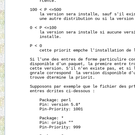
           rcente.

       100 < P <=500

           la version sera installe, sauf s'il exis
           une autre distribution ou si la version 
       0 < P <=100

           la version sera installe si aucune versi
           installe.

       P < 0

           cette priorit empche l'installation de l
       Si l'une des entres de forme particulire cor
       disponible d'un paquet, la premire entre tro
       cette version. S'il n'en existe pas, et si l
       gnrale correspond  la version disponible d'u
       trouve dtermine la priorit.

       Supposons par exemple que le fichier des prf
       entres dcrites ci-dessous :

           Package: perl

           Pin: version 5.8*

           Pin-Priority: 1001

           Package: *

           Pin: origin ""

           Pin-Priority: 999
