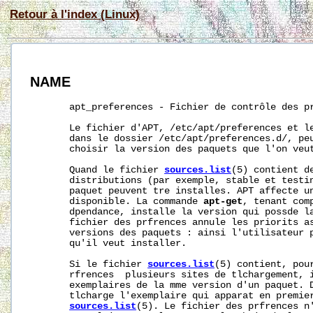
Retour à l'index (Linux)
NAME
       apt_preferences - Fichier de contrôle des pr
       Le fichier d'APT, /etc/apt/preferences et le
       dans le dossier /etc/apt/preferences.d/, peu
       choisir la version des paquets que l'on veut
       Quand le fichier 
sources.list
(5) contient de
       distributions (par exemple, stable et testin
       paquet peuvent tre installes. APT affecte un
       disponible. La commande 
apt-get
, tenant com
       dpendance, installe la version qui possde la
       fichier des prfrences annule les priorits as
       versions des paquets : ainsi l'utilisateur p
       qu'il veut installer.

       Si le fichier 
sources.list
(5) contient, pour
       rfrences  plusieurs sites de tlchargement, i
       exemplaires de la mme version d'un paquet. 
       tlcharge l'exemplaire qui apparat en premier
sources.list
(5). Le fichier des prfrences n'