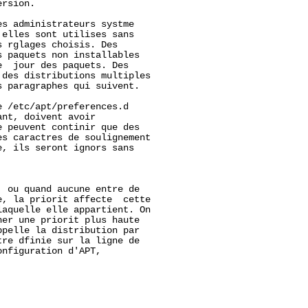
rsion.

s administrateurs systme

elles sont utilises sans

 rglages choisis. Des

 paquets non installables

  jour des paquets. Des

des distributions multiples

 paragraphes qui suivent.

 /etc/apt/preferences.d

nt, doivent avoir

 peuvent continir que des

s caractres de soulignement

, ils seront ignors sans

 ou quand aucune entre de

, la priorit affecte  cette

aquelle elle appartient. On

er une priorit plus haute

pelle la distribution par

re dfinie sur la ligne de

nfiguration d'APT,
