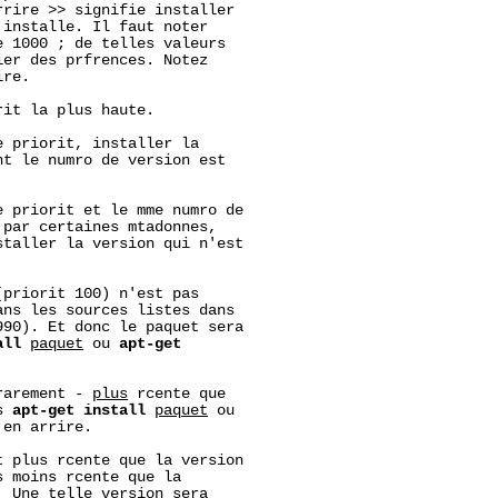
rire >> signifie installer

installe. Il faut noter

 1000 ; de telles valeurs

er des prfrences. Notez

re.

it la plus haute.

 priorit, installer la

t le numro de version est

 priorit et le mme numro de

par certaines mtadonnes,

taller la version qui n'est

priorit 100) n'est pas

ns les sources listes dans

90). Et donc le paquet sera

all
paquet
 ou 
apt-get
rarement - 
plus
 rcente que

s 
apt-get
install
paquet
 ou

en arrire.

 plus rcente que la version

 moins rcente que la

 Une telle version sera
