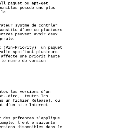
all
paquet
 ou 
apt-get
onibles possde une plus

le.

ateur systme de contrler

onstitu d'une ou plusieurs

ntres peuvent avoir deux

nrale.

t (
Pin-Priority
)  un paquet

alle spcifiant plusieurs

affecte une priorit haute

le numro de version

tes les versions d'un

t--dire,  toutes les

s un fichier Release), ou

t d'un site Internet



 des prfrences s'applique

emple, l'entre suivante

rsions disponibles dans le
