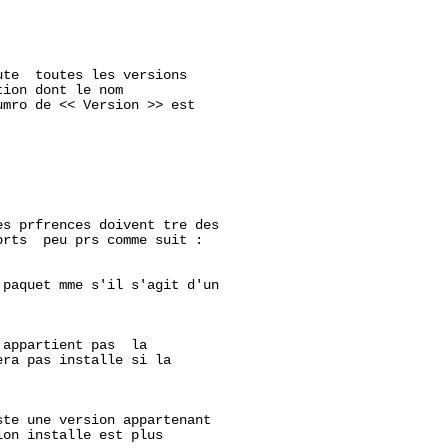
te  toutes les versions

ion dont le nom

mro de << Version >> est

s prfrences doivent tre des

rts  peu prs comme suit :

paquet mme s'il s'agit d'un

appartient pas  la

ra pas installe si la

te une version appartenant

on installe est plus
