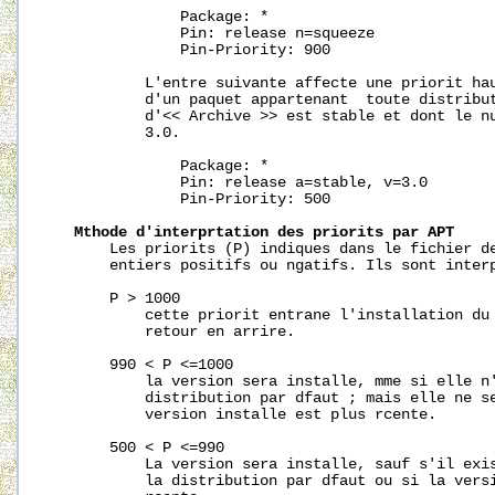
               Package: *

               Pin: release n=squeeze

               Pin-Priority: 900

           L'entre suivante affecte une priorit hau
           d'un paquet appartenant  toute distribut
           d'<< Archive >> est stable et dont le nu
           3.0.

               Package: *

               Pin: release a=stable, v=3.0

               Pin-Priority: 500

Mthode
d'interprtation
des
priorits
par
APT
       Les priorits (P) indiques dans le fichier de
       entiers positifs ou ngatifs. Ils sont interp
       P > 1000

           cette priorit entrane l'installation du 
           retour en arrire.

       990 < P <=1000

           la version sera installe, mme si elle n'
           distribution par dfaut ; mais elle ne se
           version installe est plus rcente.

       500 < P <=990

           La version sera installe, sauf s'il exis
           la distribution par dfaut ou si la versi