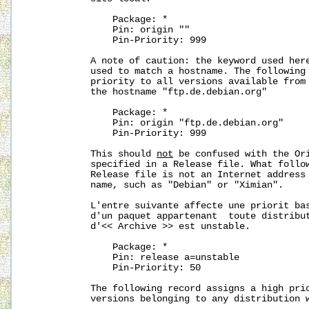
               Package: *

               Pin: origin ""

               Pin-Priority: 999

           A note of caution: the keyword used here
           used to match a hostname. The following 
           priority to all versions available from 
           the hostname "ftp.de.debian.org"

               Package: *

               Pin: origin "ftp.de.debian.org"

               Pin-Priority: 999

           This should 
not
 be confused with the Ori
           specified in a Release file. What follow
           Release file is not an Internet address 
           name, such as "Debian" or "Ximian".

           L'entre suivante affecte une priorit bas
           d'un paquet appartenant  toute distribut
           d'<< Archive >> est unstable.

               Package: *

               Pin: release a=unstable

               Pin-Priority: 50

           The following record assigns a high prio
           versions belonging to any distribution w