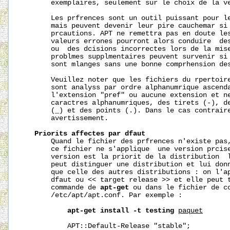
       exemplaires, seulement sur le choix de la ve
       Les prfrences sont un outil puissant pour le
       mais peuvent devenir leur pire cauchemar si 
       prcautions. APT ne remettra pas en doute les
       valeurs errones pourront alors conduire  des
       ou  des dcisions incorrectes lors de la mise
       problmes supplmentaires peuvent survenir si 
       sont mlanges sans une bonne comprhension des
       Veuillez noter que les fichiers du rpertoire
       sont analyss par ordre alphanumrique ascenda
       l'extension "pref" ou aucune extension et ne
       caractres alphanumriques, des tirets (-), de
       (_) et des points (.). Dans le cas contraire
       avertissement.

Priorits
affectes
par
dfaut
       Quand le fichier des prfrences n'existe pas,
       ce fichier ne s'applique  une version prcise
       version est la priorit de la distribution  l
       peut distinguer une distribution et lui donn
       que celle des autres distributions : on l'ap
       dfaut ou << target release >> et elle peut t
       commande de 
apt-get
 ou dans le fichier de co
       /etc/apt/apt.conf. Par exemple :

apt-get
install
-t
testing
paquet
           APT::Default-Release "stable";
