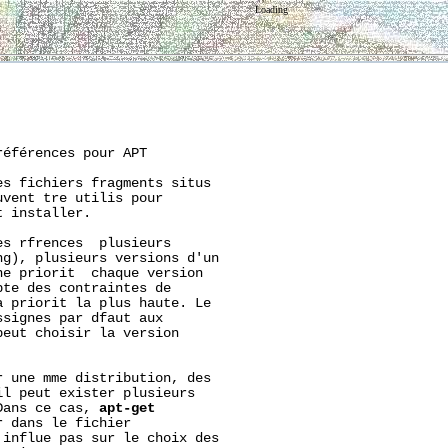
Loading
éférences pour APT

s fichiers fragments situs

vent tre utilis pour

 installer.

s rfrences  plusieurs

g), plusieurs versions d'un

e priorit  chaque version

pte des contraintes de

 priorit la plus haute. Le

signes par dfaut aux

eut choisir la version

 une mme distribution, des

l peut exister plusieurs

Dans ce cas, 
apt-get
 dans le fichier

influe pas sur le choix des
