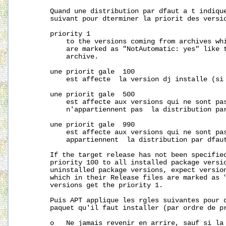
       Quand une distribution par dfaut a t indique
       suivant pour dterminer la priorit des versio
       priority 1

           to the versions coming from archives whi
           are marked as "NotAutomatic: yes" like t
           archive.

       une priorit gale  100

           est affecte  la version dj installe (si 
       une priorit gale  500

           est affecte aux versions qui ne sont pas
           n'appartiennent pas  la distribution par
       une priorit gale  990

           est affecte aux versions qui ne sont pas
           appartiennent  la distribution par dfaut
       If the target release has not been specified
       priority 100 to all installed package versio
       uninstalled package versions, expect version
       which in their Release files are marked as "
       versions get the priority 1.

       Puis APT applique les rgles suivantes pour d
       paquet qu'il faut installer (par ordre de pr
       o   Ne jamais revenir en arrire, sauf si la 