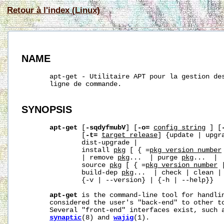
Retour à l'index (Linux)
NAME
       apt-get - Utilitaire APT pour la gestion des
       ligne de commande.

SYNOPSIS
apt-get
 [
-sqdyfmubV
] [
-o=
config_string
 ] [
               [
-t=
target_release
] {update | upgra
               dist-upgrade |

               install 
pkg
 [ { =
pkg_version_number
               | remove 
pkg
...  | purge 
pkg
...  |

               source 
pkg
 [ { =
pkg_version_number
 
               build-dep 
pkg
...  | check | clean | 
               {-v | --version} | {-h | --help}}

apt-get
 is the command-line tool for handlin
       considered the user's "back-end" to other to
       Several "front-end" interfaces exist, such 
synaptic
(8) and 
wajig
(1).
