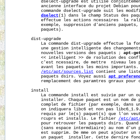
           dselect-upgrade est utilise conjointeme
           ancienne interface du projet Debian pour
           commande dselect-upgrade suit les modifi
dselect
(1) dans le champ Status des paqu
           effectue les actions ncessaires  la rali
           exemple, suppression d'anciens paquets, 
           paquets).

       dist-upgrade

           La commande dist-upgrade effectue la fon
           une gestion intelligente des changements
           nouvelles versions des paquets ; 
apt-ge
           << intelligent >> de rsolution des confl
           c'est ncessaire, de mettre  niveau les p
           avant les paquets les moins importants. 
/etc/apt/sources.list
 contient une liste
           paquets dsirs. Voyez aussi 
apt_preferen
           remplacement des paramtres gnraux pour c
       install

           La commande install est suivie par un ou
           installer. Chaque paquet est un nom de p
           complet de fichier (par exemple, dans un
           on indiquera libc6 et non pas libc6_1.9.
           requis par le(s) paquet(s) que l'on veut
           rcuprs et installs. Le fichier 
/etc/apt
           pour retrouver les paquets dsirs. Quand 
           (sans espace intermdiaire) au nom d'un p
           est supprim. De mme on peut ajouter un s
           un paquet  installer. Cette dernire fonc