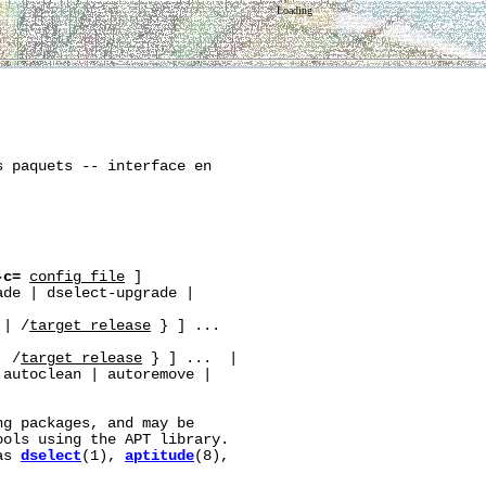
Loading
 paquets -- interface en

-c=
config_file
 ]

de | dselect-upgrade |

 | /
target_release
 } ] ...

| /
target_release
 } ] ...  |

autoclean | autoremove |

g packages, and may be

ols using the APT library.

as 
dselect
(1), 
aptitude
(8),
