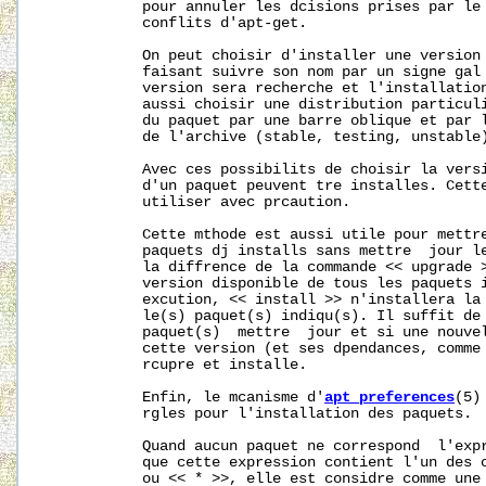
           pour annuler les dcisions prises par le 
           conflits d'apt-get.

           On peut choisir d'installer une version 
           faisant suivre son nom par un signe gal 
           version sera recherche et l'installation
           aussi choisir une distribution particuli
           du paquet par une barre oblique et par l
           de l'archive (stable, testing, unstable)
           Avec ces possibilits de choisir la versi
           d'un paquet peuvent tre installes. Cette
           utiliser avec prcaution.

           Cette mthode est aussi utile pour mettre
           paquets dj installs sans mettre  jour le
           la diffrence de la commande << upgrade >
           version disponible de tous les paquets i
           excution, << install >> n'installera la 
           le(s) paquet(s) indiqu(s). Il suffit de 
           paquet(s)  mettre  jour et si une nouvel
           cette version (et ses dpendances, comme 
           rcupre et installe.

           Enfin, le mcanisme d'
apt_preferences
(5)
           rgles pour l'installation des paquets.

           Quand aucun paquet ne correspond  l'expr
           que cette expression contient l'un des c
           ou << * >>, elle est considre comme une 