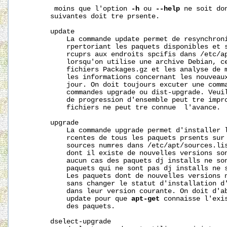
        moins que l'option 
-h
 ou 
--help
 ne soit do
       suivantes doit tre prsente.

       update

           La commande update permet de resynchroni
           rpertoriant les paquets disponibles et s
           rcuprs aux endroits spcifis dans /etc/ap
           lorsqu'on utilise une archive Debian, ce
           fichiers Packages.gz et les analyse de m
           les informations concernant les nouveaux
           jour. On doit toujours excuter une comma
           commandes upgrade ou dist-upgrade. Veuil
           de progression d'ensemble peut tre imprc
           fichiers ne peut tre connue  l'avance.

       upgrade

           La commande upgrade permet d'installer l
           rcentes de tous les paquets prsents sur 
           sources numres dans /etc/apt/sources.lis
           dont il existe de nouvelles versions son
           aucun cas des paquets dj installs ne son
           paquets qui ne sont pas dj installs ne s
           Les paquets dont de nouvelles versions n
           sans changer le statut d'installation d'
           dans leur version courante. On doit d'ab
           update pour que 
apt-get
 connaisse l'exi
           des paquets.

       dselect-upgrade
