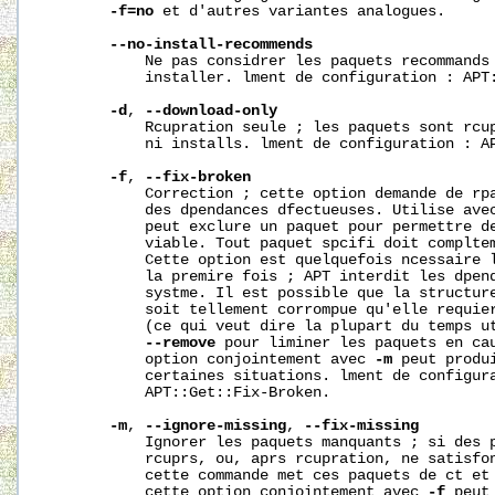
-f=no
 et d'autres variantes analogues.

--no-install-recommends
           Ne pas considrer les paquets recommands 
           installer. lment de configuration : APT:
-d
, 
--download-only
           Rcupration seule ; les paquets sont rcup
           ni installs. lment de configuration : AP
-f
, 
--fix-broken
           Correction ; cette option demande de rpa
           des dpendances dfectueuses. Utilise avec
           peut exclure un paquet pour permettre de
           viable. Tout paquet spcifi doit compltem
           Cette option est quelquefois ncessaire l
           la premire fois ; APT interdit les dpend
           systme. Il est possible que la structure
           soit tellement corrompue qu'elle requier
           (ce qui veut dire la plupart du temps u
--remove
 pour liminer les paquets en cau
           option conjointement avec 
-m
 peut produi
           certaines situations. lment de configura
           APT::Get::Fix-Broken.

-m
, 
--ignore-missing
, 
--fix-missing
           Ignorer les paquets manquants ; si des p
           rcuprs, ou, aprs rcupration, ne satisfon
           cette commande met ces paquets de ct et 
           cette option conjointement avec 
-f
 peut