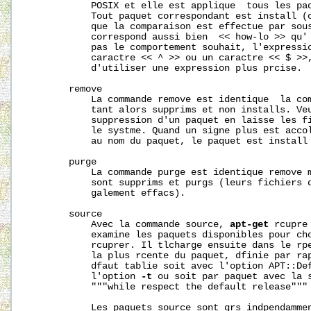
           POSIX et elle est applique  tous les paq
           Tout paquet correspondant est install (o
           que la comparaison est effectue par sous
           correspond aussi bien  << how-lo >> qu' 
           pas le comportement souhait, l'expressio
           caractre << ^ >> ou un caractre << $ >>,
           d'utiliser une expression plus prcise.

       remove

           La commande remove est identique  la com
           tant alors supprims et non installs. Veu
           suppression d'un paquet en laisse les fi
           le systme. Quand un signe plus est accol
           au nom du paquet, le paquet est install 
       purge

           La commande purge est identique remove m
           sont supprims et purgs (leurs fichiers d
           galement effacs).

       source

           Avec la commande source, 
apt-get
 rcupre
           examine les paquets disponibles pour cho
           rcuprer. Il tlcharge ensuite dans le rpe
           la plus rcente du paquet, dfinie par rap
           dfaut tablie soit avec l'option APT::Def
           l'option 
-t
 ou soit par paquet avec la s
           """while respect the default release""" 
           Les paquets source sont grs indpendammen