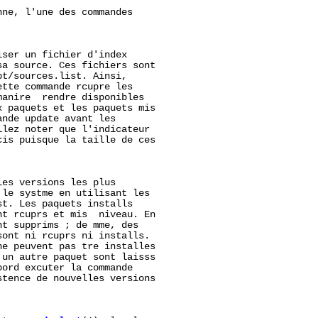
nne, l'une des commandes

ser un fichier d'index

a source. Ces fichiers sont

t/sources.list. Ainsi,

tte commande rcupre les

anire  rendre disponibles

 paquets et les paquets mis

nde update avant les

lez noter que l'indicateur

is puisque la taille de ces

es versions les plus

le systme en utilisant les

t. Les paquets installs

t rcuprs et mis  niveau. En

t supprims ; de mme, des

ont ni rcuprs ni installs.

e peuvent pas tre installes

un autre paquet sont laisss

ord excuter la commande

stence de nouvelles versions
