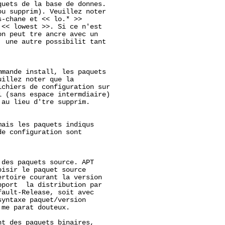
uets de la base de donnes.

u supprim). Veuillez noter

-chane et << lo.* >>

<< lowest >>. Si ce n'est

n peut tre ancre avec un

 une autre possibilit tant

mande install, les paquets

illez noter que la

chiers de configuration sur

 (sans espace intermdiaire)

au lieu d'tre supprim.

ais les paquets indiqus

e configuration sont

 des paquets source. APT

isir le paquet source

rtoire courant la version

port  la distribution par

ault-Release, soit avec

yntaxe paquet/version

me parat douteux.

t des paquets binaires,
