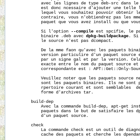
           avec les lignes de type deb-src dans le
           est donc ncessaire d'ajouter une telle l
           lequel vous souhaitez pouvoir obtenir le
           contraire, vous n'obtiendrez pas les mme
           paquet que vous avez install ou que vous
           Si l'option 
--compile
 est spcifie, le pa
           binaire .deb avec 
dpkg-buildpackage
. Si
           le source n'est pas dcompact.

           De la mme faon qu'avec les paquets binai
           version particulire d'un paquet source e
           par un signe gal et par la version. Cela
           exacte entre le nom du paquet source et 
           correspondante est : APT::Get::Only-Sour
           Veuillez noter que les paquets source ne
           sont les paquets binaires. Ils ne sont p
           rpertoire courant et sont semblables  de
           forme d'archives tar.

       build-dep

           Avec la commande build-dep, apt-get inst
           paquets dans le but de satisfaire les dp
           d'un paquet source.

       check

           La commande check est un outil de diagno
           cache des paquets et cherche les dpendan