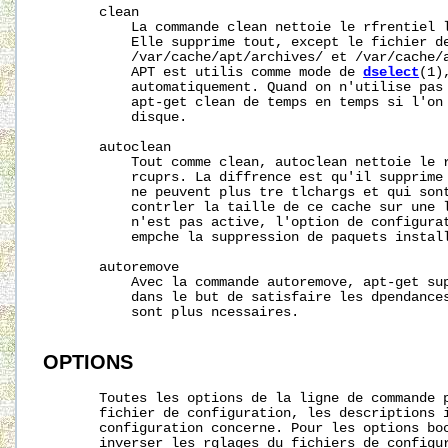
       clean

           La commande clean nettoie le rfrentiel l
           Elle supprime tout, except le fichier de
           /var/cache/apt/archives/ et 
/var/cache/
           APT est utilis comme mode de 
dselect
(1)
           automatiquement. Quand on n'utilise pas 
           apt-get clean de temps en temps si l'on 
           disque.

       autoclean

           Tout comme clean, autoclean nettoie le r
           rcuprs. La diffrence est qu'il supprime 
           ne peuvent plus tre tlchargs et qui sont
           contrler la taille de ce cache sur une l
           n'est pas active, l'option de configurat
           empche la suppression de paquets install
       autoremove

           Avec la commande autoremove, apt-get sup
           dans le but de satisfaire les dpendances
           sont plus ncessaires.

OPTIONS
       Toutes les options de la ligne de commande p
       fichier de configuration, les descriptions i
       configuration concerne. Pour les options boo
       inverser les rglages du fichiers de configu