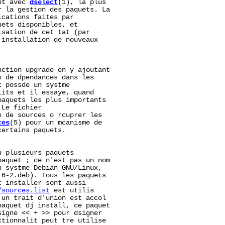
nt avec 
dselect
(1), la plus

 la gestion des paquets. La

cations faites par

ets disponibles, et

sation de cet tat (par

installation de nouveaux

ction upgrade en y ajoutant

 de dpendances dans les

t
 possde un systme

its et il essaye, quand

aquets les plus importants

Le fichier

 de sources o rcuprer les

ces
(5) pour un mcanisme de

ertains paquets.

 plusieurs paquets

aquet ; ce n'est pas un nom

 systme Debian GNU/Linux,

6-2.deb). Tous les paquets

 installer sont aussi

/sources.list
 est utilis

un trait d'union est accol

aquet dj install, ce paquet

igne << + >> pour dsigner

tionnalit peut tre utilise
