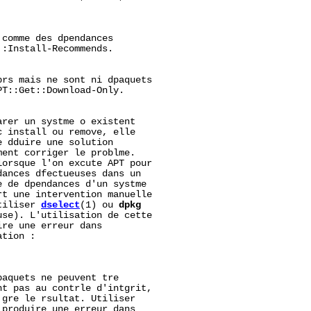
comme des dpendances

:Install-Recommends.

rs mais ne sont ni dpaquets

T::Get::Download-Only.

rer un systme o existent

 install ou remove, elle

 dduire une solution

ent corriger le problme.

orsque l'on excute APT pour

ances dfectueuses dans un

 de dpendances d'un systme

t une intervention manuelle

tiliser 
dselect
(1) ou 
dpkg
se). L'utilisation de cette

re une erreur dans

tion :

aquets ne peuvent tre

t pas au contrle d'intgrit,

gre le rsultat. Utiliser

 produire une erreur dans
