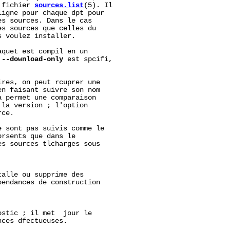
 fichier 
sources.list
(5). Il

igne pour chaque dpt pour

s sources. Dans le cas

s sources que celles du

 voulez installer.

quet est compil en un

 
--download-only
 est spcifi,

res, on peut rcuprer une

n faisant suivre son nom

 permet une comparaison

la version ; l'option

ce.

 sont pas suivis comme le

rsents que dans le

s sources tlcharges sous

alle ou supprime des

endances de construction

stic ; il met  jour le

ces dfectueuses.
