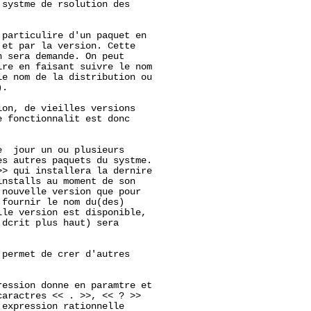
systme de rsolution des

particulire d'un paquet en

et par la version. Cette

 sera demande. On peut

re en faisant suivre le nom

e nom de la distribution ou

.

on, de vieilles versions

 fonctionnalit est donc

  jour un ou plusieurs

s autres paquets du systme.

> qui installera la dernire

nstalls au moment de son

nouvelle version que pour

fournir le nom du(des)

le version est disponible,

dcrit plus haut) sera

 permet de crer d'autres

ession donne en paramtre et

aractres << . >>, << ? >>

expression rationnelle
