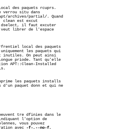
ocal des paquets rcuprs.

 verrou situ dans

apt/archives/partial/.
 Quand

, clean est excut

dselect, il faut excuter

veut librer de l'espace

frentiel local des paquets

uniquement les paquets qui

 inutiles. On peut ainsi

ongue priode. Tant qu'elle

ion APT::Clean-Installed

s.

prime les paquets installs

 d'un paquet donn et qui ne

euvent tre dfinies dans le

ndiquant l'option de

lennes, vous pouvez

ration avec 
-f-
,
--no-f
,
