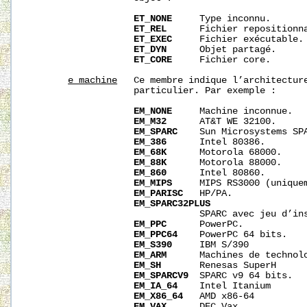
ET_NONE
     Type inconnu.

ET_REL
      Fichier repositionna
ET_EXEC
     Fichier exécutable.

ET_DYN
      Objet partagé.

ET_CORE
     Fichier core.

e_machine
   Ce membre indique l’architecture
                   particulier. Par exemple :

EM_NONE
     Machine inconnue.

EM_M32
      AT&T WE 32100.

EM_SPARC
    Sun Microsystems SPA
EM_386
      Intel 80386.

EM_68K
      Motorola 68000.

EM_88K
      Motorola 88000.

EM_860
      Intel 80860.

EM_MIPS
     MIPS RS3000 (uniquem
EM_PARISC
   HP/PA.

EM_SPARC32PLUS
                               SPARC avec jeu d’ins
EM_PPC
      PowerPC.

EM_PPC64
    PowerPC 64 bits.

EM_S390
     IBM S/390

EM_ARM
      Machines de technolo
EM_SH
       Renesas SuperH

EM_SPARCV9
  SPARC v9 64 bits.

EM_IA_64
    Intel Itanium

EM_X86_64
   AMD x86-64

EM_VAX
      DEC Vax.
