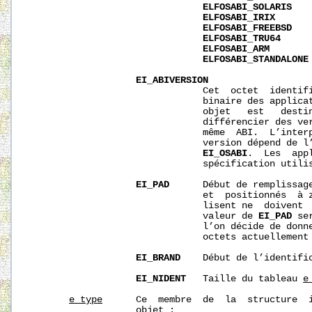
ELFOSABI_SOLARIS
   
ELFOSABI_IRIX
       
ELFOSABI_FREEBSD
   
ELFOSABI_TRU64
     
ELFOSABI_ARM
       
ELFOSABI_STANDALONE
EI_ABIVERSION
                               Cet  octet  identifi
                               binaire des applicat
                               objet   est   destin
                               différencier des ver
                               même  ABI.  L’interp
                               version dépend de l’
EI_OSABI
.  Les  app
                               spécification utilis
EI_PAD
      Début de remplissage
                               et  positionnés  à z
                               lisent ne  doivent  
                               valeur de 
EI_PAD
 se
                               l’on décide de donne
                               octets actuellement 
EI_BRAND
    Début de l’identific
EI_NIDENT
   Taille du tableau 
e
e_type
      Ce  membre  de  la  structure  i
                   objet :
