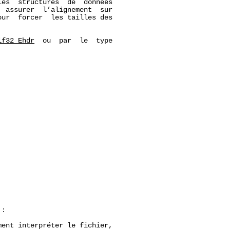
es  structures  de  données

 assurer  l’alignement  sur

ur  forcer  les tailles des

lf32_Ehdr
  ou  par  le  type

:

ent interpréter le fichier,
