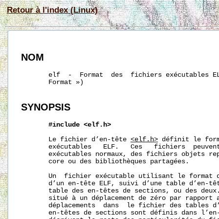
Retour à l'index (Linux)
NOM
       elf  -  Format  des  fichiers exécutables EL
       Format »)

SYNOPSIS
#include
<elf.h>
       Le fichier d’en-tête 
<elf.h>
 définit le for
       exécutables   ELF.   Ces   fichiers  peuvent
       exécutables normaux, des fichiers objets rep
       core ou des bibliothèques partagées.

       Un  fichier exécutable utilisant le format d
       d’un en-tête ELF, suivi d’une table d’en-têt
       table des en-têtes de sections, ou des deux.
       situé à un déplacement de zéro par rapport a
       déplacements  dans  le fichier des tables d’
       en-têtes de sections sont définis dans l’en-