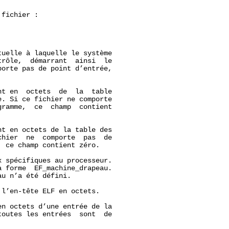
fichier :



uelle à laquelle le système

rôle,  démarrant  ainsi  le

orte pas de point d’entrée,

t en  octets  de  la  table

. Si ce fichier ne comporte

ramme,  ce  champ  contient

t en octets de la table des

hier  ne  comporte  pas  de

 ce champ contient zéro.

 spécifiques au processeur.

 forme  EF_machine_drapeau.

u n’a été défini.

l’en-tête ELF en octets.

n octets d’une entrée de la

outes les entrées  sont  de
