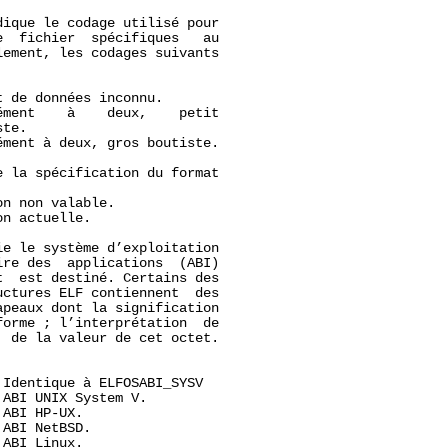
ique le codage utilisé pour

  fichier  spécifiques   au

ement, les codages suivants

t de données inconnu.

ément    à    deux,    petit

te.

ément à deux, gros boutiste.

 la spécification du format

n non valable.

n actuelle.

e le système d’exploitation

re des  applications  (ABI)

  est destiné. Certains des

ctures ELF contiennent  des

peaux dont la signification

orme ; l’interprétation  de

 de la valeur de cet octet.

 Identique à ELFOSABI_SYSV

 ABI UNIX System V.

ABI HP-UX.

 ABI NetBSD.

 ABI Linux.
