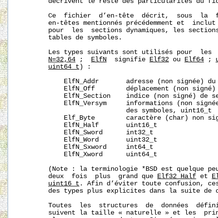
       décrivent le reste des particularités du fic
       Ce  fichier  d’en-tête  décrit,  sous  la  f
       en-têtes mentionnés précédemment et  inclut 
       pour  les  sections dynamiques, les sections
       tables de symboles.

       Les types suivants sont utilisés pour  les  
N=32,64
 ;  
ElfN
  signifie 
Elf32
 ou 
Elf64
 ; 
uint64_t
) :

           ElfN_Addr       adresse (non signée) du 
           ElfN_Off        déplacement (non signé) 
           ElfN_Section    indice (non signé) de se
           ElfN_Versym     informations (non signée
                           des symboles, uint16_t

           Elf_Byte        caractère (char) non sig
           ElfN_Half       uint16_t

           ElfN_Sword      int32_t

           ElfN_Word       uint32_t

           ElfN_Sxword     int64_t

           ElfN_Xword      uint64_t

       (Note : la terminologie *BSD est quelque pe
       deux  fois  plus  grand que 
Elf32_Half
 et 
E
uint16_t
. Afin d’éviter toute confusion, ces
       des types plus explicites dans la suite de c
       Toutes  les  structures  de  données  défini
       suivent la taille « naturelle » et les  prin