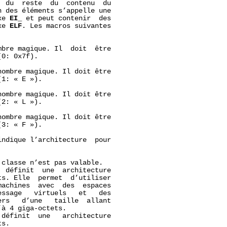
 du  reste  du  contenu  du

 des éléments s’appelle une

xe 
EI_
 et peut contenir  des

xe 
ELF
. Les macros suivantes

bre magique. Il  doit  être

(0: 0x7f).

ombre magique. Il doit être

(1: « E »).

ombre magique. Il doit être

(2: « L »).

ombre magique. Il doit être

(3: « F »).

ndique l’architecture  pour

 classe n’est pas valable.

  définit  une  architecture

s. Elle  permet  d’utiliser

achines  avec  des  espaces

ssage   virtuels   et   des

rs   d’une   taille  allant

à 4 giga-octets.

 définit  une   architecture

s.
