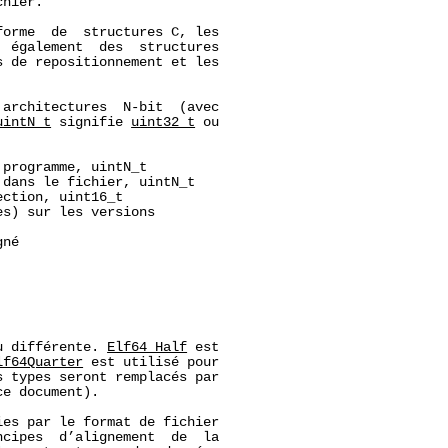
hier.

orme  de  structures C, les

 également  des  structures

 de repositionnement et les

architectures  N-bit  (avec

uintN_t
 signifie 
uint32_t
 ou

programme, uintN_t

dans le fichier, uintN_t

ction, uint16_t

s) sur les versions

né

u différente. 
Elf64_Half
 est

lf64Quarter
 est utilisé pour

 types seront remplacés par

e document).

es par le format de fichier

cipes  d’alignement  de  la
