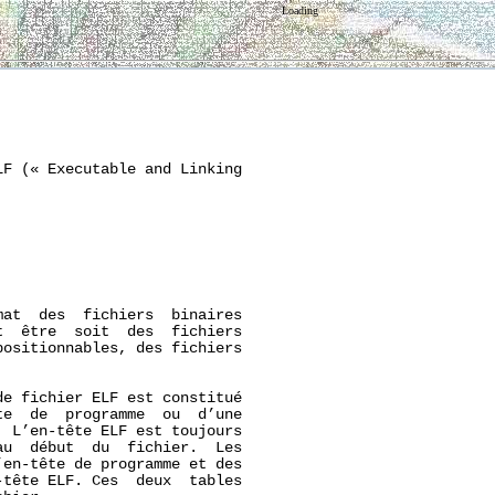
Loading
F (« Executable and Linking

mat  des  fichiers  binaires

  être  soit  des  fichiers

ositionnables, des fichiers

e fichier ELF est constitué

e  de  programme  ou  d’une

 L’en-tête ELF est toujours

u  début  du  fichier.  Les

en-tête de programme et des

tête ELF. Ces  deux  tables
