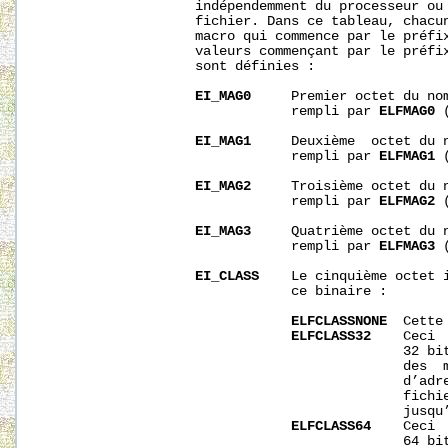
                   indépendemment du processeur ou 
                   fichier. Dans ce tableau, chacun
                   macro qui commence par le préfi
                   valeurs commençant par le préfi
                   sont définies :

EI_MAG0
     Premier octet du nom
                               rempli par 
ELFMAG0
 
EI_MAG1
     Deuxième  octet du n
                               rempli par 
ELFMAG1
 
EI_MAG2
     Troisième octet du n
                               rempli par 
ELFMAG2
 
EI_MAG3
     Quatrième octet du n
                               rempli par 
ELFMAG3
 
EI_CLASS
    Le cinquième octet i
                               ce binaire :

ELFCLASSNONE
  Cette
ELFCLASS32
    Ceci 
                                             32 bit
                                             des  m
                                             d’adre
                                             fichie
                                             jusqu’
ELFCLASS64
    Ceci 
                                             64 bit