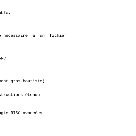
ble.

 nécessaire  à  un  fichier

RC.

ent gros-boutiste).

tructions étendu.

gie RISC avancées
