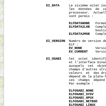
EI_DATA
     Le sixième octet ind
                               les  données  de  ce
                               processeur.  Actuell
                               sont permis :

ELFDATANONE
   Forma
ELFDATA2LSB
   Compl
                                             boutis
ELFDATA2MSB
   Compl
EI_VERSION
  Numéro de version de
                               ELF :

EV_NONE
       Versio
EV_CURRENT
    Versio
EI_OSABI
    Cet  octet  identifi
                               et l’interface binai
                               auxquels  cet  objet
                               champs d’autres stru
                               valeurs  et  des dra
                               dépend de la plate-f
                               ces  champs  dépend 
                               Par exemple :

ELFOSABI_NONE
      
ELFOSABI_SYSV
      
ELFOSABI_HPUX
       
ELFOSABI_NETBSD
    
ELFOSABI_LINUX
     