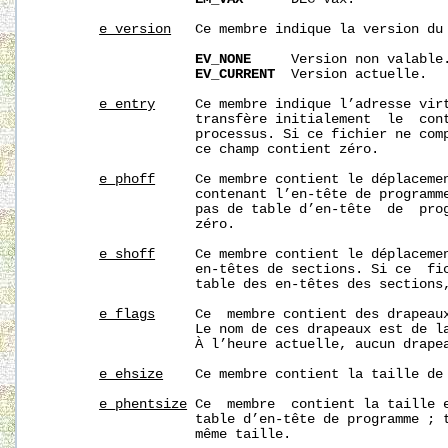
e_version
   Ce membre indique la version du 
EV_NONE
     Version non valable.
EV_CURRENT
  Version actuelle.

e_entry
     Ce membre indique l’adresse virt
                   transfère initialement  le  cont
                   processus. Si ce fichier ne comp
                   ce champ contient zéro.

e_phoff
     Ce membre contient le déplacemen
                   contenant l’en-tête de programme
                   pas de table d’en-tête  de  prog
                   zéro.

e_shoff
     Ce membre contient le déplacemen
                   en-têtes de sections. Si ce  fic
                   table des en-têtes des sections,
e_flags
     Ce  membre contient des drapeaux
                   Le nom de ces drapeaux est de la
                   À l’heure actuelle, aucun drapea
e_ehsize
    Ce membre contient la taille de 
e_phentsize
 Ce  membre  contient la taille e
                   table d’en-tête de programme ; t
                   même taille.
