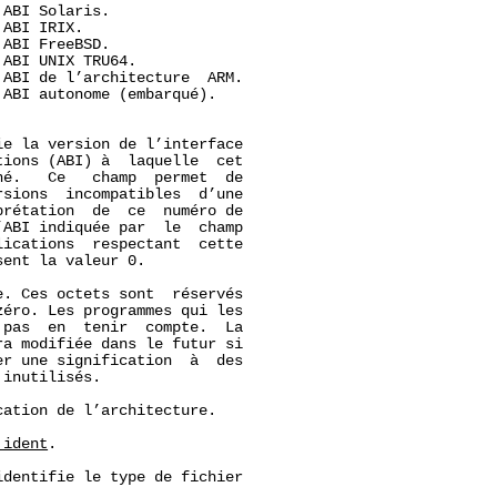
 ABI Solaris.

ABI IRIX.

 ABI FreeBSD.

 ABI UNIX TRU64.

 ABI de l’architecture  ARM.

 ABI autonome (embarqué).

e la version de l’interface

ions (ABI) à  laquelle  cet

é.   Ce   champ  permet  de

sions  incompatibles  d’une

rétation  de  ce  numéro de

ABI indiquée par  le  champ

lications  respectant  cette

ent la valeur 0.

. Ces octets sont  réservés

éro. Les programmes qui les

pas  en  tenir  compte.  La

ra modifiée dans le futur si

r une signification  à  des

inutilisés.

ation de l’architecture.

_ident
.

dentifie le type de fichier
