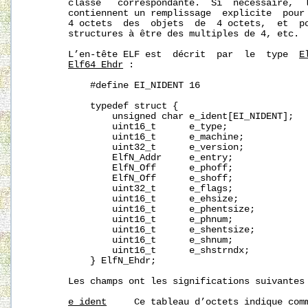
       classe   correspondante.  Si  nécessaire,  l
       contiennent un remplissage  explicite  pour 
       4 octets  des  objets  de  4 octets,  et  po
       structures à être des multiples de 4, etc.

       L’en-tête ELF est  décrit  par  le  type  
E
Elf64_Ehdr
 :

           #define EI_NIDENT 16

           typedef struct {

               unsigned char e_ident[EI_NIDENT];

               uint16_t      e_type;

               uint16_t      e_machine;

               uint32_t      e_version;

               ElfN_Addr     e_entry;

               ElfN_Off      e_phoff;

               ElfN_Off      e_shoff;

               uint32_t      e_flags;

               uint16_t      e_ehsize;

               uint16_t      e_phentsize;

               uint16_t      e_phnum;

               uint16_t      e_shentsize;

               uint16_t      e_shnum;

               uint16_t      e_shstrndx;

           } ElfN_Ehdr;

       Les champs ont les significations suivantes 
e_ident
     Ce tableau d’octets indique comm