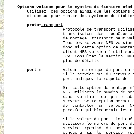
Options
valides
pour
le
système
de
fichiers
nfs4
       Utilisez  ces options ainsi que les options d
       ci-dessus pour monter des systèmes de fichie
proto=
transport
                      Protocole de transport utilisé
                      transmission  des  requêtes au
                      de montage. 
transport
 peut va
                      Tous les serveurs NFS version 
                      donc si cette option de montag
                      client NFS version 4 utilisera
                      TCP. Consultez la section  MÉT
                      plus de détails.

port=
n
         Valeur  numérique du port du s
                      Si le service NFS du serveur n
                      port indiqué, la requête de mo
                      Si  cette option de montage n’
                      NFS utilisera le numéro de por
                      sans  vérifier  de  prime  abo
                      serveur. Cette option permet à
                      de  contacter  un  serveur  NF
                      pare-feu qui bloquerait les re
                      Si la valeur du port  indiquée
                      utilisera le numéro de port du
                      service  rpcbind  du  serveur.
                      échouera  si  le  service  rpc