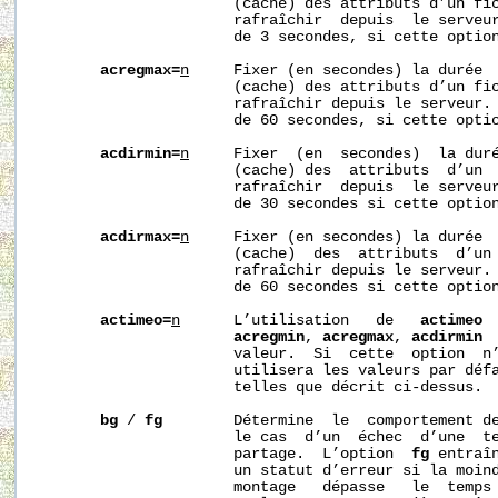
                      (cache) des attributs d’un fic
                      rafraîchir  depuis  le serveur
                      de 3 secondes, si cette option
acregmax=
n
     Fixer (en secondes) la durée  
                      (cache) des attributs d’un fic
                      rafraîchir depuis le serveur. 
                      de 60 secondes, si cette optio
acdirmin=
n
     Fixer  (en  secondes)  la duré
                      (cache) des  attributs  d’un  
                      rafraîchir  depuis  le serveur
                      de 30 secondes si cette option
acdirmax=
n
     Fixer (en secondes) la durée  
                      (cache)  des  attributs  d’un 
                      rafraîchir depuis le serveur. 
                      de 60 secondes si cette option
actimeo=
n
      L’utilisation   de   
actimeo
 
acregmin
, 
acregmax
, 
acdirmin
 
                      valeur.  Si  cette  option  n’
                      utilisera les valeurs par défa
                      telles que décrit ci-dessus.

bg
 / 
fg
        Détermine  le  comportement d
                      le cas  d’un  échec  d’une  te
                      partage.  L’option  
fg
 entraî
                      un statut d’erreur si la moind
                      montage   dépasse   le  temps 