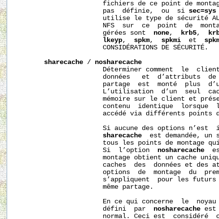
                      fichiers de ce point de monta
                      pas  définie,  ou  si 
sec=sys
                      utilise le type de sécurité AU
                      NFS  sur  ce  point  de  monta
                      gérées sont  
none
,  
krb5
,  
kr
lkeyp
,  
spkm
,  
spkmi
  et  
spk
                      CONSIDÉRATIONS DE SÉCURITÉ.

sharecache
 / 
nosharecache
                      Déterminer comment  le  client
                      données   et  d’attributs  de 
                      partage  est  monté  plus  d’u
                      L’utilisation  d’un  seul  cac
                      mémoire sur le client et prése
                      contenu  identique  lorsque  l
                      accédé via différents points d
                      Si aucune des options n’est  i
sharecache
  est demandée, un s
                      tous les points de montage qui
                      Si  l’option  
nosharecache
  e
                      montage obtient un cache uniqu
                      caches  des  données et des at
                      options  de  montage  du  prem
                      s’appliquent  pour les futurs 
                      même partage.

                      En ce qui concerne  le  noyau 
                      défini  par  
nosharecache
 est
                      normal. Ceci est  considéré  c