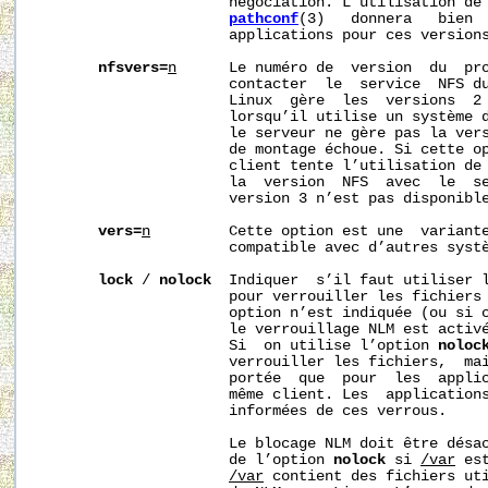
                      négociation. L’utilisation de 
pathconf
(3)   donnera   bien  
                      applications pour ces versions
nfsvers=
n
      Le numéro de  version  du  pro
                      contacter  le  service  NFS du
                      Linux  gère  les  versions  2 
                      lorsqu’il utilise un système 
                      le serveur ne gère pas la vers
                      de montage échoue. Si cette op
                      client tente l’utilisation de 
                      la  version  NFS  avec  le  se
                      version 3 n’est pas disponible
vers=
n
         Cette option est une  variant
                      compatible avec d’autres systè
lock
 / 
nolock
  Indiquer  s’il faut utiliser l
                      pour verrouiller les fichiers 
                      option n’est indiquée (ou si 
                      le verrouillage NLM est activé
                      Si  on utilise l’option 
noloc
                      verrouiller les fichiers,  mai
                      portée  que  pour  les  applic
                      même client. Les  applications
                      informées de ces verrous.

                      Le blocage NLM doit être désac
                      de l’option 
nolock
 si 
/var
 es
/var
 contient des fichiers uti