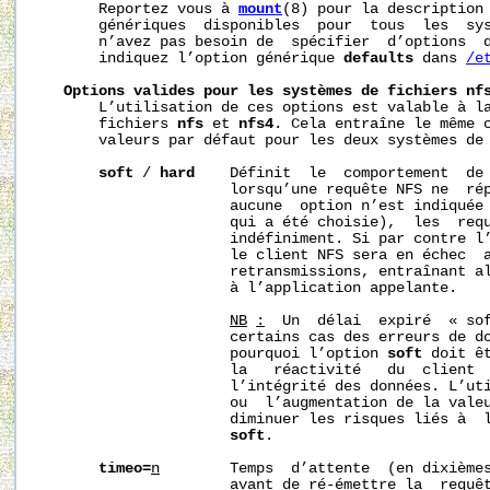
       Reportez vous à 
mount
(8) pour la description 
       génériques  disponibles  pour  tous  les  sys
       n’avez pas besoin de  spécifier  d’options  d
       indiquez l’option générique 
defaults
 dans 
/e
Options
valides
pour
les
systèmes
de
fichiers
nf
       L’utilisation de ces options est valable à la
       fichiers 
nfs
 et 
nfs4
. Cela entraîne le même c
       valeurs par défaut pour les deux systèmes de 
soft
 / 
hard
    Définit  le  comportement  de 
                      lorsqu’une requête NFS ne  rép
                      aucune  option n’est indiquée
                      qui a été choisie),  les  requ
                      indéfiniment. Si par contre l
                      le client NFS sera en échec  
                      retransmissions, entraînant al
                      à l’application appelante.

NB
:
  Un  délai  expiré  « sof
                      certains cas des erreurs de do
                      pourquoi l’option 
soft
 doit ê
                      la   réactivité   du  client  
                      l’intégrité des données. L’uti
                      ou  l’augmentation de la vale
                      diminuer les risques liés à  l
soft
.

timeo=
n
        Temps  d’attente  (en dixièmes
                      avant de ré-émettre la  requêt