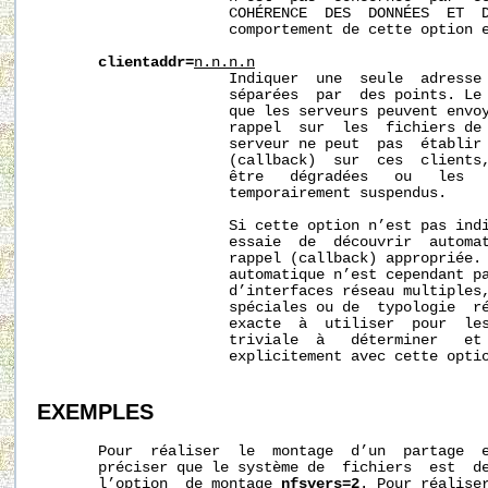
                      COHÉRENCE  DES  DONNÉES  ET  D
                      comportement de cette option e
clientaddr=
n.n.n.n
                      Indiquer  une  seule  adresse 
                      séparées  par  des points. Le 
                      que les serveurs peuvent envoy
                      rappel  sur  les  fichiers de 
                      serveur ne peut  pas  établir 
                      (callback)  sur  ces  clients,
                      être   dégradées   ou   les   
                      temporairement suspendus.

                      Si cette option n’est pas ind
                      essaie  de  découvrir  automat
                      rappel (callback) appropriée. 
                      automatique n’est cependant pa
                      d’interfaces réseau multiples,
                      spéciales ou de  typologie  ré
                      exacte  à  utiliser  pour  les
                      triviale  à   déterminer   et 
                      explicitement avec cette optio
EXEMPLES
       Pour  réaliser  le  montage  d’un  partage  e
       préciser que le système de  fichiers  est  d
       l’option  de montage 
nfsvers=2
. Pour réaliser