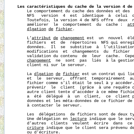
Les
caractéristiques
du
cache
de
la
version
4
de
       Le comportement du cache des données et des  
       NFS   version  4  est  identique  à  celui  d
       Toutefois, la version 4 de NFS offre  deux  n
       améliorer  le  comportement  du  cache :  
at
d
l
gation
de
fichier
.

       L’
attribut
de
changement
 est  un  nouvel  élé
       fichiers  et  de  répertoires  NFS qui enregi
       données.  Il  se  substitue  à  l’utilisation
       modifications  et  changements  du  fichier  
       validation du contenu  de  leur  cache.  Cep
changement
  ne  sont  pas  liés  à la gestion
       client ni sur le serveur.

       La 
d
l
gation
de
fichier
 est un contrat qui lie
       et  le  serveur,  offrant  temporairement  au
       fichier comme s’il était le seul à y accéder.
       prévenir  le  client  (grâce  à une requête d
       autre client tente d’accéder à ce même fichie
       a  été  délégué  à  un  client,  ce  client p
       données et les méta-données de ce fichier de 
       à contacter le serveur.

       Les  délégations  de fichiers sont de deux t
       Une délégation en 
lecture
 indique que le serv
       d’autres  clients  veulent  écrire  dans  ce 
criture
 indique que le client sera prévenu de
       ou d’écriture.
