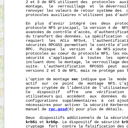
       2 et 3 de NFS utilisent des  protocoles  auxi
       montage,  le  verrouillage  et  le déverrouil
       renvoyer les valeurs de retour système des  c
       protocoles auxiliaires n’utilisent pas d’auth
       En  plus  d’avoir  intégré  ces  deux  protoc
       protocole NFS principal, la version 4 de  NFS
       avancées de contrôle d’accès, d’authentificat
       du transfert des données. La spécification  d
       requiert  les  ACLs  NFSv4,  l’authentificati
       sécurités RPCGSS permettant le contrôle d’int
       RPC.  Puisque  la  version  4  de NFS ajoute 
       protocoles au coeur du protocole NFS, les nou
       sécurité  s’appliquent  à  toutes  les  opéra
       incluant donc le montage, le verrouillage des
       suite.  L’authentification  RPCGSS  peut  aus
       versions 2 et 3 de NFS, mais ne protège pas l
       L’option de montage 
sec
 indique que le  mode 
       actif  sur  ce  point  de  montage  NFS. L’a
       preuve cryptée de l’identité de l’utilisateur
       Ce   dispositif   offre   une  vérification  
       utilisateurs qui  accèdent  aux  données  du 
       configurations  supplémentaires  à  cet ajout
       nécessaires pour activer la sécurité Kerberos
       manuel de 
rpc.gssd
(8) pour plus de détails.

       Deux  dispositifs additionnels de la sécurité
krb5i
 et 
krb5p
. Le dispositif de sécurité 
kr
       cryptage  fort  contre la falsification des d