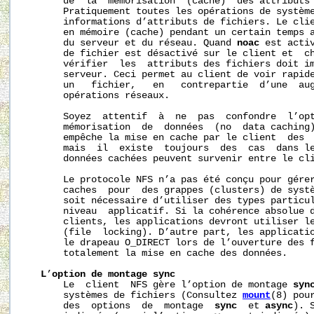
       de  la  mémorisation  (cache)  des attributs 
       Pratiquement toutes les opérations de système
       informations d’attributs de fichiers. Le clie
       en mémoire (cache) pendant un certain temps a
       du serveur et du réseau. Quand 
noac
 est activ
       de fichier est désactivé sur le client et  ch
       vérifier  les  attributs des fichiers doit im
       serveur. Ceci permet au client de voir rapide
       un   fichier,   en   contrepartie  d’une  aug
       opérations réseaux.

       Soyez  attentif  à  ne  pas  confondre  l’op
       mémorisation  de  données  (no  data caching
       empêche la mise en cache par le client  des  
       mais  il  existe  toujours  des  cas  dans le
       données cachées peuvent survenir entre le cli
       Le protocole NFS n’a pas été conçu pour gérer
       caches  pour  des grappes (clusters) de systè
       soit nécessaire d’utiliser des types particul
       niveau  applicatif. Si la cohérence absolue d
       clients, les applications devront utiliser le
       (file  locking). D’autre part, les applicatio
       le drapeau O_DIRECT lors de l’ouverture des f
       totalement la mise en cache des données.

L
’
option
de
montage
sync
       Le  client  NFS gère l’option de montage 
syn
       systèmes de fichiers (Consultez 
mount
(8) pou
       des  options  de  montage  
sync
  et 
async
). 