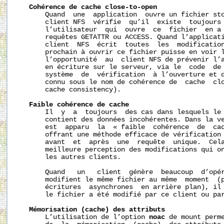
Cohérence
de
cache
close-to-open
       Quand  une  application  ouvre un fichier sto
       client NFS  vérifie  qu’il  existe  toujours 
       l’utilisateur  qui  ouvre  ce  fichier  en a 
       requêtes GETATTR ou ACCESS. Quand l’applicati
       client  NFS  écrit  toutes  les  modification
       prochain à ouvrir ce fichier puisse en voir l
       l’opportunité  au  client NFS de prévenir l’a
       en écriture sur le serveur, via le  code  de
       système  de  vérification  à l’ouverture et d
       connu sous le nom de cohérence de  cache  clo
       cache consistency).

Faible
cohérence
de
cache
       Il  y  a  toujours  des cas dans lesquels le 
       contient des données incohérentes. Dans la ve
       est  apparu  la  « faible  cohérence  de  cac
       offrant une méthode efficace de vérification 
       avant  et  après  une  requête  unique.  Cela
       meilleure perception des modifications qui on
       les autres clients.

       Quand   un   client  génère  beaucoup  d’opér
       modifient le même fichier au même  moment  (p
       écritures  asynchrones  en arrière plan), il 
       le fichier a été modifié par ce client ou par
Mémorisation
(cache)
des
attributs
       L’utilisation de l’option 
noac
 de mount perme