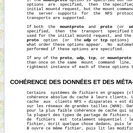
       If the 
mountproto
 option is specified but no
       options  are  specified,  then  the specified
       initial mountd request, but the mount command
       the  server  supports  for  the  NFS  protoco
       transports are supported.

       If both  the  
mountproto
  and  
proto
  (or  
u
       specified,  then  the  transport  specified 
       used for the initial mountd request, and the 
proto
  option  (or  the 
udp
 or 
tcp
 options)  
       what order these options appear.  No  automat
       performed if these options are specified.

       If any of the 
proto
, 
udp
, 
tcp
, or 
mountproto
       than once on the same  mount  command  line, 
       rightmost instance of each of these options t
COHÉRENCE
DES
DONNÉES
ET
DES
MÉTA
       Certains  systèmes de fichiers en grappes (cl
       cohérence absolue du cache à leurs clients. L
       cache  aux  clients NFS « disparates » est di
       sur les réseaux de grandes tailles (WAN). Dan
       pour la plus faible cohérence de cache qui sa
       la plupart des types de partage de fichiers. 
       de  fichiers  est  totalement séquentiel : le
       fichier, écrit quelque chose dedans, puis le 
       B ouvre ce même fichier, puis lit les modific