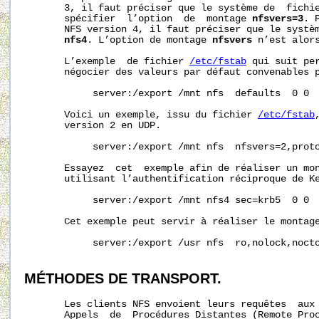
       3, il faut préciser que le système de  fichi
       spécifier  l’option  de  montage 
nfsvers=3
. 
       NFS version 4, il faut préciser que le systèm
nfs4
. L’option de montage 
nfsvers
 n’est alors
       L’exemple  de fichier 
/etc/fstab
 qui suit per
       négocier des valeurs par défaut convenables p
            server:/export /mnt nfs  defaults  0 0

       Voici un exemple, issu du fichier 
/etc/fstab
       version 2 en UDP.

            server:/export /mnt nfs  nfsvers=2,proto
       Essayez  cet  exemple afin de réaliser un mon
       utilisant l’authentification réciproque de Ke
            server:/export /mnt nfs4 sec=krb5  0 0

       Cet exemple peut servir à réaliser le montage
            server:/export /usr nfs  ro,nolock,nocto
MÉTHODES
DE
TRANSPORT.
       Les clients NFS envoient leurs requêtes  aux 
       Appels  de  Procédures Distantes (Remote Pro