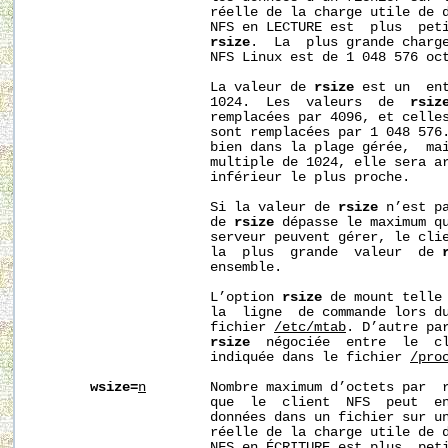
                      réelle de la charge utile de d
                      NFS en LECTURE est  plus  peti
rsize
.  La  plus grande charge
                      NFS Linux est de 1 048 576 oct
                      La valeur de 
rsize
 est un  ent
                      1024.  Les  valeurs  de  
rsiz
                      remplacées par 4096, et celles
                      sont remplacées par 1 048 576.
                      bien dans la plage gérée,  mai
                      multiple de 1024, elle sera ar
                      inférieur le plus proche.

                      Si la valeur de 
rsize
 n’est pa
                      de 
rsize
 dépasse le maximum qu
                      serveur peuvent gérer, le clie
                      la  plus  grande  valeur  de 
                      ensemble.

                      L’option 
rsize
 de mount telle 
                      la  ligne  de commande lors d
                      fichier 
/etc/mtab
. D’autre par
rsize
  négociée  entre  le  cl
                      indiquée dans le fichier 
/pro
wsize=
n
        Nombre maximum d’octets par  r
                      que  le  client  NFS  peut  en
                      données dans un fichier sur un
                      réelle de la charge utile de d
                      NFS en ÉCRITURE est plus  peti