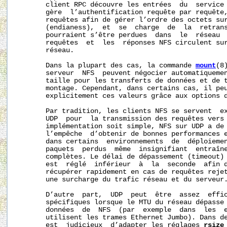
       client RPC découvre les entrées  du  service 
       gère  l’authentification requête par requête,
       requêtes afin de gérer l’ordre des octets sur
       (endianess),  et  se  charge  de  la  retrans
       pourraient s’être perdues  dans  le  réseau  
       requêtes  et  les  réponses NFS circulent sur
       réseau.

       Dans la plupart des cas, la commande 
mount
(8
       serveur  NFS  peuvent négocier automatiquemen
       taille pour les transferts de données et de t
       montage. Cependant, dans certains cas, il peu
       explicitement ces valeurs grâce aux options d
       Par tradition, les clients NFS se servent  ex
       UDP  pour  la transmission des requêtes vers 
       implémentation soit simple, NFS sur UDP a de 
       l’empêche  d’obtenir de bonnes performances e
       dans certains  environnements  de  déploiemen
       paquets  perdus  même  insignifiant  entraîne
       complètes. Le délai de dépassement (timeout) 
       est  réglé  inférieur  à  la  seconde  afin d
       récupérer rapidement en cas de requêtes rejet
       une surcharge du trafic réseau et du serveur.
       D’autre  part,  UDP  peut  être  assez  effic
       spécifiques lorsque le MTU du réseau dépasse 
       données  de  NFS  (par  exemple  dans  les  e
       utilisent les trames Ethernet Jumbo). Dans de
       est  judicieux  d’adapter les réglages 
rsize