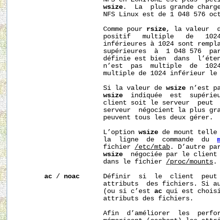
wsize
.  La  plus grande charge
                      NFS Linux est de 1 048 576 oct
                      Comme pour 
rsize
, la valeur  
                      positif   multiple   de   102
                      inférieures à 1024 sont rempla
                      supérieures  à  1 048 576  par
                      définie est bien  dans  l’éten
                      n’est  pas  multiple  de  1024
                      multiple de 1024 inférieur le 
                      Si la valeur de 
wsize
 n’est pa
wsize
  indiquée  est  supérieu
                      client soit le serveur  peut  
                      serveur  négocient la plus gr
                      peuvent tous les deux gérer.

                      L’option 
wsize
 de mount telle 
                      la  ligne  de  commande  du  
                      fichier 
/etc/mtab
. D’autre par
wsize
  négociée par le client 
                      dans le fichier 
/proc/mounts
.

ac
 / 
noac
      Définir  si  le  client  peut 
                      attributs  des fichiers. Si au
                      (ou si c’est 
ac
 qui est choisi
                      attributs des fichiers.

                      Afin  d’améliorer  les  perfor