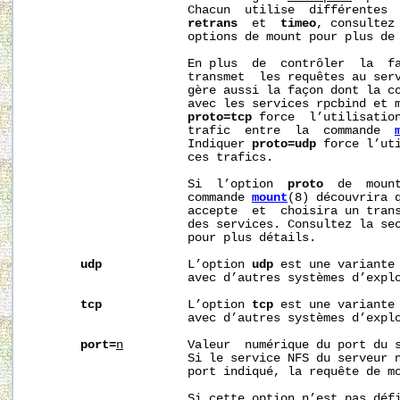
                      Chacun  utilise  différentes  
retrans
  et  
timeo
, consultez 
                      options de mount pour plus de 
                      En plus  de  contrôler  la  fa
                      transmet  les requêtes au serv
                      gère aussi la façon dont la c
                      avec les services rpcbind et m
proto=tcp
 force  l’utilisation
                      trafic  entre  la  commande  
                      Indiquer 
proto=udp
 force l’uti
                      ces trafics.

                      Si  l’option  
proto
  de  mount
                      commande 
mount
(8) découvrira q
                      accepte  et  choisira un trans
                      des services. Consultez la sec
                      pour plus détails.

udp
            L’option 
udp
 est une variante
                      avec d’autres systèmes d’explo
tcp
            L’option 
tcp
 est une variante
                      avec d’autres systèmes d’explo
port=
n
         Valeur  numérique du port du s
                      Si le service NFS du serveur n
                      port indiqué, la requête de mo
                      Si cette option n’est pas défi