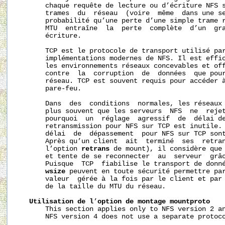
       chaque requête de lecture ou d’écriture NFS s
       trames  du  réseau  (voire  même  dans une se
       probabilité qu’une perte d’une simple trame r
       MTU  entraîne  la  perte  complète  d’un  gra
       écriture.

       TCP est le protocole de transport utilisé par
       implémentations modernes de NFS. Il est effic
       les environnements réseaux concevables et off
       contre  la  corruption  de  données  que pour
       réseau. TCP est souvent requis pour accéder à
       pare-feu.

       Dans  des  conditions  normales, les réseaux 
       plus souvent que les serveurs  NFS  ne  rejet
       pourquoi  un  réglage  agressif  de  délai de
       retransmission pour NFS sur TCP est inutile. 
       délai  de  dépassement  pour NFS sur TCP sont
       Après qu’un client  ait  terminé  ses  retran
       l’option 
retrans
 de mount), il considère que 
       et tente de se reconnecter  au  serveur  grâc
       Puisque  TCP  fiabilise le transport de donn
wsize
 peuvent en toute sécurité permettre par
       valeur  gérée à la fois par le client et par 
       de la taille du MTU du réseau.

Utilisation
de
l
’
option
de
montage
mountproto
       This section applies only to NFS version 2 an
       NFS version 4 does not use a separate protoco