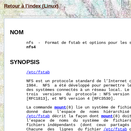
Retour à l'index (Linux)
NOM
       nfs  -  Format de fstab et options pour les 
nfs4
SYNOPSIS
/etc/fstab
       NFS est un protocole standard de l’Internet c
       1984.  NFS  a été développé pour permettre le
       des systèmes connectés à un réseau local. Le 
       trois  versions  du  protocole : NFS version 
       [RFC1813], et NFS version 4 [RFC3530].

       La commande 
mount
(8) lie un système de fichie
       donné  dans  l’espace  de  noms  hiérarchisé 
/etc/fstab
 décrit la façon dont 
mount
(8) doi
       l’espace  de  noms  du  système  de  fichiers
       fichiers indépendants  (dont  ceux  partagés 
       Chacune  des  lignes  du fichier 
/etc/fstab
 