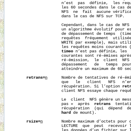
                      n’est  pas  définie,  les requ
                      les 60 secondes dans le cas de
                      NFS  ne  fait  aucune vérifica
                      dans le cas de NFS sur TCP.

                      Cependant, dans le cas de NFS 
                      un algorithme évolutif pour es
                      de dépassement de temps  (time
                      requêtes  fréquement  utilisée
                      WRITE par exemple), mais util
                      les requêtes moins courantes (
timeo
 n’est pas définie, les  
                      courantes sont ré-émises après
                      ré-émission,  le  client  NFS 
                      dépassement   de   temps  pour
                      atteindre un maximum de 60 sec
retrans=
n
      Nombre de tentatives de ré-émi
                      que   le   client   NFS   n’en
                      récupération. Si l’option 
ret
                      client NFS essaye chaque requê
                      Le  client  NFS génère un mess
                      pas »  après  
retrans
  tentati
                      récupération  (qui  dépend  de
hard
 de mount).

rsize=
n
        Nombre maximum d’octets pour c
                      LECTURE  que  peut  recevoir l
                      les données d’un fichier sur l