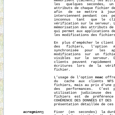
                      mémorisent (cachent) les attri
                      les   quelques  secondes,  un 
                      attributs de chaque fichier de
                      afin   de  se  mettre  à  jour
                      interviennent pendant  ces  pe
                      inconnus   tant   que  le  cli
                      vérification sur le serveur. 
                      mémorisation des attributs de 
                      qui permet aux applications de
                      les modifications des fichiers
                      En  plus d’empêcher le client 
                      des   fichiers,   l’option   
                      synchronisée   pour   les   ap
                      modifications  sur  un  fichie
                      visibles  sur  le  serveur.  D
                      clients  peuvent  rapidement  
                      écritures  lors  de  la  vérif
                      fichier.

                      L’usage de l’option 
noac
 offr
                      du   cache  aux  clients  NFS 
                      fichiers, mais au prix d’une p
                      des   performances.   C’est  p
                      utilisation  judicieuse  des  
                      fichiers  est  de  préférence 
                      COHÉRENCE DES DONNÉES ET DES  
                      présentation détaillée de ces 
acregmin=
n
     Fixer  (en  secondes)  la duré