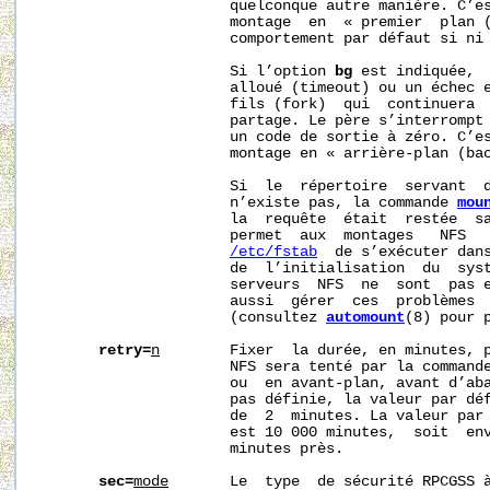
                      quelconque autre manière. C’es
                      montage  en  « premier  plan (
                      comportement par défaut si ni
                      Si l’option 
bg
 est indiquée,  
                      alloué (timeout) ou un échec e
                      fils (fork)  qui  continuera  
                      partage. Le père s’interrompt 
                      un code de sortie à zéro. C’es
                      montage en « arrière-plan (bac
                      Si  le  répertoire  servant  d
                      n’existe pas, la commande 
mou
                      la  requête  était  restée  sa
                      permet  aux  montages   NFS   
/etc/fstab
  de s’exécuter dans
                      de  l’initialisation  du  syst
                      serveurs  NFS  ne  sont  pas e
                      aussi  gérer  ces  problèmes  
                      (consultez 
automount
(8) pour p
retry=
n
        Fixer  la durée, en minutes, p
                      NFS sera tenté par la command
                      ou  en avant-plan, avant d’aba
                      pas définie, la valeur par déf
                      de  2  minutes. La valeur par 
                      est 10 000 minutes,  soit  env
                      minutes près.

sec=
mode
       Le  type  de sécurité RPCGSS à