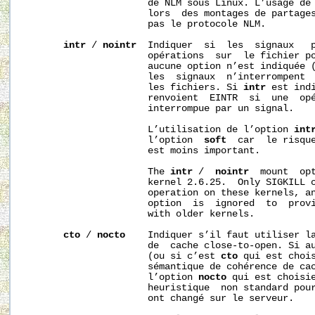
                      de NLM sous Linux. L’usage de
                      lors  des montages de partages
                      pas le protocole NLM.

intr
 / 
nointr
  Indiquer  si  les  signaux   p
                      opérations  sur  le fichier po
                      aucune option n’est indiquée 
                      les  signaux  n’interrompent  
                      les fichiers. Si 
intr
 est indi
                      renvoient  EINTR  si  une  opé
                      interrompue par un signal.

                      L’utilisation de l’option 
int
                      l’option  
soft
  car  le risque
                      est moins important.

                      The 
intr
 /  
nointr
  mount  opt
                      kernel 2.6.25.  Only SIGKILL c
                      operation on these kernels, an
                      option  is  ignored  to  provi
                      with older kernels.

cto
 / 
nocto
    Indiquer s’il faut utiliser la
                      de  cache close-to-open. Si au
                      (ou si c’est 
cto
 qui est chois
                      sémantique de cohérence de cac
                      l’option 
nocto
 qui est choisie
                      heuristique  non standard pour
                      ont changé sur le serveur.
