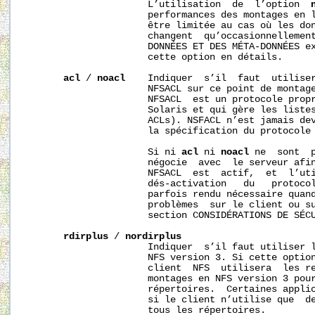
                      L’utilisation  de  l’option  
                      performances des montages en l
                      être limitée au cas où les don
                      changent  qu’occasionnellement
                      DONNÉES ET DES MÉTA-DONNÉES ex
                      cette option en détails.

acl
 / 
noacl
    Indiquer  s’il  faut  utiliser
                      NFSACL sur ce point de montage
                      NFSACL  est un protocole propr
                      Solaris et qui gère les listes
                      ACLs). NSFACL n’est jamais dev
                      la spécification du protocole 
                      Si ni 
acl
 ni 
noacl
 ne  sont  p
                      négocie  avec  le serveur afin
                      NFSACL  est  actif,  et  l’uti
                      dés-activation   du   protocol
                      parfois rendu nécessaire quand
                      problèmes  sur le client ou su
                      section CONSIDÉRATIONS DE SÉCU
rdirplus
 / 
nordirplus
                      Indiquer  s’il faut utiliser l
                      NFS version 3. Si cette option
                      client  NFS  utilisera  les re
                      montages en NFS version 3 pour
                      répertoires.  Certaines applic
                      si le client n’utilise que  de
                      tous les répertoires.
