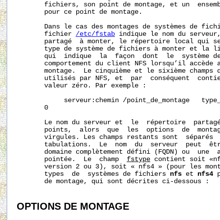
       fichiers, son point de montage, et un  ensemb
       pour ce point de montage.

       Dans le cas des montages de systèmes de fichi
       fichier 
/etc/fstab
 indique le nom du serveur,
       partagé  à monter, le répertoire local qui se
       type de système de fichiers à monter et la li
       qui  indique  la  façon  dont  le  système de
       comportement du client NFS lorsqu’il accède a
       montage.  Le cinquième et le sixième champs d
       utilisés par NFS, et  par  conséquent  contie
       valeur zéro. Par exemple :

            serveur:chemin /point_de_montage   type_
       0

       Le nom du serveur et  le  répertoire  partagé
       points,  alors  que  les  options  de  montag
       virgules. Les champs restants sont  séparés  
       tabulations.  Le  nom  du  serveur  peut  êtr
       domaine complètement défini (FQDN) ou  une  a
       pointée.  Le  champ  
fstype
 contient soit «nf
       version 2 ou 3), soit « nfs4 » (pour les mont
       types  de  systèmes de fichiers 
nfs
 et 
nfs4
 
       de montage, qui sont décrites ci-dessous :

OPTIONS
DE
MONTAGE