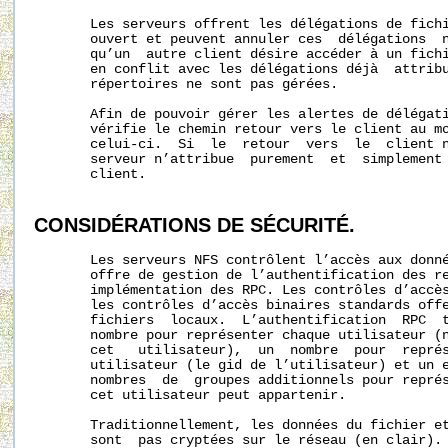
       Les serveurs offrent les délégations de fichi
       ouvert et peuvent annuler ces  délégations  n
       qu’un  autre client désire accéder à un fichi
       en conflit avec les délégations déjà  attribu
       répertoires ne sont pas gérées.

       Afin de pouvoir gérer les alertes de délégati
       vérifie le chemin retour vers le client au mo
       celui-ci.  Si  le  retour  vers  le  client n
       serveur n’attribue  purement  et  simplement 
       client.

CONSIDÉRATIONS
DE
SÉCURITÉ.
       Les serveurs NFS contrôlent l’accès aux donné
       offre de gestion de l’authentification des re
       implémentation des RPC. Les contrôles d’accès
       les contrôles d’accès binaires standards offe
       fichiers  locaux.  L’authentification  RPC  t
       nombre pour représenter chaque utilisateur (n
       cet   utilisateur),  un  nombre  pour  représ
       utilisateur (le gid de l’utilisateur) et un e
       nombres  de  groupes additionnels pour représ
       cet utilisateur peut appartenir.

       Traditionnellement, les données du fichier et
       sont  pas cryptées sur le réseau (en clair). 