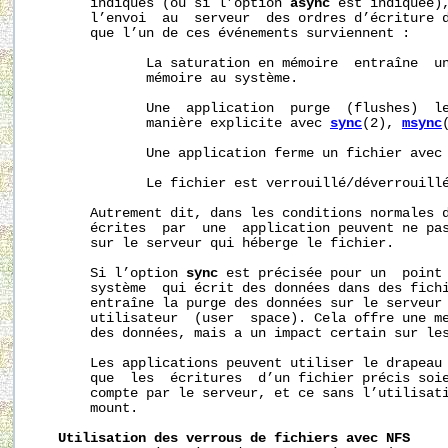
       indiqués (ou si l’option 
async
 est indiquée),
       l’envoi  au  serveur  des ordres d’écriture d
       que l’un de ces événements surviennent :

              La saturation en mémoire  entraîne  un
              mémoire au système.

              Une  application  purge  (flushes)  le
              manière explicite avec 
sync
(2), 
msync
              Une application ferme un fichier avec
              Le fichier est verrouillé/déverrouill
       Autrement dit, dans les conditions normales d
       écrites  par  une  application peuvent ne pas
       sur le serveur qui héberge le fichier.

       Si l’option 
sync
 est précisée pour un  point 
       système  qui écrit des données dans des fichi
       entraîne la purge des données sur le serveur 
       utilisateur  (user  space). Cela offre une me
       des données, mais a un impact certain sur les
       Les applications peuvent utiliser le drapeau 
       que  les  écritures  d’un fichier précis soie
       compte par le serveur, et ce sans l’utilisat
       mount.

Utilisation
des
verrous
de
fichiers
avec
NFS