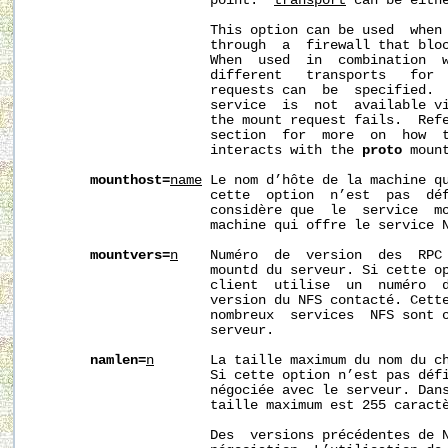
                      point.  
transport
 can be eith
                      This option can be used  when 
                      through  a  firewall that bloc
                      When  used  in  combination  
                      different   transports   for  
                      requests can  be  specified.  
                      service  is  not  available vi
                      the mount request fails.  Refe
                      section  for  more  on  how  
                      interacts with the 
proto
 mount
mounthost=
name
 Le nom d’hôte de la machine qu
                      cette  option  n’est  pas  dé
                      considère que  le  service  mo
                      machine qui offre le service N
mountvers=
n
    Numéro  de  version  des  RPC 
                      mountd du serveur. Si cette op
                      client  utilise  un  numéro  d
                      version du NFS contacté. Cette
                      nombreux  services  NFS sont o
                      serveur.

namlen=
n
       La taille maximum du nom du ch
                      Si cette option n’est pas défi
                      négociée avec le serveur. Dans
                      taille maximum est 255 caractè
                      Des  versions précédentes de N