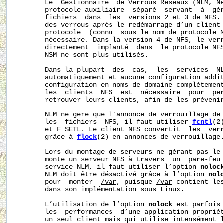
       Le  Gestionnaire  de Verrous Réseaux (NLM, Ne
       protocole auxiliaire  séparé  servant  à  gér
       fichiers  dans  les  versions 2 et 3 de NFS. 
       des verrous après le redémarrage d’un client 
       protocole  (connu  sous le nom de protocole N
       nécessaire. Dans la version 4 de NFS, le verr
       directement  implanté  dans  le protocole NFS
       NSM ne sont plus utilisés.

       Dans la plupart  des  cas,  les  services  NL
       automatiquement et aucune configuration addit
       configuration en noms de domaine complètement
       les  clients  NFS  est  nécessaire  pour  per
       retrouver leurs clients, afin de les prévenir
       NLM ne gère que l’annonce de verrouillage de 
       les  fichiers  NFS, il faut utiliser 
fcntl
(2
       et F_SETL. Le client NFS convertit  les  verr
       grâce à 
flock
(2) en annonces de verrouillage.
       Lors du montage de serveurs ne gérant pas le 
       monte un serveur NFS à travers  un  pare-feu 
       service NLM, il faut utiliser l’option 
noloc
       NLM doit être désactivé grâce à l’option 
nol
       pour  monter  
/var
, puisque 
/var
 contient les
       dans son implémentation sous Linux.

       L’utilisation de l’option 
nolock
 est parfois 
       les  performances  d’une application propriét
       un seul client mais qui utilise intensément l