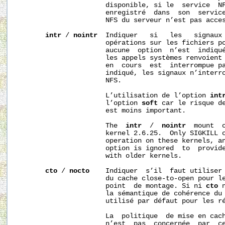
                      disponible, si le  service  NF
                      enregistré  dans  son  service
                      NFS du serveur n’est pas acces
intr
 / 
nointr
  Indiquer   si   les   signaux 
                      opérations sur les fichiers po
                      aucune  option  n’est  indiqu
                      les appels systèmes renvoient 
                      en  cours  est  interrompue p
                      indiqué, les signaux n’interro
                      NFS.

                      L’utilisation de l’option 
int
                      l’option 
soft
 car le risque de
                      est moins important.

                      The  
intr
  /  
nointr
  mount  o
                      kernel 2.6.25.  Only SIGKILL c
                      operation on these kernels, an
                      option is ignored  to  provide
                      with older kernels.

cto
 / 
nocto
    Indiquer  s’il  faut utiliser 
                      du cache close-to-open pour le
                      point  de montage. Si ni 
cto
 
                      la sémantique de cohérence du 
                      utilisé par défaut pour les ré
                      La  politique  de mise en cach
                      n’est  pas  concernée  par  ce