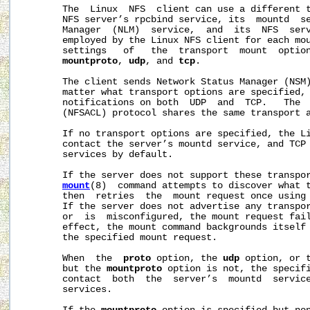
       The  Linux  NFS  client can use a different t
       NFS server’s rpcbind service, its  mountd  se
       Manager  (NLM)  service,  and  its  NFS  serv
       employed by the Linux NFS client for each mou
       settings   of   the  transport  mount  optio
mountproto
, 
udp
, and 
tcp
.

       The client sends Network Status Manager (NSM)
       matter what transport options are specified, 
       notifications on both  UDP  and  TCP.   The  
       (NFSACL) protocol shares the same transport a
       If no transport options are specified, the Li
       contact the server’s mountd service, and TCP 
       services by default.

       If the server does not support these transpor
mount
(8)  command attempts to discover what t
       then  retries  the  mount request once using 
       If the server does not advertise any transpor
       or  is  misconfigured, the mount request fai
       effect, the mount command backgrounds itself 
       the specified mount request.

       When  the  
proto
 option, the 
udp
 option, or 
       but the 
mountproto
 option is not, the specifi
       contact  both  the  server’s  mountd  service
       services.
