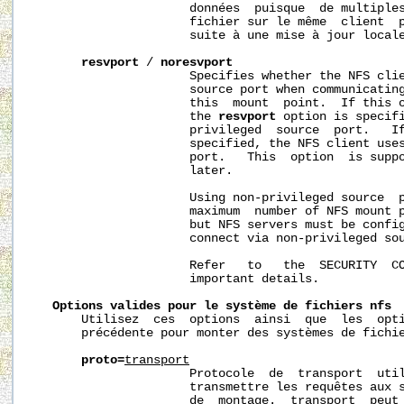
                      données  puisque  de multiples
                      fichier sur le même  client  p
                      suite à une mise à jour locale
resvport
 / 
noresvport
                      Specifies whether the NFS clie
                      source port when communicating
                      this  mount  point.  If this o
                      the 
resvport
 option is specifi
                      privileged  source  port.   I
                      specified, the NFS client uses
                      port.   This  option  is suppo
                      later.

                      Using non-privileged source  p
                      maximum  number of NFS mount p
                      but NFS servers must be config
                      connect via non-privileged sou
                      Refer   to   the  SECURITY  CO
                      important details.

Options
valides
pour
le
système
de
fichiers
nfs
       Utilisez  ces  options  ainsi  que  les  opti
       précédente pour monter des systèmes de fichi
proto=
transport
                      Protocole  de  transport  util
                      transmettre les requêtes aux s
                      de  montage.  
transport
  peut