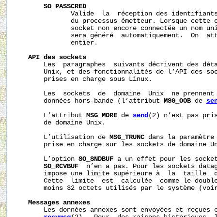
SO_PASSCRED
              Valide  la  réception des identifiants
              du processus émetteur. Lorsque cette o
              socket non encore connectée un nom uni
              sera généré  automatiquement.  On  att
              entier.

API
des
sockets
       Les  paragraphes  suivants décrivent des déta
       Unix, et des fonctionnalités de l’API des soc
       prises en charge sous Linux.

       Les  sockets  de  domaine  Unix  ne prennent 
       données hors-bande (l’attribut 
MSG_OOB
 de 
se
       L’attribut 
MSG_MORE
 de 
send
(2) n’est pas pris
       de domaine Unix.

       L’utilisation de 
MSG_TRUNC
 dans la paramètre
       prise en charge sur les sockets de domaine Un
       L’option 
SO_SNDBUF
 a un effet pour les socket
SO_RCVBUF
  n’en a pas. Pour les sockets data
       impose une limite supérieure à  la  taille  d
       Cette  limite  est  calculée  comme le double
       moins 32 octets utilisés par le système (voi
Messages
annexes
       Les données annexes sont envoyées et reçues 