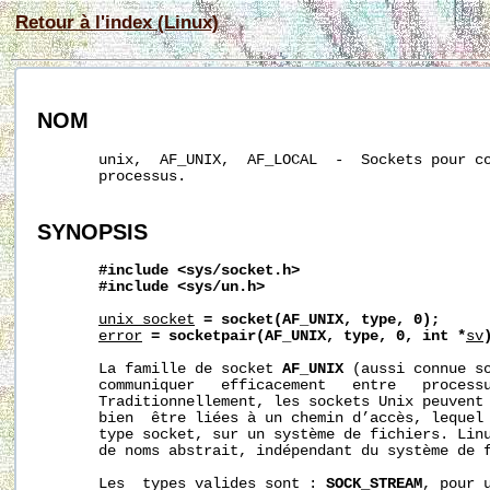
Retour à l'index (Linux)
NOM
       unix,  AF_UNIX,  AF_LOCAL  -  Sockets pour co
       processus.

SYNOPSIS
#include
<sys/socket.h>
#include
<sys/un.h>
unix_socket
=
socket(AF_UNIX,
type,
0);
error
=
socketpair(AF_UNIX,
type,
0,
int
*
sv
       La famille de socket 
AF_UNIX
 (aussi connue s
       communiquer   efficacement   entre   processu
       Traditionnellement, les sockets Unix peuvent 
       bien  être liées à un chemin d’accès, lequel 
       type socket, sur un système de fichiers. Linu
       de noms abstrait, indépendant du système de f
       Les  types valides sont : 
SOCK_STREAM
, pour 