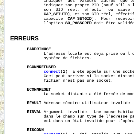
              indiquer  des  valeurs  autres  que le
              indiquer son propre PID (sauf s’il a 
              son  UID  réel,  effectif  ou  sauvé  
CAP_SETUID
), et son GID réel, effectif
              capacité  
CAP_SETGID
).  Pour  recevoi
              l’option 
SO_PASSCRED
 doit être validée
ERREURS
EADDRINUSE
              L’adresse locale est déjà prise ou l’o
              système de fichiers.

ECONNREFUSED
connect
(2)  a été appelé sur une socke
              Ceci peut arriver si la socket distant
              fichier n’est pas une socket.

ECONNRESET
              La socket distante a été fermée de man
EFAULT
 Adresse mémoire utilisateur invalide.

EINVAL
 Argument  invalide.  Une cause habitue
              dans le champ 
sun_type
 de l’adresse pa
              est dans un état invalide pour l’opéra
EISCONN