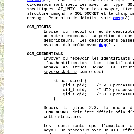
recvmsg
(2).  Pour  des raisons historiques, l
       ci-dessous sont spécifiés avec  un  type  
SO
       spécifiques  
AF_UNIX
. Pour les envoyer, fixe
       structure 
cmsghdr
 à 
SOL_SOCKET
 et le champ 
c
       message. Pour plus de détails, voir 
cmsg
(3).

SCM_RIGHTS
              Envoie  ou  reçoit un jeu de descripte
              un autre processus. La portion de donn
              descripteurs.  Les descripteurs passés
              avaient été créés avec 
dup
(2).

SCM_CREDENTIALS
              Envoyer ou recevoir les identifiants U
              l’authentification.  Les  identificati
              annexe  en  
struct
ucred
.  La  struct
<sys/socket.h>
 comme ceci :

                  struct ucred {

                      pid_t pid;    /* PID processus
                      uid_t uid;    /* UID processus
                      gid_t gid;    /* GID processus
                  };

              Depuis  la  glibc  2.8,  la  macro  de
_GNU_SOURCE
 doit être définie afin d’o
              cette structure.

              Les  identifiants  que  l’émetteur  en
              noyau. Un processus avec un UID  effec