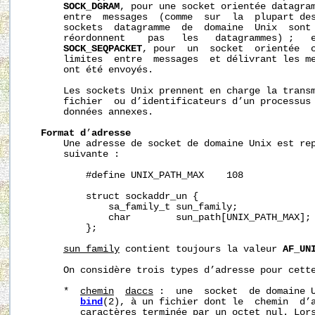
SOCK_DGRAM
, pour une socket orientée datagram
       entre  messages  (comme  sur  la  plupart des
       sockets  datagramme  de  domaine  Unix  sont 
       réordonnent    pas   les   datagrammes) ;   e
SOCK_SEQPACKET
, pour  un  socket  orientée  c
       limites  entre  messages  et délivrant les me
       ont été envoyés.

       Les sockets Unix prennent en charge la transm
       fichier  ou d’identificateurs d’un processus 
       données annexes.

Format
d
’
adresse
       Une adresse de socket de domaine Unix est rep
       suivante :

           #define UNIX_PATH_MAX    108

           struct sockaddr_un {

               sa_family_t sun_family;              
               char        sun_path[UNIX_PATH_MAX]; 
           };

sun_family
 contient toujours la valeur 
AF_UN
       On considère trois types d’adresse pour cette
       *  
chemin
d
acc
s
 :  une  socket  de domaine U
bind
(2), à un fichier dont le  chemin  d’a
          caractères terminée par un octet nul. Lors