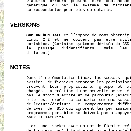
       D’autres  erreurs  peuvent  être  déclenchées
       générique  ou  par  le  système  de  fichiers
       correspondantes pour plus de détails.

VERSIONS
SCM_CREDENTIALS
 et l’espace de noms abstrait 
       Linux  2.2  et  ne  doivent  pas  être  utili
       portables. (Certains systèmes dérivés de BSD 
       le   passage   d’identifiants,   mais   les  
       diffèrent).

NOTES
       Dans l’implémentation Linux, les sockets  qui
       système  de fichiers honorent les permissions
       trouvent. Leur  propriétaire,  groupe  et  au
       changés. La création d’une nouvelle socket éc
       pas le droit d’écrire et de parcourir (exécut
       elle  est  créée. La connexion sur une socket
       de lecture/écriture. Le  comportement  diffèr
       dérivés  de  BSD qui ignorent les permissions
       programmes portables ne doivent pas s’appuyer
       pour la sécurité.

       Lier  une  socket avec un nom de fichier crée
       de fichiers, qu’il faudra détruire lorsqu’ell