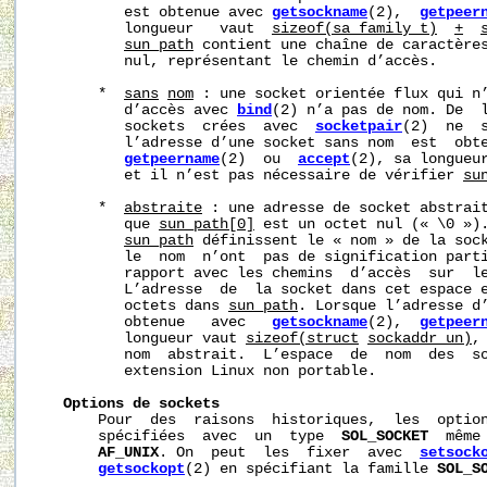
          est obtenue avec 
getsockname
(2),  
getpeer
          longueur   vaut  
sizeof(sa_family_t)
+
sun_path
 contient une chaîne de caractères
          nul, représentant le chemin d’accès.

       *  
sans
nom
 : une socket orientée flux qui n’
          d’accès avec 
bind
(2) n’a pas de nom. De  l
          sockets  crées  avec  
socketpair
(2)  ne  s
          l’adresse d’une socket sans nom  est  obt
getpeername
(2)  ou  
accept
(2), sa longueu
          et il n’est pas nécessaire de vérifier 
su
       *  
abstraite
 : une adresse de socket abstrait
          que 
sun_path[0]
 est un octet nul (« \0 »).
sun_path
 définissent le « nom » de la sock
          le  nom  n’ont  pas de signification parti
          rapport avec les chemins  d’accès  sur  le
          L’adresse  de  la socket dans cet espace e
          octets dans 
sun_path
. Lorsque l’adresse d’
          obtenue   avec   
getsockname
(2),  
getpeer
          longueur vaut 
sizeof(struct
sockaddr_un)
,
          nom  abstrait.  L’espace  de  nom  des  so
          extension Linux non portable.

Options
de
sockets
       Pour  des  raisons  historiques,  les  option
       spécifiées  avec  un  type  
SOL_SOCKET
  même
AF_UNIX
. On  peut  les  fixer  avec  
setsock
getsockopt
(2) en spécifiant la famille 
SOL_S