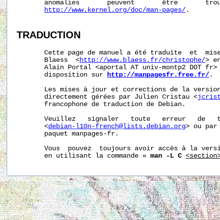
       anomalies       peuvent       être       trou
http://www.kernel.org/doc/man-pages/
.

TRADUCTION
       Cette page de manuel a été traduite  et  mise
       Blaess  <
http://www.blaess.fr/christophe/
> e
       Alain Portal <aportal AT univ-montp2 DOT fr> 
       disposition sur 
http://manpagesfr.free.fr/
.

       Les mises à jour et corrections de la version
       directement gérées par Julien Cristau <
jcris
       francophone de traduction de Debian.

       Veuillez   signaler   toute   erreur   de   t
       <
debian-l10n-french@lists.debian.org
> ou par 
       paquet manpages-fr.

       Vous  pouvez  toujours avoir accès à la versi
       en utilisant la commande « 
man -L C
<section