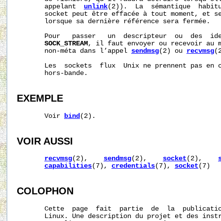
       appelant  
unlink
(2)).  La  sémantique  habitu
       socket peut être effacée à tout moment, et se
       lorsque sa dernière référence sera fermée.

       Pour   passer   un  descripteur  ou  des  ide
SOCK_STREAM
, il faut envoyer ou recevoir au m
       non-méta dans l’appel 
sendmsg
(2) ou 
recvmsg
(
       Les  sockets  flux  Unix ne prennent pas en c
       hors-bande.

EXEMPLE
       Voir 
bind
(2).

VOIR AUSSI
recvmsg
(2),    
sendmsg
(2),    
socket
(2),    
capabilities
(7), 
credentials
(7), 
socket
(7)

COLOPHON
       Cette  page  fait  partie  de  la  publicati
       Linux. Une description du projet et des instr