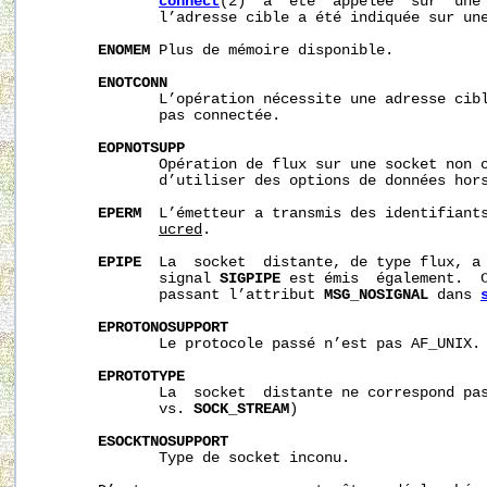
connect
(2)  a  été  appelée  sur  une 
              l’adresse cible a été indiquée sur une
ENOMEM
 Plus de mémoire disponible.

ENOTCONN
              L’opération nécessite une adresse cibl
              pas connectée.

EOPNOTSUPP
              Opération de flux sur une socket non o
              d’utiliser des options de données hors
EPERM
  L’émetteur a transmis des identifiant
ucred
.

EPIPE
  La  socket  distante, de type flux, a 
              signal 
SIGPIPE
 est émis  également.  C
              passant l’attribut 
MSG_NOSIGNAL
 dans 
EPROTONOSUPPORT
              Le protocole passé n’est pas AF_UNIX.

EPROTOTYPE
              La  socket  distante ne correspond pa
              vs. 
SOCK_STREAM
)

ESOCKTNOSUPPORT
              Type de socket inconu.
