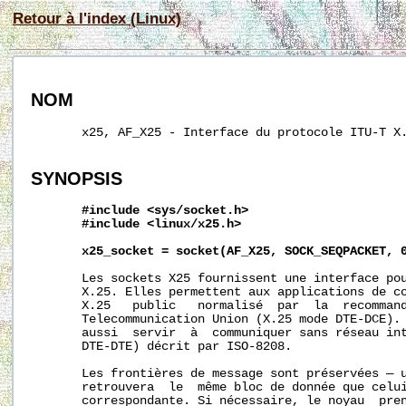
Retour à l'index (Linux)
NOM
       x25, AF_X25 - Interface du protocole ITU-T X.
SYNOPSIS
#include
<sys/socket.h>
#include
<linux/x25.h>
x25_socket
=
socket(AF_X25,
SOCK_SEQPACKET,
       Les sockets X25 fournissent une interface pou
       X.25. Elles permettent aux applications de co
       X.25   public   normalisé  par  la  recommand
       Telecommunication Union (X.25 mode DTE-DCE). 
       aussi  servir  à  communiquer sans réseau int
       DTE-DTE) décrit par ISO-8208.

       Les frontières de message sont préservées — 
       retrouvera  le  même bloc de donnée que celu
       correspondante. Si nécessaire, le noyau  pren