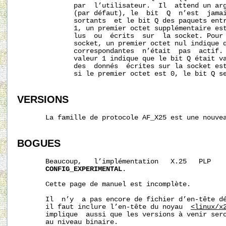
              par  l’utilisateur.  Il  attend un arg
              (par défaut), le  bit  Q  n’est  jamai
              sortants  et le bit Q des paquets entr
              1, un premier octet supplémentaire est
              lus  ou  écrits  sur  la socket. Pour 
              socket, un premier octet nul indique q
              correspondantes  n’était  pas  actif. 
              valeur 1 indique que le bit Q était va
              des  donnés  écrites sur la socket est
              si le premier octet est 0, le bit Q se
VERSIONS
       La famille de protocole AF_X25 est une nouvea
BOGUES
       Beaucoup,   l’implémentation   X.25   PLP    
CONFIG_EXPERIMENTAL
.

       Cette page de manuel est incomplète.

       Il  n’y  a pas encore de fichier d’en-tête dé
       il faut inclure l’en-tête du noyau  
<linux/x
       implique  aussi que les versions à venir sero
       au niveau binaire.
