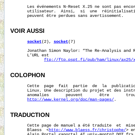
       Les événements N-Reset X.25 ne sont pas encor
       utilisateur.  Ainsi,  si  une  réinitialisati
       peuvent être perdues sans avertissement.

VOIR AUSSI
socket
(2), 
socket
(7)

       Jonathan Simon Naylor: “The Re-Analysis and R
       L’URL est

ftp://ftp.pspt.fi/pub/ham/linux/ax25/
COLOPHON
       Cette  page  fait  partie  de  la  publicati
       Linux. Une description du projet et des instr
       anomalies       peuvent       être       trou
http://www.kernel.org/doc/man-pages/
.

TRADUCTION
       Cette page de manuel a été traduite  et  mise
       Blaess  <
http://www.blaess.fr/christophe/
> e
       Alain Portal <aportal AT univ-montp2 DOT fr> 