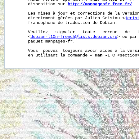
       disposition sur 
http://manpagesfr.free.fr/
.

       Les mises à jour et corrections de la version
       directement gérées par Julien Cristau <
jcris
       francophone de traduction de Debian.

       Veuillez   signaler   toute   erreur   de   t
       <
debian-l10n-french@lists.debian.org
> ou par 
       paquet manpages-fr.

       Vous  pouvez  toujours avoir accès à la versi
       en utilisant la commande « 
man -L C
<section