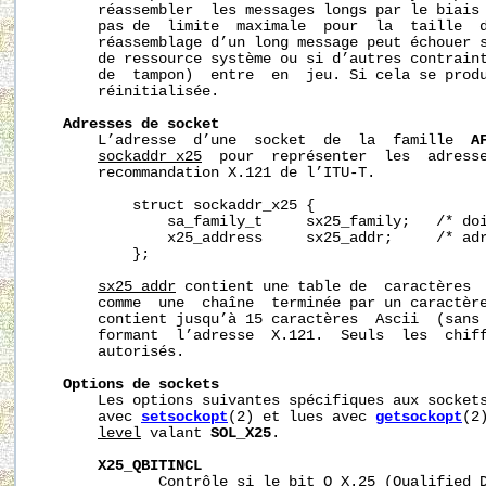
       réassembler  les messages longs par le biais 
       pas de  limite  maximale  pour  la  taille  d
       réassemblage d’un long message peut échouer s
       de ressource système ou si d’autres contraint
       de  tampon)  entre  en  jeu. Si cela se produ
       réinitialisée.

Adresses
de
socket
       L’adresse  d’une  socket  de  la  famille  
A
sockaddr_x25
  pour  représenter  les  adresse
       recommandation X.121 de l’ITU-T.

           struct sockaddr_x25 {

               sa_family_t     sx25_family;   /* doi
               x25_address     sx25_addr;     /* adr
           };

sx25_addr
 contient une table de  caractères 
       comme  une  chaîne  terminée par un caractèr
       contient jusqu’à 15 caractères  Ascii  (sans 
       formant  l’adresse  X.121.  Seuls  les  chiff
       autorisés.

Options
de
sockets
       Les options suivantes spécifiques aux sockets
       avec 
setsockopt
(2) et lues avec 
getsockopt
(2
level
 valant 
SOL_X25
.

X25_QBITINCL
              Contrôle si le bit Q X.25 (Qualified D