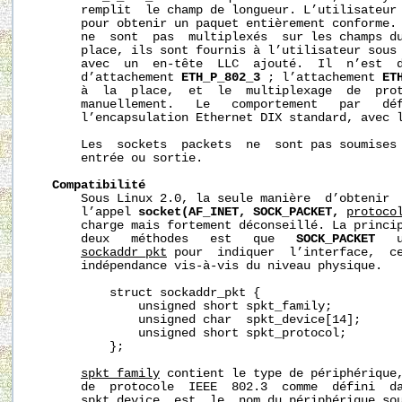
       remplit  le champ de longueur. L’utilisateur 
       pour obtenir un paquet entièrement conforme. 
       ne  sont  pas  multiplexés  sur les champs du
       place, ils sont fournis à l’utilisateur sous
       avec  un  en-tête  LLC  ajouté.  Il  n’est  d
       d’attachement 
ETH_P_802_3
 ; l’attachement 
ET
       à  la  place,  et  le  multiplexage  de  prot
       manuellement.   Le   comportement   par   déf
       l’encapsulation Ethernet DIX standard, avec l
       Les  sockets  packets  ne  sont pas soumises 
       entrée ou sortie.

Compatibilité
       Sous Linux 2.0, la seule manière  d’obtenir  
       l’appel 
socket(AF_INET,
SOCK_PACKET,
protoco
       charge mais fortement déconseillé. La princip
       deux   méthodes   est   que   
SOCK_PACKET
   
sockaddr_pkt
 pour  indiquer  l’interface,  ce
       indépendance vis-à-vis du niveau physique.

           struct sockaddr_pkt {

               unsigned short spkt_family;

               unsigned char  spkt_device[14];

               unsigned short spkt_protocol;

           };

spkt_family
 contient le type de périphérique
       de  protocole  IEEE  802.3  comme  défini  d
spkt_device
  est  le  nom du périphérique sou