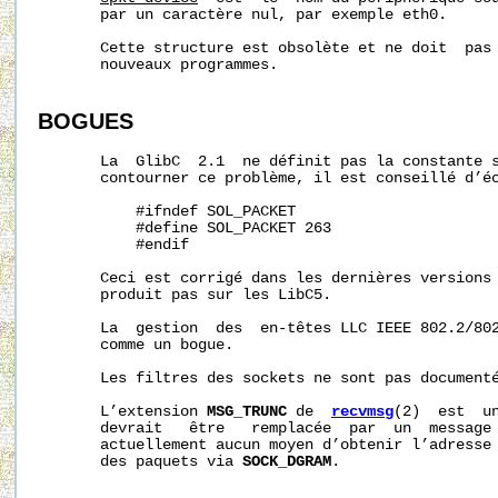
       par un caractère nul, par exemple eth0.

       Cette structure est obsolète et ne doit  pas 
       nouveaux programmes.

BOGUES
       La  GlibC  2.1  ne définit pas la constante 
       contourner ce problème, il est conseillé d’éc
           #ifndef SOL_PACKET

           #define SOL_PACKET 263

           #endif

       Ceci est corrigé dans les dernières versions 
       produit pas sur les LibC5.

       La  gestion  des  en-têtes LLC IEEE 802.2/802
       comme un bogue.

       Les filtres des sockets ne sont pas documenté
       L’extension 
MSG_TRUNC
 de  
recvmsg
(2)  est  un
       devrait   être   remplacée  par  un  message 
       actuellement aucun moyen d’obtenir l’adresse 
       des paquets via 
SOCK_DGRAM
.
