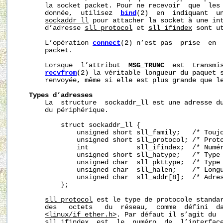
       la socket packet. Pour ne recevoir  que  les 
       donnée,  utilisez  
bind
(2)  en  indiquant  u
sockaddr_ll
 pour attacher la socket à une int
       d’adresse 
sll_protocol
 et 
sll_ifindex
 sont u
       L’opération 
connect
(2) n’est pas  prise  en  
       packet.

       Lorsque  l’attribut  
MSG_TRUNC
  est  transmi
recvfrom
(2) la véritable longueur du paquet s
       renvoyée, même si elle est plus grande que le
Types
d
’
adresses
       La  structure  sockaddr_ll est une adresse du
       du périphérique.

           struct sockaddr_ll {

               unsigned short sll_family;   /* Toujo
               unsigned short sll_protocol; /* Proto
               int            sll_ifindex;  /* Numér
               unsigned short sll_hatype;   /* Type 
               unsigned char  sll_pkttype;  /* Type 
               unsigned char  sll_halen;    /* Longu
               unsigned char  sll_addr[8];  /* Adres
           };

sll_protocol
 est le type de protocole standar
       des   octets   du  réseau,  comme  défini  da
<linux/if_ether.h>
. Par défaut il s’agit du  
sll_ifindex
  est  le  numéro  de  l’interfac