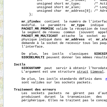
               int            mr_ifindex;    /* Numé
               unsigned short mr_type;       /* Acti
               unsigned short mr_alen;       /* Long
               unsigned char  mr_address[8]; /* Adre
           };

mr_ifindex
  contient  le numéro de l’interfac
       modifié.  Le  paramètre   
mr_type
   indique  
PACKET_MR_PROMISC
 valide la réception de tous
       le segment de réseau  commun  (souvent  appel
PACKET_MR_MULTICAST
  attache  la  socket  au 
       physique indiqué dans  
mr_address
  et  
mr_al
       demande à la socket de recevoir tous les paqu
       l’interface.

       De  plus,  les  ioctls   classiques   
SIOCSI
SIOCDELMULTI
 peuvent donner les mêmes résulta
Ioctls
SIOCGSTAMP
  peut  servir à obtenir l’horodata
       L’argument est une structure 
struct
timeval
.

       De plus, les ioctls standards définis dans  
       sont valides sur les sockets packets.

Traitement
des
erreurs
       Les  sockets  packets  ne  gèrent  pas  d’aut
       produisant  durant  la  transmission   des   
       périphérique. Elles ne traitent pas le concep