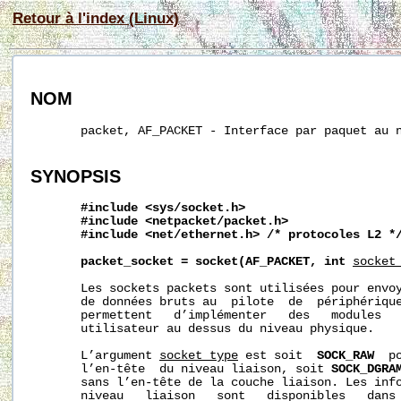
Retour à l'index (Linux)
NOM
       packet, AF_PACKET - Interface par paquet au n
SYNOPSIS
#include
<sys/socket.h>
#include
<netpacket/packet.h>
#include
<net/ethernet.h>
/*
protocoles
L2
*
packet_socket
=
socket(AF_PACKET,
int
socket
       Les sockets packets sont utilisées pour envoy
       de données bruts au  pilote  de  périphérique
       permettent   d’implémenter   des   modules   
       utilisateur au dessus du niveau physique.

       L’argument 
socket_type
 est soit  
SOCK_RAW
  p
       l’en-tête  du niveau liaison, soit 
SOCK_DGRA
       sans l’en-tête de la couche liaison. Les info
       niveau   liaison   sont   disponibles   dans 