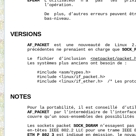
EPERM
  L’utilisateur  n’a   pas   les   privi
              l’opération.

              De  plus, d’autres erreurs peuvent êtr
              bas-niveau.

VERSIONS
AF_PACKET
  est  une  nouveauté  de  Linux  2.
       précédentes ne prenaient en charge que 
SOCK_
       Le  fichier  d’inclusion  
<netpacket/packet.
       Les systèmes plus anciens ont besoin de :

           #include <asm/types.h>

           #include <linux/if_packet.h>

           #include <linux/if_ether.h>  /* Les proto
NOTES
       Pour la portabilité, il est conseillé  d’util
AF_PACKET
  par l’intermédiaire de l’interfac
       couvre qu’un sous-ensembles des possibilités
       Les sockets packet 
SOCK_DGRAM
 n’essayent pas 
       en-têtes IEEE 802.2 LLC pour une trame IEEE 8
ETH_P_802_3
 est indiqué en émission, le noyau