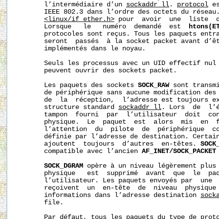
       l’intermédiaire d’un 
sockaddr_ll
. 
protocol
 e
       IEEE 802.3 dans l’ordre des octets du réseau.
<linux/if_ether.h>
 pour  avoir  une  liste  d
       Lorsque   le   numéro  demandé  est  
htons(E
       protocoles sont reçus. Tous les paquets entra
       seront  passés  à la socket packet avant d’êt
       implémentés dans le noyau.

       Seuls les processus avec un UID effectif nul
       peuvent ouvrir des sockets packet.

       Les paquets des sockets 
SOCK_RAW
 sont transmi
       de périphérique sans aucune modification des 
       de  la  réception,  l’adresse est toujours ex
       structure standard 
sockaddr_ll
. Lors  de  l’é
       tampon  fourni  par  l’utilisateur  doit  con
       physique.  Le  paquet  est  alors  mis  en  f
       l’attention  du  pilote  de  périphérique  co
       définie par l’adresse de destination. Certain
       ajoutent  toujours  d’autres  en-têtes. 
SOCK
       compatible avec l’ancien 
AF_INET/SOCK_PACKET
SOCK_DGRAM
 opère à un niveau légèrement plus 
       physique   est  supprimé  avant  que  le  paq
       l’utilisateur. Les paquets envoyés par  une 
       reçoivent  un  en-tête  de  niveau  physique 
       informations dans l’adresse destination 
sock
       file.

       Par défaut, tous les paquets du type de proto