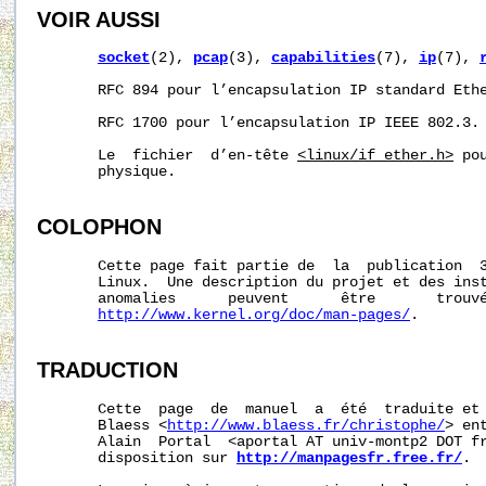
VOIR AUSSI
socket
(2), 
pcap
(3), 
capabilities
(7), 
ip
(7), 
       RFC 894 pour l’encapsulation IP standard Ethe
       RFC 1700 pour l’encapsulation IP IEEE 802.3.

       Le  fichier  d’en-tête 
<linux/if_ether.h>
 po
       physique.

COLOPHON
       Cette page fait partie de  la  publication  
       Linux.  Une description du projet et des inst
       anomalies      peuvent      être       trouvé
http://www.kernel.org/doc/man-pages/
.

TRADUCTION
       Cette  page  de  manuel  a  été  traduite et 
       Blaess <
http://www.blaess.fr/christophe/
> en
       Alain  Portal  <aportal AT univ-montp2 DOT fr
       disposition sur 
http://manpagesfr.free.fr/
.
