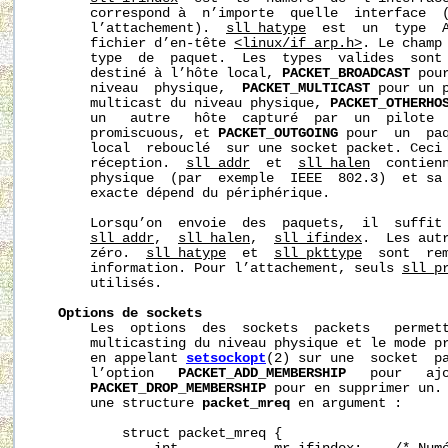
       correspond à  n’importe  quelle  interface  (
       l’attachement).  
sll_hatype
  est  un  type  A
       fichier d’en-tête 
<linux/if_arp.h>
. Le champ
       type  de  paquet.  Les  types  valides  sont
       destiné à l’hôte local, 
PACKET_BROADCAST
 pou
       niveau  physique,  
PACKET_MULTICAST
 pour un p
       multicast du niveau physique, 
PACKET_OTHERHO
       un   autre   hôte  capturé  par  un  pilote  
       promiscuous, et 
PACKET_OUTGOING
 pour  un  paq
       local  rebouclé  sur une socket packet. Ceci 
       réception.  
sll_addr
  et  
sll_halen
  contienn
       physique  (par  exemple  IEEE  802.3)  et sa 
       exacte dépend du périphérique.

       Lorsqu’on  envoie  des  paquets,  il  suffit
sll_addr
,  
sll_halen
,  
sll_ifindex
.  Les autr
       zéro.  
sll_hatype
  et  
sll_pkttype
  sont  rem
       information. Pour l’attachement, seuls 
sll_p
       utilisés.

Options
de
sockets
       Les  options  des  sockets  packets   permett
       multicasting du niveau physique et le mode pr
       en appelant 
setsockopt
(2) sur une  socket  p
       l’option   
PACKET_ADD_MEMBERSHIP
   pour   ajo
PACKET_DROP_MEMBERSHIP
 pour en supprimer un. 
       une structure 
packet_mreq
 en argument :

           struct packet_mreq {
