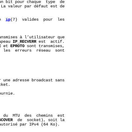
un bit pour chaque  type  de

La valeur par défaut est de

e  
ip
(7)  valides  pour  les

nsmises à l’utilisateur que

apeau 
IP_RECVERR
 est  actif.

E
 et 
EPROTO
 sont transmises,

  les  erreurs  réseau  sont

 une adresse broadcast sans

ket.

urnie.

 du  MTU  des  chemins  est

SCOVER
  de  socket), soit la

utorisé par IPv4 (64 Ko).
