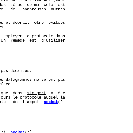
nis par l’utilisateur (sauf

es  zéros  comme  cela  est

e   de   nombreuses  autres

s et devrait  être  évitées

s.

 employer le protocole dans

Un  remède  est  d’utiliser

pas décrites.

es datagrammes ne seront pas

face.

iqué  dans  
sin_port
  a  été

ours le protocole auquel la

elui  de  l’appel  
socket
(2)

(7), 
socket
(7).
