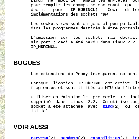
       Linux  ne  modifie  jamais les en-têtes four
       pour remplir les champs ne contenant  que  d
       décrit   pour   
IP_HDRINCL
).   Ceci   diffèr
       implémentations des sockets raw.

       Les sockets raw sont en général peu portable
       dans les programmes destinés à être portable
       L’émission  sur  les  sockets  raw  devrait 
sin_port
 ; ceci a été perdu dans Linux 2.2. 
IP_HDRINCL
.

BOGUES
       Les extensions de Proxy transparent ne sont 
       Lorsque  l’option  
IP_HDRINCL
 est active, l
       fragmentés et sont limités au MTU de l’inter
       Utiliser en émission le  protocole  IP  ind
       supprimé  dans  Linux  2.2.  On utilise touj
       socket a été attachée  avec  
bind
(2)  ou  c
       initial.

VOIR AUSSI
recvmsg
(2), 
sendmsg
(2), 
capabilities
(7), 
ip