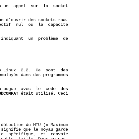
 un  appel  sur  la  socket

n d’ouvrir des sockets raw.

ctif  nul  ou  la  capacité

indiquant  un  problème  de

 Linux  2.2.  Ce  sont  des

mployés dans des programmes

-bogue  avec  le  code  des

SDCOMPAT
 était utilisé. Ceci

détection du MTU (« Maximum

signifie que le noyau garde

e  spécifique,  et  renvoie

cette  taille. Dans ce cas,
