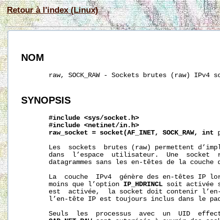
Retour à l'index (Linux)
NOM
       raw, SOCK_RAW - Sockets brutes (raw) IPv4 so
SYNOPSIS
#include
<sys/socket.h>
#include
<netinet/in.h>
raw_socket
=
socket(AF_INET,
SOCK_RAW,
int
       Les  sockets  brutes (raw) permettent d’impl
       dans  l’espace  utilisateur.  Une  socket  r
       datagrammes sans les en-têtes de la couche d
       La  couche  IPv4  génère des en-têtes IP lor
       moins que l’option 
IP_HDRINCL
 soit activée 
       est  activée,  la socket doit contenir l’en-
       l’en-tête IP est toujours inclus dans le paq
       Seuls  les  processus  avec  un  UID  effect