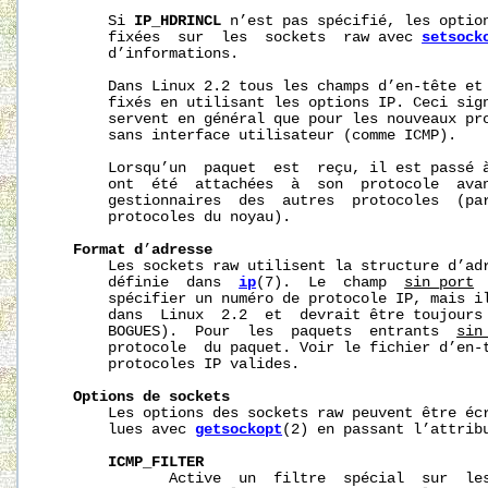
       Si 
IP_HDRINCL
 n’est pas spécifié, les option
       fixées  sur  les  sockets  raw avec 
setsock
       d’informations.

       Dans Linux 2.2 tous les champs d’en-tête et 
       fixés en utilisant les options IP. Ceci sign
       servent en général que pour les nouveaux pro
       sans interface utilisateur (comme ICMP).

       Lorsqu’un  paquet  est  reçu, il est passé à
       ont  été  attachées  à  son  protocole  avan
       gestionnaires  des  autres  protocoles  (par
       protocoles du noyau).

Format
d
’
adresse
       Les sockets raw utilisent la structure d’ad
       définie  dans  
ip
(7).  Le  champ  
sin_port
 
       spécifier un numéro de protocole IP, mais il
       dans  Linux  2.2  et  devrait être toujours 
       BOGUES).  Pour  les  paquets  entrants  
sin
       protocole  du paquet. Voir le fichier d’en-
       protocoles IP valides.

Options
de
sockets
       Les options des sockets raw peuvent être éc
       lues avec 
getsockopt
(2) en passant l’attrib
ICMP_FILTER
              Active  un  filtre  spécial  sur  les