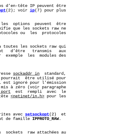
s d’en-tête IP peuvent être

opt
(2); voir 
ip
(7) pour plus

les  options  peuvent  être

ifie que les sockets raw ne

tocoles ou  les  protocoles

 toutes les sockets raw qui

t   d’être   transmis   aux

  exemple  les  modules des

resse 
sockaddr_in
  standard,

 pourrait  être utilisé pour

 est ignoré pour l’émission

mis à zéro (voir paragraphe

_port
  est  rempli  avec  le

tête 
<netinet/in.h>
 pour les

rites avec 
setsockopt
(2)  et

ut de famille 
IPPROTO_RAW
.

  sockets  raw attachées au
