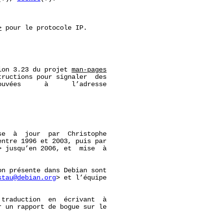


>
 pour le protocole IP.

ion 3.23 du projet 
man-pages
ructions pour signaler  des

uvées      à      l’adresse

e  à  jour  par  Christophe

entre 1996 et 2003, puis par

 jusqu’en 2006, et  mise  à

n présente dans Debian sont

stau@debian.org
> et l’équipe

traduction  en  écrivant  à

r un rapport de bogue sur le
