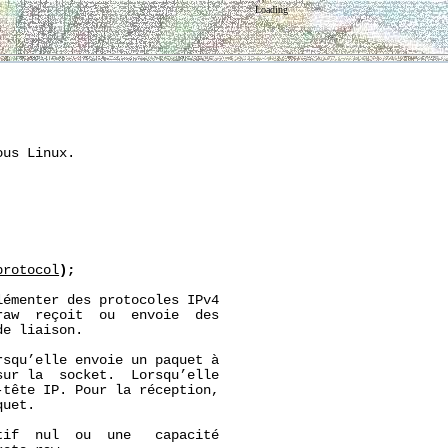
Loading
us Linux.

protocol
);
émenter des protocoles IPv4

aw  reçoit  ou  envoie  des

e liaison.

squ’elle envoie un paquet à

sur la  socket.  Lorsqu’elle

tête IP. Pour la réception,

uet.

if  nul  ou  une   capacité
