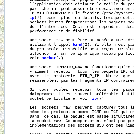
       l’application doit diminuer la taille du paq
       par  chemin  peut aussi être désactivée en u
IP_MTU_DISCOVER
 ou le fichier 
/proc/sys/net
ip
(7)  pour  plus  de détails. Lorsque cette
       sockets brutes fragmenteront les paquets sor
       de  l’interface.  Ceci  est  cependant  déco
       performance et de fiabilité.

       Une socket raw peut être attachée à une adre
       utilisant l’appel 
bind
(2). Si elle n’est pas
       du protocole IP spécifié sont reçus. De plus
       attachée  à  un  périphérique réseau partic
       voir 
socket
(7).

       Une socket 
IPPROTO_RAW
 ne fonctionne qu’en é
       vraiment  recevoir  tous  les paquets IP, u
       avec  le  protocole  
ETH_P_IP
.  Notez  que 
       réassemblent pas les fragments IP contrairem
       Si  vous  voulez  recevoir  tous  les  paque
       datagramme, il est souvent préférable d’uti
       socket particulière, voir 
ip
(7).

       Les  sockets  raw  peuvent  capturer tous le
       même les protocoles comme ICMP ou TCP qui on
       Dans  ce cas, le paquet est passé simultaném
       la socket raw. Ce comportement n’est pas por
       implémentations des sockets BSD ont des limi