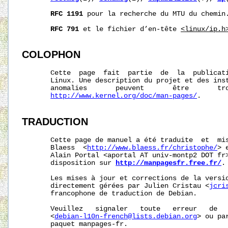
RFC
1191
 pour la recherche du MTU du chemin.
RFC
791
 et le fichier d’en-tête 
<linux/ip.h
COLOPHON
       Cette  page  fait  partie  de  la  publicat
       Linux. Une description du projet et des inst
       anomalies       peuvent       être       tro
http://www.kernel.org/doc/man-pages/
.

TRADUCTION
       Cette page de manuel a été traduite  et  mis
       Blaess  <
http://www.blaess.fr/christophe/
> 
       Alain Portal <aportal AT univ-montp2 DOT fr>
       disposition sur 
http://manpagesfr.free.fr/
.

       Les mises à jour et corrections de la versio
       directement gérées par Julien Cristau <
jcri
       francophone de traduction de Debian.

       Veuillez   signaler   toute   erreur   de   
       <
debian-l10n-french@lists.debian.org
> ou pa
       paquet manpages-fr.
