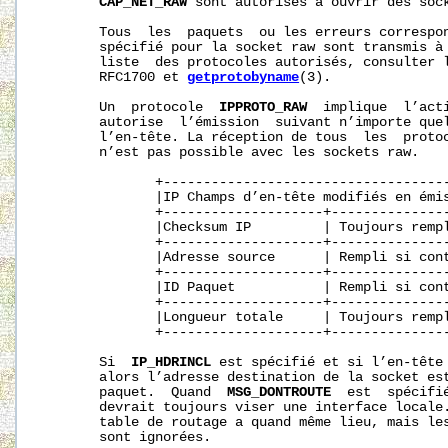
CAP_NET_RAW
 sont autorisés à ouvrir des sock
       Tous  les  paquets  ou les erreurs correspo
       spécifié pour la socket raw sont transmis à 
       liste  des protocoles autorisés, consulter l
       RFC1700 et 
getprotobyname
(3).

       Un  protocole  
IPPROTO_RAW
  implique  l’act
       autorise  l’émission  suivant n’importe quel
       l’en-tête. La réception de tous  les  proto
       n’est pas possible avec les sockets raw.

              +------------------------------------
              |IP Champs d’en-tête modifiés en émi
              +--------------------+---------------
              |Checksum IP         | Toujours rempl
              +--------------------+---------------
              |Adresse source      | Rempli si cont
              +--------------------+---------------
              |ID Paquet           | Rempli si cont
              +--------------------+---------------
              |Longueur totale     | Toujours rempl
              +--------------------+---------------
       Si  
IP_HDRINCL
 est spécifié et si l’en-tête 
       alors l’adresse destination de la socket est
       paquet.  Quand  
MSG_DONTROUTE
  est  spécifi
       devrait toujours viser une interface locale.
       table de routage a quand même lieu, mais les
       sont ignorées.
