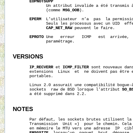
EOPNOTSUPP
              Un attribut invalide a été transmis à
              (comme 
MSG_OOB
).

EPERM
  L’utilisateur  n’a  pas  la permissio
              Seuls les processus avec un UID  effe
CAP_NET_RAW
 peuvent le faire.

EPROTO
 Une   erreur   ICMP   est  arrivée,  
              paramétrage.

VERSIONS
IP_RECVERR
 et 
ICMP_FILTER
 sont nouveaux dans
       extensions  Linux  et  ne doivent pas être e
       portables.

       Linux 2.0 assurait une compatibilité bogue-à
       sockets  raw de BSD lorsque l’attribut 
SO_B
       a été supprimé dans 2.2.

NOTES
       Par défaut, les sockets brutes utilisent la 
       Transmission  Unit »)  pour le chemin. Cela 
       en mémoire le MTU vers une adresse  IP  cibl
EMSGSIZE
  lorsqu’un  paquet  brut  dépasse  