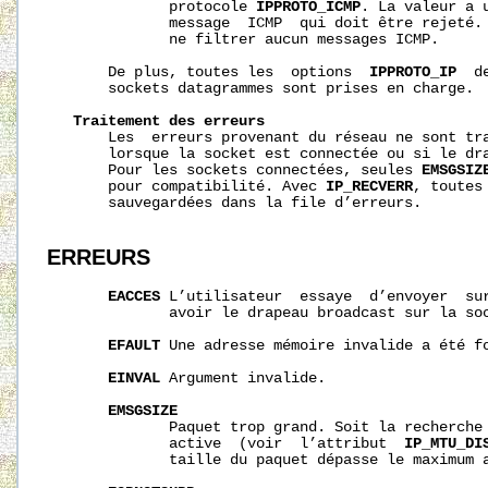
              protocole 
IPPROTO_ICMP
. La valeur a 
              message  ICMP  qui doit être rejeté. 
              ne filtrer aucun messages ICMP.

       De plus, toutes les  options  
IPPROTO_IP
  d
       sockets datagrammes sont prises en charge.

Traitement
des
erreurs
       Les  erreurs provenant du réseau ne sont tra
       lorsque la socket est connectée ou si le dr
       Pour les sockets connectées, seules 
EMSGSIZ
       pour compatibilité. Avec 
IP_RECVERR
, toutes
       sauvegardées dans la file d’erreurs.

ERREURS
EACCES
 L’utilisateur  essaye  d’envoyer  sur
              avoir le drapeau broadcast sur la soc
EFAULT
 Une adresse mémoire invalide a été fo
EINVAL
 Argument invalide.

EMSGSIZE
              Paquet trop grand. Soit la recherche 
              active  (voir  l’attribut  
IP_MTU_DI
              taille du paquet dépasse le maximum a