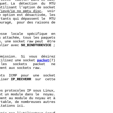
uet. La  détection  du  MTU

tilisant l’option de socket

/ipv4/ip_no_pmtu_disc
,  voir

 option est désactivée, les

tants qui dépassent le  MTU

uragé,  pour des raisons de

sse  locale  spécifique  en

 attachée, tous les paquets

, une socket raw peut  être

ulier avec 
SO_BINDTODEVICE
 ;

mission.  Si  vous  désirez

tilisez une socket 
packet
(7)

 les   sockets   packet   ne

ent aux sockets raw.

ts  ICMP  pour  une  socket

liser 
IP_RECVERR
  sur  cette

s protocoles IP sous Linux,

t un module dans le  noyau.

ent au module du noyau et à

table, de nombreuses autres

tations ici.
