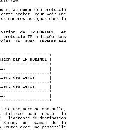
ets raw.

ndant au numéro de 
protocole
cette socket. Pour voir une

es numéros assignés dans la

ivation  de  
IP_HDRINCL
   et

 protocole IP indiquée dans

coles  IP  avec  
IPPROTO_RAW
--------------------+

ssion par 
IP_HDRINCL
 |

--------------------+

i.                  |

--------------------+

ient des zéros.     |

--------------------+

ient des zéros.     |

--------------------+

i.                  |

--------------------+

IP à une adresse non-nulle,

 utilisée  pour  router  le

é,  l’adresse de destination

 Sinon,  un  examen  de  la

 routes avec une passerelle
