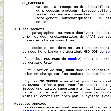
SO_PASSCRED
              Valide  la  réception des identifiants
              du processus émetteur. Lorsque cette o
              socket non encore connectée un nom uni
              sera généré  automatiquement.  On  att
              entier.

API
des
sockets
       Les  paragraphes  suivants décrivent des déta
       Unix, et des fonctionnalités de l’API des soc
       prises en charge sous Linux.

       Les  sockets  de  domaine  Unix  ne prennent 
       données hors-bande (l’attribut 
MSG_OOB
 de 
se
       L’attribut 
MSG_MORE
 de 
send
(2) n’est pas pris
       de domaine Unix.

       L’utilisation de 
MSG_TRUNC
 dans la paramètre
       prise en charge sur les sockets de domaine Un
       L’option 
SO_SNDBUF
 a un effet pour les socket
SO_RCVBUF
  n’en a pas. Pour les sockets data
       impose une limite supérieure à  la  taille  d
       Cette  limite  est  calculée  comme le double
       moins 32 octets utilisés par le système (voi
Messages
annexes
       Les données annexes sont envoyées et reçues 