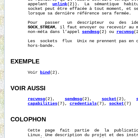
       appelant  
unlink
(2)).  La  sémantique  habitu
       socket peut être effacée à tout moment, et se
       lorsque sa dernière référence sera fermée.

       Pour   passer   un  descripteur  ou  des  ide
SOCK_STREAM
, il faut envoyer ou recevoir au m
       non-méta dans l’appel 
sendmsg
(2) ou 
recvmsg
(
       Les  sockets  flux  Unix ne prennent pas en c
       hors-bande.

EXEMPLE
       Voir 
bind
(2).

VOIR AUSSI
recvmsg
(2),    
sendmsg
(2),    
socket
(2),    
capabilities
(7), 
credentials
(7), 
socket
(7)

COLOPHON
       Cette  page  fait  partie  de  la  publicati
       Linux. Une description du projet et des instr