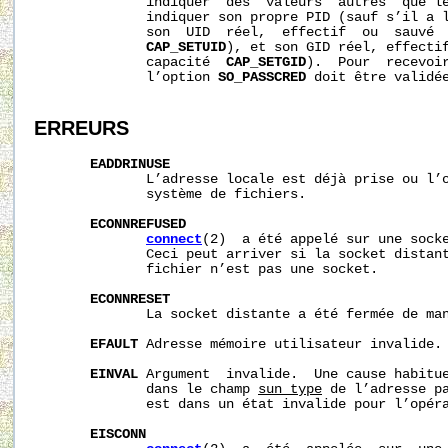
              indiquer  des  valeurs  autres  que le
              indiquer son propre PID (sauf s’il a 
              son  UID  réel,  effectif  ou  sauvé  
CAP_SETUID
), et son GID réel, effectif
              capacité  
CAP_SETGID
).  Pour  recevoi
              l’option 
SO_PASSCRED
 doit être validée
ERREURS
EADDRINUSE
              L’adresse locale est déjà prise ou l’o
              système de fichiers.

ECONNREFUSED
connect
(2)  a été appelé sur une socke
              Ceci peut arriver si la socket distant
              fichier n’est pas une socket.

ECONNRESET
              La socket distante a été fermée de man
EFAULT
 Adresse mémoire utilisateur invalide.

EINVAL
 Argument  invalide.  Une cause habitue
              dans le champ 
sun_type
 de l’adresse pa
              est dans un état invalide pour l’opéra
EISCONN