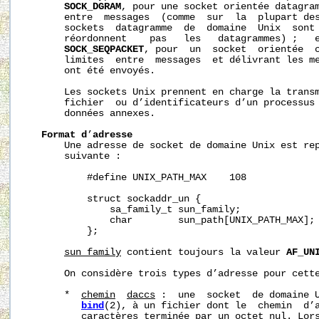
SOCK_DGRAM
, pour une socket orientée datagram
       entre  messages  (comme  sur  la  plupart des
       sockets  datagramme  de  domaine  Unix  sont 
       réordonnent    pas   les   datagrammes) ;   e
SOCK_SEQPACKET
, pour  un  socket  orientée  c
       limites  entre  messages  et délivrant les me
       ont été envoyés.

       Les sockets Unix prennent en charge la transm
       fichier  ou d’identificateurs d’un processus 
       données annexes.

Format
d
’
adresse
       Une adresse de socket de domaine Unix est rep
       suivante :

           #define UNIX_PATH_MAX    108

           struct sockaddr_un {

               sa_family_t sun_family;              
               char        sun_path[UNIX_PATH_MAX]; 
           };

sun_family
 contient toujours la valeur 
AF_UN
       On considère trois types d’adresse pour cette
       *  
chemin
d
acc
s
 :  une  socket  de domaine U
bind
(2), à un fichier dont le  chemin  d’a
          caractères terminée par un octet nul. Lors