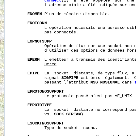
connect
(2)  a  été  appelée  sur  une 
              l’adresse cible a été indiquée sur une
ENOMEM
 Plus de mémoire disponible.

ENOTCONN
              L’opération nécessite une adresse cibl
              pas connectée.

EOPNOTSUPP
              Opération de flux sur une socket non o
              d’utiliser des options de données hors
EPERM
  L’émetteur a transmis des identifiant
ucred
.

EPIPE
  La  socket  distante, de type flux, a 
              signal 
SIGPIPE
 est émis  également.  C
              passant l’attribut 
MSG_NOSIGNAL
 dans 
EPROTONOSUPPORT
              Le protocole passé n’est pas AF_UNIX.

EPROTOTYPE
              La  socket  distante ne correspond pa
              vs. 
SOCK_STREAM
)

ESOCKTNOSUPPORT
              Type de socket inconu.
