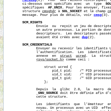
recvmsg
(2).  Pour  des raisons historiques, l
       ci-dessous sont spécifiés avec  un  type  
SO
       spécifiques  
AF_UNIX
. Pour les envoyer, fixe
       structure 
cmsghdr
 à 
SOL_SOCKET
 et le champ 
c
       message. Pour plus de détails, voir 
cmsg
(3).

SCM_RIGHTS
              Envoie  ou  reçoit un jeu de descripte
              un autre processus. La portion de donn
              descripteurs.  Les descripteurs passés
              avaient été créés avec 
dup
(2).

SCM_CREDENTIALS
              Envoyer ou recevoir les identifiants U
              l’authentification.  Les  identificati
              annexe  en  
struct
ucred
.  La  struct
<sys/socket.h>
 comme ceci :

                  struct ucred {

                      pid_t pid;    /* PID processus
                      uid_t uid;    /* UID processus
                      gid_t gid;    /* GID processus
                  };

              Depuis  la  glibc  2.8,  la  macro  de
_GNU_SOURCE
 doit être définie afin d’o
              cette structure.

              Les  identifiants  que  l’émetteur  en
              noyau. Un processus avec un UID  effec