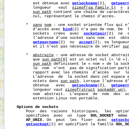
          est obtenue avec 
getsockname
(2),  
getpeer
          longueur   vaut  
sizeof(sa_family_t)
+
sun_path
 contient une chaîne de caractères
          nul, représentant le chemin d’accès.

       *  
sans
nom
 : une socket orientée flux qui n’
          d’accès avec 
bind
(2) n’a pas de nom. De  l
          sockets  crées  avec  
socketpair
(2)  ne  s
          l’adresse d’une socket sans nom  est  obt
getpeername
(2)  ou  
accept
(2), sa longueu
          et il n’est pas nécessaire de vérifier 
su
       *  
abstraite
 : une adresse de socket abstrait
          que 
sun_path[0]
 est un octet nul (« \0 »).
sun_path
 définissent le « nom » de la sock
          le  nom  n’ont  pas de signification parti
          rapport avec les chemins  d’accès  sur  le
          L’adresse  de  la socket dans cet espace e
          octets dans 
sun_path
. Lorsque l’adresse d’
          obtenue   avec   
getsockname
(2),  
getpeer
          longueur vaut 
sizeof(struct
sockaddr_un)
,
          nom  abstrait.  L’espace  de  nom  des  so
          extension Linux non portable.

Options
de
sockets
       Pour  des  raisons  historiques,  les  option
       spécifiées  avec  un  type  
SOL_SOCKET
  même
AF_UNIX
. On  peut  les  fixer  avec  
setsock
getsockopt
(2) en spécifiant la famille 
SOL_S