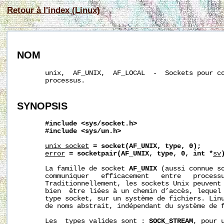
Retour à l'index (Linux)
NOM
       unix,  AF_UNIX,  AF_LOCAL  -  Sockets pour co
       processus.

SYNOPSIS
#include
<sys/socket.h>
#include
<sys/un.h>
unix_socket
=
socket(AF_UNIX,
type,
0);
error
=
socketpair(AF_UNIX,
type,
0,
int
*
sv
       La famille de socket 
AF_UNIX
 (aussi connue s
       communiquer   efficacement   entre   processu
       Traditionnellement, les sockets Unix peuvent 
       bien  être liées à un chemin d’accès, lequel 
       type socket, sur un système de fichiers. Linu
       de noms abstrait, indépendant du système de f
       Les  types valides sont : 
SOCK_STREAM
, pour 