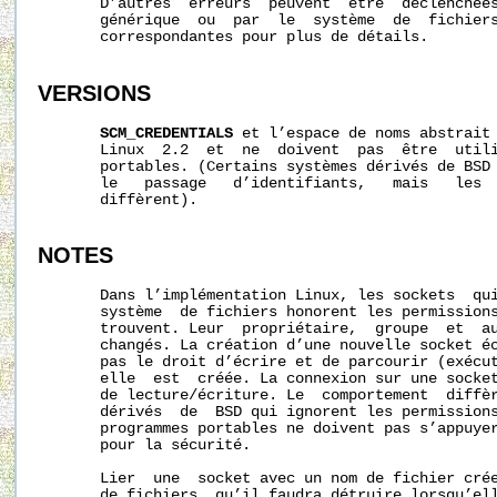
       D’autres  erreurs  peuvent  être  déclenchées
       générique  ou  par  le  système  de  fichiers
       correspondantes pour plus de détails.

VERSIONS
SCM_CREDENTIALS
 et l’espace de noms abstrait 
       Linux  2.2  et  ne  doivent  pas  être  utili
       portables. (Certains systèmes dérivés de BSD 
       le   passage   d’identifiants,   mais   les  
       diffèrent).

NOTES
       Dans l’implémentation Linux, les sockets  qui
       système  de fichiers honorent les permissions
       trouvent. Leur  propriétaire,  groupe  et  au
       changés. La création d’une nouvelle socket éc
       pas le droit d’écrire et de parcourir (exécut
       elle  est  créée. La connexion sur une socket
       de lecture/écriture. Le  comportement  diffèr
       dérivés  de  BSD qui ignorent les permissions
       programmes portables ne doivent pas s’appuyer
       pour la sécurité.

       Lier  une  socket avec un nom de fichier crée
       de fichiers, qu’il faudra détruire lorsqu’ell