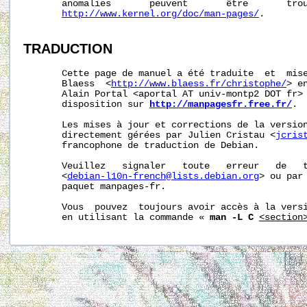
       anomalies       peuvent       être       trou
http://www.kernel.org/doc/man-pages/
.

TRADUCTION
       Cette page de manuel a été traduite  et  mise
       Blaess  <
http://www.blaess.fr/christophe/
> e
       Alain Portal <aportal AT univ-montp2 DOT fr> 
       disposition sur 
http://manpagesfr.free.fr/
.

       Les mises à jour et corrections de la version
       directement gérées par Julien Cristau <
jcris
       francophone de traduction de Debian.

       Veuillez   signaler   toute   erreur   de   t
       <
debian-l10n-french@lists.debian.org
> ou par 
       paquet manpages-fr.

       Vous  pouvez  toujours avoir accès à la versi
       en utilisant la commande « 
man -L C
<section