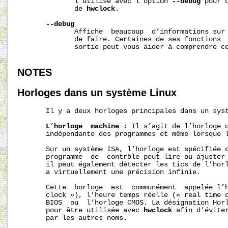
              l’utilise avec l’option 
--debug
 pour 
              de 
hwclock
.

--debug
              Affiche  beaucoup  d’informations sur
              de faire. Certaines de ses fonctions  
              sortie peut vous aider à comprendre ce
NOTES
Horloges
dans
un
système
Linux
       Il y a deux horloges principales dans un syst
L
’
horloge
machine
:
 Il s’agit de l’horloge q
       indépendante des programmes et même lorsque l
       Sur un système ISA, l’horloge est spécifiée d
       programme  de  contrôle peut lire ou ajuster 
       il peut également détecter les tics de l’horl
       a virtuellement une précision infinie.

       Cette  horloge  est  communément  appelée l’h
       clock »), l’heure temps réelle (« real time c
       BIOS  ou  l’horloge CMOS. La désignation Horl
       pour être utilisée avec 
hwclock
 afin d’éviter
       par les autres noms.
