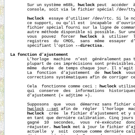
       Sur un système m68k, 
hwclock
 peut  accéder  à
       console, soit via le fichier spécial /dev/tty
hwclock
  essaye d’utiliser /dev/rtc. Si le no
       ce support, ou qu’il est  incapable  d’ouvrir
       fichier spécial fourni sur la ligne de comma
       autre méthode disponible si possible. Sur une
       vous  pouvez  forcer  
hwclock
  à  utiliser  l
       registres  du  CMOS,  sans  même  essayer  d
       spécifiant l’option 
--directisa
.

La
fonction
d
’
ajustement
       L’horloge  machine  n’est  généralement pas t
       plupart de ces imprécisions sont prévisibles.
       même  durée  de temps chaque jour. Il s’agit 
       La  fonction  d’ajustement  de  
hwclock
  vou
       corrections systématiques afin de corriger ce
       Cela  fonctionne comme ceci : 
hwclock
 utilis
       qui  conserve  des  informations  historiques
       d’ajustement (« adjtime »).

       Supposons  que  vous  démarrez sans fichier d
hwclock
--set
 afin de  régler  l’horloge  mac
hwclock
  crée  le fichier d’ajustement et y s
       en tant que dernière calibration. Cinq jours 
       gagné  10  secondes,  vous  ré-exécutez  don
       réajuster. 
hwclock
 met à jour le fichier d’aj
       actuelle  y  soit  connue comme dernière cali