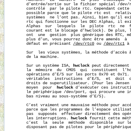
       d’entrée/sortie sur le fichier spécial /dev/r
       contrôlé  par le pilote rtc. Cependant cette 
       possible parce que le pilote rtc est  relativ
       systèmes  ne l’ont pas. Ainsi, bien qu’il exi
       rtc qui fonctionne sur les DEC Alphas, il exi
       Alphas  sur  lesquels  le  pilote  rtc  ne  f
       courant est le blocage d’hwclock). De plus, l
       ont  une  gestion  plus générique des RTC, mê
       plus d’un, vous pourrez donc être amenés  à  
       défaut en précisant 
/dev/rtc0
 ou 
/dev/rtc1
 à
       Sur  les vieux systèmes, la méthode d’accès à
       de la machine.

       Sur un système ISA, 
hwclock
 peut directement 
       la  mémoire  du  CMOS  qui  constituent  l’ho
       opérations d’E/S sur les ports 0x70 et 0x71. 
       véritables  instructions  d’E/S,  et  doit  d
       droits de superutilisateur. (Pour les Jensen 
       moyen  pour  
hwclock
 d’exécuter ces instructi
       le périphérique /dev/port, qui procure une in
       bas niveau au sous-système d’E/S).

       C’est vraiment une mauvaise méthode pour accé
       parce que les programmes de l’espace utilisat
       pas  supposés  effectuer directement des opér
       les interruptions. 
hwclock
 fournit cette méth
       c’est  la  seule  méthode  disponible  sur le
       disposant pas de pilotes pour le périphérique