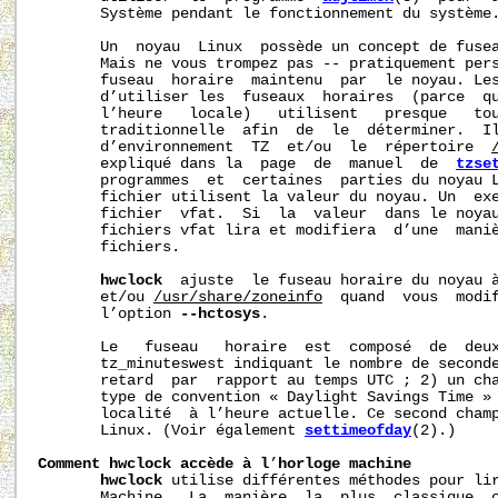
       Système pendant le fonctionnement du système.
       Un  noyau  Linux  possède un concept de fusea
       Mais ne vous trompez pas -- pratiquement pers
       fuseau  horaire  maintenu  par  le noyau. Les
       d’utiliser les  fuseaux  horaires  (parce  qu
       l’heure   locale)   utilisent   presque   tou
       traditionnelle  afin  de  le  déterminer.  Il
       d’environnement  TZ  et/ou  le  répertoire  
       expliqué dans la  page  de  manuel  de  
tzse
       programmes  et  certaines  parties du noyau L
       fichier utilisent la valeur du noyau. Un  exe
       fichier  vfat.  Si  la  valeur  dans le noyau
       fichiers vfat lira et modifiera  d’une  maniè
       fichiers.

hwclock
  ajuste  le fuseau horaire du noyau à
       et/ou 
/usr/share/zoneinfo
  quand  vous  modif
       l’option 
--hctosys
.

       Le   fuseau   horaire  est  composé  de  deux
       tz_minuteswest indiquant le nombre de seconde
       retard  par  rapport au temps UTC ; 2) un cha
       type de convention « Daylight Savings Time » 
       localité  à l’heure actuelle. Ce second champ
       Linux. (Voir également 
settimeofday
(2).)

Comment
hwclock
accède
à
l
’
horloge
machine
hwclock
 utilise différentes méthodes pour lir
       Machine.  La  manière  la  plus  classique  c