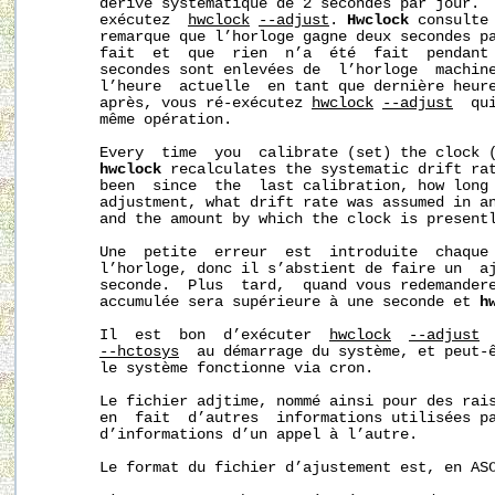
       dérive systématique de 2 secondes par jour.  
       exécutez  
hwclock
--adjust
. 
Hwclock
 consulte 
       remarque que l’horloge gagne deux secondes pa
       fait  et  que  rien  n’a  été  fait  pendant 
       secondes sont enlevées de  l’horloge  machine
       l’heure  actuelle  en tant que dernière heure
       après, vous ré-exécutez 
hwclock
--adjust
  qu
       même opération.

       Every  time  you  calibrate (set) the clock 
hwclock
 recalculates the systematic drift rat
       been  since  the  last calibration, how long 
       adjustment, what drift rate was assumed in an
       and the amount by which the clock is presentl
       Une  petite  erreur  est  introduite  chaque
       l’horloge, donc il s’abstient de faire un  aj
       seconde.  Plus  tard,  quand vous redemandere
       accumulée sera supérieure à une seconde et 
h
       Il  est  bon  d’exécuter  
hwclock
--adjust
 
--hctosys
  au démarrage du système, et peut-ê
       le système fonctionne via cron.

       Le fichier adjtime, nommé ainsi pour des rais
       en  fait  d’autres  informations utilisées pa
       d’informations d’un appel à l’autre.

       Le format du fichier d’ajustement est, en ASC