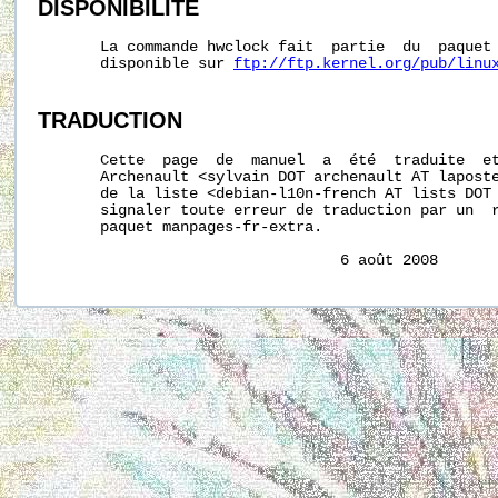
DISPONIBILITÉ
       La commande hwclock fait  partie  du  paquet 
       disponible sur 
ftp://ftp.kernel.org/pub/linu
TRADUCTION
       Cette  page  de  manuel  a  été  traduite  et
       Archenault <sylvain DOT archenault AT laposte
       de la liste <debian-l10n-french AT lists DOT 
       signaler toute erreur de traduction par un  r
       paquet manpages-fr-extra.
