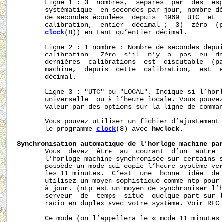
       Ligne 1 : 3  nombres,  séparés  par  des  esp
       systématique  en secondes par jour, nombre dé
       de secondes écoulées  depuis  1969  UTC  et  
       calibration,  entier  décimal ;  3)  zéro  (p
clock
(8)) en tant qu’entier décimal.

       Ligne 2 : 1 nombre : Nombre de secondes depui
       calibration.  Zéro  s’il  n’y  a  pas  eu  de
       dernières  calibrations  est  discutable  (pa
       machine,  depuis  cette  calibration,  est  e
       décimal.

       Ligne 3 : "UTC" ou "LOCAL". Indique si l’horl
       universelle  ou à l’heure locale. Vous pouvez
       valeur par des options sur la ligne de comma
       Vous pouvez utiliser un fichier d’ajustement 
       le programme 
clock
(8) avec 
hwclock
.

Synchronisation
automatique
de
l
’
horloge
machine
pa
       Vous  devez  être  au  courant  d’un  autre  
       l’horloge machine synchronisée sur certains s
       possède un mode qui copie l’heure système ver
       les 11 minutes.  C’est  une  bonne  idée  de 
       utilisez un moyen sophistiqué comme ntp pour 
       à jour. (ntp est un moyen de synchroniser l’h
       serveur  de  temps  situé  quelque part sur l
       radio en duplex avec votre système. Voir RFC 
       Ce mode (on l’appellera le « mode 11 minutes 