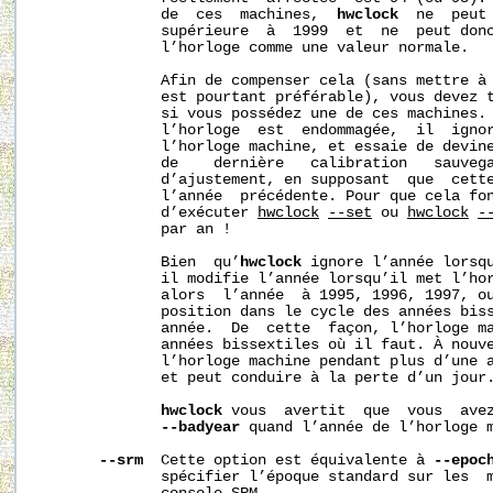
              de  ces  machines,  
hwclock
  ne  peut 
              supérieure  à  1999  et  ne  peut donc
              l’horloge comme une valeur normale.

              Afin de compenser cela (sans mettre à 
              est pourtant préférable), vous devez 
              si vous possédez une de ces machines.
              l’horloge  est  endommagée,  il  ignor
              l’horloge machine, et essaie de devine
              de    dernière   calibration   sauvega
              d’ajustement, en supposant  que  cette
              l’année  précédente. Pour que cela fon
              d’exécuter 
hwclock
--set
 ou 
hwclock
-
              par an !

              Bien  qu’
hwclock
 ignore l’année lorsqu
              il modifie l’année lorsqu’il met l’hor
              alors  l’année  à 1995, 1996, 1997, ou
              position dans le cycle des années biss
              année.  De  cette  façon, l’horloge ma
              années bissextiles où il faut. À nouve
              l’horloge machine pendant plus d’une a
              et peut conduire à la perte d’un jour.
hwclock
 vous  avertit  que  vous  avez
--badyear
 quand l’année de l’horloge m
--srm
  Cette option est équivalente à 
--epoc
              spécifier l’époque standard sur les  m