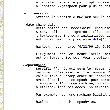
              à la valeur spécifié par l’option 
--e
              à l’option 
--getepoch
 pour plus de dét
-v
, 
--version
              Affiche la version d’
hwclock
 sur la so
--date=
cha
ne
date
              Cette option est  nécessaire  uniquem
              Sinon,  elle  est  ignorée.  Elle  spé
              l’horloge machine sera initialisée. La
              est un argument du programme 
date
(1). 
hwclock
--set
--date="9/22/96
16:45:0
              L’argument  est  en  heure locale, mêm
              est en temps universel. Voir l’option
--epoch=
ann
e
              Spécifie l’année qui sera le  début  d
              machine.  C’est-à-dire,  le  nombre d’
              valeur zéro du champ année de l’horlog
              avec  l’option  --setepoch  pour perme
              l’époque de l’horloge machine, ou sino
              à utiliser lors des accès ISA directs.
              Par exemple, sur une machine Digital U
hwclock
--setepoch
--epoch=1952