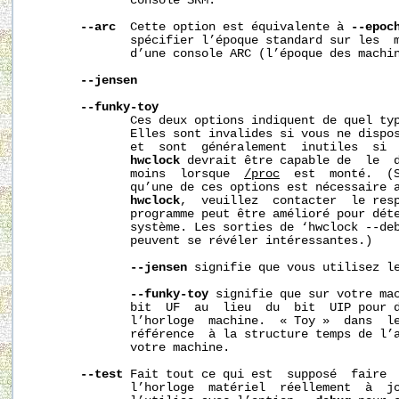
              console SRM.

--arc
  Cette option est équivalente à 
--epoc
              spécifier l’époque standard sur les  m
              d’une console ARC (l’époque des machin
--jensen
--funky-toy
              Ces deux options indiquent de quel typ
              Elles sont invalides si vous ne dispos
              et  sont  généralement  inutiles  si  
hwclock
 devrait être capable de  le  d
              moins  lorsque  
/proc
  est  monté.  (S
              qu’une de ces options est nécessaire a
hwclock
,  veuillez  contacter  le resp
              programme peut être amélioré pour déte
              système. Les sorties de ‘hwclock --deb
              peuvent se révéler intéressantes.)

--jensen
 signifie que vous utilisez le
--funky-toy
 signifie que sur votre mac
              bit  UF  au  lieu  du  bit  UIP pour d
              l’horloge  machine.  « Toy »  dans  le
              référence  à la structure temps de l’a
              votre machine.

--test
 Fait tout ce qui est  supposé  faire  
              l’horloge  matériel  réellement  à  jo