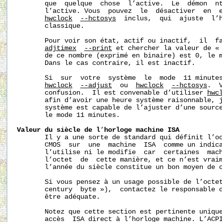
       que  quelque  chose  l’active.  Le  démon  nt
       l’active. Vous  pouvez  le  désactiver  en  e
hwclock
--hctosys
  inclus,  qui  ajuste  l’h
       classique.

       Pour voir son état, actif ou inactif,  il  fa
adjtimex
--print
 et chercher la valeur de « 
       de ce nombre (exprimé en binaire) est 0, le m
       Dans le cas contraire, il est inactif.

       Si  sur  votre  système  le  mode  11 minutes
hwclock
--adjust
  ou  
hwclock
--hctosys
.  
       confusion.  Il est convenable d’utiliser 
hwc
       afin d’avoir une heure système raisonnable, j
       système est capable de l’ajuster d’une source
       le mode 11 minutes.

Valeur
du
siècle
de
l
’
horloge
machine
ISA
       Il y a une sorte de standard qui définit l’oc
       CMOS  sur  une  machine  ISA  comme un indic
       l’utilise ni le modifie  car  certaines  mach
       l’octet  de  cette manière, et ce n’est vraim
       l’année du siècle constitue un bon moyen de c
       Si vous pensez à un usage possible de l’octet
       century  byte »),  contactez le responsable 
       être adéquate.

       Notez que cette section est pertinente unique
       accès  ISA direct à l’horloge machine. L’ACPI