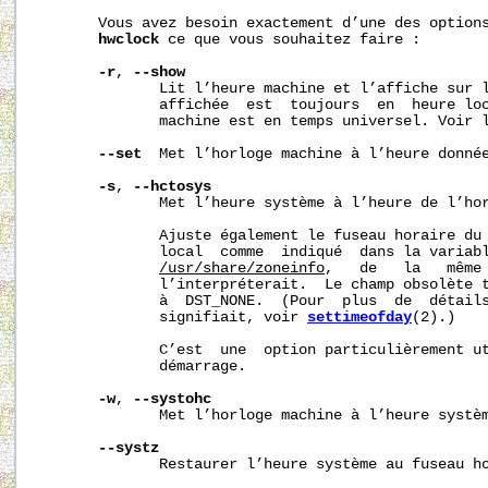
       Vous avez besoin exactement d’une des options
hwclock
 ce que vous souhaitez faire :

-r
, 
--show
              Lit l’heure machine et l’affiche sur l
              affichée  est  toujours  en  heure loc
              machine est en temps universel. Voir 
--set
  Met l’horloge machine à l’heure donné
-s
, 
--hctosys
              Met l’heure système à l’heure de l’hor
              Ajuste également le fuseau horaire du 
              local  comme  indiqué  dans la variabl
/usr/share/zoneinfo
,   de   la   même
              l’interpréterait.  Le champ obsolète t
              à  DST_NONE.  (Pour  plus  de  détails
              signifiait, voir 
settimeofday
(2).)

              C’est  une  option particulièrement ut
              démarrage.

-w
, 
--systohc
              Met l’horloge machine à l’heure systèm
--systz
              Restaurer l’heure système au fuseau ho