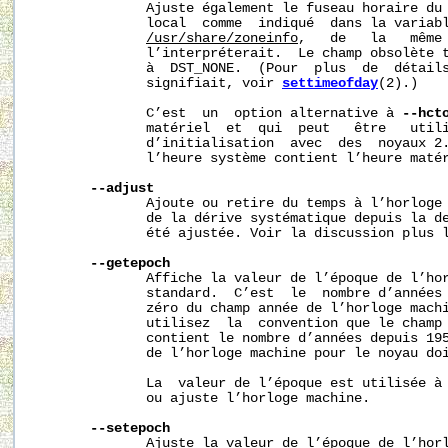
              Ajuste également le fuseau horaire du 
              local  comme  indiqué  dans la variabl
/usr/share/zoneinfo
,   de   la   même
              l’interpréterait.  Le champ obsolète t
              à  DST_NONE.  (Pour  plus  de  détails
              signifiait, voir 
settimeofday
(2).)

              C’est  un  option alternative à 
--hct
              matériel  et  qui  peut   être   utili
              d’initialisation  avec  des  noyaux 2.
              l’heure système contient l’heure matér
--adjust
              Ajoute ou retire du temps à l’horloge 
              de la dérive systématique depuis la de
              été ajustée. Voir la discussion plus l
--getepoch
              Affiche la valeur de l’époque de l’hor
              standard.  C’est  le  nombre d’années 
              zéro du champ année de l’horloge machi
              utilisez  la  convention que le champ 
              contient le nombre d’années depuis 195
              de l’horloge machine pour le noyau doi
              La  valeur de l’époque est utilisée à 
              ou ajuste l’horloge machine.

--setepoch
              Ajuste la valeur de l’époque de l’horl