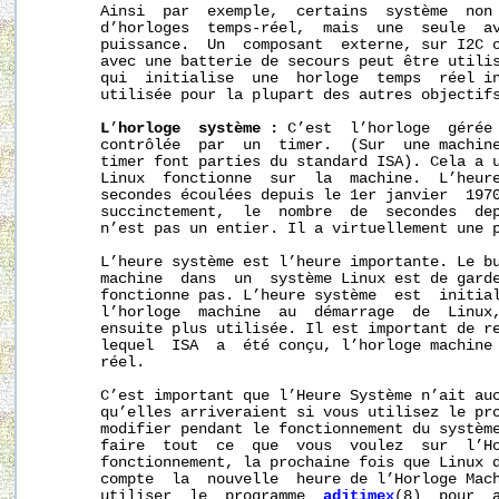
       Ainsi  par  exemple,  certains  système  non 
       d’horloges  temps-réel,  mais  une  seule  av
       puissance.  Un  composant  externe, sur I2C o
       avec une batterie de secours peut être utilis
       qui  initialise  une  horloge  temps  réel in
       utilisée pour la plupart des autres objectifs
L
’
horloge
système
:
 C’est  l’horloge  gérée 
       contrôlée  par  un  timer.  (Sur  une machine
       timer font parties du standard ISA). Cela a u
       Linux  fonctionne  sur  la  machine.  L’heure
       secondes écoulées depuis le 1er janvier  1970
       succinctement,  le  nombre  de  secondes  dep
       n’est pas un entier. Il a virtuellement une p
       L’heure système est l’heure importante. Le bu
       machine  dans  un  système Linux est de garde
       fonctionne pas. L’heure système  est  initial
       l’horloge  machine  au  démarrage  de  Linux,
       ensuite plus utilisée. Il est important de re
       lequel  ISA  a  été conçu, l’horloge machine 
       réel.

       C’est important que l’Heure Système n’ait auc
       qu’elles arriveraient si vous utilisez le pr
       modifier pendant le fonctionnement du système
       faire  tout  ce  que  vous  voulez  sur  l’Ho
       fonctionnement, la prochaine fois que Linux d
       compte  la  nouvelle  heure de l’Horloge Mach
       utiliser  le  programme  
adjtimex
(8)  pour  a