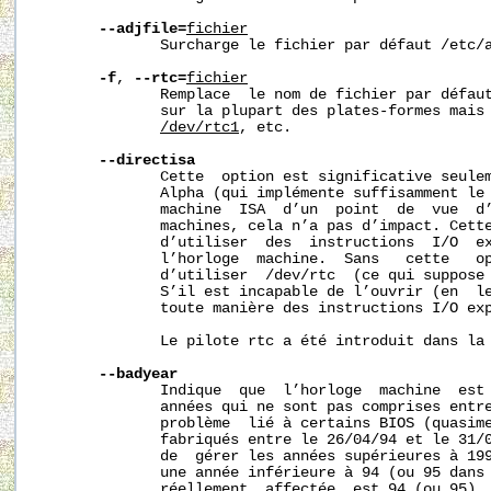
--adjfile=
fichier
              Surcharge le fichier par défaut /etc/a
-f
, 
--rtc=
fichier
              Remplace  le nom de fichier par défau
              sur la plupart des plates-formes mais
/dev/rtc1
, etc.

--directisa
              Cette  option est significative seulem
              Alpha (qui implémente suffisamment le 
              machine  ISA  d’un  point  de  vue  d
              machines, cela n’a pas d’impact. Cett
              d’utiliser  des  instructions  I/O  ex
              l’horloge  machine.  Sans   cette   o
              d’utiliser  /dev/rtc  (ce qui suppose 
              S’il est incapable de l’ouvrir (en  le
              toute manière des instructions I/O exp
              Le pilote rtc a été introduit dans la 
--badyear
              Indique  que  l’horloge  machine  est 
              années qui ne sont pas comprises entre
              problème  lié à certains BIOS (quasime
              fabriqués entre le 26/04/94 et le 31/0
              de  gérer les années supérieures à 199
              une année inférieure à 94 (ou 95 dans 
              réellement  affectée  est 94 (ou 95). 