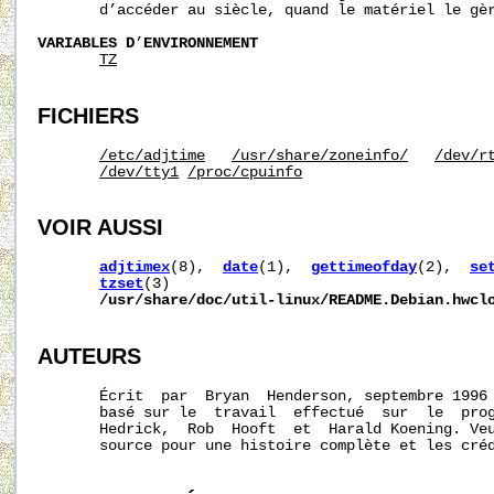
       d’accéder au siècle, quand le matériel le gèr
VARIABLES D
’
ENVIRONNEMENT
TZ
FICHIERS
/etc/adjtime
/usr/share/zoneinfo/
/dev/r
/dev/tty1
/proc/cpuinfo
VOIR AUSSI
adjtimex
(8),  
date
(1),  
gettimeofday
(2),  
se
tzset
(3)                                    
/usr/share/doc/util-linux/README.Debian.hwcl
AUTEURS
       Écrit  par  Bryan  Henderson, septembre 1996
       basé sur le  travail  effectué  sur  le  pro
       Hedrick,  Rob  Hooft  et  Harald Koening. Veu
       source pour une histoire complète et les créd