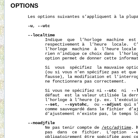
OPTIONS
       Les options suivantes s’appliquent à la plupa
-u
, 
--utc
--localtime
              Indique  que  l’horloge  machine  est 
              respectivement à  l’heure  locale.  C’
              l’horloge  machine  à  l’heure locale 
              rien n’indique ce choix dans  l’horlog
              option permet de donner cette informa
              Si  vous  spécifiez  la mauvaise optio
              (ou si vous n’en spécifiez pas et que 
              fausse), la modification et l’interrog
              ne fonctionnera pas correctement.

              Si vous ne spécifiez ni 
--utc
  ni  
--
              défaut  est la valeur utilisée la der
              l’horloge à l’heure (p. ex. l’exécutio
--set
,  
--systohc
,  ou 
--adjust
 qui s
              comme sauvegardé dans le fichier  d’aj
              d’ajustement n’existe pas, le temps lo
--noadjfile
              Ne pas tenir compte de 
/etc/adjtime
. 
              pas  dans  ce  fichier.  L’option  
--
              obligatoirement être spécifiée avec ce