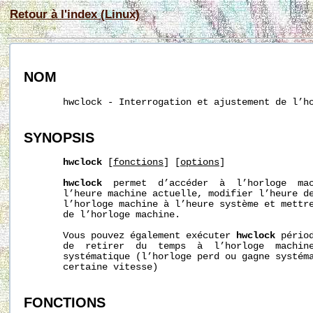
Retour à l'index (Linux)
NOM
       hwclock - Interrogation et ajustement de l’ho
SYNOPSIS
hwclock
 [
fonctions
] [
options
]

hwclock
  permet  d’accéder  à  l’horloge  mac
       l’heure machine actuelle, modifier l’heure de
       l’horloge machine à l’heure système et mettre
       de l’horloge machine.

       Vous pouvez également exécuter 
hwclock
 pério
       de  retirer  du  temps  à  l’horloge  machine
       systématique (l’horloge perd ou gagne systéma
       certaine vitesse)

FONCTIONS