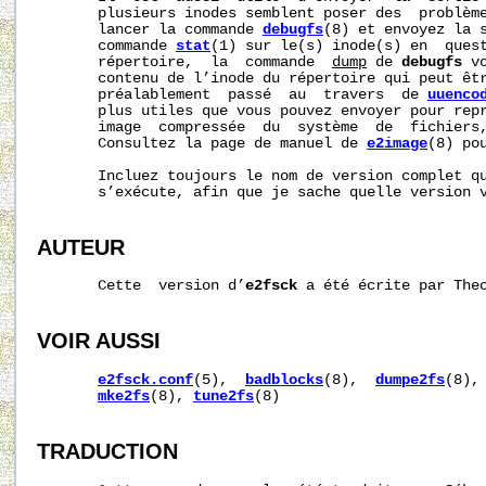
       plusieurs inodes semblent poser des  problèm
       lancer la commande 
debugfs
(8) et envoyez la s
       commande 
stat
(1) sur le(s) inode(s) en  quest
       répertoire,  la  commande  
dump
 de 
debugfs
 v
       contenu de l’inode du répertoire qui peut êtr
       préalablement  passé  au  travers  de 
uuenco
       plus utiles que vous pouvez envoyer pour repr
       image  compressée  du  système  de  fichiers
       Consultez la page de manuel de 
e2image
(8) pou
       Incluez toujours le nom de version complet q
       s’exécute, afin que je sache quelle version v
AUTEUR
       Cette  version d’
e2fsck
 a été écrite par The
VOIR AUSSI
e2fsck.conf
(5),  
badblocks
(8),  
dumpe2fs
(8),
mke2fs
(8), 
tune2fs
(8)

TRADUCTION