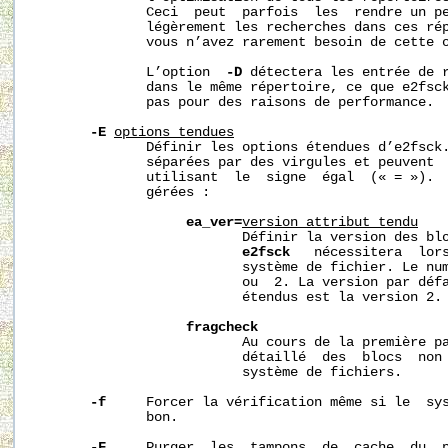
              Ceci  peut  parfois  les  rendre un pe
              légèrement les recherches dans ces rép
              vous n’avez rarement besoin de cette o
              L’option  
-D
 détectera les entrée de r
              dans le même répertoire, ce que e2fsck
              pas pour des raisons de performance.

-E
options_
tendues
              Définir les options étendues d’e2fsck.
              séparées par des virgules et peuvent  
              utilisant  le  signe  égal  (« = »).  
              gérées :

ea_ver=
version_attribut_
tendu
                          Définir la version des blo
e2fsck
   nécessitera  lors
                          système de fichier. Le num
                          ou  2. La version par défa
                          étendus est la version 2.

fragcheck
                          Au cours de la première pa
                          détaillé  des  blocs  non 
                          système de fichiers.

-f
     Forcer la vérification même si le  sys
              bon.

-F
     Purger  les  tampons  de  cache  du  p