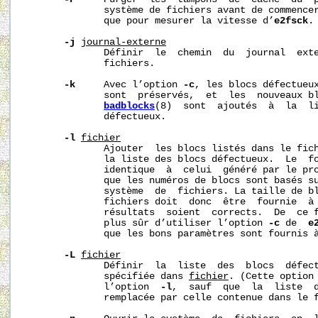
              système de fichiers avant de commencer
              que pour mesurer la vitesse d’
e2fsck
.

-j
journal-externe
              Définir  le  chemin  du  journal  exte
              fichiers.

-k
     Avec l’option 
-c
, les blocs défectueux
              sont  préservés,  et  les  nouveaux bl
badblocks
(8)  sont  ajoutés  à  la  li
              défectueux.

-l
fichier
              Ajouter  les blocs listés dans le fic
              la liste des blocs défectueux.  Le  fo
              identique  à  celui  généré par le pr
              que les numéros de blocs sont basés su
              système  de  fichiers. La taille de bl
              fichiers doit  donc  être  fournie  à
              résultats  soient  corrects.  De  ce f
              plus sûr d’utiliser l’option 
-c
 de  
e
              que les bons paramètres sont fournis 
-L
fichier
              Définir  la  liste  des  blocs  défect
              spécifiée dans 
fichier
. (Cette option 
              l’option  
-l
,  sauf  que  la  liste  d
              remplacée par celle contenue dans le f