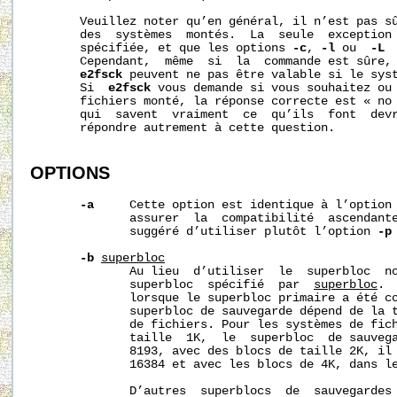
       Veuillez noter qu’en général, il n’est pas s
       des  systèmes  montés.  La  seule  exception
       spécifiée, et que les options 
-c
, 
-l
 ou  
-L
 
       Cependant,  même  si  la  commande est sûre, 
e2fsck
 peuvent ne pas être valable si le syst
       Si  
e2fsck
 vous demande si vous souhaitez ou 
       fichiers monté, la réponse correcte est « no 
       qui  savent  vraiment  ce  qu’ils  font  devr
       répondre autrement à cette question.

OPTIONS
-a
     Cette option est identique à l’option
              assurer  la  compatibilité  ascendante
              suggéré d’utiliser plutôt l’option 
-p
-b
superbloc
              Au lieu  d’utiliser  le  superbloc  no
              superbloc  spécifié  par  
superbloc
. 
              lorsque le superbloc primaire a été co
              superbloc de sauvegarde dépend de la t
              de fichiers. Pour les systèmes de fich
              taille  1K,  le  superbloc  de sauvega
              8193, avec des blocs de taille 2K, il 
              16384 et avec les blocs de 4K, dans le
              D’autres  superblocs  de  sauvegardes 