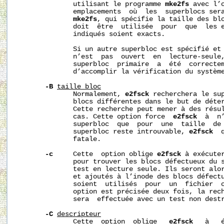
              utilisant le programme 
mke2fs
 avec l’
              emplacements  où  les  superblocs ser
mke2fs
, qui spécifie la taille des blo
              doit  être  utilisée  pour  que  les e
              indiqués soient exacts.

              Si un autre superbloc est spécifié et 
              n’est  pas  ouvert  en  lecture-seule,
              superbloc  primaire  a  été  correctem
              d’accomplir la vérification du système
-B
taille_bloc
              Normalement, 
e2fsck
 recherchera le sup
              blocs différentes dans le but de déter
              Cette recherche peut mener à des résul
              cas. Cette option force  
e2fsck
  à  n
              superbloc  que  pour  une  taille  de 
              superbloc reste introuvable, 
e2fsck
  
              fatale.

-c
     Cette  option oblige 
e2fsck
 à exécute
              pour trouver les blocs défectueux du s
              test en lecture seule. Ils seront alor
              et ajoutés à l’inode des blocs défectu
              soient  utilisés  pour  un  fichier  o
              option est précisée deux fois, la rech
              sera  effectuée avec un test non destr
-C
descripteur
              Cette  option  oblige   
e2fsck
   à   