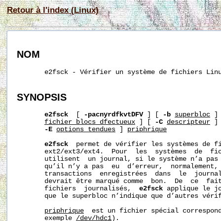
Retour à l'index (Linux)
NOM
       e2fsck - Vérifier un système de fichiers Linu
SYNOPSIS
e2fsck
  [ 
-pacnyrdfkvtDFV
 ] [ 
-b
superbloc
 ]
fichier_blocs_d
fectueux
 ] [ 
-C
descripteur
 ]
-E
options_
tendues
 ] 
p
riph
rique
e2fsck
  permet de vérifier les systèmes de fi
       ext2/ext3/ext4.  Pour  les  systèmes  de  fic
       utilisent  un journal, si le système n’a pas 
       qu’il n’y a pas  eu  d’erreur,  normalement, 
       transactions  enregistrées  dans  le  journal
       devrait être marqué comme  bon.  De  ce  fait
       fichiers  journalisés,  
e2fsck
 applique le jo
       que le superbloc n’indique que d’autres vérif
p
riph
rique
  est un fichier spécial correspond
       exemple 
/dev/hdc1
).
