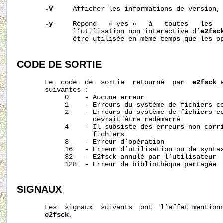
-V
     Afficher les informations de version, 
-y
     Répond   « yes »   à   toutes   les   
              l’utilisation non interactive d’
e2fsc
              être utilisée en même temps que les o
CODE
DE
SORTIE
       Le  code  de  sortie  retourné  par  
e2fsck
 
       suivantes :

            0    - Aucune erreur

            1    - Erreurs du système de fichiers co
            2    - Erreurs du système de fichiers co
                   devrait être redémarré

            4    - Il subsiste des erreurs non corri
                   fichiers

            8    - Erreur d’opération

            16   - Erreur d’utilisation ou de syntax
            32   - E2fsck annulé par l’utilisateur

            128  - Erreur de bibliothèque partagée

SIGNAUX
       Les  signaux  suivants  ont  l’effet mentionn
e2fsck
.
