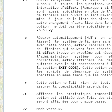
-n
     Ouvrir le système  de  fichiers  en  l
              « non »  à  toutes  les questions. Cec
              interactive d’
e2fsck
. (Remarque : si 
              sont  aussi  spécifiées en plus de l’
              de fichiers sera ouvert en lecture-écr
              mise  à  jour  de la liste des blocs d
              autre changement n’aura lieu dans le s
              option  ne doit pas être spécifiée en 
-p
 ou 
-y
.

-p
     Réparer automatiquement (NdT :  en  an
              lisser)  le  système de fichiers sans 
              Avec cette option, 
e2fsck
 réparera tou
              de  fichiers qui peuvent être réparés 
              Si 
e2fsck
 trouve un problème qui néces
              l’administrateur   système   pour   ef
              correctives, 
e2fsck
 affichera une  des
              quittera avec le bit correspondant à l
              la section 
EXIT
CODE
). Cette option es
              les  scripts  de  démarrage  du  systè
              spécifiée en même temps que les optio
-r
     Cette option ne fait  rien  du  tout, 
              assurer la compatibilité ascendante.

-t
     Afficher  les  statistiques  temporel
              option est utilisée deux fois, des sta
              seront affichées pour chaque passe.

-v
     Mode verbeux.
