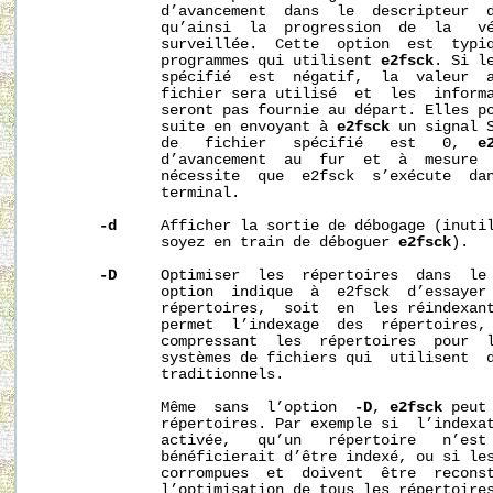
              d’avancement  dans  le  descripteur  d
              qu’ainsi  la  progression  de  la   vé
              surveillée.  Cette  option  est  typiq
              programmes qui utilisent 
e2fsck
. Si l
              spécifié  est  négatif,  la  valeur  a
              fichier sera utilisé  et  les  informa
              seront pas fournie au départ. Elles po
              suite en envoyant à 
e2fsck
 un signal S
              de   fichier   spécifié   est   0,  
e
              d’avancement  au  fur  et  à  mesure  
              nécessite  que  e2fsck  s’exécute  dan
              terminal.

-d
     Afficher la sortie de débogage (inutil
              soyez en train de déboguer 
e2fsck
).

-D
     Optimiser  les  répertoires  dans  le 
              option  indique  à  e2fsck  d’essayer 
              répertoires,  soit  en  les réindexant
              permet  l’indexage  des  répertoires, 
              compressant  les  répertoires  pour  l
              systèmes de fichiers qui  utilisent  d
              traditionnels.

              Même  sans  l’option  
-D
, 
e2fsck
 peut
              répertoires. Par exemple si  l’indexat
              activée,   qu’un   répertoire   n’est 
              bénéficierait d’être indexé, ou si les
              corrompues  et  doivent  être  recons
              l’optimisation de tous les répertoires