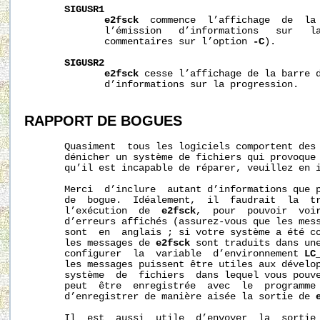
SIGUSR1
e2fsck
  commence  l’affichage  de  la 
              l’émission   d’informations   sur   la
              commentaires sur l’option 
-C
).

SIGUSR2
e2fsck
 cesse l’affichage de la barre d
              d’informations sur la progression.

RAPPORT
DE
BOGUES
       Quasiment  tous les logiciels comportent des 
       dénicher un système de fichiers qui provoque
       qu’il est incapable de réparer, veuillez en i
       Merci  d’inclure  autant d’informations que p
       de  bogue.  Idéalement,  il  faudrait  la  tr
       l’exécution  de  
e2fsck
,  pour  pouvoir  voir
       d’erreurs affichés (assurez-vous que les mes
       sont  en  anglais ; si votre système a été co
       les messages de 
e2fsck
 sont traduits dans une
       configurer  la  variable  d’environnement 
LC
       les messages puissent être utiles aux dévelop
       système  de  fichiers  dans lequel vous pouve
       peut  être  enregistrée  avec  le  programme
       d’enregistrer de manière aisée la sortie de 
       Il  est  aussi  utile  d’envoyer  la  sortie