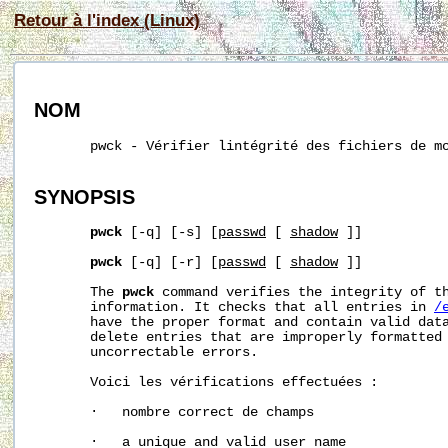
Retour à l'index (Linux)
NOM
       pwck - Vérifier lintégrité des fichiers de mo
SYNOPSIS
pwck
 [-q] [-s] [
passwd
 [ 
shadow
 ]]

pwck
 [-q] [-r] [
passwd
 [ 
shadow
 ]]

       The 
pwck
 command verifies the integrity of th
       information. It checks that all entries in 
/
       have the proper format and contain valid data
       delete entries that are improperly formatted 
       uncorrectable errors.

       Voici les vérifications effectuées :

       ·   nombre correct de champs

       ·   a unique and valid user name
