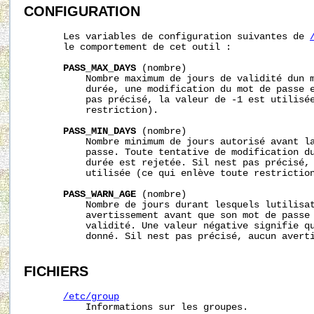
CONFIGURATION
       Les variables de configuration suivantes de 
       le comportement de cet outil :

PASS_MAX_DAYS
 (nombre)

           Nombre maximum de jours de validité dun m
           durée, une modification du mot de passe e
           pas précisé, la valeur de -1 est utilisée
           restriction).

PASS_MIN_DAYS
 (nombre)

           Nombre minimum de jours autorisé avant la
           passe. Toute tentative de modification du
           durée est rejetée. Sil nest pas précisé, 
           utilisée (ce qui enlève toute restriction
PASS_WARN_AGE
 (nombre)

           Nombre de jours durant lesquels lutilisat
           avertissement avant que son mot de passe 
           validité. Une valeur négative signifie qu
           donné. Sil nest pas précisé, aucun averti
FICHIERS
/etc/group
           Informations sur les groupes.
