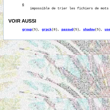
6
           impossible de trier les fichiers de mots 
VOIR AUSSI
group
(5), 
grpck
(8), 
passwd
(5), 
shadow
(5), 
us