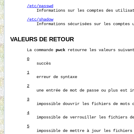
/etc/passwd
           Informations sur les comptes des utilisat
/etc/shadow
           Informations sécurisées sur les comptes u
VALEURS DE RETOUR
       La commande 
pwck
 retourne les valeurs suivant
0
           succès

1
           erreur de syntaxe

2
           une entrée de mot de passe ou plus est in
3
           impossible douvrir les fichiers de mots d
4
           impossible de verrouiller les fichiers de
5
           impossible de mettre à jour les fichiers 