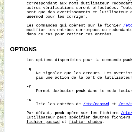
       correspondant aux noms dutilisateur redondant
       autres vérifications seront effectuées. Toute
       sont que des avertissements et lutilisateur e
usermod
 pour les corriger.

       Les commandes qui opèrent sur le fichier 
/et
       modifier les entrées corrompues ou redondant
       dans ce cas pour retirer ces entrées.

OPTIONS
       Les options disponibles pour la commande 
pwc
-q
           Ne signaler que les erreurs. Les avertiss
           pas une action de la part de lutilisateur
-r
           Permet dexécuter 
pwck
 dans le mode lectur
-s
           Trie les entrées de 
/etc/passwd
 et 
/etc/
       Par défaut, 
pwck
 opère sur les fichiers 
/etc
       Lutilisateur peut spécifier dautres fichiers 
fichier_passwd
 et 
fichier_shadow
.
