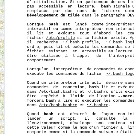
       d’initialisation. Si un quelconque de ces fic
       pas  accessible  en  lecture,  
bash
 signale u
       remplacés  par  des  noms  de  fichiers  comm
Développement
du
tilde
 dans le paragraphe 
DÉ
       Lorsque  
bash
  est  lancé  comme interpréteur
       interactif ou comme interpréteur non interac
       il  lit  et  exécute  tout  d’abord  les  com
       fichier 
/etc/profile
 si ce fichier existe. Ap
       il  recherche  
~/.bash_profile
,  
~/.bash_log
       ordre, puis lit et exécute les commandes se t
       fichier  existant  et  accessible en lecture
       être  utilisée  à  l’appel   de   l’interprét
       comportement.

       Lorsqu’un  interpréteur  de commandes de con
       exécute les commandes du fichier 
~/.bash_log
       Quand un interpréteur interactif démarre sans
       commandes  de  connexion, 
bash
 lit et exécute
       dans 
/etc/bash.bashrc
 et 
~/.bashrc
 s’ils exis
       être  empêché  à  l’aide  de l’option 
--norc
       forcera 
bash
 à lire et exécuter les commande
       dans 
/etc/bash.bashrc
 et 
~/.bashrc
.

       Quand  
bash
  est  démarré  de  façon  non int
       lancer   un   script,   il   consulte   la  
       l’environnement,  développe  son  contenu  si
       cette valeur comme le nom d’un fichier à  li
       comporte comme si la commande suivante était 