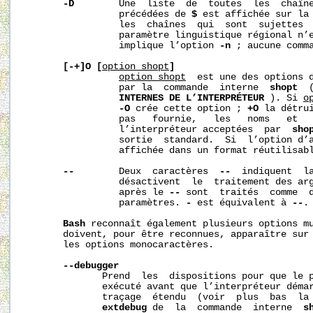
-D
        Une  liste  de  toutes  les  chaîne
                 précédées de 
$
 est affichée sur la 
                 les  chaînes  qui  sont  sujettes  
                 paramètre linguistique régional n’
                 implique l’option 
-n
 ; aucune comma
[-+]O
[
option_shopt
]
option_shopt
  est une des options d
                 par la  commande  interne  
shopt
  
INTERNES DE L’INTERPRÉTEUR
 ). Si 
o
-O
 crée cette option ; 
+O
 la détru
                 pas   fournie,   les   noms   et   
                 l’interpréteur acceptées  par  
sho
                 sortie  standard.  Si  l’option d’
                 affichée dans un format réutilisabl
--
        Deux  caractères  
--
  indiquent  la
                 désactivent  le  traitement des arg
                 après le 
--
 sont  traités  comme  d
                 paramètres. 
-
 est équivalent à 
--
.

Bash
 reconnaît également plusieurs options mu
       doivent, pour être reconnues, apparaître sur 
       les options monocaractères.

--debugger
              Prend  les  dispositions pour que le p
              exécuté avant que l’interpréteur démar
              traçage  étendu  (voir  plus  bas  la 
extdebug
 de  la  commande  interne  
s