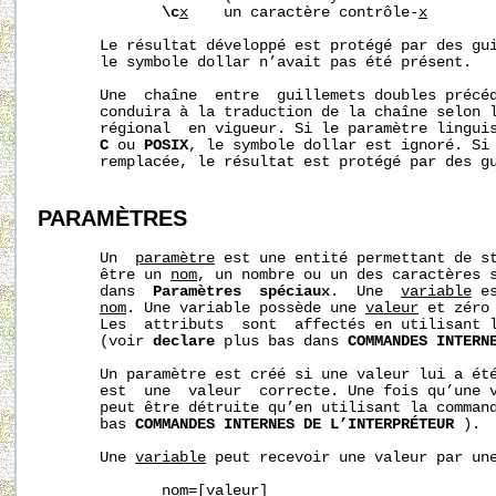
\c
x
    un caractère contrôle-
x
       Le résultat développé est protégé par des gui
       le symbole dollar n’avait pas été présent.

       Une  chaîne  entre  guillemets doubles précé
       conduira à la traduction de la chaîne selon l
       régional  en vigueur. Si le paramètre linguis
C
 ou 
POSIX
, le symbole dollar est ignoré. Si 
       remplacée, le résultat est protégé par des gu
PARAMÈTRES
       Un  
paramètre
 est une entité permettant de st
       être un 
nom
, un nombre ou un des caractères s
       dans  
Paramètres  spéciaux
.  Une  
variable
 e
nom
. Une variable possède une 
valeur
 et zéro
       Les  attributs  sont  affectés en utilisant 
       (voir 
declare
 plus bas dans 
COMMANDES INTERN
       Un paramètre est créé si une valeur lui a été
       est  une  valeur  correcte. Une fois qu’une v
       peut être détruite qu’en utilisant la comman
       bas 
COMMANDES INTERNES DE L’INTERPRÉTEUR
 ).

       Une 
variable
 peut recevoir une valeur par une
nom
=[
valeur
]
