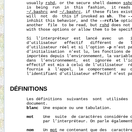
       usually 
rshd
, or the secure shell daemon 
ssh
       is  being  run  in  this  fashion,  it reads 
~/.bashrc
 and 
~/.bashrc
, if these files exist
       will  not  do  this if invoked as 
sh
.  The 
-
       inhibit this behavior, and the 
--rcfile
 opti
       another  file  to be read, but 
rshd
 does not 
       with those options or allow them to be specif
       Si  l’interpréteur  est  lancé  avec   un   i
       d’utilisateur   effectif   différent   de   l
       d’utilisateur réel et si l’option 
-p
 n’est pa
       d’initialisation  n’est lu, les fonctions de 
       importées depuis l’environnement, la variabl
       dans  l’environnement,  est  ignorée  et l’id
       effectif est mis à celui de l’utilisateur  r
       fournie  à  l’appel,  le  comportement  au  d
       l’identifiant d’utilisateur effectif n’est pa
DÉFINITIONS
       Les définitions  suivantes  sont  utilisées  
       document.

blanc
  Une espace ou une tabulation.

mot
    Une  suite  de caractères considérée c
              par l’interpréteur. On parle égalemen
nom
    Un 
mot
 ne contenant que des  caractère