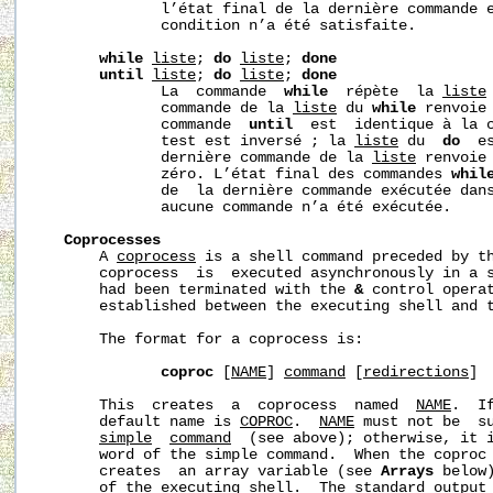
              l’état final de la dernière commande e
              condition n’a été satisfaite.

while
liste
; 
do
liste
; 
done
until
liste
; 
do
liste
; 
done
              La  commande  
while
  répète  la 
liste
              commande de la 
liste
 du 
while
 renvoie 
              commande  
until
  est  identique à la 
              test est inversé ; la 
liste
 du  
do
  e
              dernière commande de la 
liste
 renvoie 
              zéro. L’état final des commandes 
whil
              de  la dernière commande exécutée dan
              aucune commande n’a été exécutée.

Coprocesses
       A 
coprocess
 is a shell command preceded by t
       coprocess  is  executed asynchronously in a s
       had been terminated with the 
&
 control operat
       established between the executing shell and t
       The format for a coprocess is:

coproc
 [
NAME
] 
command
 [
redirections
]

       This  creates  a  coprocess  named  
NAME
.  I
       default name is 
COPROC
.  
NAME
 must not be  s
simple
command
  (see above); otherwise, it i
       word of the simple command.  When the coproc 
       creates  an array variable (see 
Arrays
 below
       of the executing shell.  The standard output