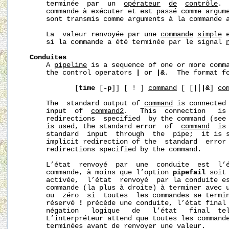
       terminée  par  un  
opérateur
de
contrôle
. 
       commande à exécuter et est passé comme argume
       sont transmis comme arguments à la commande a
       La  valeur renvoyée par une 
commande
simple
 
       si la commande a été terminée par le signal 
Conduites
       A 
pipeline
 is a sequence of one or more comma
       the control operators 
|
 or 
|&
.  The format fo
              [
time
 [
-p
]] [ ! ] 
command
 [ [
|
│
|&
] 
co
       The  standard output of 
command
 is connected 
       input  of  
command2
.   This  connection   is 
       redirections  specified  by the command (see
       is used, the standard error  of  
command
  is
       standard  input  through  the  pipe;  it is 
       implicit redirection of the  standard  error 
       redirections specified by the command.

       L’état  renvoyé  par  une  conduite  est  l’é
       commande, à moins que l’option 
pipefail
 soit
       activée,  l’état  renvoyé  par la conduite es
       commande (la plus à droite) à terminer avec u
       ou  zéro  si  toutes  les commandes se termin
       réservé 
!
 précède une conduite, l’état final 
       négation   logique   de   l’état   final  tel
       L’interpréteur attend que toutes les commande
       terminées avant de renvoyer une valeur.
