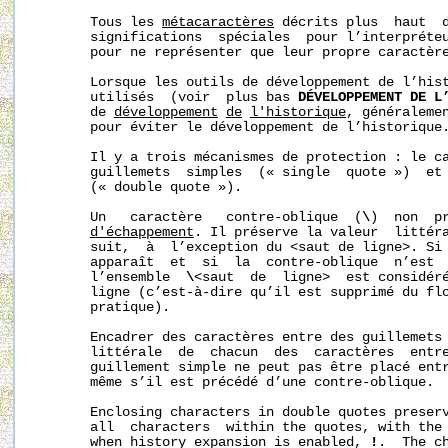
       Tous les 
métacaractères
 décrits plus  haut  
       significations  spéciales  pour l’interpréteu
       pour ne représenter que leur propre caractère
       Lorsque les outils de développement de l’hist
       utilisés  (voir  plus bas 
DÉVELOPPEMENT DE L
       de 
développement
de
l'historique
, généraleme
       pour éviter le développement de l’historique.
       Il y a trois mécanismes de protection : le ca
       guillemets  simples  (« single  quote »)  et 
       (« double quote »).

       Un   caractère   contre-oblique  (
\
)  non  p
d'échappement
. Il préserve la valeur  littéra
       suit,  à  l’exception du <saut de ligne>. Si
       apparaît  et  si  la  contre-oblique  n’est  
       l’ensemble  
\
<saut  de  ligne>  est considéré
       ligne (c’est-à-dire qu’il est supprimé du flo
       pratique).

       Encadrer des caractères entre des guillemets 
       littérale  de  chacun  des  caractères  entre
       guillement simple ne peut pas être placé entr
       même s’il est précédé d’une contre-oblique.

       Enclosing characters in double quotes preserv
       all  characters  within the quotes, with the
       when history expansion is enabled, 
!
.  The c