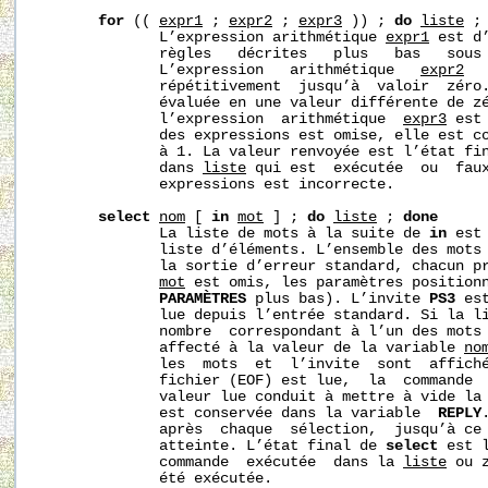
for
 (( 
expr1
 ; 
expr2
 ; 
expr3
 )) ; 
do
liste
 ;
              L’expression arithmétique 
expr1
 est d
              règles   décrites   plus   bas   sous
              L’expression   arithmétique   
expr2
  
              répétitivement  jusqu’à  valoir  zéro
              évaluée en une valeur différente de z
              l’expression  arithmétique  
expr3
 est
              des expressions est omise, elle est co
              à 1. La valeur renvoyée est l’état fin
              dans 
liste
 qui est  exécutée  ou  faux
              expressions est incorrecte.

select
nom
 [ 
in
mot
 ] ; 
do
liste
 ; 
done
              La liste de mots à la suite de 
in
 est
              liste d’éléments. L’ensemble des mots 
              la sortie d’erreur standard, chacun p
mot
 est omis, les paramètres positionn
PARAMÈTRES
 plus bas). L’invite 
PS3
 es
              lue depuis l’entrée standard. Si la li
              nombre  correspondant à l’un des mots 
              affecté à la valeur de la variable 
no
              les  mots  et  l’invite  sont  affiché
              fichier (EOF) est lue,  la  commande  
              valeur lue conduit à mettre à vide la
              est conservée dans la variable  
REPLY
              après  chaque  sélection,  jusqu’à ce
              atteinte. L’état final de 
select
 est 
              commande  exécutée  dans la 
liste
 ou 
              été exécutée.
