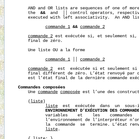
       AND and OR lists are sequences of one of more
       the  
&&
  and  ││ control operators, respectiv
       executed with left associativity.  An AND lis
commande_1
&&
commande_2
commande_2
 est exécutée si, et seulement si,
       final de zéro.

       Une liste OU a la forme

commande_1
 ││ 
commande_2
commande_2
  est  exécutée si et seulement si
       final différent de zéro. L’état renvoyé par d
       est l’état final de la dernière commande exéc
Commandes composées
       Une 
commande
composée
 est l’une des construct
       (
liste
)

liste
  est  exécutée  dans  un  sous-i
ENVIRONNEMENT D’EXÉCUTION DES COMMAND
              variables    et    les    commandes   
              l’environnement de l’interpréteur n’on
              la  commande  se  termine. L’état renv
liste
.

       { 
liste
; }
