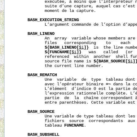
              exécutée, à moins que l’interpréteur n
              suite d’une capture, auquel cas c’est 
              moment de la capture.

BASH_EXECUTION_STRING
              L’argument commande de l’option d’app
BASH_LINENO
              An  array  variable whose members are 
              files   corresponding    to    each  
${BASH_LINENO[
$i
]}
  is  the line numbe
${FUNCNAME[
$i
]}
   was   called   (or 
              referenced  within  another  shell fun
              source file name is 
${BASH_SOURCE[
$i
]
              the current line number.

BASH_REMATCH
              Une  variable  de  type  tableau dont 
              avec l’opérateur binaire 
=~
 dans la c
              L’élément  d’indice 0 est la partie de
              l’expression rationnelle complète. L’
              partie  de  la  chaîne correspondant 
              entre parenthèses. Cette variable est 
BASH_SOURCE
              Une variable de type tableau dont les 
              fichiers  source  correspondants  aux 
              tableau 
FUNCNAME
.

BASH_SUBSHELL