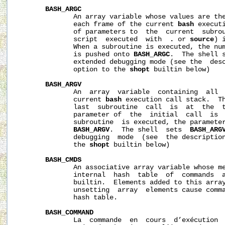
BASH_ARGC
              An array variable whose values are the
              each frame of the current 
bash
 execut
              of parameters to  the  current  subrou
              script  executed  with  
.
 or 
source
) 
              When a subroutine is executed, the num
              is pushed onto 
BASH_ARGC
.  The shell 
              extended debugging mode (see the  des
              option to the 
shopt
 builtin below)

BASH_ARGV
              An  array  variable  containing  all  
              current 
bash
 execution call stack.  Th
              last  subroutine  call  is  at  the  t
              parameter of  the  initial  call  is  
              subroutine  is executed, the parameter
BASH_ARGV
.  The shell  sets  
BASH_ARG
              debugging  mode  (see  the descriptio
              the 
shopt
 builtin below)

BASH_CMDS
              An associative array variable whose me
              internal  hash  table  of  commands  
              builtin.  Elements added to this array
              unsetting  array  elements cause comma
              hash table.

BASH_COMMAND
              La  commande  en  cours  d’exécution  