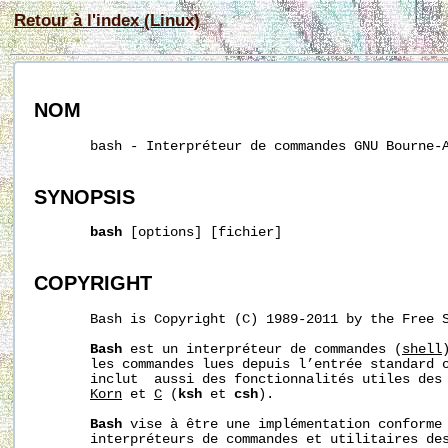
Retour à l'index (Linux)
NOM
       bash - Interpréteur de commandes GNU Bourne-A
SYNOPSIS
bash
 [options] [fichier]

COPYRIGHT
       Bash is Copyright (C) 1989-2011 by the Free S
Bash
 est un interpréteur de commandes (
shell
       les commandes lues depuis l’entrée standard 
       inclut  aussi des fonctionnalités utiles des 
Korn
 et 
C
 (
ksh
 et 
csh
).

Bash
 vise à être une implémentation conforme 
       interpréteurs de commandes et utilitaires des