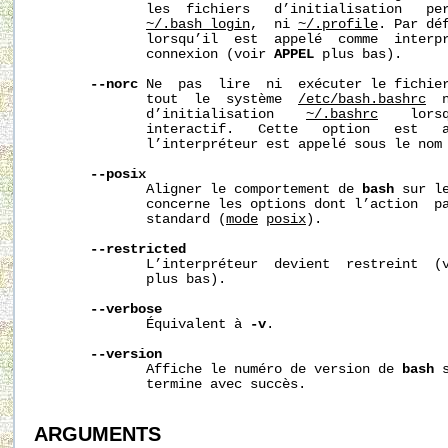
              les  fichiers   d’initialisation   pe
~/.bash_login
,  ni 
~/.profile
. Par dé
              lorsqu’il  est  appelé  comme  interpr
              connexion (voir 
APPEL
 plus bas).

--norc
 Ne  pas  lire  ni  exécuter le fichier
              tout  le  système  
/etc/bash.bashrc
  
              d’initialisation    
~/.bashrc
    lorsq
              interactif.   Cette   option   est   a
              l’interpréteur est appelé sous le nom
--posix
              Aligner le comportement de 
bash
 sur l
              concerne les options dont l’action  pa
              standard (
mode
posix
).

--restricted
              L’interpréteur  devient  restreint  (
              plus bas).

--verbose
              Équivalent à 
-v
.

--version
              Affiche le numéro de version de 
bash
 
              termine avec succès.

ARGUMENTS