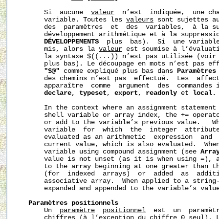
       Si  aucune  
valeur
  n’est  indiquée,  une cha
       variable. Toutes les 
valeurs
 sont sujettes au
       des  paramètres  et  des  variables,  à la su
       développement arithmétique et à la suppressio
DÉVELOPPEMENTS
  plus  bas).  Si  une variabl
       mis, alors la 
valeur
 est soumise à l’évaluati
       la syntaxe $((...)) n’est pas utilisée (voir
       plus bas). Le découpage en mots n’est pas eff
"$@"
 comme expliqué plus bas dans 
Paramètres
       des chemins n’est pas  effectué.  Les  affect
       apparaître  comme  argument  des  commandes 
declare
, 
typeset
, 
export
, 
readonly
 et 
local
.

       In the context where an assignment statement 
       shell variable or array index, the += operato
       or add to the variable’s previous value.   Wh
       variable  for  which  the  integer  attribut
       evaluated as an arithmetic  expression  and  
       current value, which is also evaluated.  When
       variable using compound assignment (see 
Arra
       value is not unset (as it is when using =), a
       to the array beginning at one greater than th
       (for  indexed  arrays)  or  added  as  additi
       associative array.  When applied to a string
       expanded and appended to the variable’s value
Paramètres positionnels
       Un  
paramètre
positionnel
  est  un  paramètr
       chiffres (à l’exception du chiffre 0 seul). L