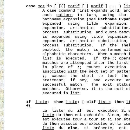
case
mot
in
 [ [(] 
motif
 [ 
|
motif
 ] ... ) 
li
              A 
case
 command first expands 
word
, an
              each  
pattern
  in  turn,  using  the  
              pathname expansion (see 
Pathname
Expa
              expanded   using   tilde   expansion, 
              expansion,  arithmetic   substitution,
              process  substitution  and quote remo
              is  expanded  using  tilde  expansion,
              expansion,  arithmetic  substitution, 
              process  substitution.   If  the  she
              enabled,  the  match  is performed wit
              alphabetic characters.  When a match i
list
  is  executed.   If  the 
;;
 oper
              matches are attempted after the first
              in  place  of  
;;
  causes  execution 
              associated with the next set of patte
;;
  causes  the  shell  to  test  the 
              statement,  if  any,  and  execute  a
              successful  match.   The  exit  status
              matches.  Otherwise, it is the exit st
              executed in 
list
.

if
liste
;  
then
liste
; [ 
elif
liste
; 
then
l
fi
              La  
liste
  du  
if
  est  exécutée. Si s
liste
 du 
then
 est exécutée. Sinon, ch
              est exécutée tour à tour et si son ét
              du 
then
 associé est exécutée et la com
liste
  du  
else
,  si  présente,  est  