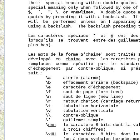
       their  special meaning within double quotes. 
       special meaning only when followed by one of 
$
,  
`
,  
"
, 
\
, or 
<newline>
.  A double quote m
       quotes by preceding it with a backslash.  If 
       will  be  performed  unless  an 
!
 appearing i
       using a backslash.  The backslash preceding 
       Les caractères  spéciaux  
*
  et  
@
  ont  des 
       lorsqu’ils  se  trouvent  entre des guilleme
       plus bas).

       Les mots de la forme 
$
'
chaîne
' sont traités s
       développé  en  
chaîne
  avec  les caractères p
       remplacés  comme  spécifié  par  le  standard
       d’échappement  par  contre-oblique,  si  prés
       suit :

\a
     alerte (alarme)

\b
     effacement arrière (backspace)

\e
     caractère d’échappement

\f
     saut de page (form feed)

\n
     saut de ligne (new line)

\r
     retour chariot (carriage return
\t
     tabulation horizontale

\v
     tabulation verticale

\\
     contre-oblique

\'
     guillemet simple

\
nnn
   le caractère 8 bits dont la va
                     à trois chiffres)

\x
HH
   le  caractère  8 bits  dont la
                     (un à deux symboles hexadécimau