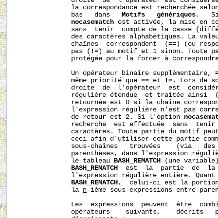
              droite  de  l’opérateur est considérée
              la correspondance est recherchée selon
              bas   dans   
Motifs
génériques
.   S
nocasematch
 est activée, la mise en co
              sans  tenir  compte de la casse (diffé
              des caractères alphabétiques. La valeu
              chaînes  correspondent  (
==
) (ou respe
              pas (
!=
) au motif et 1 sinon. Toute pa
              protégée pour la forcer à correspondre
              Un opérateur binaire supplémentaire, 
              même priorité que 
==
 et 
!=
. Lors de so
              droite  de  l'opérateur  est  considér
              régulière étendue  et traitée ainsi  
              retournée est 0 si la chaîne correspon
              l'expression régulière n'est pas corre
              de retour est 2. Si l'option 
nocasema
              recherche  est effectuée  sans  tenir 
              caractères. Toute partie du motif peut
              ceci afin d'utiliser cette partie comm
              sous-chaînes   trouvées    (via   des 
              parenthèses, dans l'expression réguliè
              le tableau 
BASH_REMATCH
 (une variable)
BASH_REMATCH
  est  la  partie  de  la 
              l'expression régulière entière. Quant
BASH_REMATCH
,  celui-ci est la portion
              la 
n
-ième sous-expressions entre paren
              Les  expressions  peuvent  être  combi
              opérateurs    suivants,    décrits   p