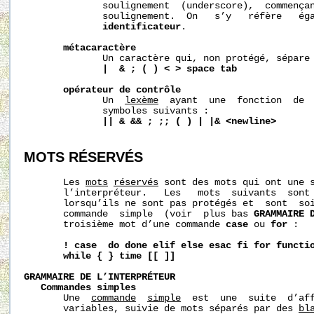
              soulignement  (underscore),  commençan
              soulignement.  On   s’y   réfère   éga
identificateur
.

métacaractère
              Un caractère qui, non protégé, sépare 
|  & ; ( ) < > space tab
opérateur de contrôle
              Un  
lexème
  ayant  une  fonction  de  
              symboles suivants :

|| & && ; ;; ( ) | |& <newline>
MOTS RÉSERVÉS
       Les 
mots
réservés
 sont des mots qui ont une s
       l’interpréteur.   Les   mots  suivants  sont 
       lorsqu’ils ne sont pas protégés et  sont  soi
       commande  simple  (voir  plus bas 
GRAMMAIRE 
       troisième mot d’une commande 
case
 ou 
for
 :

! case  do done elif else esac fi for functi
while { } time [[ ]]
GRAMMAIRE DE L’INTERPRÉTEUR
Commandes simples
       Une  
commande
simple
  est  une  suite  d’aff
       variables, suivie de mots séparés par des 
bl