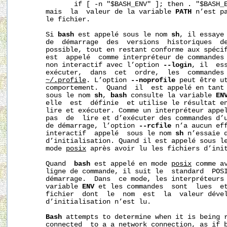
              if [ -n "$BASH_ENV" ]; then . "$BASH_E
       mais  la  valeur de la variable 
PATH
 n’est pa
       le fichier.

       Si 
bash
 est appelé sous le nom 
sh
, il essaye 
       de  démarrage  des  versions  historiques  d
       possible, tout en restant conforme aux spécif
       est  appelé  comme interpréteur de commandes 
       non interactif avec l’option 
--login
, il  ess
       exécuter,  dans  cet  ordre,  les  commandes
~/.profile
. L’option 
--noprofile
 peut être ut
       comportement.  Quand  il  est appelé en tant 
       sous le nom 
sh
, 
bash
 consulte la variable 
EN
       elle  est  définie  et utilise le résultat en
       lire et exécuter. Comme un interpréteur appe
       pas  de  lire et d’exécuter des commandes d’u
       de démarrage, l’option 
--rcfile
 n’a aucun eff
       interactif  appelé  sous le nom 
sh
 n’essaie d
       d’initialisation. Quand il est appelé sous l
       mode 
posix
 après avoir lu les fichiers d’init
       Quand  
bash
 est appelé en mode 
posix
 comme a
       ligne de commande, il suit le  standard  POSI
       démarrage.  Dans  ce mode, les interpréteurs 
       variable 
ENV
 et les commandes  sont  lues  et
       fichier  dont  le  nom  est  la  valeur dével
       d’initialisation n’est lu.

Bash
 attempts to determine when it is being r
       connected  to a a network connection, as if b