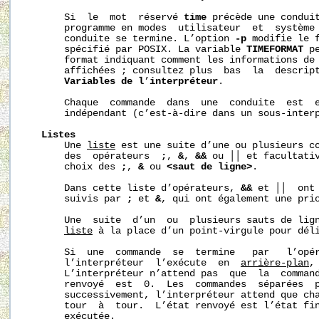
       Si  le  mot  réservé 
time
 précède une conduit
       programme en modes  utilisateur  et  système 
       conduite se termine. L’option 
-p
 modifie le f
       spécifié par POSIX. La variable 
TIMEFORMAT
 p
       format indiquant comment les informations de 
       affichées ; consultez plus  bas  la  descrip
Variables
de
l
’
interpréteur
.

       Chaque  commande  dans  une  conduite  est  e
       indépendant (c’est-à-dire dans un sous-interp
Listes
       Une 
liste
 est une suite d’une ou plusieurs co
       des  opérateurs  
;
, 
&
, 
&&
 ou ││ et facultativ
       choix des 
;
, 
&
 ou 
<saut
de
ligne>
.

       Dans cette liste d’opérateurs, 
&&
 et ││  ont 
       suivis par 
;
 et 
&
, qui ont également une prio
       Une  suite  d’un  ou  plusieurs sauts de lign
liste
 à la place d’un point-virgule pour déli
       Si  une  commande  se  termine   par   l’opé
       l’interpréteur  l’exécute  en  
arrière-plan
,
       L’interpréteur n’attend pas  que  la  command
       renvoyé  est  0.  Les  commandes  séparées  
       successivement, l’interpréteur attend que cha
       tour  à  tour.  L’état renvoyé est l’état fin
       exécutée.
