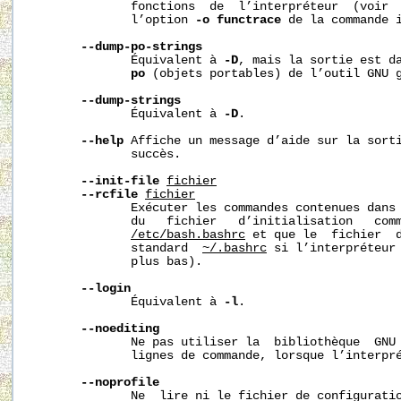
              fonctions  de  l’interpréteur  (voir  
              l’option 
-o
functrace
 de la commande 
--dump-po-strings
              Équivalent à 
-D
, mais la sortie est da
po
 (objets portables) de l’outil GNU 
--dump-strings
              Équivalent à 
-D
.

--help
 Affiche un message d’aide sur la sorti
              succès.

--init-file
fichier
--rcfile
fichier
              Exécuter les commandes contenues dans
              du   fichier   d’initialisation   comm
/etc/bash.bashrc
 et que le  fichier  d
              standard  
~/.bashrc
 si l’interpréteur
              plus bas).

--login
              Équivalent à 
-l
.

--noediting
              Ne pas utiliser la  bibliothèque  GNU
              lignes de commande, lorsque l’interpré
--noprofile
              Ne  lire ni le fichier de configurati