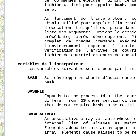
              de  commandes à exécuter. Sinon, ce pa
              fichier utilisé pour appeler 
bash
, co
              zéro.

_
      Au  lancement  de  l’interpréteur,  co
              absolu utilisé pour appeler l’interpré
              d’exécution  tel qu’il est passé dans 
              liste des arguments. Devient le dernie
              précédente,  après  développement.  Mi
              complet  de  chaque  commande  exécuté
              l’environnement   exporté   à   cette 
              vérification de  l’arrivée  de  courri
              fichier de courriel en cours de consul
Variables de l’interpréteur
       Les variables suivantes sont créées par l’int
BASH
   Se  développe en chemin d’accès comple
bash
.

BASHPID
              Expands to the process id of the  cur
              differs  from  
$$
 under certain circum
              that do not require 
bash
 to be re-init
BASH_ALIASES
              An associative array variable whose me
              internal  list  of  aliases  as  main
              Elements added to this array appear in
              array  elements cause aliases to be re