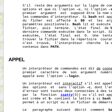
       S’il  reste des arguments sur la ligne de com
       options et que ni l’option 
-c
, ni l’option 
-
       premier  argument  est  supposé être le nom d
       les commandes d’interpréteur. Si 
bash
 est ap
       du  ficher  est  affecté  à  
$0
  et  les  arg
       paramètres positionnels. 
Bash
 lit et exécute 
       fichier,  puis  termine.  L’état  final  de 
       dernière commande exécutée dans le script. Si
       exécutée,  l’état  final  est  0.  Une  tenta
       trouver le fichier dans le répertoire  couran
       n’est  trouvé,  l’interpréteur  cherche  le s
       contenus dans 
PATH
.

APPEL
       Un interpréteur de commandes est dit 
de
conn
       premier  caractère  de  son  argument  numér
       appelé avec l’option 
--login
.

       Un interpréteur est 
interactif
 s’il est appel
       des  options  et  sans l’option 
-c
, dont l’en
       d’erreur sont toutes deux connectées à des te
       par  la  fonction  
isatty
(3)) ou s’il est ap
       est créée et 
$-
 contient la lettre 
i
 si 
bash
       permet à un script ou à un fichier de démarra
       Le   paragraphe  suivant  décrit  comment  
b