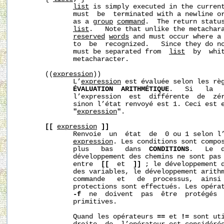
list
 is simply executed in the curren
              must  be  terminated with a newline or
              as a 
group
command
.  The return status
list
.   Note that unlike the metachar
reserved
words
 and must occur where a 
              to  be  recognized.   Since they do no
              must be separated from  
list
  by  whit
              metacharacter.

       ((
expression
))

              L’
expression
 est évaluée selon les règ
ÉVALUATION  ARITHMÉTIQUE
.   Si   la   
              l’expression  est  différente  de  zér
              sinon l’état renvoyé est 1. Ceci est 
"
expression
"
.

[[
expression
]]
              Renvoie  un  état  de  0 ou 1 selon l’
expression
. Les conditions sont compos
              plus   bas   dans  
CONDITIONS
.   Le  d
              développement des chemins ne sont pas 
              entre  
[[
  et  
]]
 ; le développement d
              des variables, le développement arithm
              commande   et   de  processus,  ainsi 
              protections sont effectués. Les opérat
-f
  ne  doivent  pas  être  protégés  
              primitives.

              Quand les opérateurs 
==
 et 
!=
 sont uti