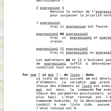
              décroissante :

(
expression
)
                     Renvoie la valeur de l’
express
                     pour surpasser la priorité norm
!
expression
                     Vrai si 
expression
 est fausse.

expression1
&&
expression2
                     Vrai  si  
expression1
 et 
expre
                     vraies.

expression1
||
expression2
                     Vrai si 
expression1
 ou 
express
              Les opérateurs 
&&
 et 
||
 n’évaluent pa
              de  
expression1
  suffit  à  déterminer
              condition tout entière.

for
nom
 [ 
in
mot
 ] ; 
do
liste
 ; 
done
              La liste de mots suivant 
in
 est dévelo
              d’éléments.  La  variable  
nom
  prend
              chacun des éléments et 
liste
 est exéc
mot
  est  omis,  la  commande 
for
 exé
              chacun des paramètres positionnels  e
              plus  bas).  L’état  renvoyé  est  l’é
              commande exécutée. Si le développemen
              conduit  à  une  liste  vide,  aucune 
              l’état renvoyé est 0.
