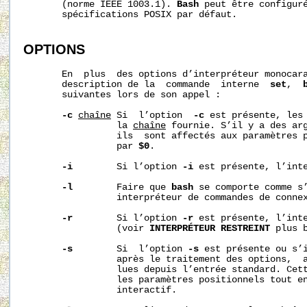
       (norme IEEE 1003.1). 
Bash
 peut être configuré
       spécifications POSIX par défaut.

OPTIONS
       En  plus  des options d’interpréteur monocara
       description de la  commande  interne  
set
,  
       suivantes lors de son appel :

-c
chaîne
 Si  l’option  
-c
 est présente, les 
                 la 
chaîne
 fournie. S’il y a des ar
                 ils  sont affectés aux paramètres p
                 par 
$0
.

-i
        Si l’option 
-i
 est présente, l’int
-l
        Faire que 
bash
 se comporte comme s’
                 interpréteur de commandes de conne
-r
        Si l’option 
-r
 est présente, l’int
                 (voir 
INTERPRÉTEUR RESTREINT
 plus b
-s
        Si  l’option 
-s
 est présente ou s’i
                 après le traitement des options,  a
                 lues depuis l’entrée standard. Cett
                 les paramètres positionnels tout en
                 interactif.
