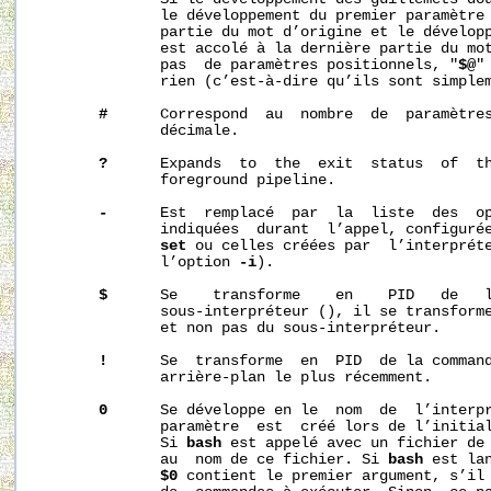
              le développement du premier paramètre 
              partie du mot d’origine et le développ
              est accolé à la dernière partie du mot
              pas  de paramètres positionnels, "
$@
"
              rien (c’est-à-dire qu’ils sont simplem
#
      Correspond  au  nombre  de  paramètres
              décimale.

?
      Expands  to  the  exit  status  of  th
              foreground pipeline.

-
      Est  remplacé  par  la  liste  des  op
              indiquées  durant  l’appel, configurée
set
 ou celles créées par  l’interpréte
              l’option 
-i
).

$
      Se    transforme    en    PID   de   l
              sous-interpréteur (), il se transforme
              et non pas du sous-interpréteur.

!
      Se  transforme  en  PID  de la command
              arrière-plan le plus récemment.

0
      Se développe en le  nom  de  l’interpr
              paramètre  est  créé lors de l’initial
              Si 
bash
 est appelé avec un fichier de
              au  nom de ce fichier. Si 
bash
 est la
$0
 contient le premier argument, s’il 