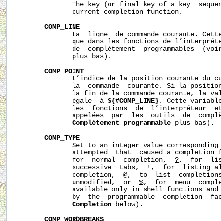
              The key (or final key of a key  sequen
              current completion function.

COMP_LINE
              La  ligne  de commande courante. Cette
              que dans les fonctions de l’interpréte
              de  complètement  programmables  (voi
              plus bas).

COMP_POINT
              L’indice de la position courante du cu
              la  commande  courante. Si la position
              la fin de la commande courante, la val
              égale  à 
${#COMP_LINE}
. Cette variable
              les  fonctions  de  l’interpréteur  et
              appelées  par  les  outils  de  complè
Complètement
programmable
 plus bas).

COMP_TYPE
              Set to an integer value corresponding 
              attempted  that  caused a completion 
              for  normal  completion,  
?
,  for  lis
              successive  tabs,  
!
,  for  listing al
              completion,  
@
,  to  list  completions
              unmodified,  or  
%
,  for  menu  comple
              available only in shell functions and 
              by  the  programmable  completion  fa
Completion
 below).

COMP_WORDBREAKS