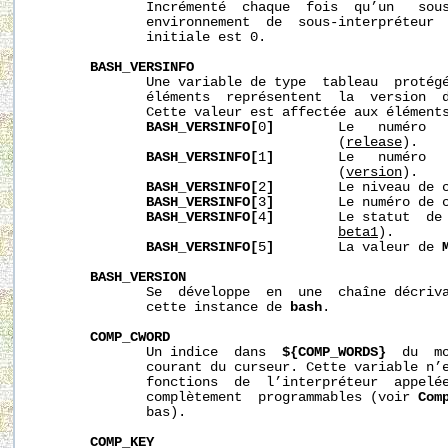
              Incrémenté  chaque  fois  qu’un   sous
              environnement  de  sous-interpréteur  
              initiale est 0.

BASH_VERSINFO
              Une variable de type  tableau  protégé
              éléments  représentent  la  version  
              Cette valeur est affectée aux éléments
BASH_VERSINFO[
0
]
        Le   numéro   
                                      (
release
).

BASH_VERSINFO[
1
]
        Le   numéro   
                                      (
version
).

BASH_VERSINFO[
2
]
        Le niveau de c
BASH_VERSINFO[
3
]
        Le numéro de c
BASH_VERSINFO[
4
]
        Le statut  de 
beta1
).

BASH_VERSINFO[
5
]
        La valeur de 
BASH_VERSION
              Se  développe  en  une  chaîne décriva
              cette instance de 
bash
.

COMP_CWORD
              Un indice  dans  
${COMP_WORDS}
  du  m
              courant du curseur. Cette variable n’e
              fonctions  de  l’interpréteur  appelée
              complètement  programmables (voir 
Com
              bas).

COMP_KEY