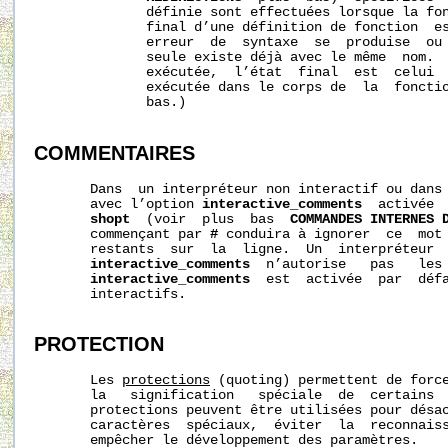
              définie sont effectuées lorsque la fon
              final d’une définition de fonction  es
              erreur  de  syntaxe  se  produise  ou 
              seule existe déjà avec le même  nom.  
              exécutée,  l’état  final  est  celui  
              exécutée dans le corps de  la  foncti
              bas.)

COMMENTAIRES
       Dans  un interpréteur non interactif ou dans 
       avec l’option 
interactive_comments
  activée  
shopt
  (voir  plus  bas  
COMMANDES INTERNES 
       commençant par 
#
 conduira à ignorer  ce  mot 
       restants  sur  la  ligne.  Un  interpréteur  
interactive_comments
  n’autorise   pas   les 
interactive_comments
  est  activée  par  défa
       interactifs.

PROTECTION
       Les 
protections
 (quoting) permettent de force
       la   signification   spéciale  de  certains  
       protections peuvent être utilisées pour désac
       caractères  spéciaux,  éviter  la  reconnaiss
       empêcher le développement des paramètres.
