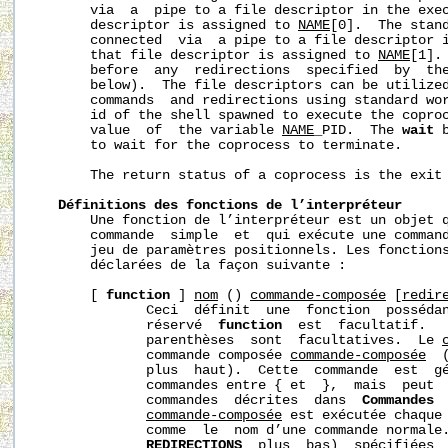
       via  a  pipe to a file descriptor in the exec
       descriptor is assigned to 
NAME
[0].  The stan
       connected  via  a pipe to a file descriptor i
       that file descriptor is assigned to 
NAME
[1].
       before  any  redirections  specified  by  th
       below).  The file descriptors can be utilized
       commands  and redirections using standard wor
       id of the shell spawned to execute the coproc
       value  of  the variable 
NAME
_PID.  The 
wait
 
       to wait for the coprocess to terminate.

       The return status of a coprocess is the exit
Définitions des fonctions de l’interpréteur
       Une fonction de l’interpréteur est un objet q
       commande  simple  et  qui exécute une command
       jeu de paramètres positionnels. Les fonctions
       déclarées de la façon suivante :

       [ 
function
 ] 
nom
 () 
commande-composée
 [
redir
              Ceci  définit  une  fonction  posséda
              réservé  
function
  est  facultatif.   
              parenthèses  sont  facultatives.  Le 
              commande composée 
commande-composée
  
              plus  haut).  Cette  commande  est  g
              commandes entre { et  },  mais  peut  
              commandes  décrites  dans  
Commandes
commande-composée
 est exécutée chaque
              comme  le  nom d’une commande normale.
REDIRECTIONS
  plus  bas)  spécifiées  