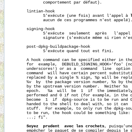
              comportement par défaut).

       lintian-hook

              S'exécute (une fois) avant l'appel à 
              aucun de ces programmes n'est appelé).
       signing-hook

              S'exécute  seulement  après   l'appel
              signature (s'exécute même si rien n'es
       post-dpkg-buildpackage-hook

              S'exécute quand tout est fini.

       A hook command can be specified either in the
       for  example,  DEBUILD_SIGNING_HOOK='foo' (no
       underscores!) or as a  command  line  option
       command  will have certain percent substituti
       replaced by a single % sign, %p will be repla
       %v  by  the package version number, %s by the
       by the upstream version number.  Neither %s  
       epoch.   %a  will  be  1  if  the immediately
       performed and 0 if not (for example, in the d
       become  1  if  dpkg-source is to be run and 0
       handed to the shell to deal with, so it can  
       stuff.  For example, to only run the dpkg-sou
       to be run, the hook could be something like: 
       ...; fi".

Soyez  prudent  avec les crochets
, puisqu'une
       empêcher le paquet de se compiler depuis le s