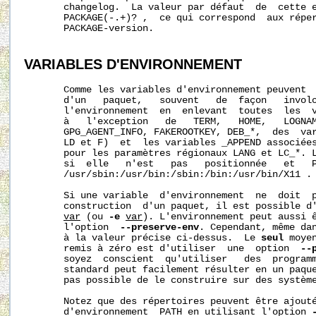
       changelog.  La valeur par défaut  de  cette e
       PACKAGE(-.+)? ,  ce qui correspond  aux réper
       PACKAGE-version.

VARIABLES D'ENVIRONNEMENT
       Comme les variables d'environnement peuvent  
       d'un   paquet,   souvent   de  façon   invol
       l'environnement  en  enlevant  toutes  les  v
       à   l'exception   de   TERM,   HOME,   LOGNAM
       GPG_AGENT_INFO, FAKEROOTKEY, DEB_*,  des  var
       LD et F)  et  les variables _APPEND associées
       pour les paramètres régionaux LANG et LC_*. L
       si  elle   n'est   pas   positionnée   et   P
       /usr/sbin:/usr/bin:/sbin:/bin:/usr/bin/X11 .

       Si une variable  d'environnement  ne  doit  p
       construction  d'un paquet, il est possible d
var
 (ou 
-e
var
). L'environnement peut aussi ê
       l'option  
--preserve-env
. Cependant, même dan
       à la valeur précise ci-dessus.  Le 
seul
 moye
       remis à zéro est d'utiliser  une  option  
--
       soyez  conscient  qu'utiliser   des  programm
       standard peut facilement résulter en un paque
       pas possible de le construire sur des système
       Notez que des répertoires peuvent être ajouté
       d'environnement  PATH en utilisant l'option 