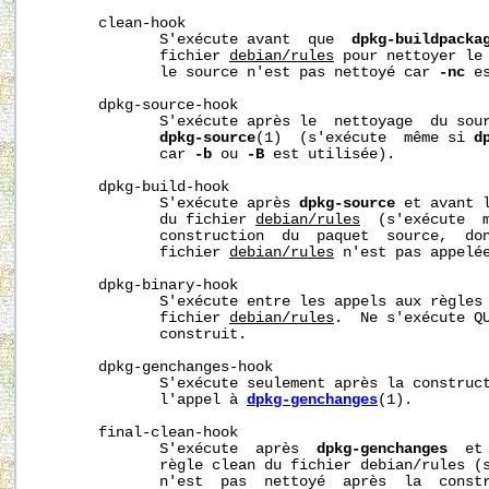
       clean-hook

              S'exécute avant  que  
dpkg-buildpacka
              fichier 
debian/rules
 pour nettoyer le 
              le source n'est pas nettoyé car 
-nc
 e
       dpkg-source-hook

              S'exécute après le  nettoyage  du sour
dpkg-source
(1)  (s'exécute  même si 
d
              car 
-b
 ou 
-B
 est utilisée).

       dpkg-build-hook

              S'exécute après 
dpkg-source
 et avant l
              du fichier 
debian/rules
  (s'exécute  m
              construction  du  paquet  source,  don
              fichier 
debian/rules
 n'est pas appelée
       dpkg-binary-hook

              S'exécute entre les appels aux règles 
              fichier 
debian/rules
.  Ne s'exécute QU
              construit.

       dpkg-genchanges-hook

              S'exécute seulement après la construct
              l'appel à 
dpkg-genchanges
(1).

       final-clean-hook

              S'exécute  après  
dpkg-genchanges
  et
              règle clean du fichier debian/rules (s
              n'est  pas  nettoyé  après  la  constr