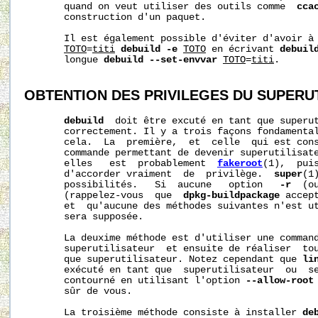
       quand on veut utiliser des outils comme  
cca
       construction d'un paquet.

       Il est également possible d'éviter d'avoir à 
TOTO
=
titi
debuild -e
TOTO
 en écrivant 
debuil
       longue 
debuild --set-envvar
TOTO
=
titi
.

OBTENTION DES PRIVILEGES DU SUPERU
debuild
  doit être excuté en tant que superut
       correctement. Il y a trois façons fondamental
       cela.  La  première,  et  celle  qui est cons
       commande permettant de devenir superutilisate
       elles   est  probablement  
fakeroot
(1),  puis
       d'accorder vraiment  de  privilège.  
super
(1
       possibilités.   Si  aucune   option   
-r
  (o
       (rappelez-vous  que  
dpkg-buildpackage
 accep
       et  qu'aucune des méthodes suivantes n'est u
       sera supposée.

       La deuxime méthode est d'utiliser une comman
       superutilisateur  et ensuite de réaliser  tou
       que superutilisateur. Notez cependant que 
li
       exécuté en tant que  superutilisateur  ou  se
       contourné en utilisant l'option 
--allow-root
       sûr de vous.

       La troisième méthode consiste à installer 
de