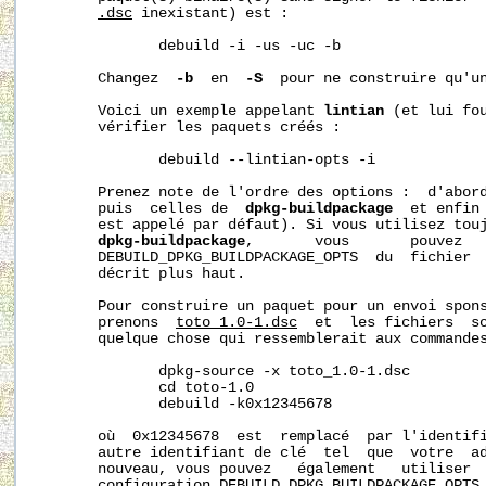
.dsc
 inexistant) est :

              debuild -i -us -uc -b

       Changez  
-b
  en  
-S
  pour ne construire qu'un
       Voici un exemple appelant 
lintian
 (et lui fou
       vérifier les paquets créés :

              debuild --lintian-opts -i

       Prenez note de l'ordre des options :  d'abor
       puis  celles de  
dpkg-buildpackage
  et enfin
       est appelé par défaut). Si vous utilisez touj
dpkg-buildpackage
,       vous       pouvez   
       DEBUILD_DPKG_BUILDPACKAGE_OPTS  du  fichier  
       décrit plus haut.

       Pour construire un paquet pour un envoi spons
       prenons  
toto_1.0-1.dsc
  et  les fichiers  so
       quelque chose qui ressemblerait aux commandes
              dpkg-source -x toto_1.0-1.dsc

              cd toto-1.0

              debuild -k0x12345678

       où  0x12345678  est  remplacé  par l'identifi
       autre identifiant de clé  tel  que  votre  ad
       nouveau, vous pouvez   également   utiliser  
       configuration DEBUILD_DPKG_BUILDPACKAGE_OPTS 