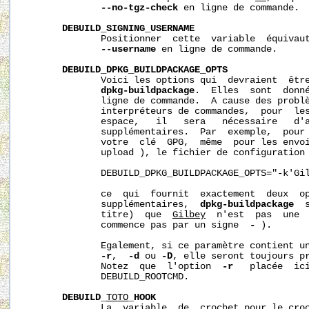
--no-tgz-check
 en ligne de commande.

DEBUILD_SIGNING_USERNAME
              Positionner  cette  variable  équivaut
--username
 en ligne de commande.

DEBUILD_DPKG_BUILDPACKAGE_OPTS
              Voici les options qui  devraient  être
dpkg-buildpackage
.  Elles  sont  donné
              ligne de commande.  A cause des problè
              interpréteurs de commandes,  pour  les
              espace,   il   sera   nécessaire   d'a
              supplémentaires.  Par  exemple,  pour 
              votre  clé  GPG,  même  pour les envoi
              upload ), le fichier de configuration 
              DEBUILD_DPKG_BUILDPACKAGE_OPTS="-k'Gil
              ce  qui  fournit  exactement  deux  op
              supplémentaires,  
dpkg-buildpackage
  
              titre)  que  
Gilbey
  n'est  pas  une  
              commence pas par un signe  
-
 ).

              Egalement, si ce paramètre contient un
-r
,  
-d
 ou 
-D
, elle seront toujours p
              Notez  que  l'option  
-r
   placée  ici
              DEBUILD_ROOTCMD.

DEBUILD_
TOTO
_HOOK
              La  variable  de  crochet pour le cro