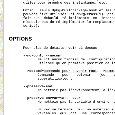
       utiles pour prendre des instantanés, etc.

       Enfin,  seuls dpkg-buildpackage-hook et les c
       peuvent être utilisés  si 
dpkg-cross
(1)  est 
       fait que  
debuild
  ré-implémente  en  intern
       n'essaie pas de ré-implémenter le remplaceme
       script).

OPTIONS
       Pour plus de détails, voir ci-dessus.

--no-conf
, 
--noconf
              Ne lit aucun fichier de  configuration
              utilisée qu'en première position de la
--rootcmd
=
commande-pour-devenir-root
, 
-r
comm
              Commande    pour   obtenir    (ou    s
              superutilisateur.

--preserve-env
              Ne nettoie pas l'environnement, à l'ex
--preserve-envvar
=
var
, 
-e
var
              Ne nettoie pas la variable d'environn
              Si 
var
 se termine  par  un astérisque 
              variables  qui  ont  une  corresponda