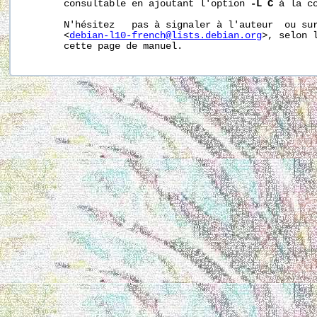
       consultable en ajoutant l'option 
-L C
 à la c
       N'hésitez   pas à signaler à l'auteur  ou sur
       <
debian-l10-french@lists.debian.org
>, selon l