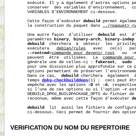
       exécuté. Il y a également d'autres options pe
       conserver  des variables d'environnement,  co
       VARIABLES D'ENVIRONNEMENT ci-dessous.

       Cette façon d'exécuter 
debuild
 permet égaleme
       la construction du paquet dans 
../<paquet>_<
       Une autre façon  d'utiliser  
debuild
  est  d'
       paramètres 
binary
, 
binary-arch
, 
binary-indep
debuild
  cherchera  à  obtenir  les  privilèg
       exécutera   
debian/rules
   avec   ce(s)   par
--rootcmd
=
commande_pour_devenir_root
   ou  
-
       peuvent  être  utilisées.  La  
commande_pour
       générale une de celles-ci : 
fakeroot
,  
sudo
 
       pour une discussion plus approfondie sur ce p
       options permettant de préserver l'environneme
       Dans ce cas,  
debuild
 cherchera  également  à
       temps 
dpkg-checkbuilddeps
(1) ;  ceci peut êtr
       empêché avec les options 
-D
 et 
-d
, respective
       si l'une de ces options ou si l'option 
-r
 es
       DEBUILD_DPKG_BUILDPACKAGE_OPTS du fichier de 
       reconnue, même avec cette façon d'exécuter 
d
debuild
  lit  aussi les fichiers de configur
       ci-dessous. Ceci permet de fournir des option
VERIFICATION DU NOM DU REPERTOIRE