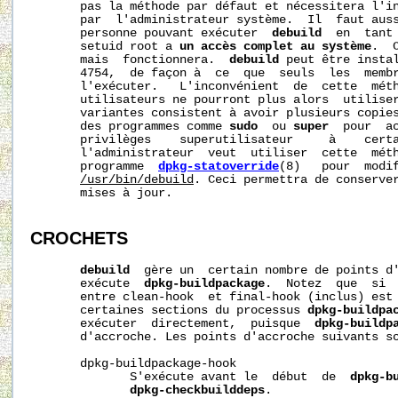
       pas la méthode par défaut et nécessitera l'in
       par  l'administrateur système.  Il  faut auss
       personne pouvant exécuter  
debuild
  en  tant 
       setuid root a 
un accès complet au système
.  
       mais  fonctionnera.  
debuild
 peut être instal
       4754,  de façon à  ce  que  seuls  les  membr
       l'exécuter.   L'inconvénient  de  cette  méth
       utilisateurs ne pourront plus alors  utiliser
       variantes consistent à avoir plusieurs copie
       des programmes comme 
sudo
  ou 
super
  pour  ac
       privilèges    superutilisateur     à    certa
       l'administrateur  veut  utiliser  cette  méth
       programme  
dpkg-statoverride
(8)   pour  modif
/usr/bin/debuild
. Ceci permettra de conserver
       mises à jour.

CROCHETS
debuild
  gère un  certain nombre de points d'
       exécute  
dpkg-buildpackage
.  Notez  que  si  
       entre clean-hook  et final-hook (inclus) est
       certaines sections du processus 
dpkg-buildpa
       exécuter  directement,  puisque  
dpkg-buildp
       d'accroche. Les points d'accroche suivants so
       dpkg-buildpackage-hook

              S'exécute avant le  début  de  
dpkg-b
dpkg-checkbuilddeps
.
