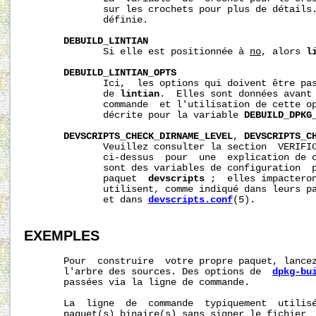
              sur les crochets pour plus de détails.
              définie.

DEBUILD_LINTIAN
              Si elle est positionnée à 
no
, alors 
l
DEBUILD_LINTIAN_OPTS
              Ici,  les options qui doivent être pas
              de 
lintian
.  Elles sont données avant 
              commande  et l'utilisation de cette op
              décrite pour la variable 
DEBUILD_DPKG
DEVSCRIPTS_CHECK_DIRNAME_LEVEL
, 
DEVSCRIPTS_C
              Veuillez consulter la section  VERIFIC
              ci-dessus  pour  une  explication de c
              sont des variables de configuration  p
              paquet  
devscripts
 ;  elles impacteron
              utilisent, comme indiqué dans leurs pa
              et dans 
devscripts.conf
(5).

EXEMPLES
       Pour  construire  votre propre paquet, lance
       l'arbre des sources. Des options de  
dpkg-bu
       passées via la ligne de commande.

       La  ligne  de  commande  typiquement  utilisé
       paquet(s) binaire(s) sans signer le fichier 