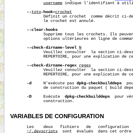
username
 indique l'identifiant à utili
--
toto
-hook
=
crochet
              Définit un crochet  comme décrit ci-d
              le crochet est annulé.

--clear-hooks
              Supprime tous les crochets. Ils peuven
              options ultérieures en ligne de comman
--check-dirname-level
N
              Veuillez consulter  la section ci-dess
              REPERTOIRE, pour une explication de ce
--check-dirname-regex
regex
              Veuillez consulter  la section ci-dess
              REPERTOIRE, pour une explication de ce
-d
     N'exécute pas 
dpkg-checkbuilddeps
  po
              de construction du paquet ( build depe
-D
     Exécute  
dpkg-checkbuilddeps
  pour vér
              construction.

VARIABLES DE CONFIGURATION
       Les    deux   fichiers   de   configuration 
~/.devscripts
  sont  évalués  dans cet ordre 