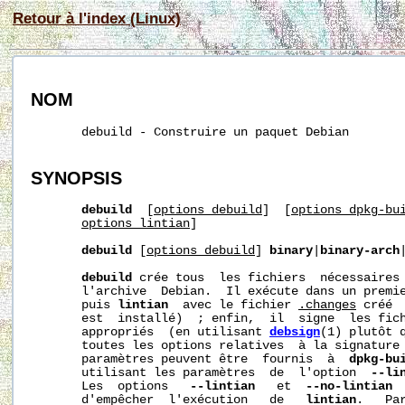
Retour à l'index (Linux)
NOM
       debuild - Construire un paquet Debian

SYNOPSIS
debuild
  [
options_debuild
]  [
options_dpkg-bu
options_lintian
]

debuild
 [
options_debuild
] 
binary
|
binary-arch
debuild
 crée tous  les fichiers  nécessaires 
       l'archive  Debian.  Il exécute dans un premi
       puis 
lintian
  avec le fichier 
.changes
 créé 
       est  installé)  ; enfin,  il  signe  les fic
       appropriés  (en utilisant 
debsign
(1) plutôt 
       toutes les options relatives  à la signature 
       paramètres peuvent être  fournis  à  
dpkg-bu
       utilisant les paramètres  de  l'option  
--li
       Les  options   
--lintian
   et  
--no-lintian
 
       d'empêcher  l'exécution   de   
lintian
.   Pa