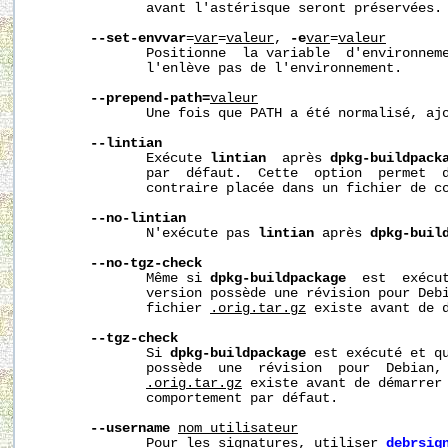
              avant l'astérisque seront préservées.

--set-envvar
=
var
=
valeur
, 
-e
var
=
valeur
              Positionne  la variable  d'environnem
              l'enlève pas de l'environnement.

--prepend-path=
valeur
              Une fois que PATH a été normalisé, aj
--lintian
              Exécute 
lintian
  après 
dpkg-buildpack
              par  défaut.  Cette  option  permet  d
              contraire placée dans un fichier de co
--no-lintian
              N'exécute pas 
lintian
 après 
dpkg-buil
--no-tgz-check
              Même si 
dpkg-buildpackage
  est  exécut
              version possède une révision pour Debi
              fichier 
.orig.tar.gz
 existe avant de d
--tgz-check
              Si 
dpkg-buildpackage
 est exécuté et qu
              possède  une  révision  pour  Debian, 
.orig.tar.gz
 existe avant de démarrer 
              comportement par défaut.

--username
nom_utilisateur
              Pour les signatures, utiliser 
debrsig