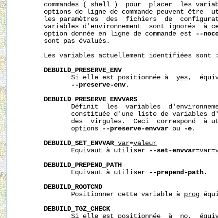
       commandes ( shell )  pour  placer  les variab
       options de ligne de commande peuvent être  ut
       les paramètres  des  fichiers  de  configurat
       variables d'environnement  sont ignorés  à ce
       option donnée en ligne de commande est 
--noc
       sont pas évalués.

       Les variables actuellement identifiées sont :
DEBUILD_PRESERVE_ENV
              Si elle est positionnée à  
yes
,  équi
--preserve-env
.

DEBUILD_PRESERVE_ENVVARS
              Définit  les  variables  d'environneme
              constituée d'une liste de variables d'
              des  virgules.  Ceci  correspond  à ut
              options 
--preserve-envvar
 ou 
-e
.

DEBUILD_SET_ENVVAR_
var
=
valeur
              Equivaut à utiliser 
--set-envvar
=
var
=
DEBUILD_PREPEND_PATH
              Equivaut à utiliser 
--prepend-path
.

DEBUILD_ROOTCMD
              Positionner cette variable à 
prog
 équ
DEBUILD_TGZ_CHECK
              Si elle est positionnée  à  
no
,  équi