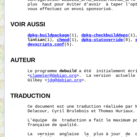
       plus  haut pour éviter d'avoir  à taper l'op
       vous effectuez un envoi sponsorisé.

VOIR AUSSI
dpkg-buildpackage
(1), 
dpkg-checkbuilddeps
(1)
lintian
(1), 
chmod
(1), 
dpkg-statoverride
(8), 
devscripts.conf
(5).

AUTEUR
       Le programme 
debuild
 a été  initialement écri
       <
clameter@debian.org
>.  La version  actuelle 
       Gilbey <
jdg@debian.org
>.

TRADUCTION
       Ce document est une traduction réalisée par N
       Delacour, Cyril Brulebois et Thomas Huriaux.

       L'équipe  de  traduction a fait le maximum po
       française de qualité.

       La  version  anglaise  la  plus à jour  de  c