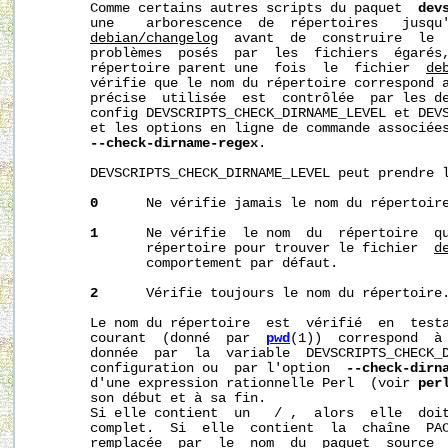
       Comme certains autres scripts du paquet  
dev
       une    arborescence  de  répertoires   jusqu'
debian/changelog
  avant  de  construire  le  
       problèmes  posés  par  les  fichiers  égarés,
       répertoire parent une  fois  le  fichier  
de
       vérifie que le nom du répertoire correspond a
       précise  utilisée  est  contrôlée  par les de
       config DEVSCRIPTS_CHECK_DIRNAME_LEVEL et DEVS
       et les options en ligne de commande associée
--check-dirname-regex
.

       DEVSCRIPTS_CHECK_DIRNAME_LEVEL peut prendre l
0
      Ne vérifie jamais le nom du répertoire
1
      Ne vérifie  le nom  du  répertoire  qu
              répertoire pour trouver le fichier  
d
              comportement par défaut.

2
      Vérifie toujours le nom du répertoire.
       Le nom du répertoire  est  vérifié  en  testa
       courant  (donné  par  
pwd
(1))  correspond  à 
       donnée  par  la  variable  DEVSCRIPTS_CHECK_D
       configuration ou  par l'option  
--check-dirn
       d'une expression rationnelle Perl  (voir 
per
       son début et à sa fin.

       Si elle contient  un   / ,  alors  elle  doit
       complet.  Si  elle  contient  la  chaîne  PAC
       remplacée  par  le  nom  du  paquet  source  