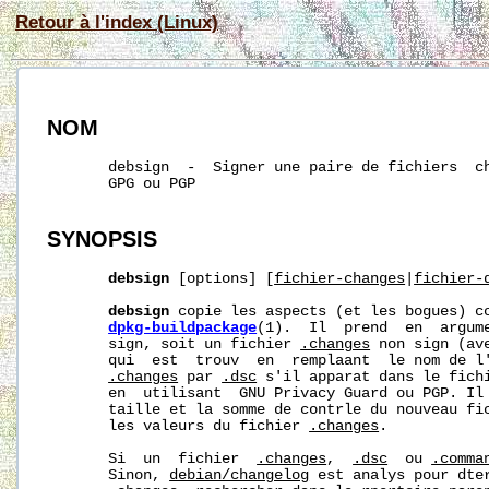
Retour à l'index (Linux)
NOM
       debsign  -  Signer une paire de fichiers  ch
       GPG ou PGP

SYNOPSIS
debsign
 [options] [
fichier-changes
|
fichier-
debsign
 copie les aspects (et les bogues) co
dpkg-buildpackage
(1).  Il  prend  en  argum
       sign, soit un fichier 
.changes
 non sign (av
       qui  est  trouv  en  remplaant  le nom de l'
.changes
 par 
.dsc
 s'il apparat dans le fich
       en  utilisant  GNU Privacy Guard ou PGP. Il 
       taille et la somme de contrle du nouveau fi
       les valeurs du fichier 
.changes
.

       Si  un  fichier  
.changes
,  
.dsc
  ou 
.comma
       Sinon, 
debian/changelog
 est analys pour dter