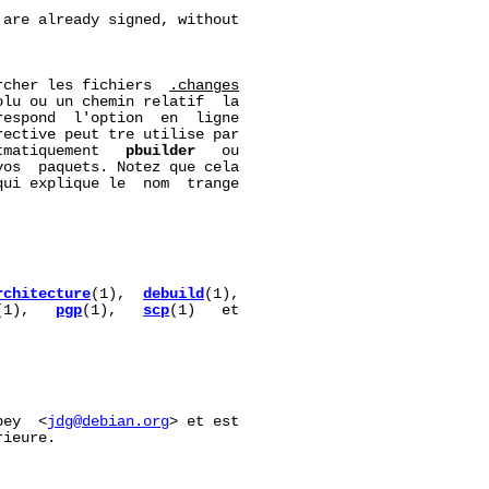
are already signed, without

rcher les fichiers  
.changes
lu ou un chemin relatif  la

espond  l'option  en  ligne

rective peut tre utilise par

tmatiquement   
pbuilder
   ou

os  paquets. Notez que cela

qui explique le  nom  trange

rchitecture
(1),  
debuild
(1),

(1),   
pgp
(1),   
scp
(1)   et

bey  <
jdg@debian.org
> et est

ieure.
