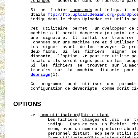
.changes
  rechercher dans le rpertoire paren
       Si  un  fichier 
.commands
 est indiqu, il est
       dtails 
ftp://ftp.upload.debian.org/pub/Uplo
       indiqu dans le champ Uploader est utilis pou
       Cet  utilitaire  permet   un dveloppeur de c
       machine o il serait dangereux (du point de v
       une  signature.  Il  suffit  de  transfrer 
.changes
 sur une machine sre et d'utiliser 
       les  signer  avant  de les renvoyer. Ce proc
       deux faons.  Si  les  fichiers   signer  se 
distante
,  l'option  
-r
 peut tre utilise pou
       locale o ils seront signs puis de les recopi
       Si  les  fichiers  se  trouvent  sur la mac
       transfrs  sur  la  machine  distante  pour  
debrsign
(1).

       Ce  programme  peut  utiliser  des  paramtre
       configuration de 
devscripts
, comme dcrit ci-
OPTIONS
-r
 [
nom_utilisateur
@]
hte_distant
              Les fichiers 
.changes
 et 
.dsc
  se  t
              indiqu.  Dans ce cas, un fichier 
.ch
              nomm, avec un nom de rpertoire absolu
              personnel distant. 
scp
 sera utilis p