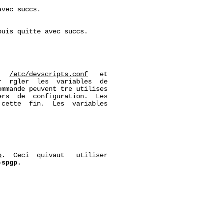
vec succs.

uis quitte avec succs.

   
/etc/devscripts.conf
   et

  rgler  les  variables  de

mmande peuvent tre utilises

rs  de  configuration.  Les

cette  fin.  Les  variables

p
.  Ceci  quivaut   utiliser

-spgp
.
