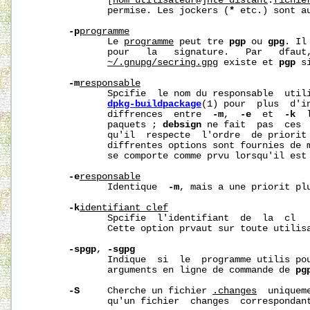
              [
nom_utilisateur
@]
hte_distant
:
fichie
              permise. Les jockers (
*
 etc.) sont au
-p
programme
              Le 
programme
 peut tre 
pgp
 ou 
gpg
. Il
              pour   la   signature.   Par   dfaut
~/.gnupg/secring.gpg
 existe et 
pgp
 s
-m
responsable
              Spcifie  le nom du responsable  utili
dpkg-buildpackage
(1) pour  plus  d'in
              diffrences  entre  
-m
,  
-e
  et  
-k
  
              paquets ; 
debsign
 ne fait  pas  ces  
              qu'il  respecte  l'ordre  de priorit 
              diffrentes options sont fournies de m
              se comporte comme prvu lorsqu'il est
-e
responsable
              Identique  
-m
, mais a une priorit plu
-k
identifiant_clef
              Spcifie  l'identifiant  de  la  cl   
              Cette option prvaut sur toute utilis
-spgp
, 
-sgpg
              Indique  si  le  programme utilis pou
              arguments en ligne de commande de 
pg
-S
     Cherche un fichier 
.changes
  uniquem
              qu'un fichier  changes  correspondant