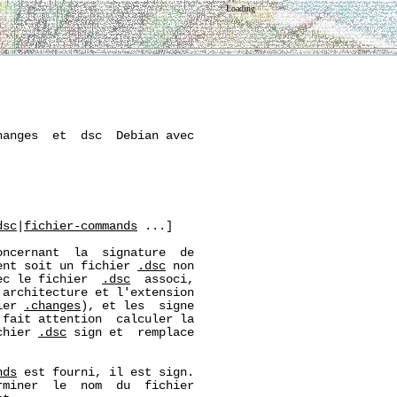
Loading
anges  et  dsc  Debian avec

dsc
|
fichier-commands
 ...]

ncernant  la  signature  de

ent soit un fichier 
.dsc
 non

ec le fichier  
.dsc
  associ,

architecture et l'extension

ier 
.changes
), et les  signe

fait attention  calculer la

chier 
.dsc
 sign et  remplace

nds
 est fourni, il est sign.

miner  le  nom  du  fichier
