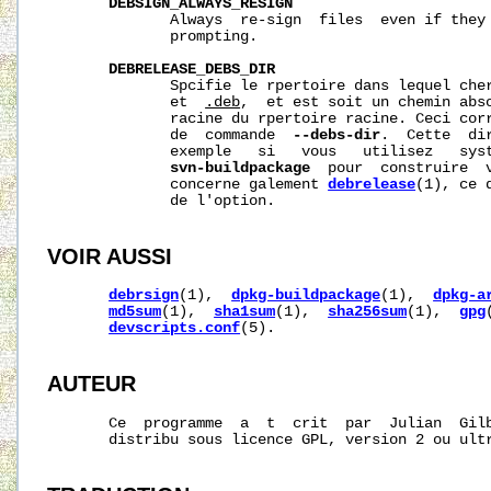
DEBSIGN_ALWAYS_RESIGN
              Always  re-sign  files  even if they 
              prompting.

DEBRELEASE_DEBS_DIR
              Spcifie le rpertoire dans lequel che
              et  
.deb
,  et est soit un chemin abso
              racine du rpertoire racine. Ceci corr
              de  commande  
--debs-dir
.  Cette  di
              exemple   si   vous   utilisez   sys
svn-buildpackage
  pour  construire  v
              concerne galement 
debrelease
(1), ce 
              de l'option.

VOIR AUSSI
debrsign
(1),  
dpkg-buildpackage
(1),  
dpkg-a
md5sum
(1),  
sha1sum
(1),  
sha256sum
(1),  
gpg
devscripts.conf
(5).

AUTEUR
       Ce  programme  a  t  crit  par  Julian  Gil
       distribu sous licence GPL, version 2 ou ultr