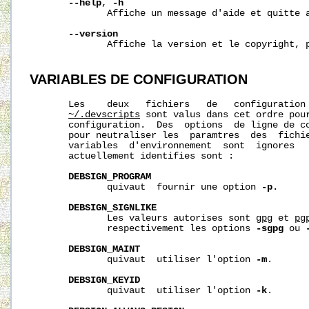
--help
, 
-h
              Affiche un message d'aide et quitte a
--version
              Affiche la version et le copyright, p
VARIABLES
DE
CONFIGURATION
       Les    deux   fichiers   de   configuration
~/.devscripts
 sont valus dans cet ordre pour
       configuration.  Des  options  de ligne de co
       pour neutraliser les  paramtres  des  fichie
       variables  d'environnement  sont  ignores   
       actuellement identifies sont :

DEBSIGN_PROGRAM
              quivaut  fournir une option 
-p
.

DEBSIGN_SIGNLIKE
              Les valeurs autorises sont 
gpg
 et 
pg
              respectivement les options 
-sgpg
 ou 
DEBSIGN_MAINT
              quivaut  utiliser l'option 
-m
.

DEBSIGN_KEYID
              quivaut  utiliser l'option 
-k
.
