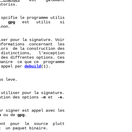
r_changes
    est    galement

toriss.

 spcifie le programme utilis

,   
gpg
   est   utilis    si

inon.

ser pour la signature. Voir

formations  concernant  les

lors  de la construction des

distinctions,   l'exception

des diffrentes options. Ces

anire  ce que ce  programme

 appel par 
debuild
(1).

s leve.

utiliser pour la signature.

ation des options 
-m
 et  
-e
.

r signer est appel avec les

p
 ou de 
gpg
.

ent  pour  le  source  plutt

  un paquet binaire.
