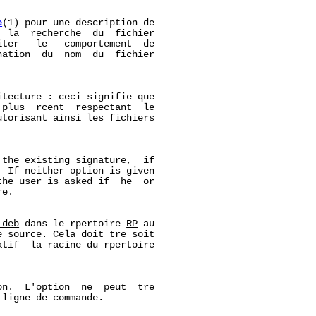
e
(1) pour une description de

 la  recherche  du  fichier

ter   le   comportement  de

ation  du  nom  du  fichier

tecture : ceci signifie que

plus  rcent  respectant  le

utorisant ainsi les fichiers

the existing signature,  if

 If neither option is given

he user is asked if  he  or

e.

.deb
 dans le rpertoire 
RP
 au

 source. Cela doit tre soit

tif  la racine du rpertoire

n.  L'option  ne  peut  tre

ligne de commande.
