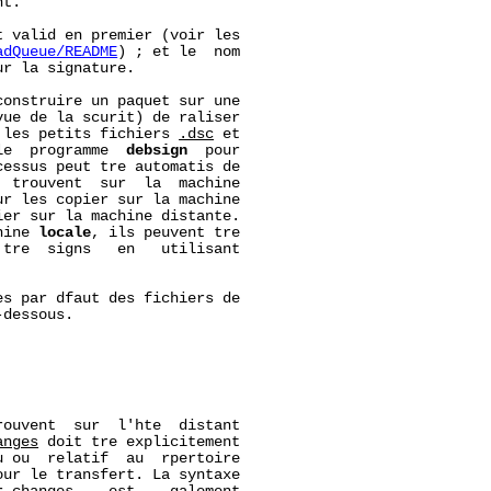
t.

 valid en premier (voir les

adQueue/README
) ; et le  nom

r la signature.

onstruire un paquet sur une

ue de la scurit) de raliser

 les petits fichiers 
.dsc
 et

le  programme  
debsign
  pour

essus peut tre automatis de

 trouvent  sur  la  machine

r les copier sur la machine

er sur la machine distante.

hine 
locale
, ils peuvent tre

tre  signs   en   utilisant

s par dfaut des fichiers de

dessous.

rouvent  sur  l'hte  distant

anges
 doit tre explicitement

 ou  relatif  au  rpertoire

our le transfert. La syntaxe
