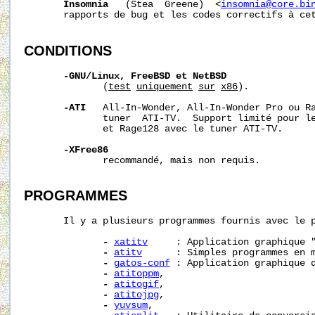
Insomnia
   (Stea  Greene)  <
insomnia@core.bi
       rapports de bug et les codes correctifs à cet
CONDITIONS
-GNU/Linux,
FreeBSD
et
NetBSD
              (
test
uniquement
sur
x86
).

-ATI
   All-In-Wonder, All-In-Wonder Pro ou Ra
              tuner  ATI-TV.  Support limité pour le
              et Rage128 avec le tuner ATI-TV.

-XFree86
              recommandé, mais non requis.

PROGRAMMES
       Il y a plusieurs programmes fournis avec le 
-
xatitv
     : Application graphique "
-
atitv
      : Simples programmes en m
-
gatos-conf
 : Application graphique d
-
atitoppm
,

-
atitogif
,

-
atitojpg
,

-
yuvsum
,
