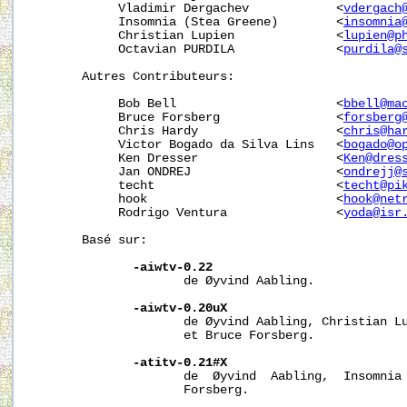
            Vladimir Dergachev            <
vdergach
            Insomnia (Stea Greene)        <
insomnia
            Christian Lupien              <
lupien@p
            Octavian PURDILA              <
purdila@
       Autres Contributeurs:

            Bob Bell                      <
bbell@ma
            Bruce Forsberg                <
forsberg
            Chris Hardy                   <
chris@ha
            Victor Bogado da Silva Lins   <
bogado@o
            Ken Dresser                   <
Ken@dres
            Jan ONDREJ                    <
ondrejj@
            techt                         <
techt@pi
            hook                          <
hook@net
            Rodrigo Ventura               <
yoda@isr
       Basé sur:

-aiwtv-0.22
                     de Øyvind Aabling.

-aiwtv-0.20uX
                     de Øyvind Aabling, Christian Lu
                     et Bruce Forsberg.

-atitv-0.21#X
                     de  Øyvind  Aabling,  Insomnia 
                     Forsberg.
