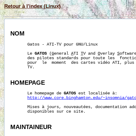
Retour à l'index (Linux)
NOM
       Gatos - ATI-TV pour GNU/Linux

       Le 
GATOS
 (
G
eneral 
A
TI 
T
V and 
O
verlay 
S
oftwar
       des pilotes standards pour toute les  fonctio
       pour  le  moment  des cartes vidéo ATI, plus 
       TV.

HOMEPAGE
       Le homepage de 
GATOS
 est localisée à:

http://www.core.binghamton.edu/~insomnia/gat
       Mises à jours, nouveautées, documentation add
       disponibles sur ce site.

MAINTAINEUR