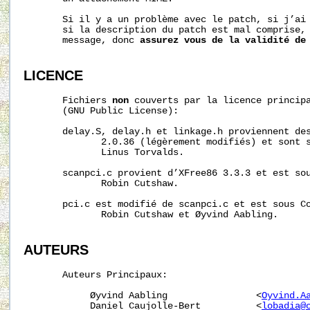
       Si il y a un problème avec le patch, si j’ai 
       si la description du patch est mal comprise, 
       message, donc 
assurez
vous
de
la
validité
de
LICENCE
       Fichiers 
non
 couverts par la licence princip
       (GNU Public License):

       delay.S, delay.h et linkage.h proviennent des
              2.0.36 (légèrement modifiés) et sont s
              Linus Torvalds.

       scanpci.c provient d’XFree86 3.3.3 et est sou
              Robin Cutshaw.

       pci.c est modifié de scanpci.c et est sous Co
              Robin Cutshaw et Øyvind Aabling.

AUTEURS
       Auteurs Principaux:

            Øyvind Aabling                <
Oyvind.A
            Daniel Caujolle-Bert          <
lobadia@