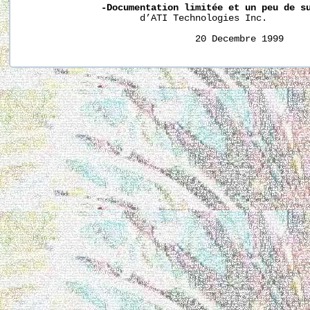
-Documentation
limitée
et
un
peu
de
s
                     d’ATI Technologies Inc.
