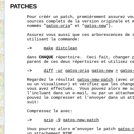
PATCHES
       Pour créér un patch, premièrement assurez vou
       sources complets de la version originale et m
       nommés "
gatos-orig
" et "
gatos-new
").

       Assurez vous aussi que ces arborescences de s
       utilisant la commande:

->
make
distclean
       dans 
CHAQUE
 répertoire.  Ceci fait, changer p
       parent de ces deux répertoires et utilisez ce
->
diff
-ur
gatos-orig
gatos-new
>
gatos
       Regardez le résultat 
gatos-new-patch
 (avec un
       ou un visualiseur) et vérifiez que les change
       vous avez effectués.  Vous pouvez alors me so
       l’incluant dans un e-mail, ou par un attachem
       pouvez le compresser et l’envoyer dans un att
       suit:

       Compressez le avec:

->
gzip
-9
gatos-new-patch
       Vous pourrez alors m’envoyer le patch 
gatos-
       un attachement MIME.
