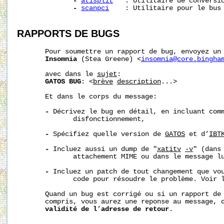
-
atisplit
   : Utilitaire de conversio
-
scanpci
    : Utilitaire pour le bus 
RAPPORTS DE BUGS
       Pour soumettre un rapport de bug, envoyez un 
Insomnia
 (Stea Greene) <
insomnia@core.bingha
       avec dans le 
sujet
:

GATOS BUG
: <
brève
description
...>

       Et dans le corps du message:

-
 Décrivez le bug en détail, en incluant comm
              disfonctionnement,

-
 Spécifiez quelle version de 
GATOS
 et d’
IBT
-
 Incluez aussi un dump de "
xatitv
-v
" (dans 
              attachement MIME ou dans le message lu
-
 Incluez un patch de tout changement que vou
              code pour résoudre le problème. Voir 
       Quand un bug est corrigé ou si un rapport de 
       compris, vous aurez une reponse au message, 
validité
de
l
’
adresse
de
retour
.
