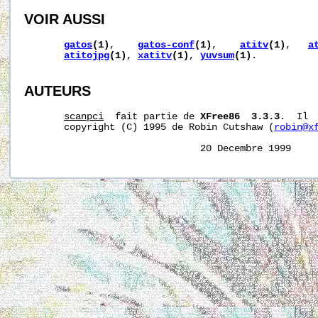
VOIR AUSSI
gatos
(1)
,    
gatos-conf
(1)
,    
atitv
(1)
,   
a
atitojpg
(1)
, 
xatitv
(1)
, 
yuvsum
(1)
.

AUTEURS
scanpci
  fait partie de 
XFree86  3.3.3
.  Il 
       copyright (C) 1995 de Robin Cutshaw (
robin@x
                               20 Decembre 1999    