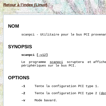
Retour à l'index (Linux)
NOM
       scanpci - Utilitaire pour le bus PCI provena
SYNOPSIS
scanpci
[
-v12
]
       Le  programme  
scanpci
  scruptera  et affiche
       périphériques sur le bus PCI.

OPTIONS
-1
     Tente la configuration PCI type 1.

-2
     Tente la configuration PCI type 2 (
d
p
-v
     Mode bavard.
