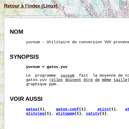
Retour à l'index (Linux)
NOM
       yuvsum - Utilitaire de conversion YUV proven
SYNOPSIS
yuvsum
<
gatos.yuv
       Le  programme  
yuvsum
  fait  la moyenne de to
       gatos.yuv (
elles
doivent
être
de
même
taille
       graphique ppm.

VOIR AUSSI
gatos
(1)
,    
gatos-conf
(1)
,    
atitv
(1)
,   
a
atitojpg
(1)
, 
atitoppm
(1)
, 
xatitv
(1)
.
