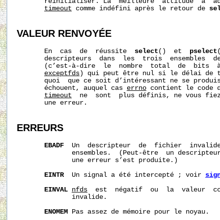
       réinitialiser. La  meilleure  attitude  à  ad
timeout
 comme indéfini après le retour de 
se
VALEUR RENVOYÉE
       En  cas  de  réussite  
select
()  et  
pselect
       descripteurs  dans  les  trois  ensembles  de
       (c’est-à-dire  le  nombre  total  de  bits  
exceptfds
) qui peut être nul si le délai de t
       quoi  que ce soit d’intéressant ne se produis
       échouent, auquel cas 
errno
 contient le code d
timeout
  ne  sont  plus définis, ne vous fiez
       une erreur.

ERREURS
EBADF
  Un  descripteur  de  fichier  invalide
              ensembles.  (Peut-être  un descripteur
              une erreur s’est produite.)

EINTR
  Un signal a été intercepté ; voir 
sig
EINVAL
nfds
  est  négatif  ou  la  valeur  c
              invalide.

ENOMEM
 Pas assez de mémoire pour le noyau.
