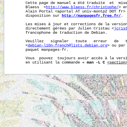
       Cette page de manuel a été traduite  et  mise
       Blaess  <
http://www.blaess.fr/christophe/
> e
       Alain Portal <aportal AT univ-montp2 DOT fr> 
       disposition sur 
http://manpagesfr.free.fr/
.

       Les mises à jour et corrections de la version
       directement gérées par Julien Cristau <
jcris
       francophone de traduction de Debian.

       Veuillez   signaler   toute   erreur   de   t
       <
debian-l10n-french@lists.debian.org
> ou par 
       paquet manpages-fr.

       Vous  pouvez  toujours avoir accès à la versi
       en utilisant la commande « 
man -L C
<section