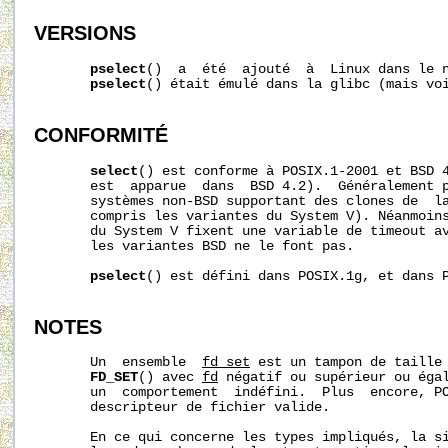
VERSIONS
pselect
()  a  été  ajouté  à  Linux dans le n
pselect
() était émulé dans la glibc (mais voi
CONFORMITÉ
select
() est conforme à POSIX.1-2001 et BSD 
       est  apparue  dans  BSD 4.2).  Généralement p
       systèmes non-BSD supportant des clones de  la
       compris les variantes du System V). Néanmoins
       du System V fixent une variable de timeout av
       les variantes BSD ne le font pas.

pselect
() est défini dans POSIX.1g, et dans P
NOTES
       Un  ensemble  
fd_set
 est un tampon de taille
FD_SET
() avec 
fd
 négatif ou supérieur ou éga
       un  comportement  indéfini.  Plus  encore, P
       descripteur de fichier valide.

       En ce qui concerne les types impliqués, la si