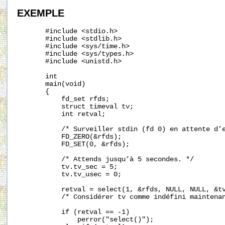
EXEMPLE
       #include <stdio.h>

       #include <stdlib.h>

       #include <sys/time.h>

       #include <sys/types.h>

       #include <unistd.h>

       int

       main(void)

       {

           fd_set rfds;

           struct timeval tv;

           int retval;

           /* Surveiller stdin (fd 0) en attente d’e
           FD_ZERO(&rfds);

           FD_SET(0, &rfds);

           /* Attends jusqu’à 5 secondes. */

           tv.tv_sec = 5;

           tv.tv_usec = 0;

           retval = select(1, &rfds, NULL, NULL, &tv
           /* Considérer tv comme indéfini maintenan
           if (retval == -1)

               perror("select()");
