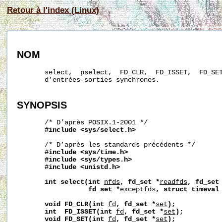
Retour à l'index (Linux)
NOM
       select,  pselect,  FD_CLR,  FD_ISSET,  FD_SET
       d’entrées-sorties synchrones.

SYNOPSIS
       /* D’après POSIX.1-2001 */

#include
<sys/select.h>
       /* D’après les standards précédents */

#include
<sys/time.h>
#include
<sys/types.h>
#include
<unistd.h>
int
select(int
nfds
,
fd_set
*
readfds
,
fd_set
fd_set
*
exceptfds
,
struct
timeval
void
FD_CLR(int
fd
,
fd_set
*
set
);
int
FD_ISSET(int
fd
,
fd_set
*
set
);
void
FD_SET(int
fd
,
fd_set
*
set
);