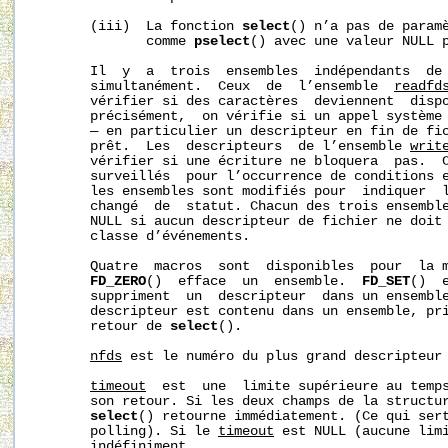
       (iii)  La fonction 
select
() n’a pas de param
              comme 
pselect
() avec une valeur NULL 
       Il  y  a  trois  ensembles  indépendants  de 
       simultanément.  Ceux  de  l’ensemble  
readfd
       vérifier si des caractères  deviennent  dispo
       précisément,  on vérifie si un appel système 
       — en particulier un descripteur en fin de fic
       prêt.  Les  descripteurs  de l’ensemble 
writ
       vérifier si une écriture ne bloquera  pas.  
       surveillés  pour l’occurrence de conditions e
       les ensembles sont modifiés pour  indiquer  l
       changé  de  statut. Chacun des trois ensemble
       NULL si aucun descripteur de fichier ne doit 
       classe d’événements.

       Quatre  macros  sont  disponibles  pour  la m
FD_ZERO
()  efface  un  ensemble.  
FD_SET
()  
       suppriment  un  descripteur  dans un ensembl
       descripteur est contenu dans un ensemble, pri
       retour de 
select
().

nfds
 est le numéro du plus grand descripteur 
timeout
  est  une  limite supérieure au temp
       son retour. Si les deux champs de la structu
select
() retourne immédiatement. (Ce qui sert
       polling). Si le 
timeout
 est NULL (aucune lim
       indéfiniment.
