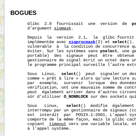
BOGUES
       Glibc  2.0  fournissait  une  version  de  
p
       d’argument 
sigmask
.

       Depuis  la  version  2.1,  la  glibc fournit
       implémentée avec 
sigprocmask
(2) et 
select
().
       vulnérable  à  la condition de concurrence q
       éviter. Sur les systèmes sans 
pselect
, une g
       portable)  des  signaux  peut  être  obtenue 
       gestionnaire de signal écrit un octet dans u
       le programme principal surveille l’autre extr
       Sous  Linux,  
select
()  peut  signaler un des
       comme « prêt à lire » alors qu’une lecture su
       par  exemple,  survenir  lorsque  des données
       vérification, ont une mauvaise somme de contr
       peut  également arriver dans d’autres circons
       sûr d’utiliser 
O_NONBLOCK
 sur des sockets qui
       Sous   Linux,   
select
()  modifie  également
       interrompu par un gestionnaire de signaux (c
       est  interdit  par  POSIX.1-2001. L’appel sy
       comporte de la même façon, mais la glibc cach
       copiant  
timeout
 vers une variable locale, et
       à l’appel système.
