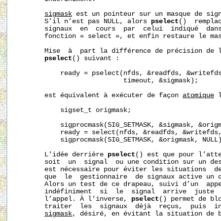
sigmask
 est un pointeur sur un masque de sig
       S’il n’est pas NULL, alors 
pselect
()  remplac
       signaux  en  cours  par  celui  indiqué  dan
       fonction « select », et enfin restaure le mas
       Mise  à  part la différence de précision de 
pselect
() suivant :

           ready = pselect(nfds, &readfds, &writefds
                           timeout, &sigmask);

       est équivalent à exécuter de façon 
atomique
 
           sigset_t origmask;

           sigprocmask(SIG_SETMASK, &sigmask, &origm
           ready = select(nfds, &readfds, &writefds,
           sigprocmask(SIG_SETMASK, &origmask, NULL)
       L’idée derrière 
pselect
() est que pour l’atte
       soit  un  signal  ou une condition sur un des
       est nécessaire pour éviter les situations  de
       que  le  gestionnaire  de signaux active un d
       Alors un test de ce drapeau, suivi d’un  app
       indéfiniment  si  le  signal  arrive  juste  
       l’appel. À l’inverse, 
pselect
() permet de blo
       traiter  les  signaux  déjà  reçus,  puis  i
sigmask
, désiré, en évitant la situation de b