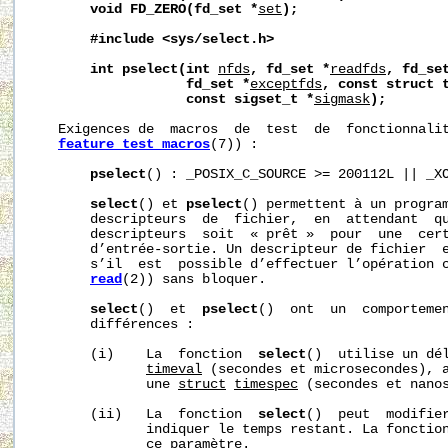
void
FD_ZERO(fd_set
*
set
);
#include
<sys/select.h>
int
pselect(int
nfds
,
fd_set
*
readfds
,
fd_se
fd_set
*
exceptfds
,
const
struct
const
sigset_t
*
sigmask
);
   Exigences de  macros  de  test  de  fonctionnalit
feature_test_macros
(7)) :

pselect
() : _POSIX_C_SOURCE >= 200112L || _XO
select
() et 
pselect
() permettent à un program
       descripteurs  de  fichier,  en  attendant  qu
       descripteurs  soit  « prêt »  pour  une  cert
       d’entrée-sortie. Un descripteur de fichier  e
       s’il  est  possible d’effectuer l’opération c
read
(2)) sans bloquer.

select
()  et  
pselect
()  ont  un  comportemen
       différences :

       (i)    La  fonction  
select
()  utilise un dé
timeval
 (secondes et microsecondes), 
              une 
struct
timespec
 (secondes et nanos
       (ii)   La  fonction  
select
()  peut  modifie
              indiquer le temps restant. La fonctio
              ce paramètre.
