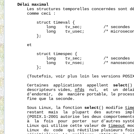
Délai
maximal
       Les structures temporelles concernées sont d
       comme ceci :

           struct timeval {

               long    tv_sec;         /* secondes  
               long    tv_usec;        /* microsecon
           };

       et

           struct timespec {

               long    tv_sec;         /* secondes  
               long    tv_nsec;        /* nanosecond
           };

       (Toutefois, voir plus loin les versions POSIX
       Certaines  applications  appellent  
select
()
       descripteurs vides, 
nfds
  nul,  et  un  déla
       d’endormir,  de  manière portable, le process
       fine que la seconde.

       Sous Linux, la fonction 
select
() modifie 
tim
       restant  mais  la  plupart  des  autres  impl
       (POSIX.1-2001 autorise les deux comportements
       à  la  fois  pour  porter  sur d’autres systè
       Linux qui utilise cette valeur de 
timeout
 mo
       Linux  du  code  qui réutilise plusieurs foi