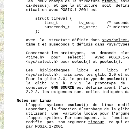
       les  deux champs de la structure 
timeval
 soi
       ci-dessus), et que la structure  soit  défin
       situation avec POSIX.1-2001 est

           struct timeval {

               time_t         tv_sec;     /* seconde
               suseconds_t    tv_usec;    /* microse
           };

       avec  la  structure définie dans 
<sys/select
time_t
 et 
suseconds_t
 définis dans 
<sys/type
       Concernant les prototypes,  on  demande  clas
<time.h>
   pour   
select
().   Avec  POSIX.1-2
<sys/select.h>
 pour 
select
() et 
pselect
().

       Les   bibliothèques   libc4   et   libc5   n’
<sys/select.h>
, mais avec les glibc 2.0 et su
       Pour la glibc 2.0, le prototype de 
pselect
()
       la  glibc  2.1  à  2.2.1  le  prototype  de 
       constante 
_GNU_SOURCE
 est définie avant l’inc
       2.2.2, les exigences sont celles indiquées da
Notes
sur
Linux
       L’appel  système  
pselect
()  de  Linux  modi
       Cependant, la fonction d’enrobage de la glibc
       utilisant  une  variable locale pour l’argum
       l’appel système. Par conséquent, la  fonctio
       modifie  pas  son argument 
timeout
, ce qui es
       par POSIX.1-2001.
