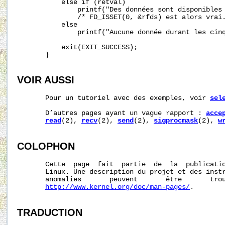
           else if (retval)

               printf("Des données sont disponibles 
               /* FD_ISSET(0, &rfds) est alors vrai.
           else

               printf("Aucune donnée durant les cinq
           exit(EXIT_SUCCESS);

       }

VOIR AUSSI
       Pour un tutoriel avec des exemples, voir 
sel
       D’autres pages ayant un vague rapport : 
acce
read
(2), 
recv
(2), 
send
(2), 
sigprocmask
(2), 
w
COLOPHON
       Cette  page  fait  partie  de  la  publicati
       Linux. Une description du projet et des instr
       anomalies       peuvent       être       trou
http://www.kernel.org/doc/man-pages/
.

TRADUCTION