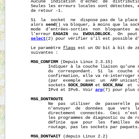
       Aucune  indication  d’échec  de  distributi
       Seules les erreurs locales sont détectées, e
       de retour -1.

       Si  la  socket  ne  dispose pas de la place 
       alors 
send
() va bloquer, à moins que la sock
       mode  d’entrées-sorties  non  bloquantes  au
       l’erreur 
EAGAIN
  ou  
EWOULDBLOCK
.  On  peut
select
(2) pour vérifier s’il est possible d’
       Le paramètre 
flags
 est un OU bit à bit de zé
       suivantes :

MSG_CONFIRM
 (Depuis Linux 2.3.15)

              Indiquer à la couche liaison qu’une r
              du  correspondant.  Si  la  couche  d
              confirmation, elle va ré-interroger r
              (par  exemple  avec  un  ARP unicast)
              sockets 
SOCK_DGRAM
 et 
SOCK_RAW
  et  
              IPv4 et IPv6. Voir 
arp
(7) pour plus d
MSG_DONTROUTE
              Ne  pas  utiliser  de  passerelle  po
              n’envoyer  de  données  que  vers  le
              directement  connectés.  Ceci  n’est 
              les programmes de diagnostic ou de ro
              définie  que  pour  les  familles  de
              routage, pas les sockets par paquets.
MSG_DONTWAIT
 (depuis Linux 2.2)
