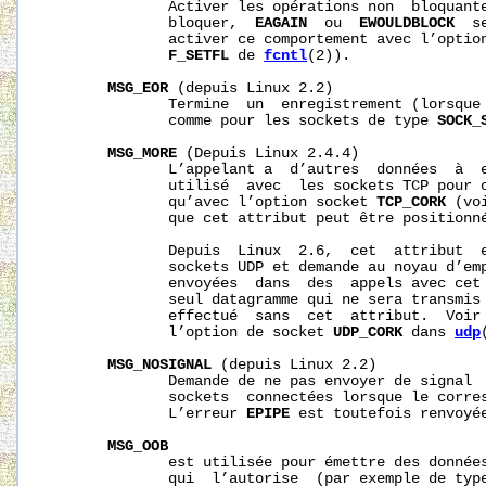
              Activer les opérations non  bloquante
              bloquer,  
EAGAIN
  ou  
EWOULDBLOCK
  s
              activer ce comportement avec l’optio
F_SETFL
 de 
fcntl
(2)).

MSG_EOR
 (depuis Linux 2.2)

              Termine  un  enregistrement (lorsque 
              comme pour les sockets de type 
SOCK_
MSG_MORE
 (Depuis Linux 2.4.4)

              L’appelant a  d’autres  données  à  e
              utilisé  avec  les sockets TCP pour o
              qu’avec l’option socket 
TCP_CORK
 (vo
              que cet attribut peut être positionné
              Depuis  Linux  2.6,  cet  attribut  e
              sockets UDP et demande au noyau d’emp
              envoyées  dans  des  appels avec cet 
              seul datagramme qui ne sera transmis 
              effectué  sans  cet  attribut.  Voir 
              l’option de socket 
UDP_CORK
 dans 
udp
MSG_NOSIGNAL
 (depuis Linux 2.2)

              Demande de ne pas envoyer de signal 
              sockets  connectées lorsque le corres
              L’erreur 
EPIPE
 est toutefois renvoyée
MSG_OOB
              est utilisée pour émettre des donnée
              qui  l’autorise  (par exemple de typ