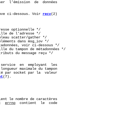
er  l’émission  de  données

uve ci-dessous. Voir 
recv
(2)

esse optionnelle */

lle de l’adresse */

leau scatter/gather */

léments dans msg_iov */

adonnées, voir ci‐dessous */

lle du tampon de métadonnées */

ributs du message reçu */

service  en  employant  les

 longueur maximale du tampon

é par socket par la  valeur

et
(7).

ent le nombre de caractères

t  
errno
  contient  le  code
