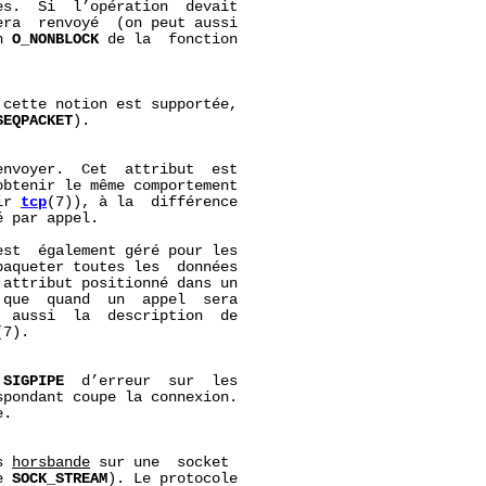
s.  Si  l’opération  devait

era  renvoyé  (on peut aussi

n 
O_NONBLOCK
 de la  fonction

cette notion est supportée,

SEQPACKET
).

nvoyer.  Cet  attribut  est

btenir le même comportement

ir 
tcp
(7)), à la  différence

 par appel.

st  également géré pour les

aqueter toutes les  données

attribut positionné dans un

que  quand  un  appel  sera

 aussi  la  description  de

(7).

 
SIGPIPE
  d’erreur  sur  les

pondant coupe la connexion.

.

s 
hors
bande
 sur une  socket

e 
SOCK_STREAM
). Le protocole
