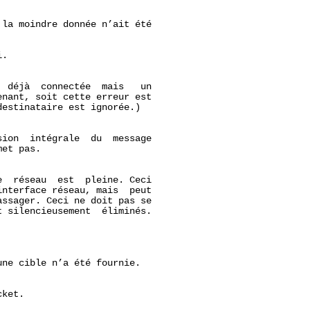
la moindre donnée n’ait été

.

 déjà  connectée  mais   un

nant, soit cette erreur est

estinataire est ignorée.)

ion  intégrale  du  message

et pas.

  réseau  est  pleine. Ceci

nterface réseau, mais  peut

ssager. Ceci ne doit pas se

 silencieusement  éliminés.

ne cible n’a été fournie.

ket.
