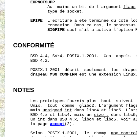
EOPNOTSUPP
              Au  moins un bit de l’argument 
flags
              type de socket.

EPIPE
  L’écriture a été terminée du côté loc
              connexion. Dans ce cas, le processus 
SIGPIPE
 sauf s’il a activé l’option 
CONFORMITÉ
       BSD 4.4, SVr4, POSIX.1-2001.  Ces  appels  s
       BSD 4.2.

       POSIX.1-2001  décrit  seulement  les  drape
       drapeau 
MSG_CONFIRM
 est une extension Linux.
NOTES
       Les prototypes fournis plus  haut  suivent  
       Unix,  tout  comme  glibc2. L’argument 
flag
       mais 
unsigned
int
 dans libc4 et libc5. L’ar
       BSD 4.x et libc4, mais un 
size_t
 dans libc5
       un 
int
 dans BSD 4.x, libc4 et libc5. Voir au
       la page 
accept
(2).

       Selon  POSIX.1-2001,  le  champ  
msg_contro