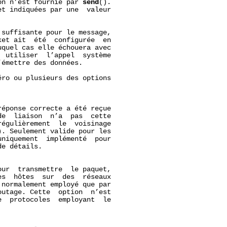
on n’est fournie par 
send
().

t indiquées par une  valeur

suffisante pour le message,

et ait  été  configurée  en

quel cas elle échouera avec

  utiliser  l’appel  système

émettre des données.

ro ou plusieurs des options

éponse correcte a été reçue

e  liaison  n’a  pas  cette

égulièrement  le  voisinage

. Seulement valide pour les

uniquement  implémenté  pour

e détails.

ur  transmettre  le paquet,

s  hôtes  sur  des  réseaux

normalement employé que par

utage. Cette  option  n’est

  protocoles  employant  le


