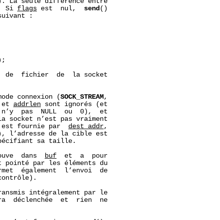
. La seule différence entre

. Si 
flags
 est  nul,  
send
()

uivant :

;

 de  fichier  de  la socket

mode connexion (
SOCK_STREAM
,

 et 
addrlen
 sont ignorés (et

n’y  pas  NULL  ou  0),  et

a socket n’est pas vraiment

 est fournie par  
dest_addr
,

), l’adresse de la cible est

pécifiant sa taille.

ouve  dans  
buf
  et  a  pour

 pointé par les éléments du

rmet  également  l’envoi  de

ontrôle).

ansmis intégralement par le

ra  déclenchée  et  rien  ne
