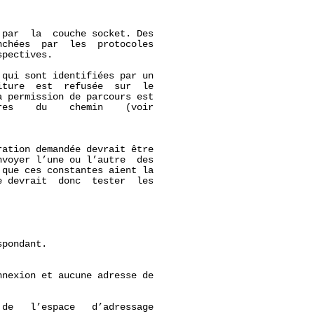
par  la  couche socket. Des

chées  par  les  protocoles

pectives.

qui sont identifiées par un

ture  est  refusée  sur  le

 permission de parcours est

es    du    chemin    (voir

ation demandée devrait être

voyer l’une ou l’autre  des

que ces constantes aient la

 devrait  donc  tester  les

pondant.

nexion et aucune adresse de

de   l’espace   d’adressage
