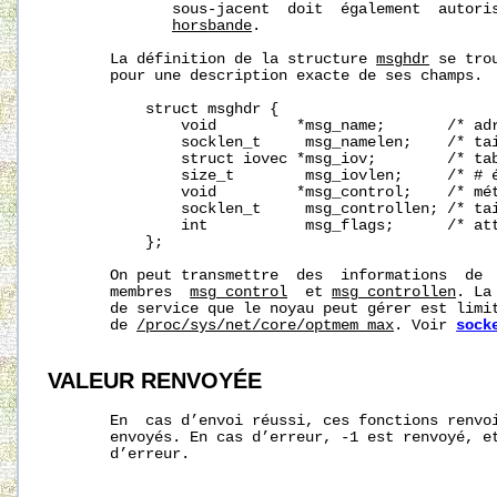
              sous‐jacent  doit  également  autoris
hors
bande
.

       La définition de la structure 
msghdr
 se tro
       pour une description exacte de ses champs.

           struct msghdr {

               void         *msg_name;       /* adr
               socklen_t     msg_namelen;    /* tai
               struct iovec *msg_iov;        /* tab
               size_t        msg_iovlen;     /* # é
               void         *msg_control;    /* mét
               socklen_t     msg_controllen; /* tai
               int           msg_flags;      /* att
           };

       On peut transmettre  des  informations  de  
       membres  
msg_control
  et 
msg_controllen
. La
       de service que le noyau peut gérer est limit
       de 
/proc/sys/net/core/optmem_max
. Voir 
sock
VALEUR RENVOYÉE
       En  cas d’envoi réussi, ces fonctions renvoi
       envoyés. En cas d’erreur, -1 est renvoyé, e
       d’erreur.
