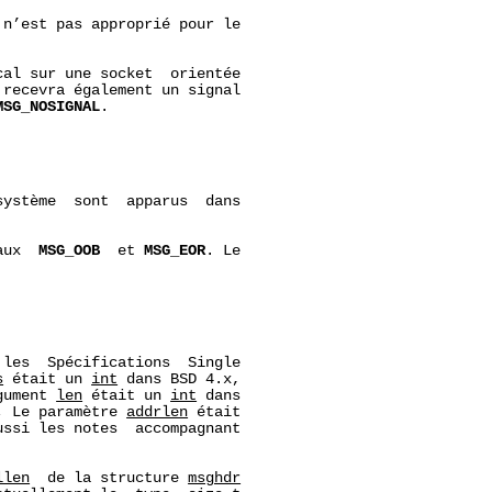
 n’est pas approprié pour le

al sur une socket  orientée

recevra également un signal

MSG_NOSIGNAL
.

ystème  sont  apparus  dans

aux  
MSG_OOB
  et 
MSG_EOR
. Le



les  Spécifications  Single

s
 était un 
int
 dans BSD 4.x,

gument 
len
 était un 
int
 dans

; Le paramètre 
addrlen
 était

ssi les notes  accompagnant

llen
  de la structure 
msghdr