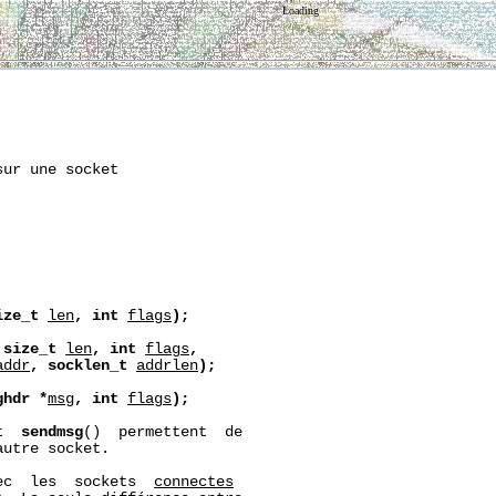
Loading
ur une socket

ize_t
len
,
int
flags
);
size_t
len
,
int
flags
,
addr
,
socklen_t
addrlen
);
ghdr
*
msg
,
int
flags
);
t  
sendmsg
()  permettent  de

utre socket.

ec  les  sockets  
connect
es