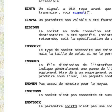
              accessible.

EINTR
  Un  signal  a  été  reçu  avant  que 
              transmise ; voir 
signal
(7).

EINVAL
 Un paramètre non valable a été fourni
EISCONN
              La  socket  en  mode  connexion  est 
              destinataire  a été spécifié. (Mainte
              retournée, soit la spécification du d
EMSGSIZE
              Le type de socket nécessite une émiss
              mais la taille de celui-ci ne le perm
ENOBUFS
              La  file  d’émission  de  l’interface
              indique généralement une panne de l’i
              également être dû à un engorgement pa
              produire sous Linux, les paquets sont
ENOMEM
 Pas assez de mémoire pour le noyau.

ENOTCONN
              La socket n’est pas connectée et aucu
ENOTSOCK
              Le paramètre 
sockfd
 n’est pas une soc