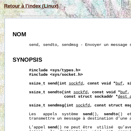
Retour à l'index (Linux)
NOM
       send, sendto, sendmsg - Envoyer un message s
SYNOPSIS
#include
<sys/types.h>
#include
<sys/socket.h>
ssize_t
send(int
sockfd
,
const
void
*
buf
,
s
ssize_t
sendto(int
sockfd
,
const
void
*
buf
,
const
struct
sockaddr
*
dest_
ssize_t
sendmsg(int
sockfd
,
const
struct
ms
       Les   appels  système  
send
(),  
sendto
()  e
       transmettre un message à destination d’une a
       L’appel 
send
() ne peut être  utilisé  qu’av