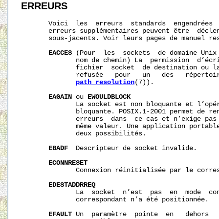
ERREURS
       Voici  les  erreurs  standards  engendrées  
       erreurs supplémentaires peuvent être  déclen
       sous-jacents. Voir leurs pages de manuel res
EACCES
 (Pour  les  sockets  de domaine Unix 
              nom de chemin) La  permission  d’écri
              fichier  socket  de destination ou la
              refusée   pour   un   des   répertoir
path_resolution
(7)).

EAGAIN
 ou 
EWOULDBLOCK
              La socket est non bloquante et l’opér
              bloquante. POSIX.1-2001 permet de ren
              erreurs  dans  ce cas et n’exige pas 
              même valeur. Une application portable
              deux possibilités.

EBADF
  Descripteur de socket invalide.

ECONNRESET
              Connexion réinitialisée par le corres
EDESTADDRREQ
              La  socket  n’est  pas  en  mode  con
              correspondant n’a été positionnée.

EFAULT
 Un  paramètre  pointe  en   dehors   