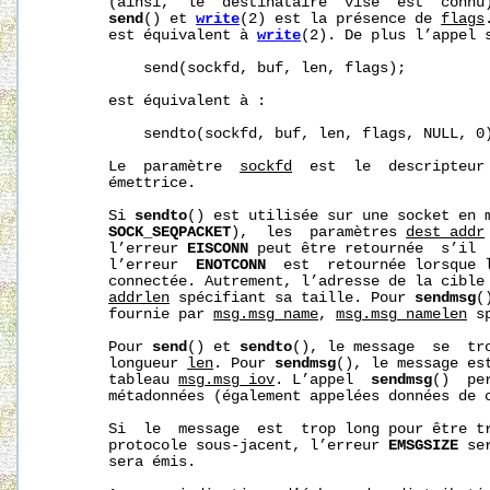
       (ainsi,  le  destinataire  visé  est  connu)
send
() et 
write
(2) est la présence de 
flags
       est équivalent à 
write
(2). De plus l’appel s
           send(sockfd, buf, len, flags);

       est équivalent à :

           sendto(sockfd, buf, len, flags, NULL, 0)
       Le  paramètre  
sockfd
  est  le  descripteur 
       émettrice.

       Si 
sendto
() est utilisée sur une socket en 
SOCK_SEQPACKET
),  les  paramètres 
dest_addr
       l’erreur 
EISCONN
 peut être retournée  s’il  
       l’erreur  
ENOTCONN
  est  retournée lorsque l
       connectée. Autrement, l’adresse de la cible
addrlen
 spécifiant sa taille. Pour 
sendmsg
(
       fournie par 
msg.msg_name
, 
msg.msg_namelen
 s
       Pour 
send
() et 
sendto
(), le message  se  tr
       longueur 
len
. Pour 
sendmsg
(), le message est
       tableau 
msg.msg_iov
. L’appel  
sendmsg
()  pe
       métadonnées (également appelées données de c
       Si  le  message  est  trop long pour être tr
       protocole sous‐jacent, l’erreur 
EMSGSIZE
 se
       sera émis.
