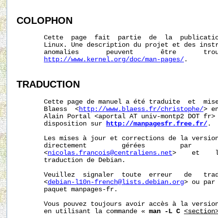
COLOPHON
       Cette  page  fait  partie  de  la  publicati
       Linux. Une description du projet et des instr
       anomalies       peuvent       être       trou
http://www.kernel.org/doc/man-pages/
.

TRADUCTION
       Cette page de manuel a été traduite  et  mise
       Blaess  <
http://www.blaess.fr/christophe/
> e
       Alain Portal <aportal AT univ-montp2 DOT fr> 
       disposition sur 
http://manpagesfr.free.fr/
.

       Les mises à jour et corrections de la version
       directement         gérées         par       
       <
nicolas.francois@centraliens.net
>    et    l
       traduction de Debian.

       Veuillez  signaler  toute  erreur   de   trad
       <
debian-l10n-french@lists.debian.org
> ou par 
       paquet manpages-fr.

       Vous pouvez toujours avoir accès à la version
       en utilisant la commande « 
man -L C
<section