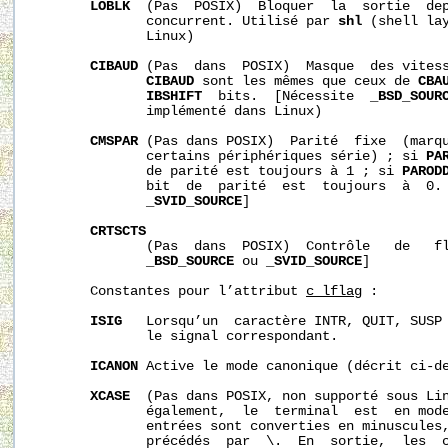
LOBLK
  (Pas  POSIX)  Bloquer  la  sortie  dep
              concurrent. Utilisé par 
shl
 (shell lay
              Linux)

CIBAUD
 (Pas  dans  POSIX)  Masque  des vitess
CIBAUD
 sont les mêmes que ceux de 
CBA
IBSHIFT
  bits.  [Nécessite  
_BSD_SOUR
              implémenté dans Linux)

CMSPAR
 (Pas dans POSIX)  Parité  fixe  (marqu
              certains périphériques série) ; si 
PA
              de parité est toujours à 1 ; si 
PAROD
              bit  de  parité  est  toujours  à  0.
_SVID_SOURCE
]

CRTSCTS
              (Pas  dans  POSIX)  Contrôle   de   fl
_BSD_SOURCE
 ou 
_SVID_SOURCE
]

       Constantes pour l’attribut 
c_lflag
 :

ISIG
   Lorsqu’un  caractère INTR, QUIT, SUSP 
              le signal correspondant.

ICANON
 Active le mode canonique (décrit ci-de
XCASE
  (Pas dans POSIX, non supporté sous Li
              également,  le  terminal  est  en mode
              entrées sont converties en minuscules,
              précédés  par  \.  En  sortie,  les  c