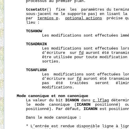
       processus au premier plan.

tcsetattr
()  fixe  les  paramètres du termina
       sous-jacent ne le supporte pas) en lisant la
       par  
termios_p
.  
optional_actions
  précise qu
       lieu :

TCSANOW
              Les modifications sont effectuées immé
TCSADRAIN
              Les modifications sont effectuées lors
              d’écriture  sur 
fd
 auront été transmis
              être utilisée pour toute modification 
              sorties.

TCSAFLUSH
              Les  modifications sont effectuées lor
              d’écriture sur 
fd
 auront été transmise
              pas   été   traitées   seront   élimin
              modifications.

Mode
canonique
et
non
canonique
       La valeur du bit 
ICANON
 dans 
c_lflag
 détermin
       le  mode  canonique  (
ICANON
  positionné)  o
       positionné). Par défaut, 
ICANON
 est positionn
       Dans le mode canonique :

       * L’entrée est rendue disponible ligne à lign