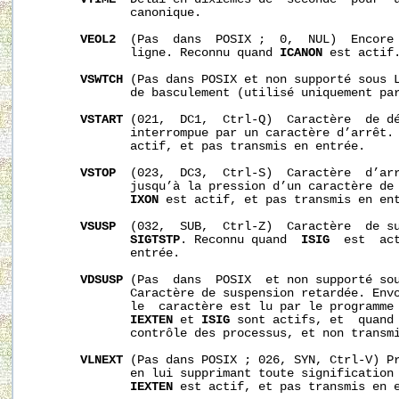
              canonique.

VEOL2
  (Pas  dans  POSIX ;  0,  NUL)  Encore 
              ligne. Reconnu quand 
ICANON
 est actif.
VSWTCH
 (Pas dans POSIX et non supporté sous L
              de basculement (utilisé uniquement pa
VSTART
 (021,  DC1,  Ctrl-Q)  Caractère  de dé
              interrompue par un caractère d’arrêt.
              actif, et pas transmis en entrée.

VSTOP
  (023,  DC3,  Ctrl-S)  Caractère  d’arr
              jusqu’à la pression d’un caractère de 
IXON
 est actif, et pas transmis en ent
VSUSP
  (032,  SUB,  Ctrl-Z)  Caractère  de su
SIGTSTP
. Reconnu quand  
ISIG
  est  act
              entrée.

VDSUSP
 (Pas  dans  POSIX  et non supporté sou
              Caractère de suspension retardée. Env
              le  caractère est lu par le programme 
IEXTEN
 et 
ISIG
 sont actifs, et  quand 
              contrôle des processus, et non transmi
VLNEXT
 (Pas dans POSIX ; 026, SYN, Ctrl-V) Pr
              en lui supprimant toute signification 
IEXTEN
 est actif, et pas transmis en e