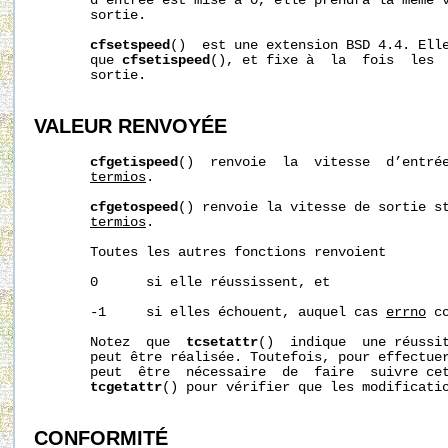
       d’entrée est mise à 0, elle prendra la même v
       sortie.

cfsetspeed
()  est une extension BSD 4.4. Elle
       que 
cfsetispeed
(), et fixe à  la  fois  les  
       sortie.

VALEUR RENVOYÉE
cfgetispeed
()  renvoie  la  vitesse  d’entrée
termios
.

cfgetospeed
() renvoie la vitesse de sortie st
termios
.

       Toutes les autres fonctions renvoient

       0      si elle réussissent, et

       -1     si elles échouent, auquel cas 
errno
 c
       Notez  que  
tcsetattr
()  indique  une réussi
       peut être réalisée. Toutefois, pour effectuer
       peut  être  nécessaire  de  faire  suivre cet
tcgetattr
() pour vérifier que les modificatio
CONFORMITÉ