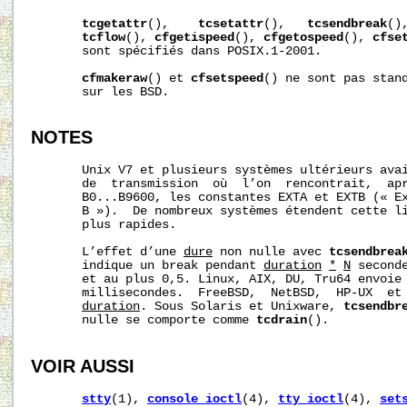
tcgetattr
(),    
tcsetattr
(),   
tcsendbreak
()
tcflow
(), 
cfgetispeed
(), 
cfgetospeed
(), 
cfse
       sont spécifiés dans POSIX.1-2001.

cfmakeraw
() et 
cfsetspeed
() ne sont pas stand
       sur les BSD.

NOTES
       Unix V7 et plusieurs systèmes ultérieurs avai
       de  transmission  où  l’on  rencontrait,  apr
       B0...B9600, les constantes EXTA et EXTB (« Ex
       B »).  De nombreux systèmes étendent cette li
       plus rapides.

       L’effet d’une 
dur
e
 non nulle avec 
tcsendbrea
       indique un break pendant 
duration
*
N
 second
       et au plus 0,5. Linux, AIX, DU, Tru64 envoie
       millisecondes.  FreeBSD,  NetBSD,  HP-UX  et 
duration
. Sous Solaris et Unixware, 
tcsendbr
       nulle se comporte comme 
tcdrain
().

VOIR AUSSI
stty
(1), 
console_ioctl
(4), 
tty_ioctl
(4), 
set