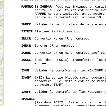
PARMRK
 Si 
IGNPAR
 n’est pas indiqué, un caract
              parité  ou  de  format est préfixé av
PARMRK
 ne sont indiqués, un caractère 
              parité ou de format est lu comme \0.

INPCK
  Valider la vérification de parité en e
ISTRIP
 Éliminer le huitième bit.

INLCR
  Convertir NL en CR en entrée.

IGNCR
  Ignorer CR en entrée.

ICRNL
  Convertir CR en NL en entrée, sauf si
IUCLC
  (Pas  dans  POSIX)  Transformer  les m
              entrée.

IXON
   Valider le contrôle de flux XON/XOFF e
IXANY
  (XSI) La sortie bloquée sera redémarré
              caractère.  Le  défaut est de ne redém
              caractère START.

IXOFF
  Valider le contrôle de flux XON/XOFF e
IMAXBEL
              (Pas dans POSIX)  Faire  sonner  le  t