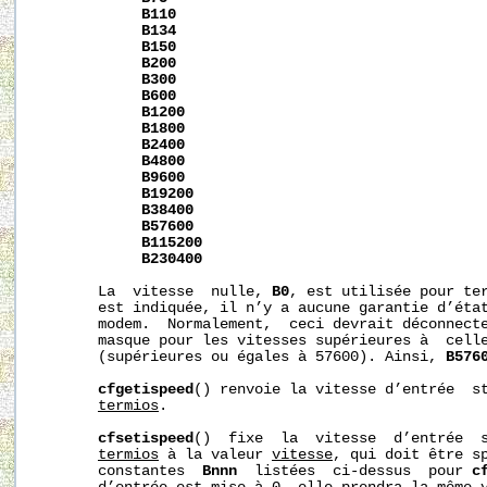
B110
B134
B150
B200
B300
B600
B1200
B1800
B2400
B4800
B9600
B19200
B38400
B57600
B115200
B230400
       La  vitesse  nulle, 
B0
, est utilisée pour ter
       est indiquée, il n’y a aucune garantie d’état
       modem.  Normalement,  ceci devrait déconnect
       masque pour les vitesses supérieures à  celle
       (supérieures ou égales à 57600). Ainsi, 
B576
cfgetispeed
() renvoie la vitesse d’entrée  st
termios
.

cfsetispeed
()  fixe  la  vitesse  d’entrée  s
termios
 à la valeur 
vitesse
, qui doit être sp
       constantes  
Bnnn
  listées  ci-dessus  pour 
c