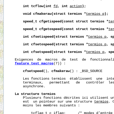
int
tcflow(int
fd
,
int
action
);
void
cfmakeraw(struct
termios
*
termios_p
);
speed_t
cfgetispeed(const
struct
termios
*
te
speed_t
cfgetospeed(const
struct
termios
*
te
int
cfsetispeed(struct
termios
*
termios_p
,
s
int
cfsetospeed(struct
termios
*
termios_p
,
s
int
cfsetspeed(struct
termios
*
termios_p
,
sp
   Exigences  de  macros  de  test  de  fonctionnali
feature_test_macros
(7)) :

cfsetspeed
(), 
cfmakeraw
() : _BSD_SOURCE

       Les fonctions termios  établissent  une  inte
       terminaux,   permettant   de   contrôler  les
       asynchrone.

La
structure
termios
       Plusieurs fonctions décrites ici utilisent u
       est  un pointeur sur une structure 
termios
. 
       moins les membres suivants :

           tcflag_t c_iflag;      /* modes d’entrée 