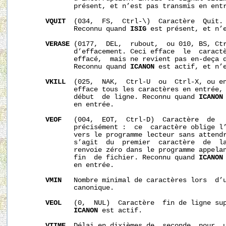
              présent, et n’est pas transmis en entr
VQUIT
  (034,  FS,  Ctrl-\)  Caractère  Quit.
              Reconnu quand 
ISIG
 est présent, et n’e
VERASE
 (0177,  DEL,  rubout,  ou 010, BS, Ctr
              d’effacement. Ceci efface  le  caractè
              effacé,  mais ne revient pas en-deça d
              Reconnu quand 
ICANON
 est actif, et n’e
VKILL
  (025,  NAK,  Ctrl-U  ou  Ctrl-X, ou en
              efface tous les caractères en entrée, 
              début  de ligne. Reconnu quand 
ICANON
              en entrée.

VEOF
   (004,  EOT,  Ctrl-D)  Caractère  de   
              précisément :  ce  caractère oblige l’
              vers le programme lecteur sans attendr
              s’agit  du  premier  caractère  de  l
              renvoie zéro dans le programme appelan
              fin  de fichier. Reconnu quand 
ICANON
              en entrée.

VMIN
   Nombre minimal de caractères lors  d’u
              canonique.

VEOL
   (0,  NUL)  Caractère  fin de ligne sup
ICANON
 est actif.

VTIME
  Délai en dixièmes de  seconde  pour  u