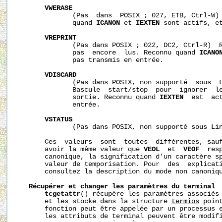
VWERASE
              (Pas  dans  POSIX ; 027, ETB, Ctrl-W) 
              quand 
ICANON
 et 
IEXTEN
 sont actifs, et
VREPRINT
              (Pas dans POSIX ; 022, DC2, Ctrl-R)  R
              pas  encore  lus. Reconnu quand 
ICANO
              pas transmis en entrée.

VDISCARD
              (Pas dans POSIX, non supporté  sous  L
              Bascule  start/stop  pour  ignorer  le
              sortie. Reconnu quand 
IEXTEN
  est  act
              entrée.

VSTATUS
              (Pas dans POSIX, non supporté sous Lin
       Ces  valeurs  sont  toutes  différentes, sau
       avoir la même valeur que 
VEOL
  et  
VEOF
  res
       canonique, la signification d’un caractère sp
       valeur de temporisation. Pour  des  explicat
       consultez la description du mode non canoniqu
Récupérer
et
changer
les
paramètres
du
terminal
tcgetattr
() récupère les paramètres associés
       et les stocke dans la structure 
termios
 poin
       fonction peut être appelée par un processus e
       les attributs de terminal peuvent être modifi