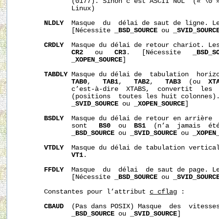
              (0177). Sinon c’est ASCII NUL  (« \0 »
              Linux)

NLDLY
  Masque  du  délai de saut de ligne. L
              [Nécessite 
_BSD_SOURCE
 ou 
_SVID_SOURC
CRDLY
  Masque du délai de retour chariot. Le
CR2
   ou   
CR3
.   [Nécessite   
_BSD_S
_XOPEN_SOURCE
]

TABDLY
 Masque du délai de  tabulation  horizo
TAB0
,   
TAB1
,   
TAB2
,   
TAB3
  (ou  
XT
              c’est-à-dire  XTABS,  convertit  les  
              (positions  toutes les huit colonnes)
_SVID_SOURCE
 ou 
_XOPEN_SOURCE
]

BSDLY
  Masque du délai de retour en arrière  
              sont   
BS0
  ou  
BS1
  (n’a  jamais  été
_BSD_SOURCE
 ou 
_SVID_SOURCE
 ou 
_XOPEN
VTDLY
  Masque du délai de tabulation vertica
VT1
.

FFDLY
  Masque  du  délai  de saut de page. L
              [Nécessite 
_BSD_SOURCE
 ou 
_SVID_SOURC
       Constantes pour l’attribut 
c_cflag
 :

CBAUD
  (Pas dans POSIX) Masque  des  vitesses
_BSD_SOURCE
 ou 
_SVID_SOURCE
]
