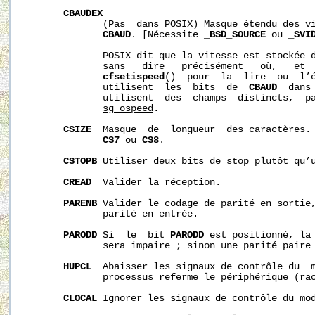
CBAUDEX
              (Pas  dans POSIX) Masque étendu des vi
CBAUD
. [Nécessite 
_BSD_SOURCE
 ou 
_SVI
              POSIX dit que la vitesse est stockée 
              sans   dire   précisément   où,   et 
cfsetispeed
()  pour  la  lire  ou  l’é
              utilisent  les  bits  de  
CBAUD
  dans
              utilisent  des  champs  distincts,  p
sg_ospeed
.

CSIZE
  Masque  de  longueur  des caractères.
CS7
 ou 
CS8
.

CSTOPB
 Utiliser deux bits de stop plutôt qu’u
CREAD
  Valider la réception.

PARENB
 Valider le codage de parité en sortie,
              parité en entrée.

PARODD
 Si  le  bit 
PARODD
 est positionné, la 
              sera impaire ; sinon une parité paire 
HUPCL
  Abaisser les signaux de contrôle du  m
              processus referme le périphérique (rac
CLOCAL
 Ignorer les signaux de contrôle du mod