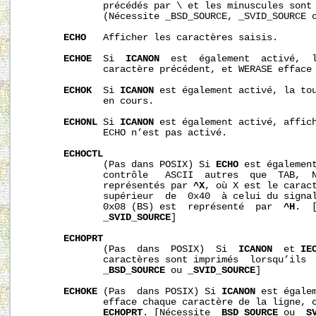
              précédés par \ et les minuscules sont 
              (Nécessite _BSD_SOURCE, _SVID_SOURCE o
ECHO
   Afficher les caractères saisis.

ECHOE
  Si  
ICANON
  est  également  activé,  l
              caractère précédent, et WERASE efface 
ECHOK
  Si 
ICANON
 est également activé, la tou
              en cours.

ECHONL
 Si 
ICANON
 est également activé, affich
              ECHO n’est pas activé.

ECHOCTL
              (Pas dans POSIX) Si 
ECHO
 est également
              contrôle   ASCII  autres  que  TAB,  N
              représentés par 
^X
, où X est le caract
              supérieur  de  0x40  à celui du signal
              0x08 (BS) est  représenté  par  
^H
.  
_SVID_SOURCE
]

ECHOPRT
              (Pas  dans  POSIX)  Si  
ICANON
  et 
IE
              caractères sont imprimés  lorsqu’ils  
_BSD_SOURCE
 ou 
_SVID_SOURCE
]

ECHOKE
 (Pas  dans POSIX) Si 
ICANON
 est égalem
              efface chaque caractère de la ligne, 
ECHOPRT
. [Nécessite 
_BSD_SOURCE
 ou 
_S