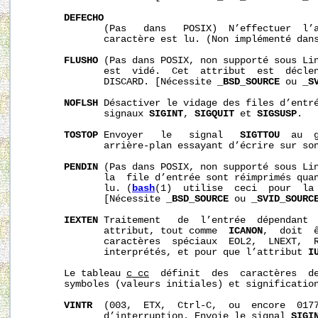
DEFECHO
              (Pas   dans   POSIX)  N’effectuer  l’a
              caractère est lu. (Non implémenté dans
FLUSHO
 (Pas dans POSIX, non supporté sous Lin
              est  vidé.  Cet  attribut  est  déclen
              DISCARD. [Nécessite 
_BSD_SOURCE
 ou 
_S
NOFLSH
 Désactiver le vidage des files d’entré
              signaux 
SIGINT
, 
SIGQUIT
 et 
SIGSUSP
.

TOSTOP
 Envoyer   le   signal   
SIGTTOU
  au  
              arrière-plan essayant d’écrire sur son
PENDIN
 (Pas dans POSIX, non supporté sous Lin
              la  file d’entrée sont réimprimés quan
              lu. (
bash
(1)  utilise  ceci  pour  la 
              [Nécessite 
_BSD_SOURCE
 ou 
_SVID_SOURC
IEXTEN
 Traitement   de  l’entrée  dépendant  
              attribut, tout comme  
ICANON
,  doit  ê
              caractères  spéciaux  EOL2,  LNEXT,  R
              interprétés, et pour que l’attribut 
I
       Le tableau 
c_cc
  définit  des  caractères  de
       symboles (valeurs initiales) et signification
VINTR
  (003,  ETX,  Ctrl-C,  ou  encore  0177
              d’interruption. Envoie le signal 
SIGI