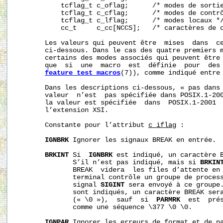
           tcflag_t c_oflag;      /* modes de sortie
           tcflag_t c_cflag;      /* modes de contrô
           tcflag_t c_lflag;      /* modes locaux */
           cc_t     c_cc[NCCS];   /* caractères de c
       Les valeurs qui peuvent être  mises  dans  ce
       ci-dessous. Dans le cas des quatre premiers m
       certains des modes associés qui peuvent être 
       que  si  une  macro  est  définie  pour  des 
feature_test_macros
(7)), comme indiqué entre 
       Dans les descriptions ci-dessous, « pas dans 
       valeur  n’est  pas spécifiée dans POSIX.1-200
       la valeur est spécifiée  dans  POSIX.1-2001  
       l’extension XSI.

       Constante pour l’attribut 
c_iflag
 :

IGNBRK
 Ignorer les signaux BREAK en entrée.

BRKINT
 Si  
IGNBRK
 est indiqué, un caractère B
              S’il n’est pas indiqué, mais si 
BRKIN
              BREAK  videra  les files d’attente en 
              terminal contrôle un groupe de process
              signal 
SIGINT
 sera envoyé à ce groupe
              sont indiqués, un caractère BREAK sera
              (« \0 »),  sauf  si  
PARMRK
  est  prés
              comme une séquence \377 \0 \0.

IGNPAR
 Ignorer les erreurs de format et de pa