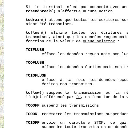
       Si  le  terminal  n’est pas connecté avec une
tcsendbreak
() n’effectue aucune action.

tcdrain
() attend que toutes les écritures su
       aient été transmises.

tcflush
()  élimine  toutes  les  écritures  
       transmises, ainsi que les données reçues mais
       fonction de la valeur de 
queue_selector
 :

TCIFLUSH
              efface les données reçues mais non lue
TCOFLUSH
              efface les données écrites mais non tr
TCIOFLUSH
              efface  à  la  fois  les données reçue
              écrites non transmises.

tcflow
() suspend la  transmission  ou  la  ré
       l’objet référencé par 
fd
, en fonction de la 
TCOOFF
 suspend les transmissions.

TCOON
  redémarre les transmissions suspendues
TCIOFF
 envoie  un  caractère  STOP,  ce  qui 
              suspendre toute transmission de donnée