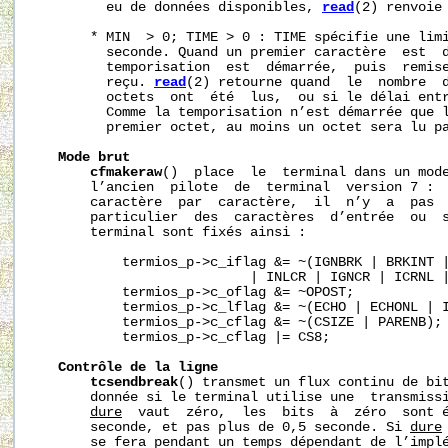
         eu de données disponibles, 
read
(2) renvoie 
       * MIN  > 0; TIME > 0 : TIME spécifie une limi
         seconde. Quand un premier caractère  est  d
         temporisation  est  démarrée,  puis  remise
         reçu. 
read
(2) retourne quand  le  nombre  d
         octets  ont  été  lus,  ou si le délai entr
         Comme la temporisation n’est démarrée que l
         premier octet, au moins un octet sera lu p
Mode
brut
cfmakeraw
()  place  le  terminal dans un mode
       l’ancien  pilote  de  terminal  version 7 :  
       caractère  par  caractère,  il  n’y  a  pas  
       particulier  des  caractères  d’entrée  ou  s
       terminal sont fixés ainsi :

           termios_p->c_iflag &= ~(IGNBRK | BRKINT |
                           | INLCR | IGNCR | ICRNL |
           termios_p->c_oflag &= ~OPOST;

           termios_p->c_lflag &= ~(ECHO | ECHONL | I
           termios_p->c_cflag &= ~(CSIZE | PARENB);

           termios_p->c_cflag |= CS8;

Contrôle
de
la
ligne
tcsendbreak
() transmet un flux continu de bi
       donnée si le terminal utilise une  transmissi
dur
e
  vaut  zéro,  les  bits  à  zéro  sont é
       seconde, et pas plus de 0,5 seconde. Si 
dur
e
       se fera pendant un temps dépendant de l’implé