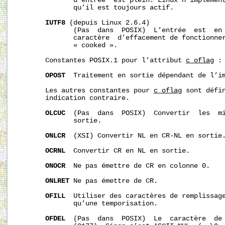
              d’entrée  est plein. Linux n’implément
              qu’il est toujours actif.

IUTF8
 (depuis Linux 2.6.4)

              (Pas  dans  POSIX)  L’entrée  est  en 
              caractère  d’effacement de fonctionner
              « cooked ».

       Constantes POSIX.1 pour l’attribut 
c_oflag
 :

OPOST
  Traitement en sortie dépendant de l’im
       Les autres constantes pour 
c_oflag
 sont défin
       indication contraire.

OLCUC
  (Pas  dans  POSIX)  Convertir  les  mi
              sortie.

ONLCR
  (XSI) Convertir NL en CR-NL en sortie.
OCRNL
  Convertir CR en NL en sortie.

ONOCR
  Ne pas émettre de CR en colonne 0.

ONLRET
 Ne pas émettre de CR.

OFILL
  Utiliser des caractères de remplissage
              qu’une temporisation.

OFDEL
  (Pas  dans  POSIX)  Le  caractère  de 