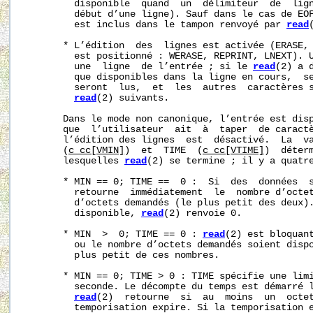
         disponible  quand  un  délimiteur  de  lign
         début d’une ligne). Sauf dans le cas de EOF
         est inclus dans le tampon renvoyé par 
read
       * L’édition  des  lignes est activée (ERASE,
         est positionné : WERASE, REPRINT, LNEXT). 
         une  ligne  de l’entrée ; si le 
read
(2) a 
         que disponibles dans la ligne en cours,  se
         seront  lus,  et  les  autres  caractères s
read
(2) suivants.

       Dans le mode non canonique, l’entrée est disp
       que  l’utilisateur  ait  à  taper  de caractè
       l’édition des lignes  est  désactivé.  La  va
       (
c_cc[VMIN]
)  et  TIME  (
c_cc[VTIME]
)  déterm
       lesquelles 
read
(2) se termine ; il y a quatre
       * MIN == 0; TIME ==  0 :  Si  des  données  
         retourne  immédiatement  le  nombre d’octet
         d’octets demandés (le plus petit des deux).
         disponible, 
read
(2) renvoie 0.

       * MIN  >  0; TIME == 0 : 
read
(2) est bloquant
         ou le nombre d’octets demandés soient dispo
         plus petit de ces nombres.

       * MIN == 0; TIME > 0 : TIME spécifie une limi
         seconde. Le décompte du temps est démarré 
read
(2)  retourne  si  au  moins  un  octet
         temporisation expire. Si la temporisation e