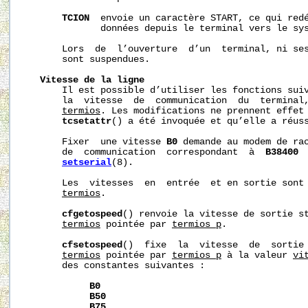
TCION
  envoie un caractère START, ce qui redé
              données depuis le terminal vers le sys
       Lors  de  l’ouverture  d’un  terminal, ni ses
       sont suspendues.

Vitesse
de
la
ligne
       Il est possible d’utiliser les fonctions suiv
       la  vitesse  de  communication  du  terminal,
termios
. Les modifications ne prennent effet 
tcsetattr
() a été invoquée et qu’elle a réuss
       Fixer  une vitesse 
B0
 demande au modem de rac
       de  communication  correspondant  à  
B38400
 
setserial
(8).

       Les  vitesses  en  entrée  et en sortie sont 
termios
.

cfgetospeed
() renvoie la vitesse de sortie st
termios
 pointée par 
termios_p
.

cfsetospeed
()  fixe  la  vitesse  de  sortie 
termios
 pointée par 
termios_p
 à la valeur 
vi
       des constantes suivantes :

B0
B50
B75