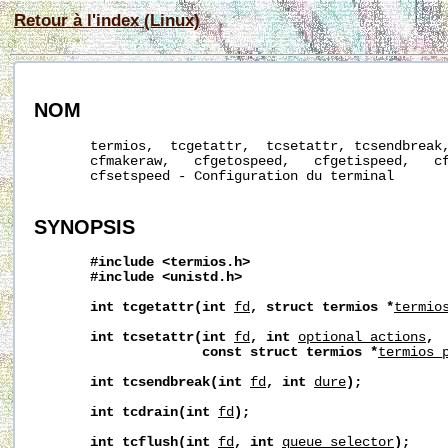
Retour à l'index (Linux)
NOM
       termios,  tcgetattr,  tcsetattr, tcsendbreak,
       cfmakeraw,   cfgetospeed,   cfgetispeed,   cf
       cfsetspeed - Configuration du terminal

SYNOPSIS
#include
<termios.h>
#include
<unistd.h>
int
tcgetattr(int
fd
,
struct
termios
*
termio
int
tcsetattr(int
fd
,
int
optional_actions
,
const
struct
termios
*
termios_
int
tcsendbreak(int
fd
,
int
dur
e
);
int
tcdrain(int
fd
);
int
tcflush(int
fd
,
int
queue_selector
);