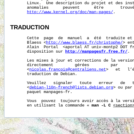
       Linux.  Une description du projet et des inst
       anomalies      peuvent      être       trouvé
http://www.kernel.org/doc/man-pages/
.

TRADUCTION
       Cette  page  de  manuel  a  été  traduite et 
       Blaess <
http://www.blaess.fr/christophe/
> en
       Alain  Portal  <aportal AT univ-montp2 DOT fr
       disposition sur 
http://manpagesfr.free.fr/
.

       Les mises à jour et corrections de la version
       directement         gérées         par       
       <
nicolas.francois@centraliens.net
>   et   l’é
       traduction de Debian.

       Veuillez   signaler   toute   erreur   de   t
       <
debian-l10n-french@lists.debian.org
> ou par 
       paquet manpages-fr.

       Vous  pouvez  toujours avoir accès à la versi
       en utilisant la commande « 
man -L C
<section