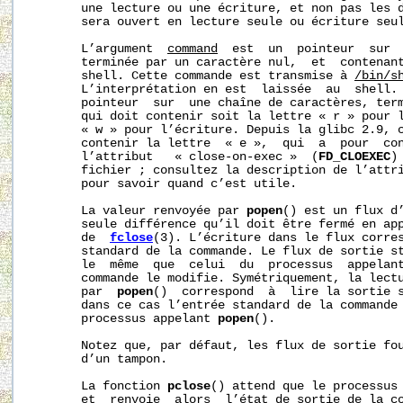
       une lecture ou une écriture, et non pas les d
       sera ouvert en lecture seule ou écriture seul
       L’argument  
command
  est  un  pointeur  sur  
       terminée par un caractère nul,  et  contenant
       shell. Cette commande est transmise à 
/bin/s
       L’interprétation en est  laissée  au  shell.
       pointeur  sur  une chaîne de caractères, term
       qui doit contenir soit la lettre « r » pour l
       « w » pour l’écriture. Depuis la glibc 2.9, c
       contenir la lettre  « e »,  qui  a  pour  con
       l’attribut   « close-on-exec »  (
FD_CLOEXEC
)
       fichier ; consultez la description de l’attr
       pour savoir quand c’est utile.

       La valeur renvoyée par 
popen
() est un flux d’
       seule différence qu’il doit être fermé en ap
       de  
fclose
(3). L’écriture dans le flux corres
       standard de la commande. Le flux de sortie st
       le  même  que  celui  du  processus  appelan
       commande le modifie. Symétriquement, la lectu
       par  
popen
()  correspond  à  lire la sortie s
       dans ce cas l’entrée standard de la commande 
       processus appelant 
popen
().

       Notez que, par défaut, les flux de sortie fo
       d’un tampon.

       La fonction 
pclose
() attend que le processus 
       et  renvoie  alors  l’état de sortie de la co