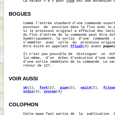
       La valeur « e » pour 
type
 est une extension L
BOGUES
       Comme l’entrée standard d’une commande ouvert
       pointeur  de  position dans le flux avec le 
       si le processus original a effectué des lectu
       du flux d’entrée de la commande peut être dif
       Symétriquement, la sortie  d’une  commande  o
       s’emmêler  avec  celle  du  processus origina
       être évité en appelant 
fflush
(3) avant 
popen
(
       Il n’est pas possible de  distinguer  un  éch
       lui-même,  d’un  échec d’exécution d’une comm
       d’une sortie immédiate de la commande. Le seu
       retour de 127.

VOIR AUSSI
sh
(1),  
fork
(2),  
pipe
(2),  
wait4
(2),  
fclos
stdio
(3), 
system
(3)

COLOPHON
       Cette page fait partie de  la  publication  