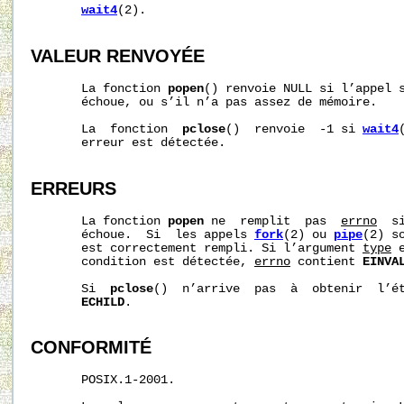
wait4
(2).

VALEUR RENVOYÉE
       La fonction 
popen
() renvoie NULL si l’appel 
       échoue, ou s’il n’a pas assez de mémoire.

       La  fonction  
pclose
()  renvoie  -1 si 
wait4
       erreur est détectée.

ERREURS
       La fonction 
popen
 ne  remplit  pas  
errno
  s
       échoue.  Si  les appels 
fork
(2) ou 
pipe
(2) s
       est correctement rempli. Si l’argument 
type
 
       condition est détectée, 
errno
 contient 
EINVA
       Si  
pclose
()  n’arrive  pas  à  obtenir  l’é
ECHILD
.

CONFORMITÉ
       POSIX.1-2001.
