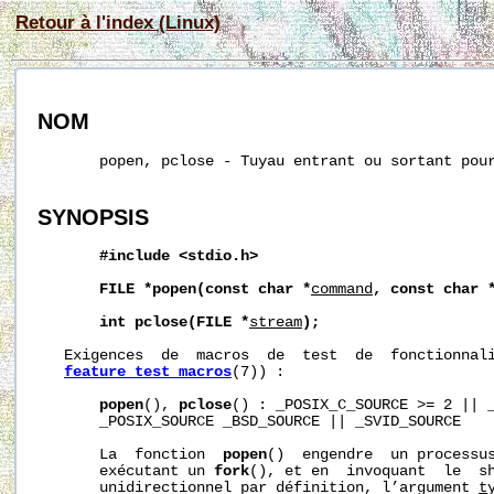
Retour à l'index (Linux)
NOM
       popen, pclose - Tuyau entrant ou sortant pour
SYNOPSIS
#include
<stdio.h>
FILE
*popen(const
char
*
command
,
const
char
int
pclose(FILE
*
stream
);
   Exigences  de  macros  de  test  de  fonctionnali
feature_test_macros
(7)) :

popen
(), 
pclose
() : _POSIX_C_SOURCE >= 2 || _
       _POSIX_SOURCE _BSD_SOURCE || _SVID_SOURCE

       La  fonction  
popen
()  engendre  un processus
       exécutant un 
fork
(), et en  invoquant  le  sh
       unidirectionnel par définition, l’argument 
t