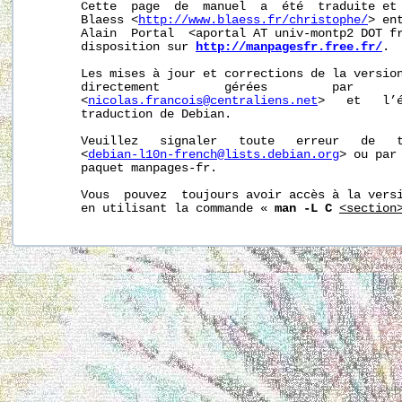
       Cette  page  de  manuel  a  été  traduite et 
       Blaess <
http://www.blaess.fr/christophe/
> en
       Alain  Portal  <aportal AT univ-montp2 DOT fr
       disposition sur 
http://manpagesfr.free.fr/
.

       Les mises à jour et corrections de la version
       directement         gérées         par       
       <
nicolas.francois@centraliens.net
>   et   l’é
       traduction de Debian.

       Veuillez   signaler   toute   erreur   de   t
       <
debian-l10n-french@lists.debian.org
> ou par 
       paquet manpages-fr.

       Vous  pouvez  toujours avoir accès à la versi
       en utilisant la commande « 
man -L C
<section