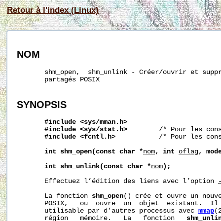
Retour à l'index (Linux)
NOM
       shm_open,  shm_unlink - Créer/ouvrir et suppr
       partagés POSIX

SYNOPSIS
#include
<sys/mman.h>
#include
<sys/stat.h>
        /* Pour les cons
#include
<fcntl.h>
           /* Pour les cons
int
shm_open(const
char
*
nom
,
int
oflag
,
mod
int
shm_unlink(const
char
*
nom
);
       Effectuez l’édition des liens avec l’option 
       La fonction 
shm_open
() crée et ouvre un nouve
       POSIX,   ou  ouvre  un  objet  existant.  Il 
       utilisable par d’autres processus avec 
mmap
(
       région   mémoire.   La   fonction   
shm_unli