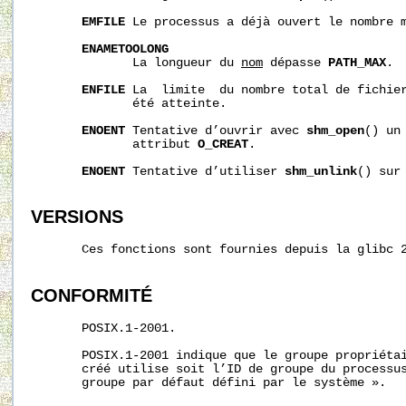
EMFILE
 Le processus a déjà ouvert le nombre m
ENAMETOOLONG
              La longueur du 
nom
 dépasse 
PATH_MAX
.

ENFILE
 La  limite  du nombre total de fichier
              été atteinte.

ENOENT
 Tentative d’ouvrir avec 
shm_open
() un
              attribut 
O_CREAT
.

ENOENT
 Tentative d’utiliser 
shm_unlink
() sur
VERSIONS
       Ces fonctions sont fournies depuis la glibc 2
CONFORMITÉ
       POSIX.1-2001.

       POSIX.1-2001 indique que le groupe propriétai
       créé utilise soit l’ID de groupe du processus
       groupe par défaut défini par le système ».
