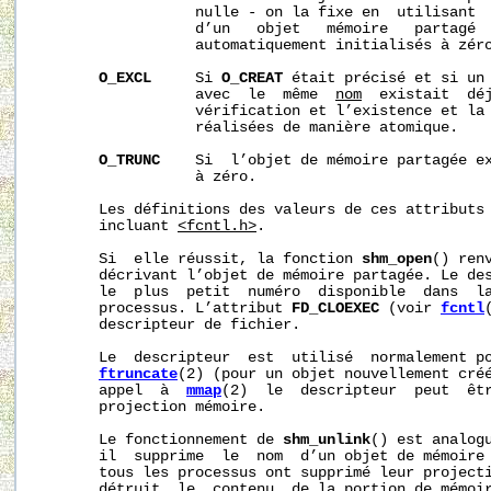
                  nulle - on la fixe en  utilisant 
                  d’un   objet   mémoire   partagé  
                  automatiquement initialisés à zéro
O_EXCL
     Si 
O_CREAT
 était précisé et si un 
                  avec  le  même  
nom
  existait  déj
                  vérification et l’existence et la 
                  réalisées de manière atomique.

O_TRUNC
    Si  l’objet de mémoire partagée ex
                  à zéro.

       Les définitions des valeurs de ces attributs 
       incluant 
<fcntl.h>
.

       Si  elle réussit, la fonction 
shm_open
() ren
       décrivant l’objet de mémoire partagée. Le des
       le  plus  petit  numéro  disponible  dans  la
       processus. L’attribut 
FD_CLOEXEC
 (voir 
fcntl
       descripteur de fichier.

       Le  descripteur  est  utilisé  normalement po
ftruncate
(2) (pour un objet nouvellement cré
       appel  à  
mmap
(2)  le  descripteur  peut  êtr
       projection mémoire.

       Le fonctionnement de 
shm_unlink
() est analog
       il  supprime  le  nom  d’un objet de mémoire 
       tous les processus ont supprimé leur projecti
       détruit  le  contenu  de la portion de mémoir