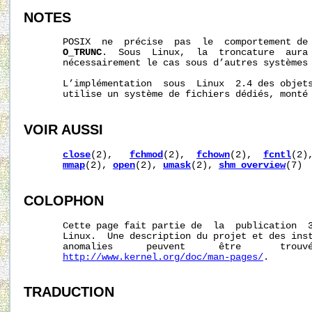
NOTES
       POSIX  ne  précise  pas  le  comportement de
O_TRUNC
.  Sous  Linux,  la  troncature  aura 
       nécessairement le cas sous d’autres systèmes 
       L’implémentation  sous  Linux  2.4 des objets
       utilise un système de fichiers dédiés, monté
VOIR AUSSI
close
(2),   
fchmod
(2),  
fchown
(2),  
fcntl
(2)
mmap
(2), 
open
(2), 
umask
(2), 
shm_overview
(7)

COLOPHON
       Cette page fait partie de  la  publication  
       Linux.  Une description du projet et des inst
       anomalies      peuvent      être       trouvé
http://www.kernel.org/doc/man-pages/
.

TRADUCTION