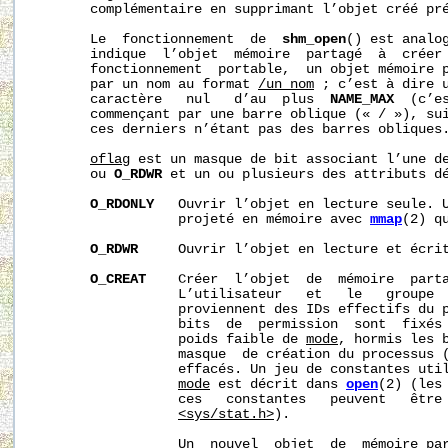
       complémentaire en supprimant l’objet créé pr
       Le  fonctionnement  de  
shm_open
() est analo
       indique  l’objet  mémoire  partagé  à  créer 
       fonctionnement  portable,  un objet mémoire p
       par un nom au format 
/un_nom
 ; c’est à dire u
       caractère   nul   d’au  plus  
NAME_MAX
  (c’e
       commençant par une barre oblique (« / »), sui
       ces derniers n’étant pas des barres obliques.
oflag
 est un masque de bit associant l’une d
       ou 
O_RDWR
 et un ou plusieurs des attributs dé
O_RDONLY
   Ouvrir l’objet en lecture seule. U
                  projeté en mémoire avec 
mmap
(2) q
O_RDWR
     Ouvrir l’objet en lecture et écrit
O_CREAT
    Créer  l’objet  de  mémoire  parta
                  L’utilisateur   et   le   groupe  
                  proviennent des IDs effectifs du p
                  bits  de  permission  sont  fixés 
                  poids faible de 
mode
, hormis les b
                  masque  de création du processus 
                  effacés. Un jeu de constantes util
mode
 est décrit dans 
open
(2) (les 
                  ces   constantes   peuvent   être 
<sys/stat.h>
).

                  Un  nouvel  objet  de  mémoire par