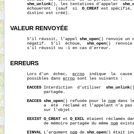
shm_unlink
(), les tentatives d’appeler  
shm_
       échoueront  (sauf  si  
O_CREAT
 est spécifié, 
       distinc est créé).

VALEUR RENVOYÉE
       S’il réussit, l’appel 
shm_open
() renvoie un d
       négatif.  S’il  échoue,  
shm_open
()  renvoie
       s’il réussit ou -1 en cas d’erreur.

ERREURS
       Lors d’un  échec,  
errno
  indique  la  cause 
       possibles dans 
errno
 sont les suivants :

EACCES
 Interdiction  d’utiliser  
shm_unlink
(
              partagée.

EACCES
shm_open
() refusée pour le 
nom
 dans l
              a  été  réclamé et l’appelant n’a pas 
              sur l’objet.

EEXIST
O_CREAT
 et 
O_EXCL
 étaient réclamés da
              de mémoire partagée du même 
nom
 exista
EINVAL
 L’argument 
nom
 de 
shm_open
() était inv