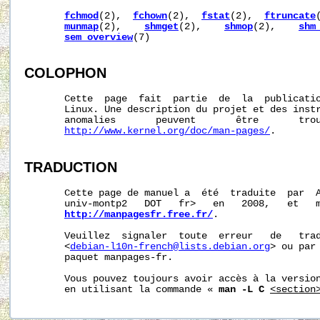
fchmod
(2),  
fchown
(2),  
fstat
(2),  
ftruncate
munmap
(2),    
shmget
(2),    
shmop
(2),    
shm
sem_overview
(7)

COLOPHON
       Cette  page  fait  partie  de  la  publicati
       Linux. Une description du projet et des instr
       anomalies       peuvent       être       trou
http://www.kernel.org/doc/man-pages/
.

TRADUCTION
       Cette page de manuel a  été  traduite  par  A
       univ-montp2   DOT   fr>   en   2008,   et   m
http://manpagesfr.free.fr/
.

       Veuillez  signaler  toute  erreur   de   trad
       <
debian-l10n-french@lists.debian.org
> ou par 
       paquet manpages-fr.

       Vous pouvez toujours avoir accès à la version
       en utilisant la commande « 
man -L C
<section