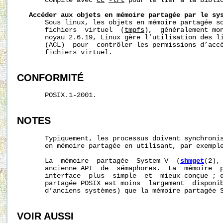
       compilé avec 
cc
-lrt
 pour le lier à la bibli
Accéder
aux
objets
en
mémoire
partagée
par
le
sy
       Sous linux, les objets en mémoire partagée so
       fichiers  virtuel  (
tmpfs
),  généralement mo
       noyau 2.6.19, Linux gère l’utilisation des li
       (ACL)  pour  contrôler les permissions d’accè
       fichiers virtuel.

CONFORMITÉ
       POSIX.1-2001.

NOTES
       Typiquement, les processus doivent synchronis
       en mémoire partagée en utilisant, par exemple
       La  mémoire  partagée  System V  (
shmget
(2),
       ancienne API  de  sémaphores.  La  mémoire  p
       interface  plus  simple  et  mieux conçue ; d
       partagée POSIX est moins  largement  disponib
       d’anciens systèmes) que la mémoire partagée S
VOIR AUSSI