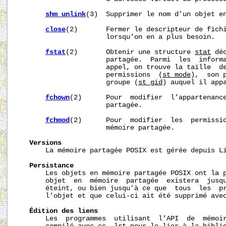
shm_unlink
(3)  Supprimer le nom d’un objet en
close
(2)       Fermer le descripteur de fich
                      lorsqu’on en a plus besoin.

fstat
(2)       Obtenir une structure 
stat
 dé
                      partagée.  Parmi  les  informa
                      appel, on trouve la taille  d
                      permissions  (
st_mode
),  son 
                      groupe (
st_gid
) auquel il appa
fchown
(2)      Pour  modifier  l’appartenance
                      partagée.

fchmod
(2)      Pour  modifier  les  permissio
                      mémoire partagée.

Versions
       La mémoire partagée POSIX est gérée depuis Li
Persistance
       Les objets en mémoire partagée POSIX ont la p
       objet  en  mémoire  partagée  existera  jusqu
       éteint, ou bien jusqu’à ce que  tous  les  pr
       l’objet et que celui-ci ait été supprimé ave
Édition
des
liens
       Les  programmes  utilisant  l’API  de  mémoir