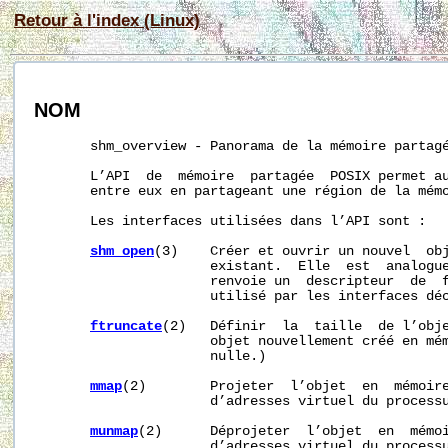
Retour à l'index (Linux)
NOM
       shm_overview - Panorama de la mémoire partagé
       L’API  de  mémoire  partagée  POSIX permet au
       entre eux en partageant une région de la mémo
       Les interfaces utilisées dans l’API sont :

shm_open
(3)    Créer et ouvrir un nouvel  obj
                      existant.  Elle  est  analogu
                      renvoie un  descripteur  de  f
                      utilisé par les interfaces déc
ftruncate
(2)   Définir  la  taille  de l’obje
                      objet nouvellement créé en mém
                      nulle.)

mmap
(2)        Projeter  l’objet  en  mémoire
                      d’adresses virtuel du processu
munmap
(2)      Déprojeter  l’objet  en  mémoi
                      d’adresses virtuel du processu