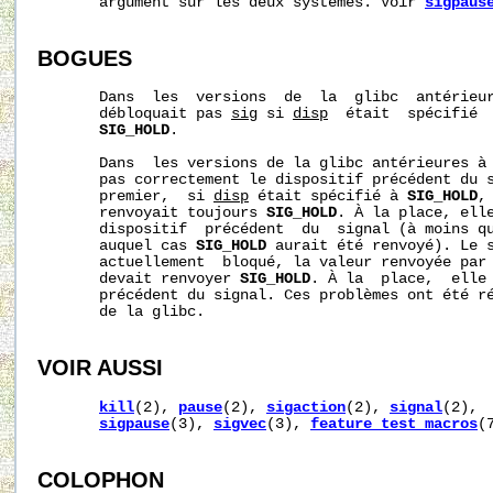
       argument sur les deux systèmes. Voir 
sigpaus
BOGUES
       Dans  les  versions  de  la  glibc  antérieu
       débloquait pas 
sig
 si 
disp
  était  spécifié  
SIG_HOLD
.

       Dans  les versions de la glibc antérieures à
       pas correctement le dispositif précédent du s
       premier,  si 
disp
 était spécifié à 
SIG_HOLD
,
       renvoyait toujours 
SIG_HOLD
. À la place, elle
       dispositif  précédent  du  signal (à moins qu
       auquel cas 
SIG_HOLD
 aurait été renvoyé). Le s
       actuellement  bloqué, la valeur renvoyée par
       devait renvoyer 
SIG_HOLD
. À la  place,  elle 
       précédent du signal. Ces problèmes ont été ré
       de la glibc.

VOIR AUSSI
kill
(2), 
pause
(2), 
sigaction
(2), 
signal
(2), 
sigpause
(3), 
sigvec
(3), 
feature_test_macros
(
COLOPHON