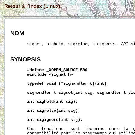
Retour à l'index (Linux)
NOM
       sigset, sighold, sigrelse, sigignore - API si
SYNOPSIS
#define
_XOPEN_SOURCE
500
#include
<signal.h>
typedef
void
(*sighandler_t)(int);
sighandler_t
sigset(int
sig
,
sighandler_t
di
int
sighold(int
sig
);
int
sigrelse(int
sig
);
int
sigignore(int
sig
);
       Ces   fonctions   sont  fournies  dans  la  g
       compatibilité pour les programmes qui utilise