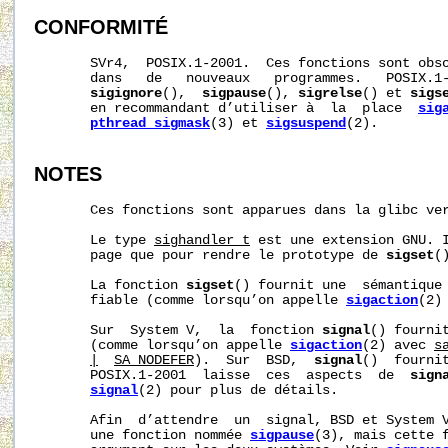
CONFORMITÉ
       SVr4,  POSIX.1-2001.  Ces fonctions sont obso
       dans   de   nouveaux   programmes.   POSIX.1
sigignore
(),  
sigpause
(), 
sigrelse
() et 
sigs
       en recommandant d’utiliser à  la  place  
sig
pthread_sigmask
(3) et 
sigsuspend
(2).

NOTES
       Ces fonctions sont apparues dans la glibc ver
       Le type 
sighandler_t
 est une extension GNU. I
       page que pour rendre le prototype de 
sigset
(
       La fonction 
sigset
() fournit une  sémantique 
       fiable (comme lorsqu’on appelle 
sigaction
(2)
       Sur  System V,  la  fonction 
signal
() fournit
       (comme lorsqu’on appelle 
sigaction
(2) avec 
s
|
SA_NODEFER
).  Sur  BSD,  
signal
()  fournit
       POSIX.1-2001  laisse  ces  aspects  de  
sign
signal
(2) pour plus de détails.

       Afin  d’attendre  un  signal, BSD et System V
       une fonction nommée 
sigpause
(3), mais cette f