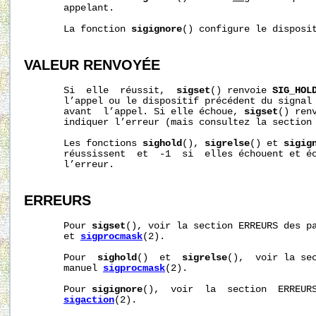
       appelant.

       La fonction 
sigignore
() configure le disposi
VALEUR RENVOYÉE
       Si  elle  réussit,  
sigset
() renvoie 
SIG_HOL
       l’appel ou le dispositif précédent du signal 
       avant  l’appel. Si elle échoue, 
sigset
() ren
       indiquer l’erreur (mais consultez la section 
       Les fonctions 
sighold
(), 
sigrelse
() et 
sigig
       réussissent  et  -1  si  elles échouent et é
       l’erreur.

ERREURS
       Pour 
sigset
(), voir la section ERREURS des p
       et 
sigprocmask
(2).

       Pour  
sighold
()  et  
sigrelse
(),  voir la sec
       manuel 
sigprocmask
(2).

       Pour 
sigignore
(),  voir  la  section  ERREURS
sigaction
(2).
