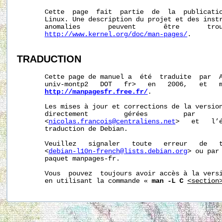
       Cette  page  fait  partie  de  la  publicati
       Linux. Une description du projet et des instr
       anomalies       peuvent       être       trou
http://www.kernel.org/doc/man-pages/
.

TRADUCTION
       Cette page de manuel a  été  traduite  par  A
       univ-montp2   DOT   fr>   en   2006,   et   m
http://manpagesfr.free.fr/
.

       Les mises à jour et corrections de la version
       directement         gérées         par       
       <
nicolas.francois@centraliens.net
>   et   l’é
       traduction de Debian.

       Veuillez   signaler   toute   erreur   de   t
       <
debian-l10n-french@lists.debian.org
> ou par 
       paquet manpages-fr.

       Vous  pouvez  toujours avoir accès à la versi
       en utilisant la commande « 
man -L C
<section