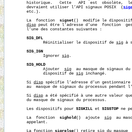
       historique.   Cette   API  est  obsolète,  le
       devraient utiliser l’API signaux POSIX  (
sig
       etc.).

       La  fonction  
sigset
()  modifie le dispositi
disp
 peut être l’adresse d’une  fonction  ges
       l’une des constantes suivantes :

SIG_DFL
              Réinitialiser le dispositif de 
sig
 à 
SIG_IGN
              Ignorer 
sig
.

SIG_HOLD
              Ajouter  
sig
  au masque de signaux du 
              dispositif de 
sig
 inchangé.

       Si 
disp
 spécifie l’adresse d’un gestionnaire
       au  masque de signaux du processus pendant l’
       Si 
disp
 a été spécifié à une autre valeur qu
       du masque de signaux du processus.

       Les dispositifs pour 
SIGKILL
 et 
SIGSTOP
 ne p
       La  fonction  
sighold
()  ajoute  
sig
  au masq
       appelant.

       La fonction 
sigrelse
() retire 
sig
 du masque  