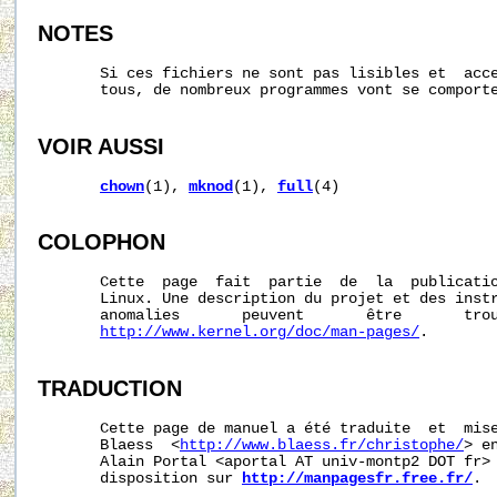
NOTES
       Si ces fichiers ne sont pas lisibles et  acce
       tous, de nombreux programmes vont se comporte
VOIR AUSSI
chown
(1), 
mknod
(1), 
full
(4)

COLOPHON
       Cette  page  fait  partie  de  la  publicati
       Linux. Une description du projet et des instr
       anomalies       peuvent       être       trou
http://www.kernel.org/doc/man-pages/
.

TRADUCTION
       Cette page de manuel a été traduite  et  mise
       Blaess  <
http://www.blaess.fr/christophe/
> e
       Alain Portal <aportal AT univ-montp2 DOT fr> 
       disposition sur 
http://manpagesfr.free.fr/
.
