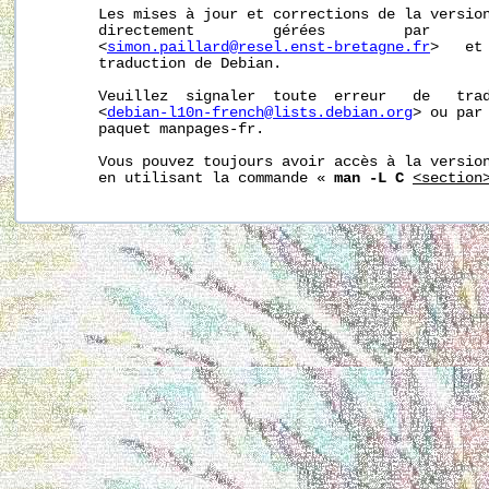
       Les mises à jour et corrections de la version
       directement         gérées         par       
       <
simon.paillard@resel.enst-bretagne.fr
>   et
       traduction de Debian.

       Veuillez  signaler  toute  erreur   de   trad
       <
debian-l10n-french@lists.debian.org
> ou par 
       paquet manpages-fr.

       Vous pouvez toujours avoir accès à la version
       en utilisant la commande « 
man -L C
<section