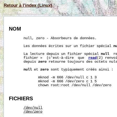
Retour à l'index (Linux)
NOM
       null, zero - Absorbeurs de données.

       Les données écrites sur un fichier spécial 
n
       La lecture depuis un fichier spécial 
null
  r
       fichier »  (c’est-à-dire  que  
read
(2) renvoi
       depuis 
zero
 retourne toujours des octets nuls
null
 et 
zero
 sont typiquement créés ainsi :

              mknod -m 666 /dev/null c 1 3

              mknod -m 666 /dev/zero c 1 5

              chown root:root /dev/null /dev/zero

FICHIERS
/dev/null
/dev/zero