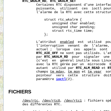
RTC_WKALM_RD
, 
RTC_WKALM_SET
              Certaines RTC disposent d’une interfac
              puissante,  utilisant  ces  ioctl pour
              l’alarme de la RTC avec cette structur
                  struct rtc_wkalrm {

                      unsigned char enabled;

                      unsigned char pending;

                      struct rtc_time time;

                  };

              L’attribut  
enabled
  est  utilisé  pou
              l’interruption  venant  de  l’alarme, 
              actuel ;  lorsque  ces  appels  sont 
RTC_AIE_OFF
 ne sont pas utilisés. L’a
              par 
RTC_WKALM_RD
  pour  signaler  une 
              (c’est  en  général inutile sous Linux
              avec la RTC gérée par un  microcode  
              autant  utilisé par 
RTC_ALM_READ
 et 
R
              champs 
tm_mday
, 
tm_mon
 et 
tm_year
  so
              pointeur  vers  cette  structure  doit
              paramètre 
ioctl
(2).

FICHIERS
/dev/rtc
, 
/dev/rtc0
, 
/dev/rtc1
 : fichiers spé
       des différentes RTC.
