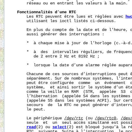
       réseau ou en entrant les valeurs à la main.

Fonctionnalités
d
’
une
RTC
       Les RTC peuvent être lues et réglées avec 
hw
       utilisant les ioctl listés ci-dessous.

       En plus du compte de la date et de l’heure, d
       aussi générer des interruptions :

       *  à chaque mise à jour de l’horloge (c.-à-d.
       *  à  des  intervalles réguliers, de fréquenc
          de 2 entre 2 Hz et 8192 Hz ;

       *  lorsque la date d’une alarme réglée aupara
       Chacune de ces sources d’interruptions peut ê
       séparément. Sur de nombreux systèmes, l’inter
       peut être configurée  comme  un  événement  d
       système,  et ainsi sortir le système d’un éta
       comme la veille en RAM  (STR,  appelée  S3  d
       l’hibernation  (appelée S4 dans les systèmes 
       (appelée S5 dans les systèmes ACPI). Sur cert
       secours  de  la RTC ne peut générer d’interru
       le peut.

       Le périphérique 
/dev/rtc
 (ou 
/dev/rtc0
, 
/dev
       seule  et  un  seul accès simultané est possi
read
(2) ou 
select
(2) est bloqué jusqu’à la ré
       RTC  suivante. Suite à l’interruption, le pro