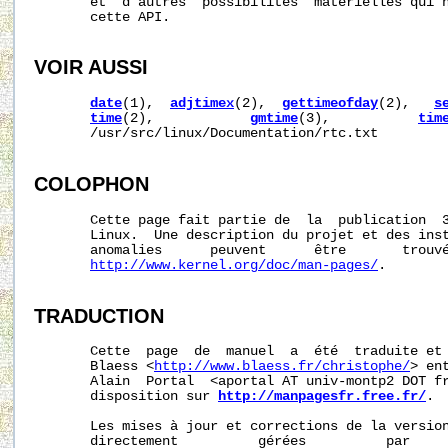
       et  d’autres  possibilités  matérielles qui n
       cette API.

VOIR AUSSI
date
(1),  
adjtimex
(2),  
gettimeofday
(2),   
s
time
(2),            
gmtime
(3),           
tim
       /usr/src/linux/Documentation/rtc.txt

COLOPHON
       Cette page fait partie de  la  publication  
       Linux.  Une description du projet et des inst
       anomalies      peuvent      être       trouvé
http://www.kernel.org/doc/man-pages/
.

TRADUCTION
       Cette  page  de  manuel  a  été  traduite et 
       Blaess <
http://www.blaess.fr/christophe/
> en
       Alain  Portal  <aportal AT univ-montp2 DOT fr
       disposition sur 
http://manpagesfr.free.fr/
.

       Les mises à jour et corrections de la version
       directement          gérées          par     