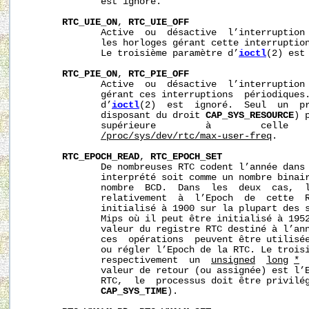
              est ignoré.

RTC_UIE_ON
, 
RTC_UIE_OFF
              Active  ou  désactive  l’interruption 
              les horloges gérant cette interruption
              Le troisième paramètre d’
ioctl
(2) est 
RTC_PIE_ON
, 
RTC_PIE_OFF
              Active  ou  désactive  l’interruption 
              gérant ces interruptions  périodiques.
              d’
ioctl
(2)  est  ignoré.  Seul  un  pr
              disposant du droit 
CAP_SYS_RESOURCE
) 
              supérieure         à         celle    
/proc/sys/dev/rtc/max-user-freq
.

RTC_EPOCH_READ
, 
RTC_EPOCH_SET
              De nombreuses RTC codent l’année dans 
              interprété soit comme un nombre binair
              nombre  BCD.  Dans  les  deux  cas,  l
              relativement  à  l’Epoch  de  cette  R
              initialisé à 1900 sur la plupart des s
              Mips où il peut être initialisé à 1952
              valeur du registre RTC destiné à l’ann
              ces  opérations  peuvent être utilisée
              ou régler l’Epoch de la RTC. Le trois
              respectivement  un  
unsigned
long
*
 
              valeur de retour (ou assignée) est l’E
              RTC,  le  processus doit être privilég
CAP_SYS_TIME
).
