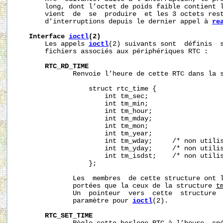
       long, dont l’octet de poids faible contient l
       vient  de  se  produire  et les 3 octets rest
       d’interruptions depuis le dernier appel à 
re
Interface
ioctl
(2)
       Les appels 
ioctl
(2) suivants sont  définis  s
       fichiers associés aux périphériques RTC :

RTC_RD_TIME
              Renvoie l’heure de cette RTC dans la s
                  struct rtc_time {

                      int tm_sec;

                      int tm_min;

                      int tm_hour;

                      int tm_mday;

                      int tm_mon;

                      int tm_year;

                      int tm_wday;     /* non utilis
                      int tm_yday;     /* non utilis
                      int tm_isdst;    /* non utilis
                  };

              Les  membres  de cette structure ont l
              portées que la ceux de la structure 
t
              Un  pointeur  vers  cette  structure  
              paramètre pour 
ioctl
(2).

RTC_SET_TIME