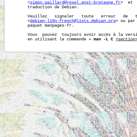
       <
simon.paillard@resel.enst-bretagne.fr
>  et 
       traduction de Debian.

       Veuillez   signaler   toute   erreur   de   t
       <
debian-l10n-french@lists.debian.org
> ou par 
       paquet manpages-fr.

       Vous  pouvez  toujours avoir accès à la versi
       en utilisant la commande « 
man -L C
<section