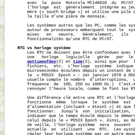
       avec  la  puce  Motorola MC146818  du  PC/AT 
       l’horloge  est  généralement  intégrée au jeu
       mère (« south bridge ») et utilise une pile d
       la taille d’une pièce de monnaie.

       Les systèmes autres que les PC, comme les sys
       autour de processeurs embarquant tout le  sys
       mises   en   oeuvre.   Généralement,   ils   
       fonctionnalités qu’une RTC de PC/AT.

RTC
vs
horloge
système
       Les RTC ne doivent pas être confondues avec l
       une   horloge   logicielle   gérée   par  le 
gettimeofday
(2) et 
time
(2), ainsi que pour  l
       fichiers,  etc.  L’horloge  système  indique 
       microsecondes écoulées depuis un instant de d
       le  « POSIX  Epoch » : 1er janvier 1970 à 0h0
       usuelle compte le nombre  d’interruptions,  u
       fréquence  de  100, 250 ou 1000 Hz.)  C’est-à
       renvoyer l’heure locale, comme le font les RT
       Une différence clé entre une RTC et l’horloge
       fonctionne  même  lorsque  le  système  est  
       d’alimentation (incluant « éteint ») et que l
       fonctionner.  Jusqu’à  son  initialisation,  
       indiquer que le temps écoulé depuis le démarr
       celui depuis le « POSIX Epoch ». Ainsi, au dé
       de veille, l’horloge système  sera  souvent  
       actuelle  en  utilisant  une  RTC.  Les systè
       régler leur horloge système par un autre moye