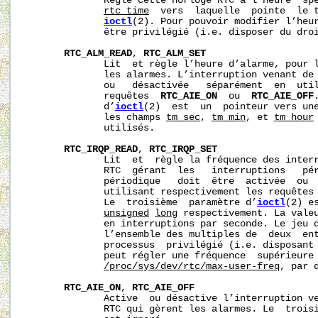
              Règle cette horloge RTC à l’heure  spé
rtc_time
  vers  laquelle  pointe  le t
ioctl
(2). Pour pouvoir modifier l’heur
              être privilégié (i.e. disposer du dro
RTC_ALM_READ
, 
RTC_ALM_SET
              Lit  et règle l’heure d’alarme, pour l
              les alarmes. L’interruption venant de 
              ou   désactivée   séparément  en  util
              requêtes  
RTC_AIE_ON
  ou  
RTC_AIE_OFF
              d’
ioctl
(2)  est  un  pointeur vers un
              les champs 
tm_sec
, 
tm_min
, et 
tm_hour
              utilisés.

RTC_IRQP_READ
, 
RTC_IRQP_SET
              Lit  et  règle la fréquence des interr
              RTC  gérant  les   interruptions   pér
              périodique   doit  être  activée  ou  
              utilisant respectivement les requêtes
              Le  troisième  paramètre d’
ioctl
(2) e
unsigned
long
 respectivement. La valeu
              en interruptions par seconde. Le jeu d
              l’ensemble des multiples de  deux  ent
              processus  privilégié (i.e. disposant
              peut régler une fréquence  supérieure 
/proc/sys/dev/rtc/max-user-freq
, par d
RTC_AIE_ON
, 
RTC_AIE_OFF
              Active  ou désactive l’interruption ve
              RTC qui gèrent les alarmes. Le  trois