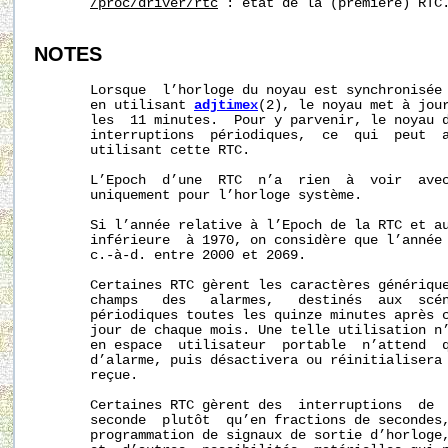
/proc/driver/rtc
 : état de la (première) RTC.
NOTES
       Lorsque  l’horloge du noyau est synchronisée 
       en utilisant 
adjtimex
(2), le noyau met à jour
       les  11 minutes.  Pour y parvenir, le noyau d
       interruptions  périodiques,  ce  qui  peut  a
       utilisant cette RTC.

       L’Epoch  d’une  RTC  n’a  rien  à  voir  avec
       uniquement pour l’horloge système.

       Si l’année relative à l’Epoch de la RTC et au
       inférieure  à 1970, on considère que l’année 
       c.-à-d. entre 2000 et 2069.

       Certaines RTC gèrent les caractères générique
       champs   des   alarmes,   destinés  aux  scén
       périodiques toutes les quinze minutes après c
       jour de chaque mois. Une telle utilisation n’
       en espace  utilisateur  portable  n’attend  q
       d’alarme, puis désactivera ou réinitialisera 
       reçue.

       Certaines RTC gèrent des  interruptions  de  
       seconde  plutôt  qu’en fractions de secondes,
       programmation de signaux de sortie d’horloge,