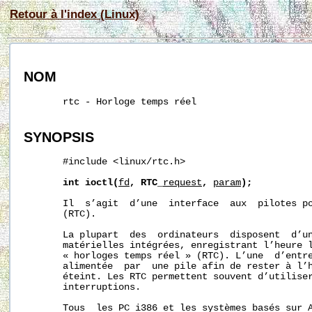
Retour à l'index (Linux)
NOM
       rtc - Horloge temps réel

SYNOPSIS
       #include <linux/rtc.h>

int
ioctl(
fd
,
RTC_
request
,
param
);
       Il  s’agit  d’une  interface  aux  pilotes po
       (RTC).

       La plupart  des  ordinateurs  disposent  d’un
       matérielles intégrées, enregistrant l’heure l
       « horloges temps réel » (RTC). L’une  d’entre
       alimentée  par  une pile afin de rester à l’h
       éteint. Les RTC permettent souvent d’utiliser
       interruptions.

       Tous  les PC i386 et les systèmes basés sur A