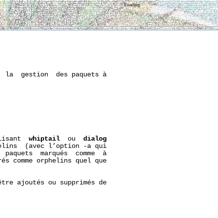
Loading
 la  gestion  des paquets à

lisant  
whiptail
  ou  
dialog
lins  (avec l’option -a qui

 paquets  marqués  comme  à

és comme orphelins quel que

tre ajoutés ou supprimés de
