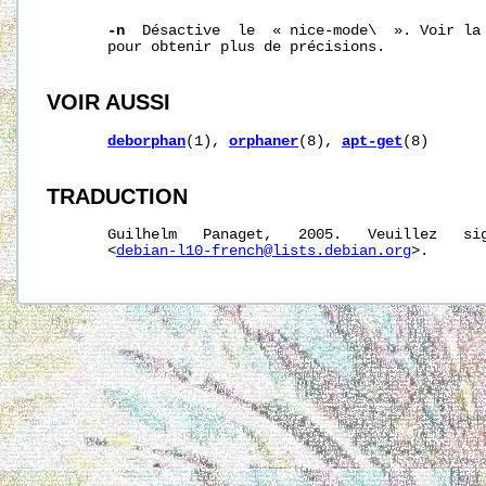
-n
  Désactive  le  « nice-mode\  ». Voir la 
       pour obtenir plus de précisions.

VOIR AUSSI
deborphan
(1), 
orphaner
(8), 
apt-get
(8)

TRADUCTION
       Guilhelm   Panaget,   2005.   Veuillez   sig
       <
debian-l10-french@lists.debian.org