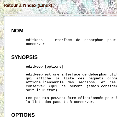
Retour à l'index (Linux)
NOM
       editkeep  -  Interface  de  deborphan  pour 
       conserver

SYNOPSIS
editkeep
 [options]

editkeep
 est une interface de 
deborphan
 uti
       qui  affiche  la  liste  des  paquets  orphe
       affiche l’ensemble  des  sections)  et  des 
       conserver  (qui  ne  seront  jamais considér
       soit leur état).

       Les paquets peuvent être sélectionnés pour ê
       la liste des paquets à conserver.

OPTIONS