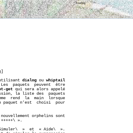
Loading
n
]

utilisant 
dialog
 ou 
whiptail
Les  paquets  peuvent  être

pt-get
 qui sera alors appelé

sion, la liste des  paquets

me  rend  la  main  lorsque

 paquet n’est  choisi  pour

nouvellement orphelins sont

+++++\ ».

imuler\  »  et  « Aide\  ».
