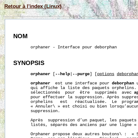
Retour à l'index (Linux)
NOM
       orphaner - Interface pour deborphan

SYNOPSIS
orphaner
 [
--help
|
--purge
] [
options
deborpha
orphaner
  est une interface pour 
deborphan
 
       qui affiche la liste des paquets orphelins. 
       sélectionnés  pour  être  supprimés  avec 
a
       pour effectuer la suppression. Après suppres
       orphelins   est   réactualisée.  Le  program
       « Annuler\ » est choisi ou bien lorsqu’aucun
       suppression.

       Après  suppression d’un paquet, les paquets 
       listés, séparés des anciens par une ligne « 
       Orphaner propose deux autres boutons\ :  « S