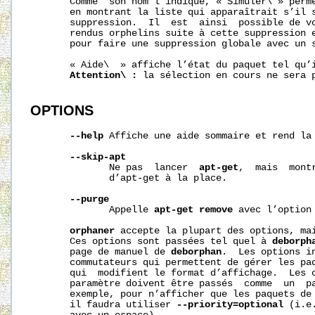
       Comme  son nom l’indique, « Simuler\ » perme
       en montrant la liste qui apparaîtrait s’il s
       suppression.  Il  est  ainsi  possible de vo
       rendus orphelins suite à cette suppression e
       pour faire une suppression globale avec un 
       « Aide\  » affiche l’état du paquet tel qu’
Attention\
:
 la sélection en cours ne sera p
OPTIONS
--help
 Affiche une aide sommaire et rend la 
--skip-apt
              Ne pas  lancer  
apt-get
,  mais  mont
              d’apt-get à la place.

--purge
              Appelle 
apt-get
remove
 avec l’option
orphaner
 accepte la plupart des options, ma
       Ces options sont passées tel quel à 
deborph
       page de manuel de 
deborphan
.  Les options i
       commutateurs qui permettent de gérer les paq
       qui  modifient le format d’affichage.  Les c
       paramètre doivent être passés  comme  un  p
       exemple, pour n’afficher que les paquets de
       il faudra utiliser 
--priority=optional
 (i.e