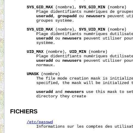
SYS_GID_MAX
 (nombre), 
SYS_GID_MIN
 (nombre)

           Plage didentifiants numériques de groupes
useradd
, 
groupadd
 ou 
newusers
 peuvent uti
           groupes système.

SYS_UID_MAX
 (nombre), 
SYS_UID_MIN
 (nombre)

           Plage didentifiants numériques dutilisate
useradd
 ou 
newusers
 peuvent utiliser pour
           système.

UID_MAX
 (nombre), 
UID_MIN
 (nombre)

           Plage didentifiants numériques dutilisate
useradd
 ou 
newusers
 peuvent utiliser pour
           normaux.

UMASK
 (nombre)

           The file mode creation mask is initialize
           specified, the mask will be initialized t
useradd
 and 
newusers
 use this mask to set
           directory they create

FICHIERS
/etc/passwd
           Informations sur les comptes des utilisat