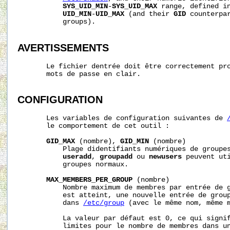
SYS_UID_MIN
-
SYS_UID_MAX
 range, defined in
UID_MIN
-
UID_MAX
 (and their 
GID
 counterpar
           groups).

AVERTISSEMENTS
       Le fichier dentrée doit être correctement pro
       mots de passe en clair.

CONFIGURATION
       Les variables de configuration suivantes de 
       le comportement de cet outil :

GID_MAX
 (nombre), 
GID_MIN
 (nombre)

           Plage didentifiants numériques de groupes
useradd
, 
groupadd
 ou 
newusers
 peuvent uti
           groupes normaux.

MAX_MEMBERS_PER_GROUP
 (nombre)

           Nombre maximum de membres par entrée de g
           est atteint, une nouvelle entrée de group
           dans 
/etc/group
 (avec le même nom, même m
           La valeur par défaut est 0, ce qui signif
           limites pour le nombre de membres dans un