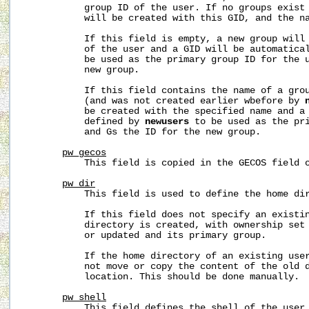
           group ID of the user. If no groups exist 
           will be created with this GID, and the na
           If this field is empty, a new group will 
           of the user and a GID will be automatica
           be used as the primary group ID for the u
           new group.

           If this field contains the name of a grou
           (and was not created earlier wbefore by 
           be created with the specified name and a 
           defined by 
newusers
 to be used as the pri
           and Gs the ID for the new group.

pw_gecos
           This field is copied in the GECOS field o
pw_dir
           This field is used to define the home dir
           If this field does not specify an existin
           directory is created, with ownership set 
           or updated and its primary group.

           If the home directory of an existing use
           not move or copy the content of the old d
           location. This should be done manually.

pw_shell
           This field defines the shell of the user.