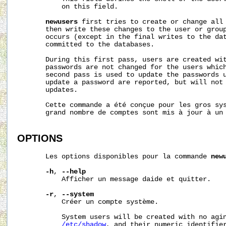
           on this field.

newusers
 first tries to create or change all 
       then write these changes to the user or group
       occurs (except in the final writes to the dat
       committed to the databases.

       During this first pass, users are created wit
       passwords are not changed for the users which
       second pass is used to update the passwords u
       update a password are reported, but will not 
       updates.

       Cette commande a été conçue pour les gros sys
       grand nombre de comptes sont mis à jour à un 
OPTIONS
       Les options disponibles pour la commande 
new
-h
, 
--help
           Afficher un message daide et quitter.

-r
, 
--system
           Créer un compte système.

           System users will be created with no agin
/etc/shadow
, and their numeric identifier