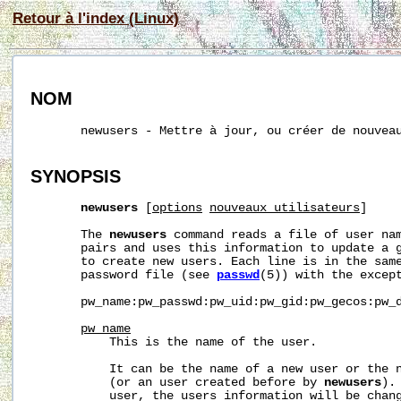
Retour à l'index (Linux)
NOM
       newusers - Mettre à jour, ou créer de nouveau
SYNOPSIS
newusers
 [
options
nouveaux_utilisateurs
]

       The 
newusers
 command reads a file of user nam
       pairs and uses this information to update a g
       to create new users. Each line is in the same
       password file (see 
passwd
(5)) with the except
       pw_name:pw_passwd:pw_uid:pw_gid:pw_gecos:pw_d
pw_name
           This is the name of the user.

           It can be the name of a new user or the n
           (or an user created before by 
newusers
).
           user, the users information will be chang