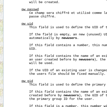
           will be created.

pw_passwd
           Ce champ sera chiffré et utilisé comme la
           passe chiffré.

pw_uid
           This field is used to define the UID of t
           If the field is empty, an new (unused) UI
           automatically by 
newusers
.

           If this field contains a number, this num
           UID.

           If this field contains the name of an exi
           an user created before by 
newusers
), the
           will be used.

           If the UID of an existing user is changed
           the users file should be fixed manually.

pw_gid
           This field is used to define the primary 
           If this field contains the name of an exi
           created before by 
newusers
), the GID of t
           the primary group ID for the user.

           If this field is a number, this number wi