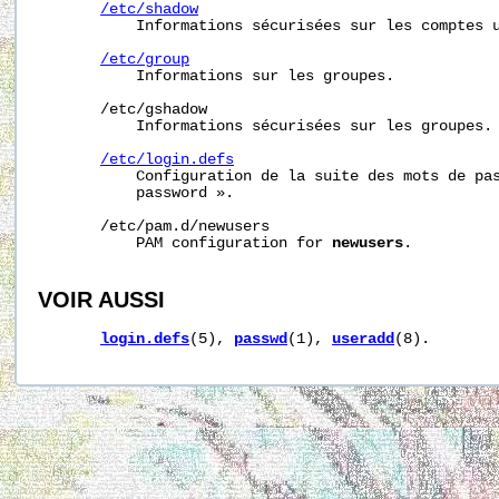
/etc/shadow
           Informations sécurisées sur les comptes u
/etc/group
           Informations sur les groupes.

/etc/gshadow
           Informations sécurisées sur les groupes.

/etc/login.defs
           Configuration de la suite des mots de pas
           password ».

       /etc/pam.d/newusers

           PAM configuration for 
newusers
.

VOIR AUSSI
login.defs
(5), 
passwd
(1), 
useradd