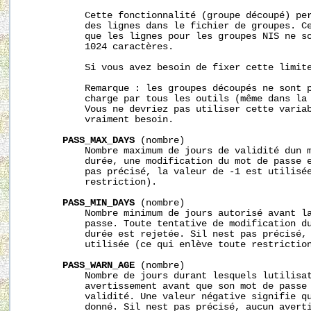
           Cette fonctionnalité (groupe découpé) per
           des lignes dans le fichier de groupes. Ce
           que les lignes pour les groupes NIS ne so
           1024 caractères.

           Si vous avez besoin de fixer cette limite
           Remarque : les groupes découpés ne sont p
           charge par tous les outils (même dans la 
           Vous ne devriez pas utiliser cette variab
           vraiment besoin.

PASS_MAX_DAYS
 (nombre)

           Nombre maximum de jours de validité dun m
           durée, une modification du mot de passe e
           pas précisé, la valeur de -1 est utilisée
           restriction).

PASS_MIN_DAYS
 (nombre)

           Nombre minimum de jours autorisé avant la
           passe. Toute tentative de modification du
           durée est rejetée. Sil nest pas précisé, 
           utilisée (ce qui enlève toute restriction
PASS_WARN_AGE
 (nombre)

           Nombre de jours durant lesquels lutilisat
           avertissement avant que son mot de passe 
           validité. Une valeur négative signifie qu
           donné. Sil nest pas précisé, aucun averti