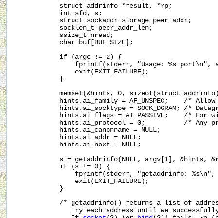
           struct addrinfo *result, *rp;

           int sfd, s;

           struct sockaddr_storage peer_addr;

           socklen_t peer_addr_len;

           ssize_t nread;

           char buf[BUF_SIZE];

           if (argc != 2) {

               fprintf(stderr, "Usage: %s port\n", a
               exit(EXIT_FAILURE);

           }

           memset(&hints, 0, sizeof(struct addrinfo)
           hints.ai_family = AF_UNSPEC;    /* Allow 
           hints.ai_socktype = SOCK_DGRAM; /* Datagr
           hints.ai_flags = AI_PASSIVE;    /* For wi
           hints.ai_protocol = 0;          /* Any pr
           hints.ai_canonname = NULL;

           hints.ai_addr = NULL;

           hints.ai_next = NULL;

           s = getaddrinfo(NULL, argv[1], &hints, &r
           if (s != 0) {

               fprintf(stderr, "getaddrinfo: %s\n", 
               exit(EXIT_FAILURE);

           }

           /* getaddrinfo() returns a list of addres
              Try each address until we successfull
              If 
socket
(2) (or 
bind
(2)) fails, we (c