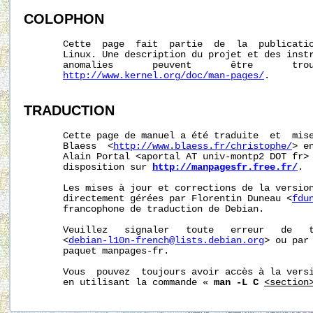
COLOPHON
       Cette  page  fait  partie  de  la  publicati
       Linux. Une description du projet et des instr
       anomalies       peuvent       être       trou
http://www.kernel.org/doc/man-pages/
.

TRADUCTION
       Cette page de manuel a été traduite  et  mise
       Blaess  <
http://www.blaess.fr/christophe/
> e
       Alain Portal <aportal AT univ-montp2 DOT fr> 
       disposition sur 
http://manpagesfr.free.fr/
.

       Les mises à jour et corrections de la version
       directement gérées par Florentin Duneau <
fdu
       francophone de traduction de Debian.

       Veuillez   signaler   toute   erreur   de   t
       <
debian-l10n-french@lists.debian.org
> ou par 
       paquet manpages-fr.

       Vous  pouvez  toujours avoir accès à la versi
       en utilisant la commande « 
man -L C
<section