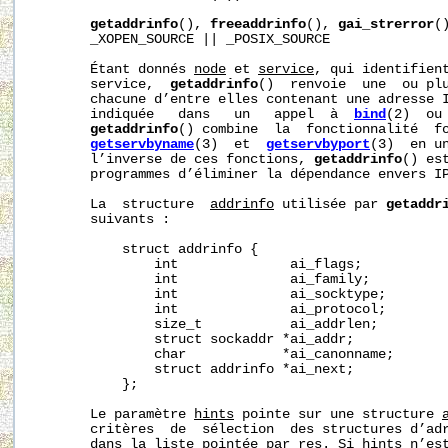
getaddrinfo
(), 
freeaddrinfo
(), 
gai_strerror
(
       _XOPEN_SOURCE || _POSIX_SOURCE

       Étant donnés 
node
 et 
service
, qui identifient
       service,  
getaddrinfo
()  renvoie  une  ou pl
       chacune d’entre elles contenant une adresse I
       indiquée   dans   un   appel  à  
bind
(2)  ou
getaddrinfo
() combine  la  fonctionnalité  fo
getservbyname
(3)  et  
getservbyport
(3)  en un
       l’inverse de ces fonctions, 
getaddrinfo
() es
       programmes d’éliminer la dépendance envers IP
       La  structure  
addrinfo
 utilisée par 
getaddr
       suivants :

           struct addrinfo {

               int              ai_flags;

               int              ai_family;

               int              ai_socktype;

               int              ai_protocol;

               size_t           ai_addrlen;

               struct sockaddr *ai_addr;

               char            *ai_canonname;

               struct addrinfo *ai_next;

           };

       Le paramètre 
hints
 pointe sur une structure 
       critères  de  sélection  des structures d’adr
       dans la liste pointée par 
res
. Si 
hints
 n’es