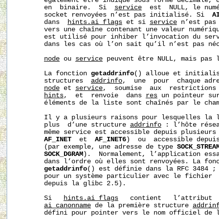
       également être indiqué sous forme décimale, q
       en  binaire.  Si  
service
  est  NULL, le numé
       socket renvoyées n’est pas initialisé. Si  
A
       dans  
hints.ai_flags
 et si 
service
 n’est pas
       vers une chaîne contenant une valeur numériqu
       est utilisé pour inhiber l’invocation du serv
       dans les cas où l’on sait qu’il n’est pas néc
node
 ou 
service
 peuvent être NULL, mais pas l
       La fonction 
getaddrinfo
() alloue et initialis
       structures  
addrinfo
,  une  pour  chaque adre
node
 et 
service
,  soumise  aux  restrictions 
hints
,  et  renvoie  dans 
res
 un pointeur sur
       éléments de la liste sont chaînés par le cha
       Il y a plusieurs raisons pour lesquelles la l
       plus  d’une structure 
addrinfo
 : l’hôte résea
       même service est accessible depuis plusieurs 
AF_INET
  et  
AF_INET6
)  ou  accessible depuis
       (par exemple, une adresse de type 
SOCK_STREA
SOCK_DGRAM
).  Normalement, l’application essa
       dans l’ordre où elles sont renvoyées. La fonc
getaddrinfo
() est définie dans la RFC 3484 ; 
       pour un système particulier avec le fichier 
       depuis la glibc 2.5).

       Si   
hints.ai_flags
   contient   l’attribut 
ai_canonname
 de la première structure 
addrin
       défini pour pointer vers le nom officiel de l