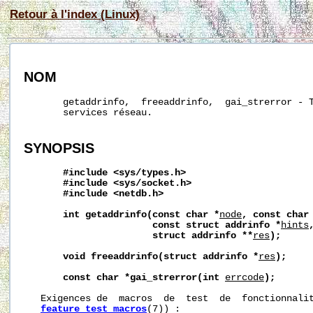
Retour à l'index (Linux)
NOM
       getaddrinfo,  freeaddrinfo,  gai_strerror - T
       services réseau.

SYNOPSIS
#include
<sys/types.h>
#include
<sys/socket.h>
#include
<netdb.h>
int
getaddrinfo(const
char
*
node
,
const
char
const
struct
addrinfo
*
hints
struct
addrinfo
**
res
);
void
freeaddrinfo(struct
addrinfo
*
res
);
const
char
*gai_strerror(int
errcode
);
   Exigences de  macros  de  test  de  fonctionnalit
feature_test_macros
(7)) :
