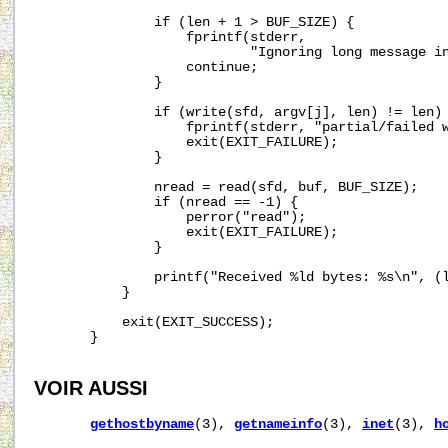
               if (len + 1 > BUF_SIZE) {

                   fprintf(stderr,

                           "Ignoring long message in
                   continue;

               }

               if (write(sfd, argv[j], len) != len) 
                   fprintf(stderr, "partial/failed w
                   exit(EXIT_FAILURE);

               }

               nread = read(sfd, buf, BUF_SIZE);

               if (nread == -1) {

                   perror("read");

                   exit(EXIT_FAILURE);

               }

               printf("Received %ld bytes: %s\n", (l
           }

           exit(EXIT_SUCCESS);

       }

VOIR AUSSI
gethostbyname
(3), 
getnameinfo
(3), 
inet
(3), 
h