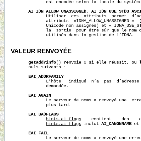
              est encodée selon la locale du système
AI_IDN_ALLOW_UNASSIGNED
, 
AI_IDN_USE_STD3_ASC
              Utiliser  ces  attributs  permet  d’ac
              attributs  «IDNA_ALLOW_UNASSIGNED »  (
              Unicode non assignés) et « IDNA_USE_ST
              la  sortie  pour être sûr que le nom d
              utilisés dans la gestion de l’IDNA.

VALEUR RENVOYÉE
getaddrinfo
() renvoie 0 si elle réussit, ou l
       nuls suivants :

EAI_ADDRFAMILY
              L’hôte   indiqué  n’a  pas  d’adresse 
              demandée.

EAI_AGAIN
              Le serveur de noms a renvoyé une  erre
              plus tard.

EAI_BADFLAGS
hints.ai_flags
    contient    des    d
hints.ai_flags
 inclut 
AI_CANONNAME
 et
EAI_FAIL
              Le serveur de noms a renvoyé une erreu