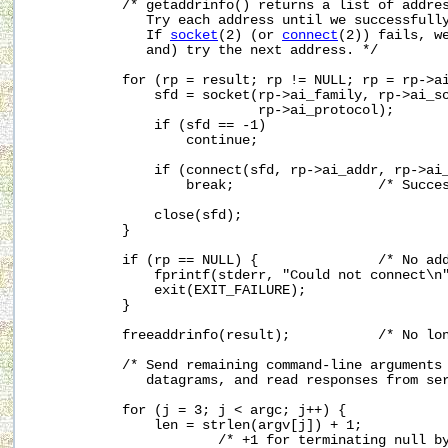
           /* getaddrinfo() returns a list of addres
              Try each address until we successfull
              If 
socket
(2) (or 
connect
(2)) fails, we
              and) try the next address. */

           for (rp = result; rp != NULL; rp = rp->ai
               sfd = socket(rp->ai_family, rp->ai_so
                            rp->ai_protocol);

               if (sfd == -1)

                   continue;

               if (connect(sfd, rp->ai_addr, rp->ai_
                   break;                  /* Succes
               close(sfd);

           }

           if (rp == NULL) {               /* No add
               fprintf(stderr, "Could not connect\n"
               exit(EXIT_FAILURE);

           }

           freeaddrinfo(result);           /* No lon
           /* Send remaining command-line arguments 
              datagrams, and read responses from ser
           for (j = 3; j < argc; j++) {

               len = strlen(argv[j]) + 1;

                       /* +1 for terminating null by