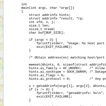
       int

       main(int argc, char *argv[])

       {

           struct addrinfo hints;

           struct addrinfo *result, *rp;

           int sfd, s, j;

           size_t len;

           ssize_t nread;

           char buf[BUF_SIZE];

           if (argc < 3) {

               fprintf(stderr, "Usage: %s host port 
               exit(EXIT_FAILURE);

           }

           /* Obtain address(es) matching host/port 
           memset(&hints, 0, sizeof(struct addrinfo)
           hints.ai_family = AF_UNSPEC;    /* Allow 
           hints.ai_socktype = SOCK_DGRAM; /* Datagr
           hints.ai_flags = 0;

           hints.ai_protocol = 0;          /* Any pr
           s = getaddrinfo(argv[1], argv[2], &hints,
           if (s != 0) {

               fprintf(stderr, "getaddrinfo: %s\n", 
               exit(EXIT_FAILURE);

           }
