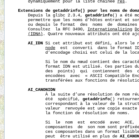
       dynamiquement pour la liste chaînée 
res
.

Extensions
de
getaddrinfo()
pour
les
noms
de
dom
       Depuis la glibc 2.3.4, 
getaddrinfo
() a été mo
       permettre que les noms d’hôtes entrant et sor
       ou depuis le format  des  noms  de  domaines 
       Consultez  la RFC 3490, 
Internationalizing
D
(IDNA)
. Quatre nouveaux attributs ont été ajo
AI_IDN
 Si cet attribut est défini, alors le n
node
  est  converti  dans le format ID
              d’encodage choisi est celui de la loca
              Si le nom du nœud contient des caractè
              format IDN est utilisé. Ces parties du
              des  points)  qui  contiennent  des  c
              encodées  avec  « ASCII Compatible Enc
              transférées aux fonctions de résolutio
AI_CANONIDN
              À la suite d’une résolution de nom ré
              été  spécifié, 
getaddrinfo
() retourner
              correspondant à la valeur de la struc
              valeur  renvoyée est une copie exacte 
              la fonction de résolution de noms.

              Si  le  nom  est  encodé  avec  ACE,  
              composantes  de  son nom sont préfixé
              ces composantes dans un format lisibl
              peut  être utilisé en plus de 
AI_CANO