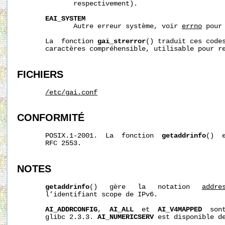
              respectivement).

EAI_SYSTEM
              Autre erreur système, voir 
errno
 pour 
       La  fonction 
gai_strerror
() traduit ces codes
       caractères compréhensible, utilisable pour re
FICHIERS
/etc/gai.conf
CONFORMITÉ
       POSIX.1-2001.  La  fonction  
getaddrinfo
()  
       RFC 2553.

NOTES
getaddrinfo
()   gère   la   notation   
addre
       l’identifiant scope de IPv6.

AI_ADDRCONFIG
,  
AI_ALL
  et  
AI_V4MAPPED
  son
       glibc 2.3.3. 
AI_NUMERICSERV
 est disponible de