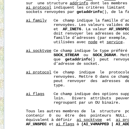
       sur  une structure 
addrinfo
 dont les membres
ai_protocol
 indiquent les critères limitant  
       sockets renvoyées par 
getaddrinfo
(), de la fa
ai_family
   Ce  champ indique la famille d’ad
                   renvoyées. Les valeurs valides d
                   et  
AF_INET6
. La valeur 
AF_UNSPE
                   doit renvoyer les adresses de soc
                   famille d’adresses (par exemple, 
                   utilisées avec 
node
 et 
service
.

ai_socktype
 Ce champ indique le type préféré 
SOCK_STREAM
  ou  
SOCK_DGRAM
. Met
                   que  
getaddrinfo
()  peut  renvoye
                   d’adresse de socket.

ai_protocol
 Ce  champ  indique  le  protocole
                   renvoyées. Mettre 0 dans ce cham
                   peut  renvoyer  des  adresses  de
                   type.

ai_flags
    Ce champ indique des options supp
                   loin.   Divers  attributs  peuven
                   regroupant par un OU binaire.

       Tous les autres membres de  la  structure  p
       contenir  0  ou  être  des  pointeurs  NULL.
       équivalent à définir  
ai_socktype
  et  
ai_pr
AF_UNSPEC
 et 
ai_flags
 à 
(AI_V4MAPPED
|
AI_AD