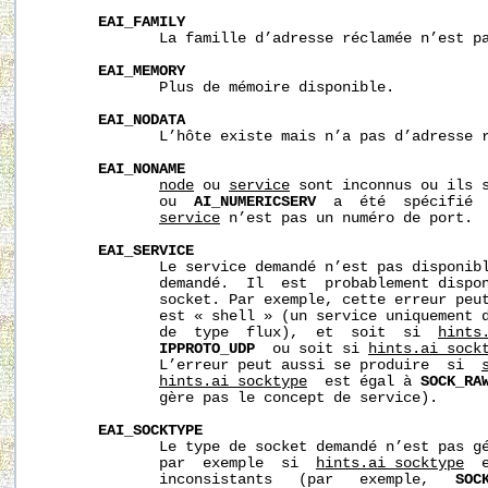
EAI_FAMILY
              La famille d’adresse réclamée n’est pa
EAI_MEMORY
              Plus de mémoire disponible.

EAI_NODATA
              L’hôte existe mais n’a pas d’adresse r
EAI_NONAME
node
 ou 
service
 sont inconnus ou ils s
              ou  
AI_NUMERICSERV
  a  été  spécifié 
service
 n’est pas un numéro de port.

EAI_SERVICE
              Le service demandé n’est pas disponibl
              demandé.  Il  est  probablement dispon
              socket. Par exemple, cette erreur peu
              est « shell » (un service uniquement d
              de  type  flux),  et  soit  si  
hints
IPPROTO_UDP
  ou soit si 
hints.ai_sock
              L’erreur peut aussi se produire  si  
hints.ai_socktype
  est égal à 
SOCK_RA
              gère pas le concept de service).

EAI_SOCKTYPE
              Le type de socket demandé n’est pas gé
              par  exemple  si  
hints.ai_socktype
  
              inconsistants   (par   exemple,   
SOC