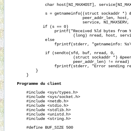
               char host[NI_MAXHOST], service[NI_MAX
               s = getnameinfo((struct sockaddr *) &
                               peer_addr_len, host, 
                               service, NI_MAXSERV, 
              if (s == 0)

                   printf("Received %ld bytes from %
                           (long) nread, host, servi
               else

                   fprintf(stderr, "getnameinfo: %s\
               if (sendto(sfd, buf, nread, 0,

                           (struct sockaddr *) &peer
                           peer_addr_len) != nread)

                   fprintf(stderr, "Error sending re
           }

       }

Programme
du
client
       #include <sys/types.h>

       #include <sys/socket.h>

       #include <netdb.h>

       #include <stdio.h>

       #include <stdlib.h>

       #include <unistd.h>

       #include <string.h>

       #define BUF_SIZE 500
