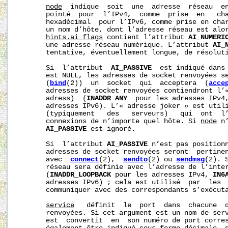
node
  indique  soit  une  adresse  réseau  en
       pointé  pour  l’IPv4,  comme  prise  en   ch
       hexadécimal  pour l’IPv6, comme prise en cha
       un nom d’hôte, dont l’adresse réseau est alor
hints.ai_flags
 contient l’attribut 
AI_NUMERI
       une adresse réseau numérique. L’attribut 
AI_
       tentative, éventuellement longue, de résoluti
       Si  l’attribut  
AI_PASSIVE
  est indiqué dans
       est NULL, les adresses de socket renvoyées se
       (
bind
(2))  un  socket  qui  acceptera  (
acce
       adresses de socket renvoyées contiendront l’«
       adress)  (
INADDR_ANY
  pour les adresses IPv4
       adresses IPv6). L’« adresse joker » est utili
       (typiquement   des   serveurs)   qui  ont  l’
       connexions de n’importe quel hôte. Si 
node
 n
AI_PASSIVE
 est ignoré.

       Si  l’attribut 
AI_PASSIVE
 n’est pas position
       adresses de socket renvoyées seront  pertinen
       avec  
connect
(2),  
sendto
(2) ou 
sendmsg
(2). 
       réseau sera définie avec l’adresse de l’inter
       (
INADDR_LOOPBACK
 pour les adresses IPv4, 
IN6
       adresses IPv6) ; cela est utilisé  par  les  
       communiquer avec des correspondants s’exécuta
service
   définit  le  port  dans  chacune  d
       renvoyées. Si cet argument est un nom de ser
       est  convertit  en  son numéro de port corres