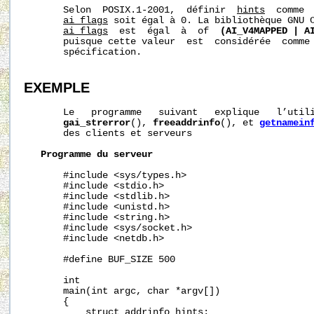
       Selon  POSIX.1-2001,  définir  
hints
  comme  
ai_flags
 soit égal à 0. La bibliothèque GNU C
ai_flags
  est  égal  à  of  
(AI_V4MAPPED
|
A
       puisque cette valeur  est  considérée  comme 
       spécification.

EXEMPLE
       Le   programme   suivant   explique   l’util
gai_strerror
(), 
freeaddrinfo
(), et 
getnamein
       des clients et serveurs

Programme
du
serveur
       #include <sys/types.h>

       #include <stdio.h>

       #include <stdlib.h>

       #include <unistd.h>

       #include <string.h>

       #include <sys/socket.h>

       #include <netdb.h>

       #define BUF_SIZE 500

       int

       main(int argc, char *argv[])

       {

           struct addrinfo hints;
