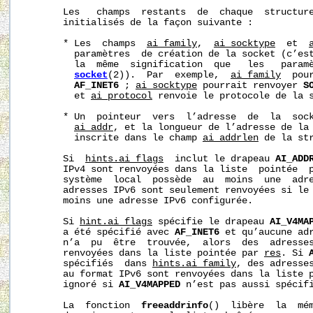
       Les   champs  restants  de  chaque  structur
       initialisés de la façon suivante :

       * Les  champs  
ai_family
,  
ai_socktype
  et  
         paramètres  de création de la socket (c’est
         la  même  signification  que   les   paramè
socket
(2)).  Par  exemple,  
ai_family
  pou
AF_INET6
 ; 
ai_socktype
 pourrait renvoyer 
S
         et 
ai_protocol
 renvoie le protocole de la s
       * Un  pointeur  vers  l’adresse  de  la  sock
ai_addr
, et la longueur de l’adresse de la 
         inscrite dans le champ 
ai_addrlen
 de la str
       Si  
hints.ai_flags
  inclut le drapeau 
AI_ADD
       IPv4 sont renvoyées dans la liste  pointée  
       système  local  possède  au  moins  une  adre
       adresses IPv6 sont seulement renvoyées si le 
       moins une adresse IPv6 configurée.

       Si 
hint.ai_flags
 spécifie le drapeau 
AI_V4MA
       a été spécifié avec 
AF_INET6
 et qu’aucune adr
       n’a  pu  être  trouvée,  alors  des  adresses
       renvoyées dans la liste pointée par 
res
. Si 
       spécifiés  dans 
hints.ai_family
, des adresses
       au format IPv6 sont renvoyées dans la liste 
       ignoré si 
AI_V4MAPPED
 n’est pas aussi spécifi
       La  fonction  
freeaddrinfo
()  libère  la  mém