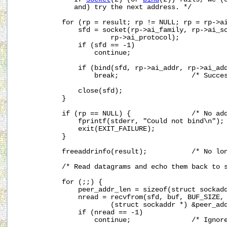
              and) try the next address. */

           for (rp = result; rp != NULL; rp = rp->ai
               sfd = socket(rp->ai_family, rp->ai_so
                       rp->ai_protocol);

               if (sfd == -1)

                   continue;

               if (bind(sfd, rp->ai_addr, rp->ai_add
                   break;                  /* Succes
               close(sfd);

           }

           if (rp == NULL) {               /* No add
               fprintf(stderr, "Could not bind\n");

               exit(EXIT_FAILURE);

           }

           freeaddrinfo(result);           /* No lon
           /* Read datagrams and echo them back to s
           for (;;) {

               peer_addr_len = sizeof(struct sockadd
               nread = recvfrom(sfd, buf, BUF_SIZE, 
                       (struct sockaddr *) &peer_add
               if (nread == -1)

                   continue;               /* Ignore