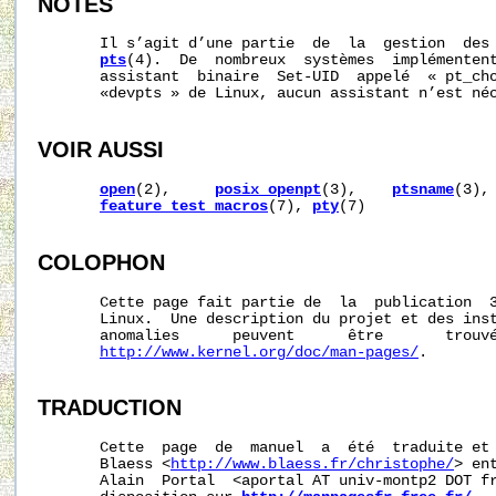
NOTES
       Il s’agit d’une partie  de  la  gestion  des 
pts
(4).  De  nombreux  systèmes  implémentent
       assistant  binaire  Set-UID  appelé  « pt_cho
       «devpts » de Linux, aucun assistant n’est néc
VOIR AUSSI
open
(2),     
posix_openpt
(3),    
ptsname
(3),
feature_test_macros
(7), 
pty
(7)

COLOPHON
       Cette page fait partie de  la  publication  
       Linux.  Une description du projet et des inst
       anomalies      peuvent      être       trouvé
http://www.kernel.org/doc/man-pages/
.

TRADUCTION
       Cette  page  de  manuel  a  été  traduite et 
       Blaess <
http://www.blaess.fr/christophe/
> en
       Alain  Portal  <aportal AT univ-montp2 DOT fr