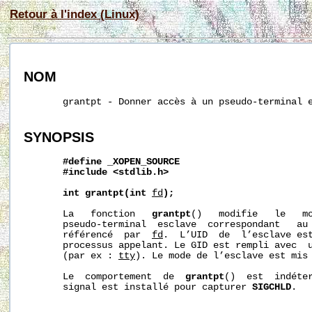
Retour à l'index (Linux)
NOM
       grantpt - Donner accès à un pseudo-terminal e
SYNOPSIS
#define
_XOPEN_SOURCE
#include
<stdlib.h>
int
grantpt(int
fd
);
       La   fonction   
grantpt
()   modifie   le   mo
       pseudo-terminal  esclave  correspondant   au 
       référencé  par  
fd
.  L’UID  de  l’esclave est
       processus appelant. Le GID est rempli avec  u
       (par ex : 
tty
). Le mode de l’esclave est mis 
       Le  comportement  de  
grantpt
()  est  indéter
       signal est installé pour capturer 
SIGCHLD
.
