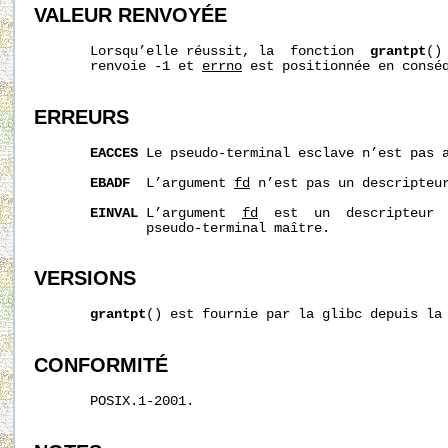
VALEUR RENVOYÉE
       Lorsqu’elle réussit, la  fonction  
grantpt
()
       renvoie -1 et 
errno
 est positionnée en conséq
ERREURS
EACCES
 Le pseudo-terminal esclave n’est pas a
EBADF
  L’argument 
fd
 n’est pas un descripteur
EINVAL
 L’argument  
fd
  est  un  descripteur  
              pseudo-terminal maître.

VERSIONS
grantpt
() est fournie par la glibc depuis la 
CONFORMITÉ
       POSIX.1-2001.
