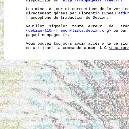
       disposition sur 
http://manpagesfr.free.fr/
.

       Les mises à jour et corrections de la version
       directement gérées par Florentin Duneau <
fdu
       francophone de traduction de Debian.

       Veuillez  signaler  toute  erreur   de   trad
       <
debian-l10n-french@lists.debian.org
> ou par 
       paquet manpages-fr.

       Vous pouvez toujours avoir accès à la version
       en utilisant la commande « 
man -L C
<section