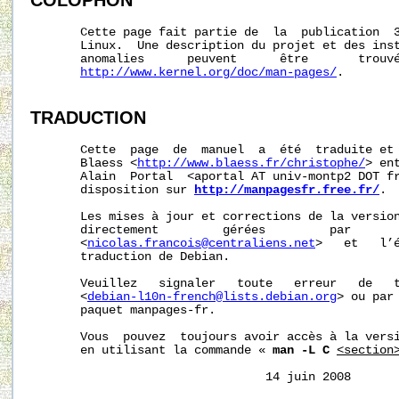
COLOPHON
       Cette page fait partie de  la  publication  
       Linux.  Une description du projet et des inst
       anomalies      peuvent      être       trouvé
http://www.kernel.org/doc/man-pages/
.

TRADUCTION
       Cette  page  de  manuel  a  été  traduite et 
       Blaess <
http://www.blaess.fr/christophe/
> en
       Alain  Portal  <aportal AT univ-montp2 DOT fr
       disposition sur 
http://manpagesfr.free.fr/
.

       Les mises à jour et corrections de la version
       directement         gérées         par       
       <
nicolas.francois@centraliens.net
>   et   l’é
       traduction de Debian.

       Veuillez   signaler   toute   erreur   de   t
       <
debian-l10n-french@lists.debian.org
> ou par 
       paquet manpages-fr.

       Vous  pouvez  toujours avoir accès à la versi
       en utilisant la commande « 
man -L C
<section