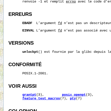
       renvoie -1 et remplit 
errno
 avec le code d’er
ERREURS
EBADF
  L’argument 
fd
 n’est pas un descripteur
EINVAL
 L’argument 
fd
 n’est pas associé avec u
VERSIONS
unlockpt
() est fournie par la glibc depuis la
CONFORMITÉ
       POSIX.1-2001.

VOIR AUSSI
grantpt
(3),         
posix_openpt
(3),        
feature_test_macros
(7), 
pty
(7)
