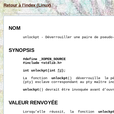
Retour à l'index (Linux)
NOM
       unlockpt - Déverrouiller une paire de pseudo-
SYNOPSIS
#define
_XOPEN_SOURCE
#include
<stdlib.h>
int
unlockpt(int
fd
);
       La  fonction  
unlockpt
()  déverrouille  le pé
       (pty) esclave correspondant au pty maître in
unlockpt
() devrait être invoquée avant d’ouvr
VALEUR RENVOYÉE
       Lorsqu’elle  réussit,  la  fonction  
unlockp