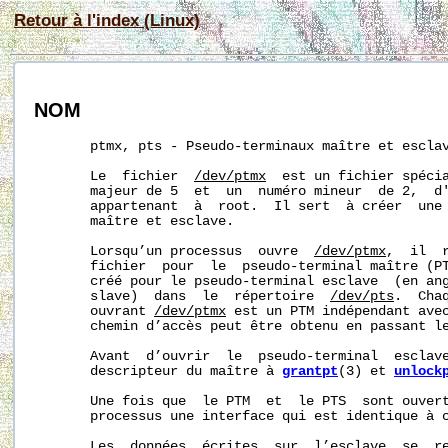
Retour à l'index (Linux)
NOM
       ptmx, pts - Pseudo-terminaux maître et esclav
       Le  fichier  
/dev/ptmx
  est un fichier spécia
       majeur de 5  et  un  numéro mineur  de 2,  d'
       appartenant  à  root.  Il sert  à créer  une 
       maître et esclave.

       Lorsqu’un processus  ouvre  
/dev/ptmx
,  il  
       fichier  pour  le  pseudo-terminal maître (PT
       créé pour le pseudo-terminal esclave  (en ang
       slave)  dans  le  répertoire  
/dev/pts
.  Cha
       ouvrant 
/dev/ptmx
 est un PTM indépendant avec
       chemin d’accès peut être obtenu en passant l
       Avant  d’ouvrir  le  pseudo-terminal  esclave
       descripteur du maître à 
grantpt
(3) et 
unlock
       Une fois que  le PTM  et  le PTS  sont ouvert
       processus une interface qui est identique à c
       Les  données  écrites  sur  l’esclave  se  re