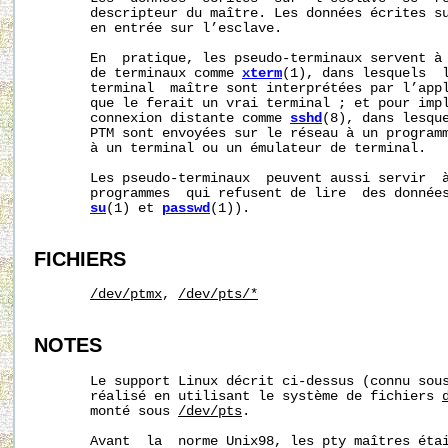
       descripteur du maître. Les données écrites su
       en entrée sur l’esclave.

       En  pratique, les pseudo-terminaux servent à 
       de terminaux comme 
xterm
(1), dans lesquels  l
       terminal  maître sont interprétées par l’appl
       que le ferait un vrai terminal ; et pour impl
       connexion distante comme 
sshd
(8), dans lesque
       PTM sont envoyées sur le réseau à un programm
       à un terminal ou un émulateur de terminal.

       Les pseudo-terminaux  peuvent aussi servir  à
       programmes  qui refusent de lire  des données
su
(1) et 
passwd
(1)).

FICHIERS
/dev/ptmx
, 
/dev/pts/*
NOTES
       Le support Linux décrit ci-dessus (connu sous
       réalisé en utilisant le système de fichiers 
       monté sous 
/dev/pts
.

       Avant  la  norme Unix98, les pty maîtres éta