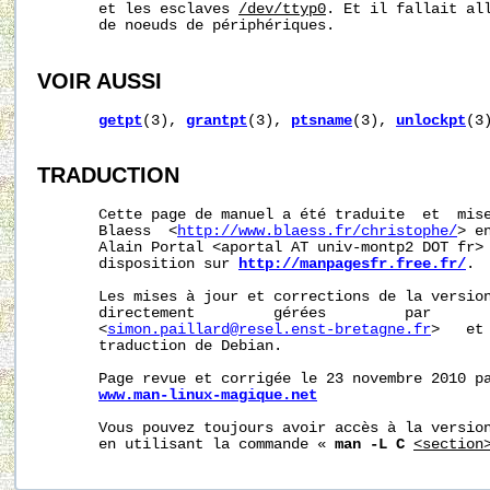
       et les esclaves 
/dev/ttyp0
. Et il fallait all
       de noeuds de périphériques.

VOIR AUSSI
getpt
(3), 
grantpt
(3), 
ptsname
(3), 
unlockpt
(3
TRADUCTION
       Cette page de manuel a été traduite  et  mise
       Blaess  <
http://www.blaess.fr/christophe/
> e
       Alain Portal <aportal AT univ-montp2 DOT fr> 
       disposition sur 
http://manpagesfr.free.fr/
.

       Les mises à jour et corrections de la version
       directement         gérées         par       
       <
simon.paillard@resel.enst-bretagne.fr
>   et
       traduction de Debian.

       Page revue et corrigée le 23 novembre 2010 pa
www.man-linux-magique.net
       Vous pouvez toujours avoir accès à la version
       en utilisant la commande « 
man -L C
<section