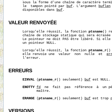
       sous la forme d’une chaîne de caractère termi
       le  tampon pointé par 
buf
. L’argument 
buflen
       disponibles dans 
buf
.

VALEUR RENVOYÉE
       Lorsqu’elle réussit, la fonction 
ptsname
() r
       chaîne de stockage statique qui sera écrasée 
       Le pointeur ne doit PAS être libéré. Si elle
       un pointeur NULL.

       Lorsqu’elle réussit, la fonction 
ptsname_r
()
       elle renvoie une  valeur  non  nulle  et  
er
       l’erreur.

ERREURS
EINVAL
 (
ptsname_r
() seulement) 
buf
 est NULL.

ENOTTY
fd
  ne  fait  pas  référence  à  un pé
              maître.

ERANGE
 (
ptsname_r
() seulement) 
buf
 est trop p
VERSIONS