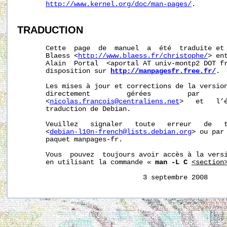
http://www.kernel.org/doc/man-pages/
.

TRADUCTION
       Cette  page  de  manuel  a  été  traduite et 
       Blaess <
http://www.blaess.fr/christophe/
> en
       Alain  Portal  <aportal AT univ-montp2 DOT fr
       disposition sur 
http://manpagesfr.free.fr/
.

       Les mises à jour et corrections de la version
       directement         gérées         par       
       <
nicolas.francois@centraliens.net
>   et   l’é
       traduction de Debian.

       Veuillez   signaler   toute   erreur   de   t
       <
debian-l10n-french@lists.debian.org
> ou par 
       paquet manpages-fr.

       Vous  pouvez  toujours avoir accès à la versi
       en utilisant la commande « 
man -L C
<section