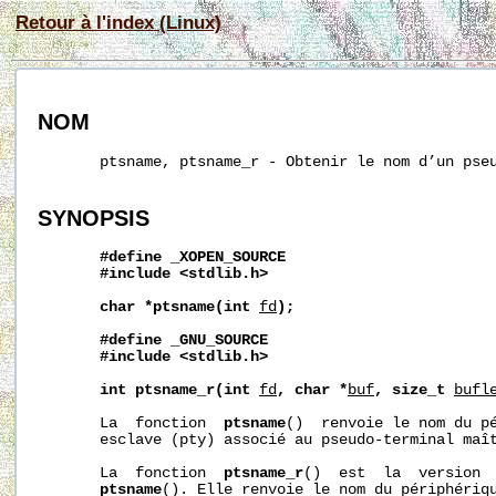
Retour à l'index (Linux)
NOM
       ptsname, ptsname_r - Obtenir le nom d’un pseu
SYNOPSIS
#define
_XOPEN_SOURCE
#include
<stdlib.h>
char
*ptsname(int
fd
);
#define
_GNU_SOURCE
#include
<stdlib.h>
int
ptsname_r(int
fd
,
char
*
buf
,
size_t
bufl
       La  fonction  
ptsname
()  renvoie le nom du pé
       esclave (pty) associé au pseudo-terminal maî
       La  fonction  
ptsname_r
()  est  la  version  
ptsname
(). Elle renvoie le nom du périphériqu