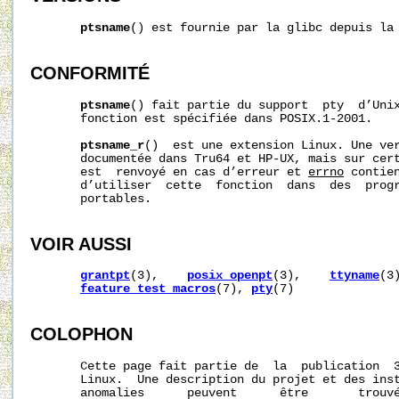
ptsname
() est fournie par la glibc depuis la 
CONFORMITÉ
ptsname
() fait partie du support  pty  d’Uni
       fonction est spécifiée dans POSIX.1-2001.

ptsname_r
()  est une extension Linux. Une ver
       documentée dans Tru64 et HP-UX, mais sur cert
       est  renvoyé en cas d’erreur et 
errno
 contie
       d’utiliser  cette  fonction  dans  des  progr
       portables.

VOIR AUSSI
grantpt
(3),    
posix_openpt
(3),    
ttyname
(3
feature_test_macros
(7), 
pty
(7)

COLOPHON
       Cette page fait partie de  la  publication  
       Linux.  Une description du projet et des inst
       anomalies      peuvent      être       trouvé