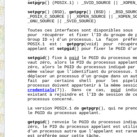
setpgrp
() (POSIX.1) : _SVID_SOURCE || _XOPEN_
setpgrp
() (BSD), 
getpgrp
() (BSD) : _BSD_SOURC
       _POSIX_C_SOURCE || _XOPEN_SOURCE || _XOPEN_SO
       _GNU_SOURCE || _SVID_SOURCE)

       Toutes ces interfaces sont disponibles sous  
       pour  récupérer  et fixer l’ID du groupe de p
       Group ID ») d’un processus. La  façon  préfér
       POSIX.1  est :  
getpgrp
(void)  pour  récupére
       appelant et 
setpgid
() pour fixer le PGID d’un
setpgid
() fixe à 
pgid
 le PGID du processus m
       vaut zéro, alors le PID du processus appelan
       zéro, alors le PGID du processus indiqué par
       même valeur que l’identifiant du processus. 
       déplacer un processus d’un groupe dans un aut
       fait  par  certains  shell  pour  les  pipeli
       processus doivent appartenir à la même sessi
credentials
(7)).  Dans  ce  cas,  
pgid
  indi
       existant à rejoindre et l’ID de session de ce
       processus concerné.

       La version POSIX.1 de 
getpgrp
(), qui ne prend
       le PGID du processus appelant.

getpgid
() renvoie le PGID du processus indiq
       zéro, le PID du processus appelant est utilis
       d’un processus autre que l’appelant est rare
       est préférée pour cette tâche.
