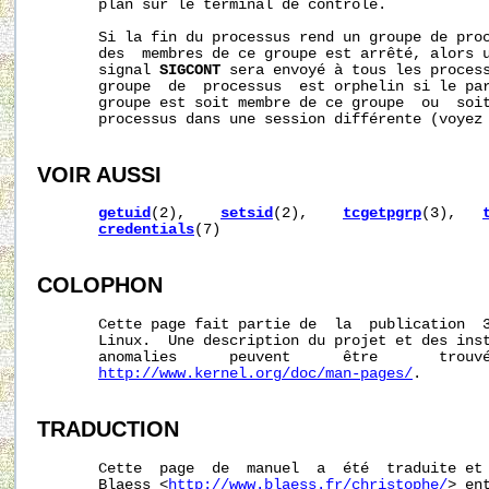
       plan sur le terminal de contrôle.

       Si la fin du processus rend un groupe de proc
       des  membres de ce groupe est arrêté, alors 
       signal 
SIGCONT
 sera envoyé à tous les process
       groupe  de  processus  est orphelin si le par
       groupe est soit membre de ce groupe  ou  soit
       processus dans une session différente (voyez
VOIR AUSSI
getuid
(2),    
setsid
(2),    
tcgetpgrp
(3),   
credentials
(7)

COLOPHON
       Cette page fait partie de  la  publication  
       Linux.  Une description du projet et des inst
       anomalies      peuvent      être       trouvé
http://www.kernel.org/doc/man-pages/
.

TRADUCTION
       Cette  page  de  manuel  a  été  traduite et 
       Blaess <
http://www.blaess.fr/christophe/
> en