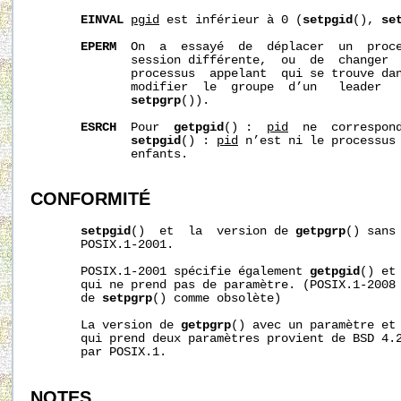
EINVAL
pgid
 est inférieur à 0 (
setpgid
(), 
se
EPERM
  On  a  essayé  de  déplacer  un  proce
              session différente,  ou  de  changer  
              processus  appelant  qui se trouve dan
              modifier  le  groupe  d’un   leader  
setpgrp
()).

ESRCH
  Pour  
getpgid
() :  
pid
  ne  correspond
setpgid
() : 
pid
 n’est ni le processus 
              enfants.

CONFORMITÉ
setpgid
()  et  la  version de 
getpgrp
() sans
       POSIX.1-2001.

       POSIX.1-2001 spécifie également 
getpgid
() et
       qui ne prend pas de paramètre. (POSIX.1-2008 
       de 
setpgrp
() comme obsolète)

       La version de 
getpgrp
() avec un paramètre et
       qui prend deux paramètres provient de BSD 4.2
       par POSIX.1.

NOTES