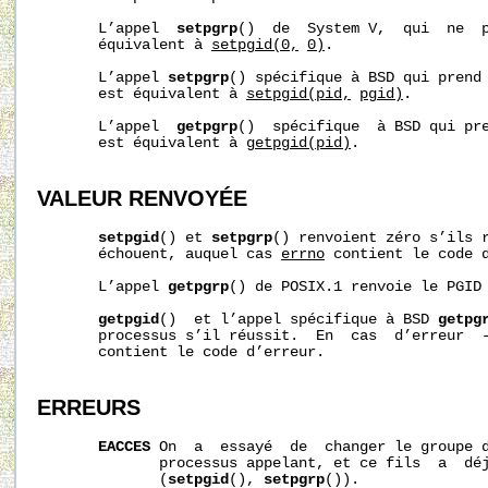
       L’appel  
setpgrp
()  de  System V,  qui  ne  p
       équivalent à 
setpgid(0,
0)
.

       L’appel 
setpgrp
() spécifique à BSD qui prend
       est équivalent à 
setpgid(pid,
pgid)
.

       L’appel  
getpgrp
()  spécifique  à BSD qui pr
       est équivalent à 
getpgid(pid)
.

VALEUR RENVOYÉE
setpgid
() et 
setpgrp
() renvoient zéro s’ils r
       échouent, auquel cas 
errno
 contient le code d
       L’appel 
getpgrp
() de POSIX.1 renvoie le PGID 
getpgid
()  et l’appel spécifique à BSD 
getpg
       processus s’il réussit.  En  cas  d’erreur  
       contient le code d’erreur.

ERREURS
EACCES
 On  a  essayé  de  changer le groupe d
              processus appelant, et ce fils  a  dé
              (
setpgid
(), 
setpgrp
()).
