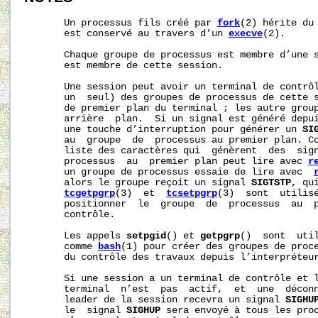
       Un processus fils créé par 
fork
(2) hérite du 
       est conservé au travers d’un 
execve
(2).

       Chaque groupe de processus est membre d’une s
       est membre de cette session.

       Une session peut avoir un terminal de contrôl
       un  seul) des groupes de processus de cette s
       de premier plan du terminal ; les autre group
       arrière  plan.  Si un signal est généré depui
       une touche d’interruption pour générer un 
SI
       au  groupe  de  processus au premier plan. C
       liste des caractères qui  génèrent  des  sign
       processus  au  premier plan peut lire avec 
r
       un groupe de processus essaie de lire avec  
       alors le groupe reçoit un signal 
SIGTSTP
, qu
tcgetpgrp
(3)  et  
tcsetpgrp
(3)  sont  utilisé
       positionner  le  groupe  de  processus  au  p
       contrôle.

       Les appels 
setpgid
() et 
getpgrp
()  sont  util
       comme 
bash
(1) pour créer des groupes de proce
       du contrôle des travaux depuis l’interpréteur
       Si une session a un terminal de contrôle et 
       terminal  n’est  pas  actif,  et  une  déconn
       leader de la session recevra un signal 
SIGHU
       le  signal 
SIGHUP
 sera envoyé à tous les proc