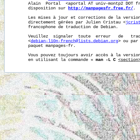
       Alain  Portal  <aportal AT univ-montp2 DOT fr
       disposition sur 
http://manpagesfr.free.fr/
.

       Les mises à jour et corrections de la version
       directement gérées par Julien Cristau <
jcris
       francophone de traduction de Debian.

       Veuillez  signaler  toute  erreur   de   trad
       <
debian-l10n-french@lists.debian.org
> ou par 
       paquet manpages-fr.

       Vous pouvez toujours avoir accès à la version
       en utilisant la commande « 
man -L C
<section