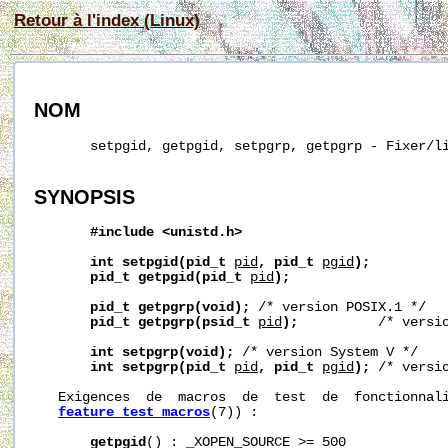
Retour à l'index (Linux)
NOM
       setpgid, getpgid, setpgrp, getpgrp - Fixer/li
SYNOPSIS
#include
<unistd.h>
int
setpgid(pid_t
pid
,
pid_t
pgid
);
pid_t
getpgid(pid_t
pid
);
pid_t
getpgrp(void);
 /* version POSIX.1 */

pid_t
getpgrp(psid_t
pid
);
          /* versio
int
setpgrp(void);
 /* version System V */

int
setpgrp(pid_t
pid
,
pid_t
pgid
);
 /* versio
   Exigences  de  macros  de  test  de  fonctionnali
feature_test_macros
(7)) :

getpgid
() : _XOPEN_SOURCE >= 500
