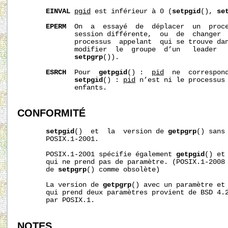
EINVAL
pgid
 est inférieur à 0 (
setpgid
(), 
se
EPERM
  On  a  essayé  de  déplacer  un  proce
              session différente,  ou  de  changer  
              processus  appelant  qui se trouve dan
              modifier  le  groupe  d’un   leader  
setpgrp
()).

ESRCH
  Pour  
getpgid
() :  
pid
  ne  correspond
setpgid
() : 
pid
 n’est ni le processus 
              enfants.

CONFORMITÉ
setpgid
()  et  la  version de 
getpgrp
() sans
       POSIX.1-2001.

       POSIX.1-2001 spécifie également 
getpgid
() et
       qui ne prend pas de paramètre. (POSIX.1-2008 
       de 
setpgrp
() comme obsolète)

       La version de 
getpgrp
() avec un paramètre et
       qui prend deux paramètres provient de BSD 4.2
       par POSIX.1.

NOTES