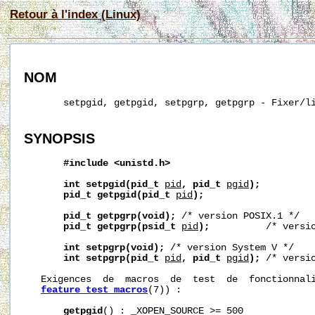
Retour à l'index (Linux)
NOM
       setpgid, getpgid, setpgrp, getpgrp - Fixer/li
SYNOPSIS
#include
<unistd.h>
int
setpgid(pid_t
pid
,
pid_t
pgid
);
pid_t
getpgid(pid_t
pid
);
pid_t
getpgrp(void);
 /* version POSIX.1 */

pid_t
getpgrp(psid_t
pid
);
          /* versio
int
setpgrp(void);
 /* version System V */

int
setpgrp(pid_t
pid
,
pid_t
pgid
);
 /* versio
   Exigences  de  macros  de  test  de  fonctionnali
feature_test_macros
(7)) :

getpgid
() : _XOPEN_SOURCE >= 500
