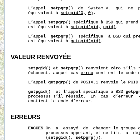
       L’appel  
setpgrp
()  de  System V,  qui  ne  p
       équivalent à 
setpgid(0,
0)
.

       L’appel 
setpgrp
() spécifique à BSD qui prend
       est équivalent à 
setpgid(pid,
pgid)
.

       L’appel  
getpgrp
()  spécifique  à BSD qui pr
       est équivalent à 
getpgid(pid)
.

VALEUR RENVOYÉE
setpgid
() et 
setpgrp
() renvoient zéro s’ils r
       échouent, auquel cas 
errno
 contient le code d
       L’appel 
getpgrp
() de POSIX.1 renvoie le PGID 
getpgid
()  et l’appel spécifique à BSD 
getpg
       processus s’il réussit.  En  cas  d’erreur  
       contient le code d’erreur.

ERREURS
EACCES
 On  a  essayé  de  changer le groupe d
              processus appelant, et ce fils  a  dé
              (
setpgid
(), 
setpgrp
()).
