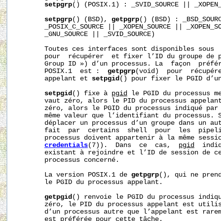
setpgrp
() (POSIX.1) : _SVID_SOURCE || _XOPEN_
setpgrp
() (BSD), 
getpgrp
() (BSD) : _BSD_SOURC
       _POSIX_C_SOURCE || _XOPEN_SOURCE || _XOPEN_SO
       _GNU_SOURCE || _SVID_SOURCE)

       Toutes ces interfaces sont disponibles sous  
       pour  récupérer  et fixer l’ID du groupe de p
       Group ID ») d’un processus. La  façon  préfér
       POSIX.1  est :  
getpgrp
(void)  pour  récupére
       appelant et 
setpgid
() pour fixer le PGID d’un
setpgid
() fixe à 
pgid
 le PGID du processus m
       vaut zéro, alors le PID du processus appelan
       zéro, alors le PGID du processus indiqué par
       même valeur que l’identifiant du processus. 
       déplacer un processus d’un groupe dans un aut
       fait  par  certains  shell  pour  les  pipeli
       processus doivent appartenir à la même sessi
credentials
(7)).  Dans  ce  cas,  
pgid
  indi
       existant à rejoindre et l’ID de session de ce
       processus concerné.

       La version POSIX.1 de 
getpgrp
(), qui ne prend
       le PGID du processus appelant.

getpgid
() renvoie le PGID du processus indiq
       zéro, le PID du processus appelant est utilis
       d’un processus autre que l’appelant est rare
       est préférée pour cette tâche.
