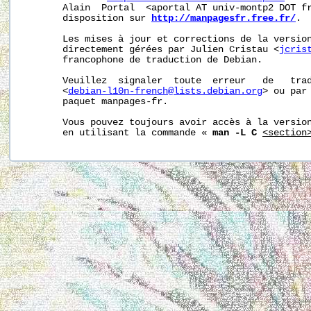
       Alain  Portal  <aportal AT univ-montp2 DOT fr
       disposition sur 
http://manpagesfr.free.fr/
.

       Les mises à jour et corrections de la version
       directement gérées par Julien Cristau <
jcris
       francophone de traduction de Debian.

       Veuillez  signaler  toute  erreur   de   trad
       <
debian-l10n-french@lists.debian.org
> ou par 
       paquet manpages-fr.

       Vous pouvez toujours avoir accès à la version
       en utilisant la commande « 
man -L C
<section