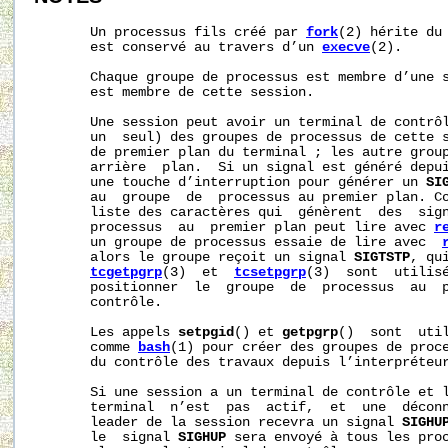
       Un processus fils créé par 
fork
(2) hérite du 
       est conservé au travers d’un 
execve
(2).

       Chaque groupe de processus est membre d’une s
       est membre de cette session.

       Une session peut avoir un terminal de contrôl
       un  seul) des groupes de processus de cette s
       de premier plan du terminal ; les autre group
       arrière  plan.  Si un signal est généré depui
       une touche d’interruption pour générer un 
SI
       au  groupe  de  processus au premier plan. C
       liste des caractères qui  génèrent  des  sign
       processus  au  premier plan peut lire avec 
r
       un groupe de processus essaie de lire avec  
       alors le groupe reçoit un signal 
SIGTSTP
, qu
tcgetpgrp
(3)  et  
tcsetpgrp
(3)  sont  utilisé
       positionner  le  groupe  de  processus  au  p
       contrôle.

       Les appels 
setpgid
() et 
getpgrp
()  sont  util
       comme 
bash
(1) pour créer des groupes de proce
       du contrôle des travaux depuis l’interpréteur
       Si une session a un terminal de contrôle et 
       terminal  n’est  pas  actif,  et  une  déconn
       leader de la session recevra un signal 
SIGHU
       le  signal 
SIGHUP
 sera envoyé à tous les proc