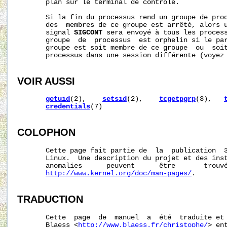
       plan sur le terminal de contrôle.

       Si la fin du processus rend un groupe de proc
       des  membres de ce groupe est arrêté, alors 
       signal 
SIGCONT
 sera envoyé à tous les process
       groupe  de  processus  est orphelin si le par
       groupe est soit membre de ce groupe  ou  soit
       processus dans une session différente (voyez
VOIR AUSSI
getuid
(2),    
setsid
(2),    
tcgetpgrp
(3),   
credentials
(7)

COLOPHON
       Cette page fait partie de  la  publication  
       Linux.  Une description du projet et des inst
       anomalies      peuvent      être       trouvé
http://www.kernel.org/doc/man-pages/
.

TRADUCTION
       Cette  page  de  manuel  a  été  traduite et 
       Blaess <
http://www.blaess.fr/christophe/
> en