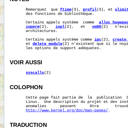
       Remarquez  que 
ftime
(3), 
profil
(3), et 
ulimi
       des fonctions de bibliothèque.

       Certains appels système  comme  
alloc_hugepa
ioperm
(2),   
iopl
(2),   et   
vm86
(2)   n’exis
       architectures.

       Certains appels système comme 
ipc
(2), 
create
       et 
delete_module
(2) n’existent que si le noya
       les options de support adéquates.

VOIR AUSSI
syscalls
(2)

COLOPHON
       Cette page fait partie de  la  publication  
       Linux.  Une description du projet et des inst
       anomalies      peuvent      être       trouvé
http://www.kernel.org/doc/man-pages/
.

TRADUCTION