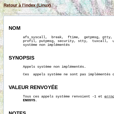
Retour à l'index (Linux)
NOM
       afs_syscall,  break,  ftime,  getpmsg, gtty, 
       profil, putpmsg, security, stty,  tuxcall,  u
       système non implémentés

SYNOPSIS
       Appels système non implémentés.

       Ces  appels système ne sont pas implémentés d
VALEUR RENVOYÉE
       Tous ces appels système renvoient -1 et 
errn
ENOSYS
.

NOTES