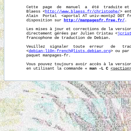
       Cette  page  de  manuel  a  été  traduite et 
       Blaess <
http://www.blaess.fr/christophe/
> en
       Alain  Portal  <aportal AT univ-montp2 DOT fr
       disposition sur 
http://manpagesfr.free.fr/
.

       Les mises à jour et corrections de la version
       directement gérées par Julien Cristau <
jcris
       francophone de traduction de Debian.

       Veuillez  signaler  toute  erreur   de   trad
       <
debian-l10n-french@lists.debian.org
> ou par 
       paquet manpages-fr.

       Vous pouvez toujours avoir accès à la version
       en utilisant la commande « 
man -L C
<section