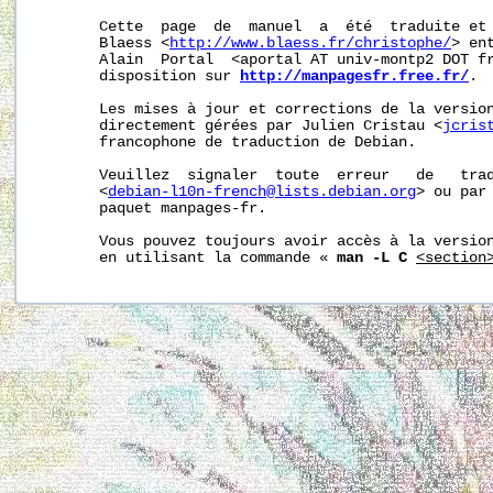
       Cette  page  de  manuel  a  été  traduite et 
       Blaess <
http://www.blaess.fr/christophe/
> en
       Alain  Portal  <aportal AT univ-montp2 DOT fr
       disposition sur 
http://manpagesfr.free.fr/
.

       Les mises à jour et corrections de la version
       directement gérées par Julien Cristau <
jcris
       francophone de traduction de Debian.

       Veuillez  signaler  toute  erreur   de   trad
       <
debian-l10n-french@lists.debian.org
> ou par 
       paquet manpages-fr.

       Vous pouvez toujours avoir accès à la version
       en utilisant la commande « 
man -L C
<section