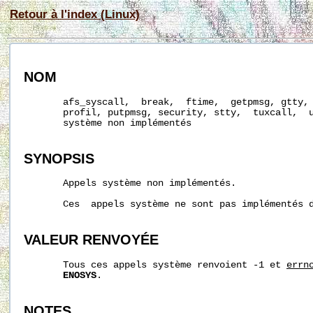
Retour à l'index (Linux)
NOM
       afs_syscall,  break,  ftime,  getpmsg, gtty, 
       profil, putpmsg, security, stty,  tuxcall,  u
       système non implémentés

SYNOPSIS
       Appels système non implémentés.

       Ces  appels système ne sont pas implémentés d
VALEUR RENVOYÉE
       Tous ces appels système renvoient -1 et 
errn
ENOSYS
.

NOTES