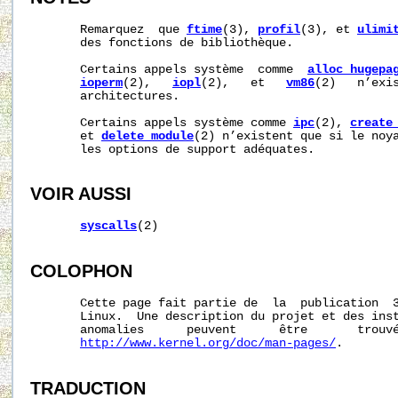
       Remarquez  que 
ftime
(3), 
profil
(3), et 
ulimi
       des fonctions de bibliothèque.

       Certains appels système  comme  
alloc_hugepa
ioperm
(2),   
iopl
(2),   et   
vm86
(2)   n’exis
       architectures.

       Certains appels système comme 
ipc
(2), 
create
       et 
delete_module
(2) n’existent que si le noya
       les options de support adéquates.

VOIR AUSSI
syscalls
(2)

COLOPHON
       Cette page fait partie de  la  publication  
       Linux.  Une description du projet et des inst
       anomalies      peuvent      être       trouvé
http://www.kernel.org/doc/man-pages/
.

TRADUCTION